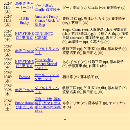
2024/
馬車道 チャ
ダーナ潮田,
11/14
ーリーズバ
ダーナ潮田 (vo), Charlie (vo), 藤本暁子 (p)
Charlie, 藤本暁子
(木)
ー
2024/
Anny and Funny
江古田
豊原 清仁 (g), 堀江いちろう (b), 藤本暁子
11/13
Friends
/
Rock ‘n’
Buddy
(key), 芝典生 (ds)
(水)
Be Bop
Sergio Genna (vo), 大塚俊彦 (cho), 安部泰朗
2024/
KEYSTONE
CONJUNTO
(cho), 荒川B琢哉 (cga), 片桐祐大 (bgo), 加瀬
10/26
CLUB 東京
SOBRIO
田聡 (maracas), 藤本暁子 (p), 坂田ブンテイ
(土)
(b), 赤塚謙一 (tp), 立花大也 (tp)
2024/
ダブルトランペ
牧原正洋 (tp), YUHKI (tp,flh), 藤本暁子 (p),
10/24
赤坂 Tonalite
ット
渡部拓実 (b), 岡田朋之 (ds)
(木)
2024/
Miho Asaba
/
KEYSTONE
あさばみほ (vo), 牧原正洋 (tp), 藤本暁子
10/22
Presents Special
CLUB 東京
(p), 伊藤寛康 (b), 佐藤由 (ds)
(火)
Live！！
2024/
カール・フォン
10/09
Fontana
相川等 (tb), 藤本暁子 (p)
タナ・デイ
(水)
2024/
ダブルトランペ
牧原正洋 (tp), YUHKI (tp,flh), 藤本暁子 (p),
09/26
赤坂 Tonalite
ット
渡部拓実 (b), 岡田朋之 (ds)
(木)
寿永アリサ, 藤本
2024/
Public House
暁子, ヤマトヤス
寿永アリサ (vo), 藤本暁子 (p), ヤマトヤス
09/21
ぴあにしも
オ
/
Saturday Night
オ (b)
(土)
JAZZ
▾