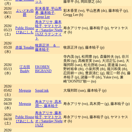
ット
藤草平 (b), 岡田朋之 (ds)
(月)
2026/
彩木香里, 平山恵
よいどれ伯
彩木香里 (vo), 平山恵勇 (ds), 藤本暁子 (p),
06/11
勇, 藤本暁子,
爵
Gregg Lee (b)
(木)
Gregg Lee
寿永アリサ, 藤本
2026/
暁子, ヤマトヤス
Public House
寿永アリサ (vo), 藤本暁子 (p), ヤマトヤス
05/23
オ
/
Saturday Night
ぴあにしも
オ (b)
(土)
JAZZ ラテンナイ
ト
2026/
牧原正洋 ＆
05/20
赤坂 Tonalite
牧原正洋 (tp), 藤本暁子 (p)
藤本暁子
(水)
寺内茂 (tp), 松岡豊 (tp), 斎藤幹夫 (tp), 谷川
美和 (tp), 髙橋里実 (sax), 大沼正弘 (sax), 大
2026/
堰邦郎 (sax), 松元啓祐 (sax), 渡邉滋 (sax),
江古田
EKOBEN
05/13
野村裕幸 (tb), 小泉邦男 (tb), 堀川和美 (tb),
Buddy
BIGBAND
(水)
忍田耕一 (tb), 豊原清仁 (g), 堀江一郎 (b), 藤
本暁子 (p), 諸藤一平 (ds), Yukie (vo), 兼
崎″DONPEI”順一 (to)
2026/
05/02
Megusta
Squid ink
大堰邦郎 (sax), 藤本暁子 (p)
(土)
2026/
寿永アリサ, 高木
04/29
Megusta
寿永アリサ (vo), 高木潤一 (g), 藤本暁子 (p)
潤一, 藤本暁子
(水)
寿永アリサ, 藤本
2026/
Public House
暁子, ヤマトヤス
寿永アリサ (vo), 藤本暁子 (p), ヤマトヤス
04/18
ぴあにしも
オ
/
Saturday Night
オ (b)
(土)
JAZZ
2026/