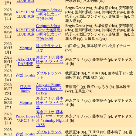
CLUB 東京
松永敦 (b), 八木秀樹 (ds)
(日)
Sergio Genna (vo), 大塚俊彦 (cho), 安部泰朗
2025/
Conjunto Sobrio
/
KEYSTONE
(cho), 荒川B琢哉 (cga), 片桐祐大 (bgo), 藤本
09/20
14周年記念ライ
CLUB 東京
暁子 (p), 坂田ブンテイ (b), 赤塚謙一 (tp), 立
(土)
ブ(昼公演)
花大也 (tp)
Conjunto Sobrio
Sergio Genna (vo), 大塚俊彦 (cho), 安部泰朗
2025/
KEYSTONE
Guest 大儀見元
/
(cho), 荒川B琢哉 (cga), 片桐祐大 (bgo), 藤本
09/20
CLUB 東京
14周年記念ライ
暁子 (p), 坂田ブンテイ (b), 赤塚謙一 (tp), 立
(土)
ブ(夜公演)
花大也 (tp), 大儀見元 (per)
2025/
浜っ子ラテント
山口卓也 (b), 藤本暁子 (p), 松井イチロー
09/15
Megusta
リオ
(per)
(月)
2025/
寿永アリサ, 藤本
JAZZ CLUB
寿永アリサ (vo), 藤本暁子 (p), ヤマトヤス
09/14
暁子, ヤマトヤス
DAPHNE
オ (b)
(日)
オ
2025/
ダブルトランペ
牧原正洋 (tp), YUHKI (tp), 藤本暁子 (p), 渡
08/31
赤坂 Tonalite
ット
部拓実 (b), 岡田朋之 (ds)
(日)
2025/
Anny and Funny
江古田
豊原清仁 (g), 堀江いちろう (b), 藤本暁子
08/27
Friends
/
Rock ‘n’
Buddy
(key), 芝典生 (ds)
(水)
Be Bop
2025/
寿永アリサ, 藤本
寿永アリサ (vo), 藤本暁子 (p), ヤマトヤス
08/09
Megusta
暁子, ヤマトヤス
オ (b)
(土)
オ
寿永アリサ, 藤本
2025/
Public House
暁子, ヤマトヤス
寿永アリサ (vo), 藤本暁子 (p), ヤマトヤス
07/26
ぴあにしも
オ
/
Saturday Night
オ (b)
(土)
JAZZ
2025/
ダブルトランペ
牧原正洋 (tp), TUHKI (tp), 藤本暁子 (p), 斎
07/22
赤坂 Tonalite