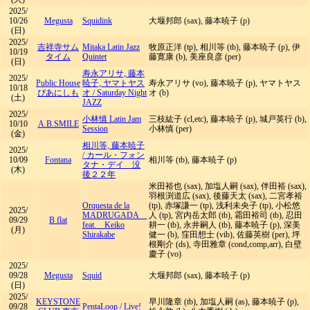
2025/
10/26
Megusta
Squidink
大堰邦郎 (sax), 藤本暁子 (p)
(日)
2025/
吉祥寺サム
Mitaka Latin Jazz
牧原正洋 (tp), 相川等 (tb), 藤本暁子 (p), 伊
10/19
タイム
Quintet
藤寛康 (b), 美座良彦 (per)
(日)
寿永アリサ, 藤本
2025/
Public House
暁子, ヤマトヤス
寿永アリサ (vo), 藤本暁子 (p), ヤマトヤス
10/18
ぴあにしも
オ
/
Saturday Night
オ (b)
(土)
JAZZ
2025/
小林慎 Latin Jam
三枝紘子 (cl,etc), 藤本暁子 (p), 城戸英行 (b),
10/10
A.B.SMILE
Session
小林慎 (per)
(金)
相川等, 藤本暁子
2025/
/
カール・フォン
10/09
Fontana
相川等 (tb), 藤本暁子 (p)
タナ・デイ 没
(木)
後２２年
米田裕也 (sax), 加塩人嗣 (sax), 伴田裕 (sax),
羽根渕道広 (sax), 後藤天太 (sax), 二宮孝裕
Orquesta de la
(tp), 赤塚謙一 (tp), 浅利未央子 (tp), 小松悠
2025/
MADRUGADA
人 (tp), 宮内岳太郎 (tb), 霜田裕司 (tb), 忍田
09/29
B flat
feat. Keiko
耕一 (tb), 永井嗣人 (tb), 藤本暁子 (p), 深美
(月)
Shirakabe
健一 (b), 窪田想士 (vib), 佐藤英樹 (per), 坪
根剛介 (ds), 寺田雅章 (cond,comp,arr), 白壁
慶子 (vo)
2025/
09/28
Megusta
Squid
大堰邦郎 (sax), 藤本暁子 (p)
(日)
2025/
KEYSTONE
早川隆章 (tb), 加塩人嗣 (as), 藤本暁子 (p),
09/28
PentaLoop
/
Live!