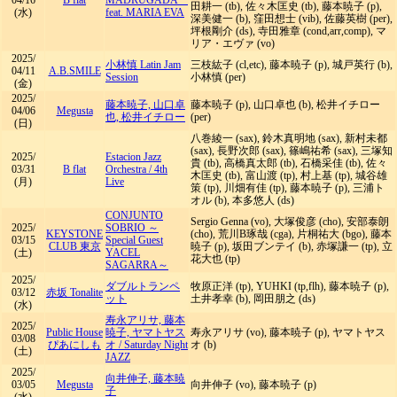
04/16
B flat
MADRUGADA
田耕一 (tb), 佐々木匡史 (tb), 藤本暁子 (p),
(水)
feat. MARIA EVA
深美健一 (b), 窪田想士 (vib), 佐藤英樹 (per),
坪根剛介 (ds), 寺田雅章 (cond,arr,comp), マ
リア・エヴァ (vo)
2025/
小林慎 Latin Jam
三枝紘子 (cl,etc), 藤本暁子 (p), 城戸英行 (b),
04/11
A.B.SMILE
Session
小林慎 (per)
(金)
2025/
藤本暁子, 山口卓
藤本暁子 (p), 山口卓也 (b), 松井イチロー
04/06
Megusta
也, 松井イチロー
(per)
(日)
八巻綾一 (sax), 鈴木真明地 (sax), 新村未都
(sax), 長野次郎 (sax), 篠嶋祐希 (sax), 三塚知
2025/
Estacion Jazz
貴 (tb), 高橋真太郎 (tb), 石橋采佳 (tb), 佐々
03/31
B flat
Orchestra
/
4th
木匡史 (tb), 富山渡 (tp), 村上基 (tp), 城谷雄
(月)
Live
策 (tp), 川畑有佳 (tp), 藤本暁子 (p), 三浦ト
オル (b), 本多悠人 (ds)
CONJUNTO
Sergio Genna (vo), 大塚俊彦 (cho), 安部泰朗
2025/
SOBRIO ～
KEYSTONE
(cho), 荒川B琢哉 (cga), 片桐祐大 (bgo), 藤本
03/15
Special Guest
CLUB 東京
暁子 (p), 坂田ブンテイ (b), 赤塚謙一 (tp), 立
(土)
YACEL
花大也 (tp)
SAGARRA～
2025/
ダブルトランペ
牧原正洋 (tp), YUHKI (tp,flh), 藤本暁子 (p),
03/12
赤坂 Tonalite
ット
土井孝幸 (b), 岡田朋之 (ds)
(水)
寿永アリサ, 藤本
2025/
Public House
暁子, ヤマトヤス
寿永アリサ (vo), 藤本暁子 (p), ヤマトヤス
03/08
ぴあにしも
オ
/
Saturday Night
オ (b)
(土)
JAZZ
2025/
向井伸子, 藤本暁
03/05
Megusta
向井伸子 (vo), 藤本暁子 (p)
子