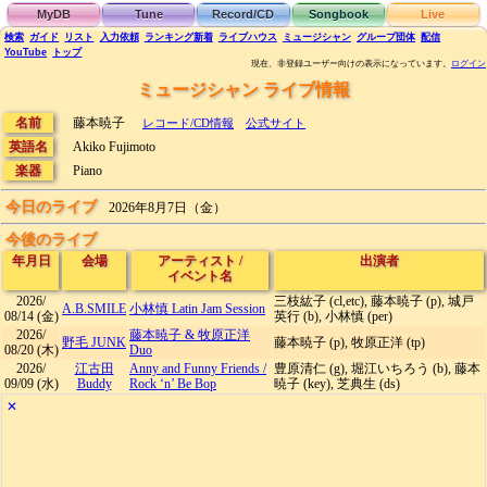
MyDB
Tune
Record/CD
Songbook
Live
検索
ガイド
リスト
入力依頼
ランキング
新着
ライブハウス
ミュージシャン
グループ団体
配信
YouTube
トップ
現在、非登録ユーザー向けの表示になっています。
ログイン
ミュージシャン ライブ情報
名前
藤本暁子
レコード/CD情報
公式サイト
英語名
Akiko Fujimoto
楽器
Piano
今日のライブ
2026年8月7日（金）
今後のライブ
年月日
会場
アーティスト
/
出演者
イベント名
2026/
三枝紘子 (cl,etc), 藤本暁子 (p), 城戸
A.B.SMILE
小林慎 Latin Jam Session
08/14
(金)
英行 (b), 小林慎 (per)
2026/
藤本暁子 & 牧原正洋
野毛 JUNK
藤本暁子 (p), 牧原正洋 (tp)
08/20
(木)
Duo
2026/
江古田
Anny and Funny Friends
/
豊原清仁 (g), 堀江いちろう (b), 藤本
09/09
(水)
Buddy
Rock ‘n’ Be Bop
暁子 (key), 芝典生 (ds)
✕