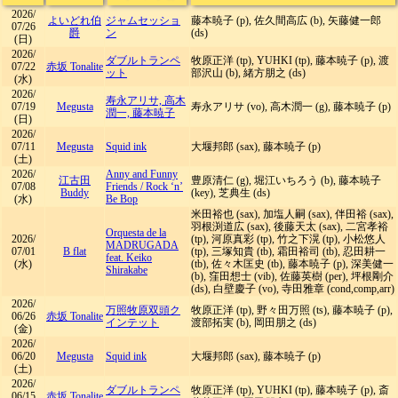
2026/
よいどれ伯
ジャムセッショ
藤本暁子 (p), 佐久間高広 (b), 矢藤健一郎
07/26
爵
ン
(ds)
(日)
2026/
ダブルトランペ
牧原正洋 (tp), YUHKI (tp), 藤本暁子 (p), 渡
07/22
赤坂 Tonalite
ット
部沢山 (b), 緒方朋之 (ds)
(水)
2026/
寿永アリサ, 高木
07/19
Megusta
寿永アリサ (vo), 高木潤一 (g), 藤本暁子 (p)
潤一, 藤本暁子
(日)
2026/
07/11
Megusta
Squid ink
大堰邦郎 (sax), 藤本暁子 (p)
(土)
2026/
Anny and Funny
江古田
豊原清仁 (g), 堀江いちろう (b), 藤本暁子
07/08
Friends
/
Rock ‘n’
Buddy
(key), 芝典生 (ds)
(水)
Be Bop
米田裕也 (sax), 加塩人嗣 (sax), 伴田裕 (sax),
羽根渕道広 (sax), 後藤天太 (sax), 二宮孝裕
Orquesta de la
2026/
(tp), 河原真彩 (tp), 竹之下滉 (tp), 小松悠人
MADRUGADA
07/01
B flat
(tp), 三塚知貴 (tb), 霜田裕司 (tb), 忍田耕一
feat. Keiko
(水)
(tb), 佐々木匡史 (tb), 藤本暁子 (p), 深美健一
Shirakabe
(b), 窪田想士 (vib), 佐藤英樹 (per), 坪根剛介
(ds), 白壁慶子 (vo), 寺田雅章 (cond,comp,arr)
2026/
万照牧原双頭ク
牧原正洋 (tp), 野々田万照 (ts), 藤本暁子 (p),
06/26
赤坂 Tonalite
インテット
渡部拓実 (b), 岡田朋之 (ds)
(金)
2026/
06/20
Megusta
Squid ink
大堰邦郎 (sax), 藤本暁子 (p)
(土)
2026/
ダブルトランペ
牧原正洋 (tp), YUHKI (tp), 藤本暁子 (p), 斎
06/15
赤坂 Tonalite