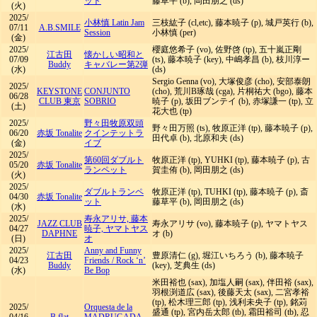
ット
藤草平 (b), 岡田朋之 (ds)
(火)
2025/
小林慎 Latin Jam
三枝紘子 (cl,etc), 藤本暁子 (p), 城戸英行 (b),
07/11
A.B.SMILE
Session
小林慎 (per)
(金)
2025/
櫻庭悠希子 (vo), 佐野啓 (tp), 五十嵐正剛
江古田
懐かしい昭和と
07/09
(ts), 藤本暁子 (key), 中嶋孝昌 (b), 枝川淳ー
Buddy
キャバレー第2弾
(水)
(ds)
Sergio Genna (vo), 大塚俊彦 (cho), 安部泰朗
2025/
KEYSTONE
CONJUNTO
(cho), 荒川B琢哉 (cga), 片桐祐大 (bgo), 藤本
06/28
CLUB 東京
SOBRIO
暁子 (p), 坂田ブンテイ (b), 赤塚謙一 (tp), 立
(土)
花大也 (tp)
2025/
野々田牧原双頭
野々田万照 (ts), 牧原正洋 (tp), 藤本暁子 (p),
06/20
赤坂 Tonalite
クインテットラ
田代卓 (b), 北原和夫 (ds)
(金)
イブ
2025/
第60回ダブルト
牧原正洋 (tp), YUHKI (tp), 藤本暁子 (p), 古
05/20
赤坂 Tonalite
ランペット
賀圭侑 (b), 岡田朋之 (ds)
(火)
2025/
ダブルトランペ
牧原正洋 (tp), TUHKI (tp), 藤本暁子 (p), 斎
04/30
赤坂 Tonalite
ット
藤草平 (b), 岡田朋之 (ds)
(水)
2025/
寿永アリサ, 藤本
JAZZ CLUB
寿永アリサ (vo), 藤本暁子 (p), ヤマトヤス
04/27
暁子, ヤマトヤス
DAPHNE
オ (b)
(日)
オ
2025/
Anny and Funny
江古田
豊原清仁 (g), 堀江いちろう (b), 藤本暁子
04/23
Friends
/
Rock ‘n’
Buddy
(key), 芝典生 (ds)
(水)
Be Bop
米田裕也 (sax), 加塩人嗣 (sax), 伴田裕 (sax),
羽根渕道広 (sax), 後藤天太 (sax), 二宮孝裕
(tp), 松木理三郎 (tp), 浅利未央子 (tp), 銘苅
2025/
Orquesta de la
盛通 (tp), 宮内岳太郎 (tb), 霜田裕司 (tb), 忍