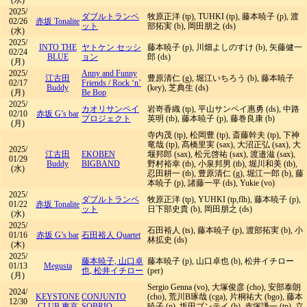
(水)
2025/
ダブルトランペ
牧原正洋 (tp), TUHKI (tp), 藤本暁子 (p), 渡
02/26
赤坂 Tonalite
ット
部拓実 (b), 岡田朋之 (ds)
(水)
2025/
INTO THE
ヤトケン セッシ
藤本暁子 (p), 川畑よしのすけ (b), 矢藤健一
02/24
BLUE
ョン
郎 (ds)
(月)
2025/
Anny and Funny
江古田
豊原清仁 (g), 堀江いちろう (b), 藤本暁子
02/17
Friends
/
Rock ‘n’
Buddy
(key), 芝典生 (ds)
(月)
Be Bop
2025/
カオリサンペイ
岩嵜香織 (tp), 平山サンペイ惠勇 (ds), 中路
02/10
赤坂 G’s bar
プロジェクト
英明 (tb), 藤本暁子 (p), 藤巻良康 (b)
(月)
寺内茂 (tp), 松岡豊 (tp), 斎藤幹夫 (tp), 下神
竜哉 (tp), 髙橋里実 (sax), 大沼正弘 (sax), 大
2025/
江古田
EKOBEN
堰邦郎 (sax), 松元啓祐 (sax), 渡邉滋 (sax),
01/29
Buddy
BIGBAND
野村裕幸 (tb), 小泉邦男 (tb), 堀川和美 (tb),
(水)
忍田耕一 (tb), 豊原清仁 (g), 堀江一郎 (b), 藤
本暁子 (p), 諸藤一平 (ds), Yukie (vo)
2025/
ダブルトランペ
牧原正洋 (tp), YUHKI (tp,flh), 藤本暁子 (p),
01/22
赤坂 Tonalite
ット
日下部史貴 (b), 岡田朋之 (ds)
(水)
2025/
石田裕人 (ts), 藤本暁子 (p), 渡部拓実 (b), 小
01/16
赤坂 G’s bar
石田裕人 Quartet
林拡史 (ds)
(木)
2025/
藤本暁子, 山口卓
藤本暁子 (p), 山口卓也 (b), 松井イチロー
01/13
Megusta
也, 松井イチロー
(per)
(月)
Sergio Genna (vo), 大塚俊彦 (cho), 安部泰朗
2024/
KEYSTONE
CONJUNTO
(cho), 荒川B琢哉 (cga), 片桐祐大 (bgo), 藤本
12/30
CLUB 東京
SOBRIO
暁子 (p), 坂田ブンテイ (b), 赤塚謙一 (tp), 立