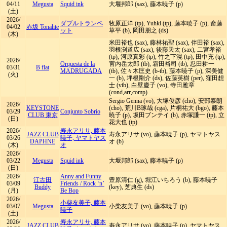
04/11
Megusta
Squid ink
大堰邦郎 (sax), 藤本暁子 (p)
(土)
2026/
ダブルトランペ
牧原正洋 (tp), Yuhki (tp), 藤本暁子 (p), 斎藤
04/02
赤坂 Tonalite
ット
草平 (b), 岡田朋之 (ds)
(木)
米田裕也 (sax), 藤林祐聖 (sax), 伴田裕 (sax),
羽根渕道広 (sax), 後藤天太 (sax), 二宮孝裕
(tp), 河原真彩 (tp), 竹之下滉 (tp), 田中充 (tp),
2026/
Orquesta de la
宮内岳太郎 (tb), 霜田裕司 (tb), 忍田耕一
03/31
B flat
MADRUGADA
(tb), 佐々木匡史 (b-tb), 藤本暁子 (p), 深美健
(火)
一 (b), 坪根剛介 (ds), 佐藤英樹 (per), 窪田想
士 (vib), 白壁慶子 (vo), 寺田雅章
(cond,arr,comp)
Sergio Genna (vo), 大塚俊彦 (cho), 安部泰朗
2026/
KEYSTONE
(cho), 荒川B琢哉 (cga), 片桐祐大 (bgo), 藤本
03/29
Conjunto Sobrio
CLUB 東京
暁子 (p), 坂田ブンテイ (b), 赤塚謙一 (tp), 立
(日)
花大也 (tp)
2026/
寿永アリサ, 藤本
JAZZ CLUB
寿永アリサ (vo), 藤本暁子 (p), ヤマトヤス
03/26
暁子, ヤマトヤス
DAPHNE
オ (b)
(木)
オ
2026/
03/22
Megusta
Squid ink
大堰邦郎 (sax), 藤本暁子 (p)
(日)
2026/
Anny and Funny
江古田
豊原清仁 (g), 堀江いちろう (b), 藤本暁子
03/09
Friends
/
Rock ‘n’
Buddy
(key), 芝典生 (ds)
(月)
Be Bop
2026/
小柴友美子, 藤本
03/07
Megusta
小柴友美子 (vo), 藤本暁子 (p)
暁子
(土)
2026/
寿永アリサ, 藤本
JAZZ CLUB
寿永アリサ (vo), 藤本暁子 (p), ヤマトヤス