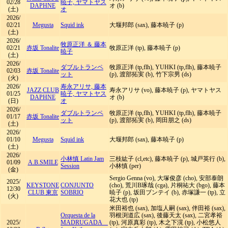
02/28
暁子, ヤマトヤス
DAPHNE
オ (b)
(土)
オ
2026/
02/21
Megusta
Squid ink
大堰邦郎 (sax), 藤本暁子 (p)
(土)
2026/
牧原正洋 ＆ 藤本
02/21
赤坂 Tonalite
牧原正洋 (tp), 藤本暁子 (p)
暁子
(土)
2026/
ダブルトランペ
牧原正洋 (tp,flh), YUHKI (tp,flh), 藤本暁子
02/03
赤坂 Tonalite
ット
(p), 渡部拓実 (b), 竹下宗男 (ds)
(火)
2026/
寿永アリサ, 藤本
JAZZ CLUB
寿永アリサ (vo), 藤本暁子 (p), ヤマトヤス
01/25
暁子, ヤマトヤス
DAPHNE
オ (b)
(日)
オ
2026/
ダブルトランペ
牧原正洋 (tp,flh), YUHKI (tp,flh), 藤本暁子
01/17
赤坂 Tonalite
ット
(p), 渡部拓実 (b), 岡田朋之 (ds)
(土)
2026/
01/10
Megusta
Squid ink
大堰邦郎 (sax), 藤本暁子 (p)
(土)
2026/
小林慎 Latin Jam
三枝紘子 (cl,etc), 藤本暁子 (p), 城戸英行 (b),
01/09
A.B.SMILE
Session
小林慎 (per)
(金)
Sergio Genna (vo), 大塚俊彦 (cho), 安部泰朗
2025/
KEYSTONE
CONJUNTO
(cho), 荒川B琢哉 (cga), 片桐祐大 (bgo), 藤本
12/30
CLUB 東京
SOBRIO
暁子 (p), 坂田ブンテイ (b), 赤塚謙一 (tp), 立
(火)
花大也 (tp)
米田裕也 (sax), 加塩人嗣 (sax), 伴田裕 (sax),
Orquesta de la
羽根渕道広 (sax), 後藤天太 (sax), 二宮孝裕
2025/
MADRUGADA
(tp), 河原真彩 (tp), 木之下滉 (tp), 小松悠人