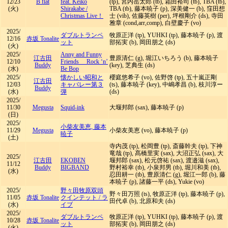
12/23
B flat
feat. Keiko
(tp), 宮内岳太郎 (tb), 霜田裕司 (tb), TBA (tb),
(火)
Shirakabe
/
TBA (tb), 藤本暁子 (p), 深美健一 (b), 窪田想
Christmas Live！
士 (vib), 佐藤英樹 (per), 坪根剛介 (ds), 寺田
雅章 (cond,arr,comp), 白壁慶子 (vo)
2025/
ダブルトランペ
牧原正洋 (tp), YUHKI (tp), 藤本暁子 (p), 渡
12/16
赤坂 Tonalite
ット
部拓実 (b), 岡田朋之 (ds)
(火)
2025/
Anny and Funny
江古田
豊原清仁 (g), 堀江いちろう (b), 藤本暁子
12/10
Friends Rock ‘n’
Buddy
(key), 芝典生 (ds)
(水)
Be Bop
2025/
懐かしい昭和と
櫻庭悠希子 (vo), 佐野啓 (tp), 五十嵐正剛
江古田
12/03
キャバレー第３
(ts), 藤本暁子 (key), 中嶋孝昌 (b), 枝川淳ー
Buddy
(水)
弾
(ds)
2025/
11/30
Megusta
Squid-ink
大堰邦郎 (sax), 藤本暁子 (p)
(日)
2025/
小柴友美恵, 藤本
11/29
Megusta
小柴友美恵 (vo), 藤本暁子 (p)
暁子
(土)
寺内茂 (tp), 松岡豊 (tp), 斎藤幹夫 (tp), 下神
竜哉 (tp), 髙橋里実 (sax), 大沼正弘 (sax), 大
2025/
江古田
EKOBEN
堰邦郎 (sax), 松元啓祐 (sax), 渡邉滋 (sax),
11/12
Buddy
BIGBAND
野村裕幸 (tb), 小泉邦男 (tb), 堀川和美 (tb),
(水)
忍田耕一 (tb), 豊原清仁 (g), 堀江一郎 (b), 藤
本暁子 (p), 諸藤一平 (ds), Yukie (vo)
2025/
野々田牧原双頭
野々田万照 (ts), 牧原正洋 (tp), 藤本暁子 (p),
11/05
赤坂 Tonalite
クインテット
/
ラ
田代卓 (b), 北原和夫 (ds)
(水)
イブ
2025/
ダブルトランペ
牧原正洋 (tp), YUHKI (tp), 藤本暁子 (p), 渡
10/28
赤坂 Tonalite
ット
部拓実 (b), 岡田朋之 (ds)
(火)