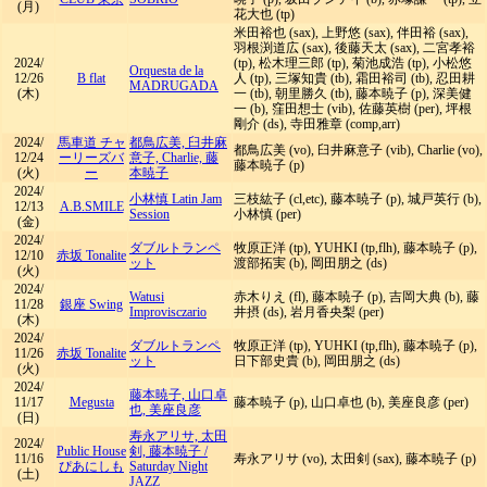
(月)
花大也 (tp)
米田裕也 (sax), 上野悠 (sax), 伴田裕 (sax),
羽根渕道広 (sax), 後藤天太 (sax), 二宮孝裕
2024/
(tp), 松木理三郎 (tp), 菊池成浩 (tp), 小松悠
Orquesta de la
12/26
B flat
人 (tp), 三塚知貴 (tb), 霜田裕司 (tb), 忍田耕
MADRUGADA
(木)
一 (tb), 朝里勝久 (tb), 藤本暁子 (p), 深美健
一 (b), 窪田想士 (vib), 佐藤英樹 (per), 坪根
剛介 (ds), 寺田雅章 (comp,arr)
2024/
馬車道 チャ
都鳥広美, 臼井麻
都鳥広美 (vo), 臼井麻意子 (vib), Charlie (vo),
12/24
ーリーズバ
意子, Charlie, 藤
藤本暁子 (p)
(火)
ー
本暁子
2024/
小林慎 Latin Jam
三枝紘子 (cl,etc), 藤本暁子 (p), 城戸英行 (b),
12/13
A.B.SMILE
Session
小林慎 (per)
(金)
2024/
ダブルトランペ
牧原正洋 (tp), YUHKI (tp,flh), 藤本暁子 (p),
12/10
赤坂 Tonalite
ット
渡部拓実 (b), 岡田朋之 (ds)
(火)
2024/
Watusi
赤木りえ (fl), 藤本暁子 (p), 吉岡大典 (b), 藤
11/28
銀座 Swing
Improvisczario
井摂 (ds), 岩月香央梨 (per)
(木)
2024/
ダブルトランペ
牧原正洋 (tp), YUHKI (tp,flh), 藤本暁子 (p),
11/26
赤坂 Tonalite
ット
日下部史貴 (b), 岡田朋之 (ds)
(火)
2024/
藤本暁子, 山口卓
11/17
Megusta
藤本暁子 (p), 山口卓也 (b), 美座良彦 (per)
也, 美座良彦
(日)
寿永アリサ, 太田
2024/
Public House
剣, 藤本暁子
/
11/16
寿永アリサ (vo), 太田剣 (sax), 藤本暁子 (p)
ぴあにしも
Saturday Night
(土)
JAZZ