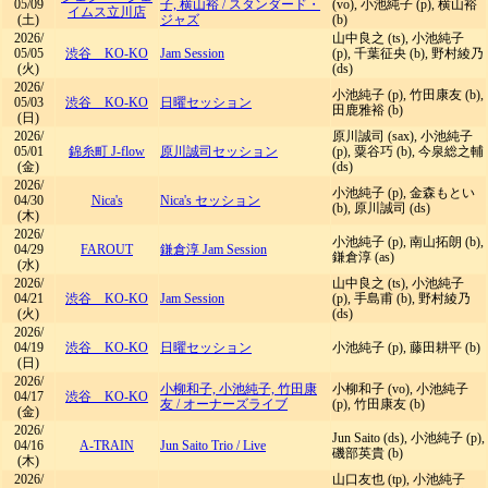
05/09
子, 横山裕
/
スタンダード・
(vo), 小池純子 (p), 横山裕
イムス立川店
(土)
ジャズ
(b)
2026/
山中良之 (ts), 小池純子
05/05
渋谷 KO-KO
Jam Session
(p), 千葉征央 (b), 野村綾乃
(火)
(ds)
2026/
小池純子 (p), 竹田康友 (b),
05/03
渋谷 KO-KO
日曜セッション
田鹿雅裕 (b)
(日)
2026/
原川誠司 (sax), 小池純子
05/01
錦糸町 J-flow
原川誠司セッション
(p), 粟谷巧 (b), 今泉総之輔
(金)
(ds)
2026/
小池純子 (p), 金森もとい
04/30
Nica's
Nica's セッション
(b), 原川誠司 (ds)
(木)
2026/
小池純子 (p), 南山拓朗 (b),
04/29
FAROUT
鎌倉淳 Jam Session
鎌倉淳 (as)
(水)
2026/
山中良之 (ts), 小池純子
04/21
渋谷 KO-KO
Jam Session
(p), 手島甫 (b), 野村綾乃
(火)
(ds)
2026/
04/19
渋谷 KO-KO
日曜セッション
小池純子 (p), 藤田耕平 (b)
(日)
2026/
小柳和子, 小池純子, 竹田康
小柳和子 (vo), 小池純子
04/17
渋谷 KO-KO
友
/
オーナーズライブ
(p), 竹田康友 (b)
(金)
2026/
Jun Saito (ds), 小池純子 (p),
04/16
A-TRAIN
Jun Saito Trio
/
Live
磯部英貴 (b)
(木)
2026/
山口友也 (tp), 小池純子