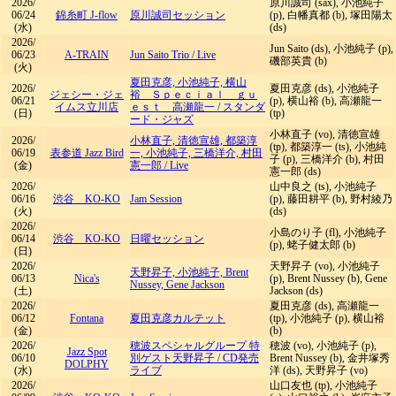
2026/
原川誠司 (sax), 小池純子
06/24
錦糸町 J-flow
原川誠司セッション
(p), 白幡真都 (b), 塚田陽太
(水)
(ds)
2026/
Jun Saito (ds), 小池純子 (p),
06/23
A-TRAIN
Jun Saito Trio
/
Live
磯部英貴 (b)
(火)
夏田克彦, 小池純子, 横山
2026/
夏田克彦 (ds), 小池純子
ジェシー・ジェ
裕 Ｓｐｅｃｉａｌ ｇｕ
06/21
(p), 横山裕 (b), 高瀬龍一
イムス立川店
ｅｓｔ 高瀬龍一
/
スタンダ
(日)
(tp)
ード・ジャズ
小林直子 (vo), 清徳宣雄
2026/
小林直子, 清徳宣雄, 都築淳
(tp), 都築淳一 (ts), 小池純
06/19
表参道 Jazz Bird
一, 小池純子, 三橋洋介, 村田
子 (p), 三橋洋介 (b), 村田
(金)
憲一郎
/
Live
憲一郎 (ds)
2026/
山中良之 (ts), 小池純子
06/16
渋谷 KO-KO
Jam Session
(p), 藤田耕平 (b), 野村綾乃
(火)
(ds)
2026/
小島のり子 (fl), 小池純子
06/14
渋谷 KO-KO
日曜セッション
(p), 蛯子健太郎 (b)
(日)
2026/
天野昇子 (vo), 小池純子
天野昇子, 小池純子, Brent
06/13
Nica's
(p), Brent Nussey (b), Gene
Nussey, Gene Jackson
(土)
Jackson (ds)
2026/
夏田克彦 (ds), 高瀬龍一
06/12
Fontana
夏田克彦カルテット
(tp), 小池純子 (p), 横山裕
(金)
(b)
2026/
穂波スペシャルグループ 特
穂波 (vo), 小池純子 (p),
Jazz Spot
06/10
別ゲスト天野昇子
/
CD発売
Brent Nussey (b), 金井塚秀
DOLPHY
(水)
ライブ
洋 (ds), 天野昇子 (vo)
2026/
山口友也 (tp), 小池純子