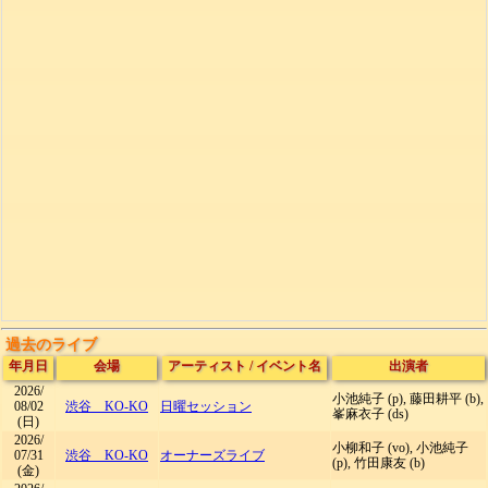
過去のライブ
年月日
会場
アーティスト
/
イベント名
出演者
2026/
小池純子 (p), 藤田耕平 (b),
08/02
渋谷 KO-KO
日曜セッション
峯麻衣子 (ds)
(日)
2026/
小柳和子 (vo), 小池純子
07/31
渋谷 KO-KO
オーナーズライブ
(p), 竹田康友 (b)
(金)