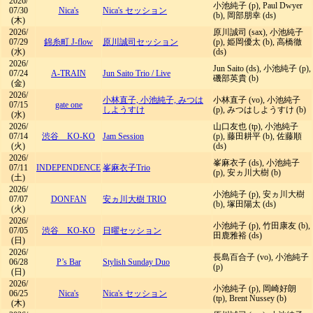
2026/
小池純子 (p), Paul Dwyer
07/30
Nica's
Nica's セッション
(b), 岡部朋幸 (ds)
(木)
2026/
原川誠司 (sax), 小池純子
07/29
錦糸町 J-flow
原川誠司セッション
(p), 姫岡優太 (b), 高橋徹
(水)
(ds)
2026/
Jun Saito (ds), 小池純子 (p),
07/24
A-TRAIN
Jun Saito Trio
/
Live
磯部英貴 (b)
(金)
2026/
小林直子, 小池純子, みつは
小林直子 (vo), 小池純子
07/15
gate one
しようすけ
(p), みつはしようすけ (b)
(水)
2026/
山口友也 (tp), 小池純子
07/14
渋谷 KO-KO
Jam Session
(p), 藤田耕平 (b), 佐藤順
(火)
(ds)
2026/
峯麻衣子 (ds), 小池純子
07/11
INDEPENDENCE
峯麻衣子Trio
(p), 安ヵ川大樹 (b)
(土)
2026/
小池純子 (p), 安ヵ川大樹
07/07
DONFAN
安ヵ川大樹 TRIO
(b), 塚田陽太 (ds)
(火)
2026/
小池純子 (p), 竹田康友 (b),
07/05
渋谷 KO-KO
日曜セッション
田鹿雅裕 (ds)
(日)
2026/
長島百合子 (vo), 小池純子
06/28
P’s Bar
Stylish Sunday Duo
(p)
(日)
2026/
小池純子 (p), 岡崎好朗
06/25
Nica's
Nica's セッション
(tp), Brent Nussey (b)
(木)