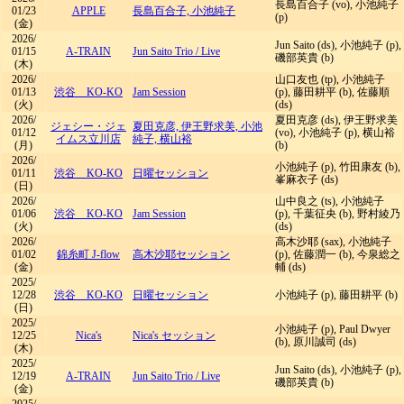
長島百合子 (vo), 小池純子
01/23
APPLE
長島百合子, 小池純子
(p)
(金)
2026/
Jun Saito (ds), 小池純子 (p),
01/15
A-TRAIN
Jun Saito Trio
/
Live
磯部英貴 (b)
(木)
2026/
山口友也 (tp), 小池純子
01/13
渋谷 KO-KO
Jam Session
(p), 藤田耕平 (b), 佐藤順
(火)
(ds)
2026/
夏田克彦 (ds), 伊王野求美
ジェシー・ジェ
夏田克彦, 伊王野求美, 小池
01/12
(vo), 小池純子 (p), 横山裕
イムス立川店
純子, 横山裕
(月)
(b)
2026/
小池純子 (p), 竹田康友 (b),
01/11
渋谷 KO-KO
日曜セッション
峯麻衣子 (ds)
(日)
2026/
山中良之 (ts), 小池純子
01/06
渋谷 KO-KO
Jam Session
(p), 千葉征央 (b), 野村綾乃
(火)
(ds)
2026/
高木沙耶 (sax), 小池純子
01/02
錦糸町 J-flow
高木沙耶セッション
(p), 佐藤潤一 (b), 今泉総之
(金)
輔 (ds)
2025/
12/28
渋谷 KO-KO
日曜セッション
小池純子 (p), 藤田耕平 (b)
(日)
2025/
小池純子 (p), Paul Dwyer
12/25
Nica's
Nica's セッション
(b), 原川誠司 (ds)
(木)
2025/
Jun Saito (ds), 小池純子 (p),
12/19
A-TRAIN
Jun Saito Trio
/
Live
磯部英貴 (b)
(金)