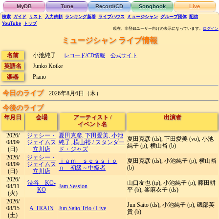
MyDB
Tune
Record/CD
Songbook
Live
検索
ガイド
リスト
入力依頼
ランキング
新着
ライブハウス
ミュージシャン
グループ団体
配信
YouTube
トップ
現在、非登録ユーザー向けの表示になっています。
ログイン
ミュージシャン ライブ情報
名前
小池純子
レコード/CD情報
公式サイト
英語名
Junko Koike
楽器
Piano
今日のライブ
2026年8月6日（木）
今後のライブ
年月日
会場
アーティスト
/
出演者
イベント名
2026/
ジェシー・
夏田克彦, 下田愛美, 小池
夏田克彦 (ds), 下田愛美 (vo), 小池
08/09
ジェイムス
純子, 横山裕
/
スタンダー
純子 (p), 横山裕 (b)
(日)
立川店
ド・ジャズ
2026/
ジェシー・
ｊａｍ ｓｅｓｓｉｏ
夏田克彦 (ds), 小池純子 (p), 横山裕
08/09
ジェイムス
ｎ 初級～中級者
(b)
(日)
立川店
2026/
渋谷 KO-
山口友也 (tp), 小池純子 (p), 藤田耕
08/11
Jam Session
KO
平 (b), 峯麻衣子 (ds)
(火)
2026/
Jun Saito (ds), 小池純子 (p), 磯部英
08/15
A-TRAIN
Jun Saito Trio
/
Live
貴 (b)
(土)