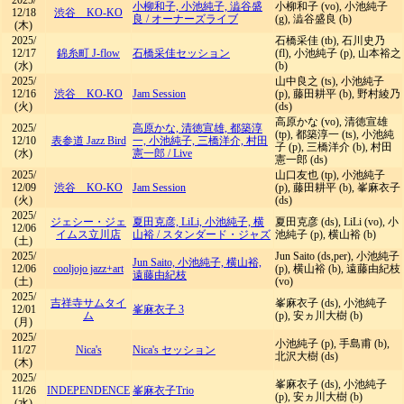
2025/
小柳和子, 小池純子, 澁谷盛
小柳和子 (vo), 小池純子
12/18
渋谷 KO-KO
良
/
オーナーズライブ
(g), 澁谷盛良 (b)
(木)
2025/
石橋采佳 (tb), 石川史乃
12/17
錦糸町 J-flow
石橋采佳セッション
(fl), 小池純子 (p), 山本裕之
(水)
(b)
2025/
山中良之 (ts), 小池純子
12/16
渋谷 KO-KO
Jam Session
(p), 藤田耕平 (b), 野村綾乃
(火)
(ds)
高原かな (vo), 清徳宣雄
2025/
高原かな, 清徳宣雄, 都築淳
(tp), 都築淳一 (ts), 小池純
12/10
表参道 Jazz Bird
一, 小池純子, 三橋洋介, 村田
子 (p), 三橋洋介 (b), 村田
(水)
憲一郎
/
Live
憲一郎 (ds)
2025/
山口友也 (tp), 小池純子
12/09
渋谷 KO-KO
Jam Session
(p), 藤田耕平 (b), 峯麻衣子
(火)
(ds)
2025/
ジェシー・ジェ
夏田克彦, LiLi, 小池純子, 横
夏田克彦 (ds), LiLi (vo), 小
12/06
イムス立川店
山裕
/
スタンダード・ジャズ
池純子 (p), 横山裕 (b)
(土)
2025/
Jun Saito (ds,per), 小池純子
Jun Saito, 小池純子, 横山裕,
12/06
cooljojo jazz+art
(p), 横山裕 (b), 遠藤由紀枝
遠藤由紀枝
(土)
(vo)
2025/
吉祥寺サムタイ
峯麻衣子 (ds), 小池純子
12/01
峯麻衣子 3
ム
(p), 安ヵ川大樹 (b)
(月)
2025/
小池純子 (p), 手島甫 (b),
11/27
Nica's
Nica's セッション
北沢大樹 (ds)
(木)
2025/
峯麻衣子 (ds), 小池純子
11/26
INDEPENDENCE
峯麻衣子Trio
(p), 安ヵ川大樹 (b)
(水)