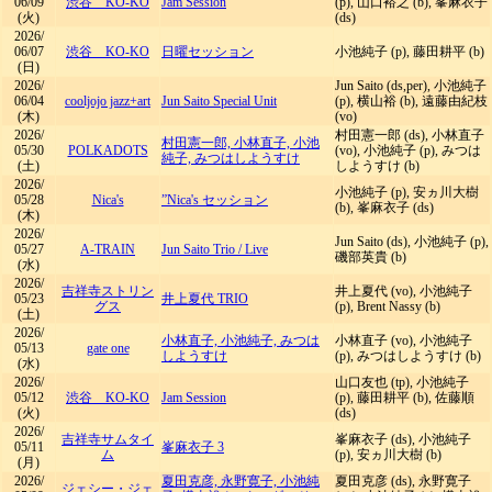
06/09
渋谷 KO-KO
Jam Session
(p), 山口裕之 (b), 峯麻衣子
(火)
(ds)
2026/
06/07
渋谷 KO-KO
日曜セッション
小池純子 (p), 藤田耕平 (b)
(日)
2026/
Jun Saito (ds,per), 小池純子
06/04
cooljojo jazz+art
Jun Saito Special Unit
(p), 横山裕 (b), 遠藤由紀枝
(木)
(vo)
2026/
村田憲一郎 (ds), 小林直子
村田憲一郎, 小林直子, 小池
05/30
POLKADOTS
(vo), 小池純子 (p), みつは
純子, みつはしようすけ
(土)
しようすけ (b)
2026/
小池純子 (p), 安ヵ川大樹
05/28
Nica's
”Nica's セッション
(b), 峯麻衣子 (ds)
(木)
2026/
Jun Saito (ds), 小池純子 (p),
05/27
A-TRAIN
Jun Saito Trio
/
Live
磯部英貴 (b)
(水)
2026/
吉祥寺ストリン
井上夏代 (vo), 小池純子
05/23
井上夏代 TRIO
グス
(p), Brent Nassy (b)
(土)
2026/
小林直子, 小池純子, みつは
小林直子 (vo), 小池純子
05/13
gate one
しようすけ
(p), みつはしようすけ (b)
(水)
2026/
山口友也 (tp), 小池純子
05/12
渋谷 KO-KO
Jam Session
(p), 藤田耕平 (b), 佐藤順
(火)
(ds)
2026/
吉祥寺サムタイ
峯麻衣子 (ds), 小池純子
05/11
峯麻衣子 3
ム
(p), 安ヵ川大樹 (b)
(月)
2026/
夏田克彦, 永野寛子, 小池純
夏田克彦 (ds), 永野寛子
ジェシー・ジェ