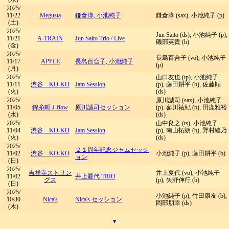
2025/
11/22
Megusta
鎌倉淳, 小池純子
鎌倉淳 (sax), 小池純子 (p)
(土)
2025/
Jun Saito (ds), 小池純子 (p),
11/21
A-TRAIN
Jun Saito Trio
/
Live
磯部英貴 (b)
(金)
2025/
長島百合子 (vo), 小池純子
11/17
APPLE
長島百合子, 小池純子
(p)
(月)
2025/
山口友也 (tp), 小池純子
11/11
渋谷 KO-KO
Jam Session
(p), 藤田耕平 (b), 佐藤順
(火)
(ds)
2025/
原川誠司 (sax), 小池純子
11/05
錦糸町 J-flow
原川誠司セッション
(p), 蓼川祐紀 (b), 田鹿雅裕
(水)
(ds)
2025/
山中良之 (ts), 小池純子
11/04
渋谷 KO-KO
Jam Session
(p), 南山拓朗 (b), 野村綾乃
(火)
(ds)
2025/
２１周年記念ジャムセッシ
11/02
渋谷 KO-KO
小池純子 (p), 藤田耕平 (b)
ョン
(日)
2025/
吉祥寺ストリン
井上夏代 (vo), 小池純子
11/02
井上夏代 TRIO
グス
(p), 矢野伸行 (b)
(日)
2025/
小池純子 (p), 竹田康友 (b),
10/30
Nica's
Nica's セッション
岡部朋幸 (ds)
(木)
▾