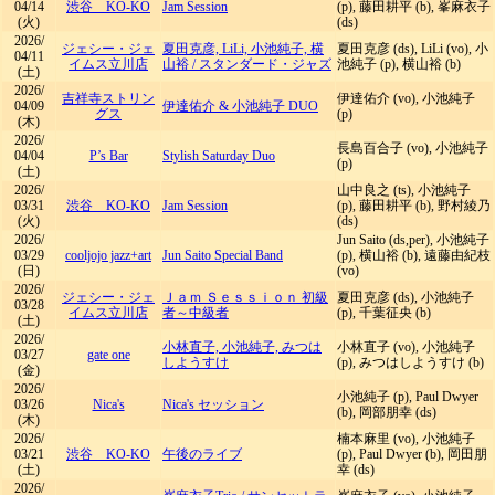
04/14
渋谷 KO-KO
Jam Session
(p), 藤田耕平 (b), 峯麻衣子
(火)
(ds)
2026/
ジェシー・ジェ
夏田克彦, LiLi, 小池純子, 横
夏田克彦 (ds), LiLi (vo), 小
04/11
イムス立川店
山裕
/
スタンダード・ジャズ
池純子 (p), 横山裕 (b)
(土)
2026/
吉祥寺ストリン
伊達佑介 (vo), 小池純子
04/09
伊達佑介 & 小池純子 DUO
グス
(p)
(木)
2026/
長島百合子 (vo), 小池純子
04/04
P’s Bar
Stylish Saturday Duo
(p)
(土)
2026/
山中良之 (ts), 小池純子
03/31
渋谷 KO-KO
Jam Session
(p), 藤田耕平 (b), 野村綾乃
(火)
(ds)
2026/
Jun Saito (ds,per), 小池純子
03/29
cooljojo jazz+art
Jun Saito Special Band
(p), 横山裕 (b), 遠藤由紀枝
(日)
(vo)
2026/
ジェシー・ジェ
Ｊａｍ Ｓｅｓｓｉｏｎ 初級
夏田克彦 (ds), 小池純子
03/28
イムス立川店
者～中級者
(p), 千葉征央 (b)
(土)
2026/
小林直子, 小池純子, みつは
小林直子 (vo), 小池純子
03/27
gate one
しようすけ
(p), みつはしようすけ (b)
(金)
2026/
小池純子 (p), Paul Dwyer
03/26
Nica's
Nica's セッション
(b), 岡部朋幸 (ds)
(木)
2026/
楠本麻里 (vo), 小池純子
03/21
渋谷 KO-KO
午後のライブ
(p), Paul Dwyer (b), 岡田朋
(土)
幸 (ds)
2026/