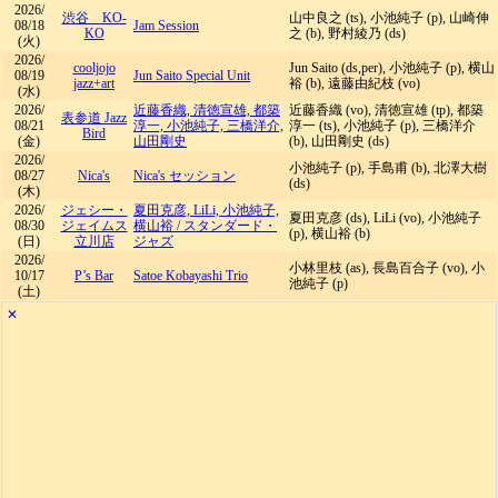
2026/
渋谷 KO-
山中良之 (ts), 小池純子 (p), 山崎伸
08/18
Jam Session
KO
之 (b), 野村綾乃 (ds)
(火)
2026/
cooljojo
Jun Saito (ds,per), 小池純子 (p), 横山
08/19
Jun Saito Special Unit
jazz+art
裕 (b), 遠藤由紀枝 (vo)
(水)
2026/
近藤香織, 清徳宣雄, 都築
近藤香織 (vo), 清徳宣雄 (tp), 都築
表参道 Jazz
08/21
淳一, 小池純子, 三橋洋介,
淳一 (ts), 小池純子 (p), 三橋洋介
Bird
(金)
山田剛史
(b), 山田剛史 (ds)
2026/
小池純子 (p), 手島甫 (b), 北澤大樹
08/27
Nica's
Nica's セッション
(ds)
(木)
2026/
ジェシー・
夏田克彦, LiLi, 小池純子,
夏田克彦 (ds), LiLi (vo), 小池純子
08/30
ジェイムス
横山裕
/
スタンダード・
(p), 横山裕 (b)
(日)
立川店
ジャズ
2026/
小林里枝 (as), 長島百合子 (vo), 小
10/17
P’s Bar
Satoe Kobayashi Trio
池純子 (p)
(土)
✕