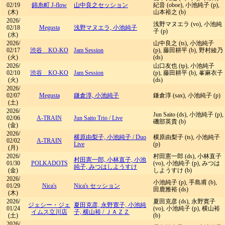
02/19
錦糸町 J-flow
山中良之セッション
紀音 (oboe), 小池純子 (p),
(木)
山本裕之 (b)
2026/
浅野マヌエラ (vo), 小池純
02/18
Megusta
浅野マヌエラ, 小池純子
子 (p)
(水)
2026/
山中良之 (ts), 小池純子
02/17
渋谷 KO-KO
Jam Session
(p), 藤田耕平 (b), 野村綾乃
(火)
(ds)
2026/
山口友也 (tp), 小池純子
02/10
渋谷 KO-KO
Jam Session
(p), 藤田耕平 (b), 峯麻衣子
(火)
(ds)
2026/
02/07
Megusta
鎌倉淳, 小池純子
鎌倉淳 (sax), 小池純子 (p)
(土)
2026/
Jun Saito (ds), 小池純子 (p),
02/06
A-TRAIN
Jun Saito Trio
/
Live
磯部英貴 (b)
(金)
2026/
横原由梨子, 小池純子
/
Duo
横原由梨子 (ts), 小池純子
02/02
A-TRAIN
Live
(p)
(月)
2026/
村田憲一郎 (ds), 小林直子
村田憲一郎, 小林直子, 小池
01/30
POLKADOTS
(vo), 小池純子 (p), みつは
純子, みつはしようすけ
(金)
しようすけ (b)
2026/
小池純子 (p), 手島甫 (b),
01/29
Nica's
Nica's セッション
田鹿雅裕 (ds)
(木)
2026/
夏田克彦 (ds), 永野寛子
ジェシー・ジェ
夏田克彦, 永野寛子, 小池純
01/24
(vo), 小池純子 (p), 横山裕
イムス立川店
子, 横山裕
/
ＪＡＺＺ
(土)
(b)
2026/