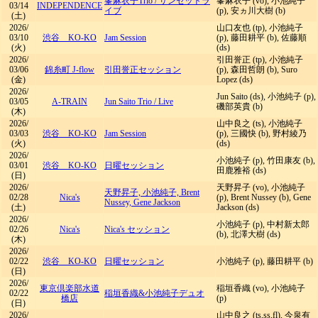
峯麻衣子Trio
/
サンセットラ
峯麻衣子 (vo), 小池純子
03/14
INDEPENDENCE
イブ
(p), 安ヵ川大樹 (b)
(土)
2026/
山口友也 (tp), 小池純子
03/10
渋谷 KO-KO
Jam Session
(p), 藤田耕平 (b), 佐藤順
(火)
(ds)
2026/
引田誉正 (tp), 小池純子
03/06
錦糸町 J-flow
引田誉正セッション
(p), 森田哲朗 (b), Suro
(金)
Lopez (ds)
2026/
Jun Saito (ds), 小池純子 (p),
03/05
A-TRAIN
Jun Saito Trio
/
Live
磯部英貴 (b)
(木)
2026/
山中良之 (ts), 小池純子
03/03
渋谷 KO-KO
Jam Session
(p), 三國快 (b), 野村綾乃
(火)
(ds)
2026/
小池純子 (p), 竹田康友 (b),
03/01
渋谷 KO-KO
日曜セッション
田鹿雅裕 (ds)
(日)
2026/
天野昇子 (vo), 小池純子
天野昇子, 小池純子, Brent
02/28
Nica's
(p), Brent Nussey (b), Gene
Nussey, Gene Jackson
(土)
Jackson (ds)
2026/
小池純子 (p), 中村新太郎
02/26
Nica's
Nica's セッション
(b), 北澤大樹 (ds)
(木)
2026/
02/22
渋谷 KO-KO
日曜セッション
小池純子 (p), 藤田耕平 (b)
(日)
2026/
東京倶楽部水道
稲垣香織 (vo), 小池純子
02/22
稲垣香織&小池純子デュオ
橋店
(p)
(日)
2026/
山中良之 (ts,ss,fl), 今泉有