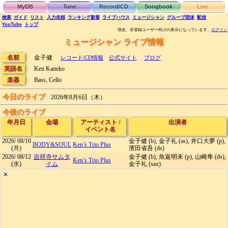
MyDB
Tune
Record/CD
Songbook
Live
検索
ガイド
リスト
入力依頼
ランキング
新着
ライブハウス
ミュージシャン
グループ団体
配信
YouTube
トップ
現在、非登録ユーザー向けの表示になっています。
ログイン
ミュージシャン ライブ情報
名前
金子健
レコード/CD情報
公式サイト
ブログ
英語名
Ken Kaneko
楽器
Bass, Cello
今日のライブ
2026年8月6日（木）
今後のライブ
年月日
会場
アーティスト
/
出演者
イベント名
2026/
08/10
金子健 (b), 金子礼 (as), 井口大夢 (p),
BODY&SOUL
Ken’s Trio Plus
(月)
濱田省吾 (ds)
2026/
08/12
吉祥寺サムタ
金子健 (b), 魚返明未 (p), 山崎隼 (ds),
Ken’s Trio Plus
(水)
イム
金子礼 (sax)
✕