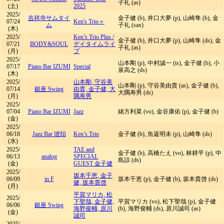
子礼 (as)
(土)
2025
2025/
吉祥寺サムタイ
金子健 (b), 井口大夢 (p), 山崎隼 (b), 金
07/24
Ken's Trio＋
ム
子礼 (sax)
(木)
2025/
Ken’s Trio Plus
/
金子健 (b), 井口大夢 (p), 山崎隼 (ds), 金
07/21
BODY&SOUL
デイタイムライ
子礼 (as)
(月)
ブ
2025/
山本剛 (p), 中村誠一 (ts), 金子健 (b), 小
07/17
Piano Bar IZUMI
Special
泉高之 (ds)
(木)
2025/
山本剛, 守谷美
山本剛 (p), 守谷美由貴 (as), 金子健 (b),
07/14
銀座 Swing
由貴, 金子健, 大
大隅寿男 (ds)
(月)
隅寿男
2025/
07/04
Piano Bar IZUMI
Jazz
緒方利菜 (vo), 金谷康佑 (p), 金子健 (b)
(金)
2025/
06/18
Jazz Bar 琥珀
Ken’s Trio
金子健 (b), 魚返明未 (p), 山崎隼 (ds)
(水)
2025/
TAE and
金子健 (b), 高橋たえ (vo), 林耕平 (p), 中
06/13
analog
SPECIAL
島諒 (ds)
(金)
GUEST 金子健
2025/
坂本千恵, 金子
06/09
in F
坂本千恵 (p), 金子健 (b), 坂本貴啓 (ds)
健, 坂本貴啓
(月)
平賀マリカ, 松
2025/
下聖哉, 金子健,
平賀マリカ (vo), 松下聖哉 (p), 金子健
06/06
銀座 Swing
海野俊輔, 原川
(b), 海野俊輔 (ds), 原川誠司 (as)
(金)
誠司