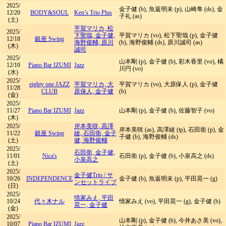
2025/
金子健 (b), 魚返明未 (p), 山崎隼 (ds), 金
12/20
BODY&SOUL
Ken’s Trio Plus
子礼 (as)
(土)
平賀マリカ, 松
2025/
下聖哉, 金子健,
平賀マリカ (vo), 松下聖哉 (p), 金子健
12/18
銀座 Swing
海野俊輔, 原川
(b), 海野俊輔 (ds), 原川誠司 (as)
(木)
誠司
2025/
山本剛 (p), 金子健 (b), 彩木香里 (vo), 橘
12/10
Piano Bar IZUMI
Jazz
川円 (vo)
(水)
2025/
eighty one JAZZ
平賀マリカ, 大
平賀マリカ (vo), 大原保人 (p), 金子健
11/28
CLUB
原保人, 金子健
(b)
(金)
2025/
11/27
Piano Bar IZUMI
Jazz
山本剛 (p), 金子健 (b), 佐藤智子 (vo)
(木)
2025/
岸本美咲, 高澤
岸本美咲 (as), 高澤綾 (tp), 石田衛 (p), 金
11/22
銀座 Swing
綾, 石田衛, 金子
子健 (b), 海野俊輔 (ds)
(土)
健, 海野俊輔
2025/
石田衛, 金子健,
11/01
Nica's
石田衛 (p), 金子健 (b), 小泉高之 (ds)
小泉高之
(土)
2025/
金子健Trio
/
サ
10/26
INDEPENDENCE
金子健 (b), 魚返明未 (p), 平田晃一 (g)
ンセットライブ
(日)
2025/
情家みえ, 平田
10/24
代々木ナル
情家みえ (vo), 平田晃一 (g), 金子健 (b)
晃一, 金子健
(金)
2025/
山本剛 (p), 金子健 (b), 今井あさ美 (vo),
10/07
Piano Bar IZUMI
Jazz