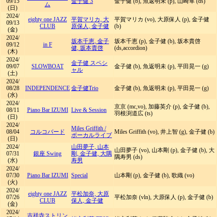
09/15
金子健 3
金子健 (b), 魚返明未 (p), 山崎隼 (ds)
ム
(日)
2024/
eighty one JAZZ
平賀マリカ, 大
平賀マリカ (vo), 大原保人 (p), 金子健
09/13
CLUB
原保人, 金子健
(b)
(金)
2024/
坂本千恵, 金子
坂本千恵 (p), 金子健 (b), 坂本貴啓
09/12
in F
健, 坂本貴啓
(ds,accordion)
(木)
2024/
金子健 スペシ
09/07
SLOWBOAT
金子健 (b), 魚返明未 (p), 平田晃一 (g)
ャル
(土)
2024/
08/28
INDEPENDENCE
金子健Trio
金子健 (b), 魚返明未 (p), 平田晃一 (g)
(水)
2024/
京京 (mc,vo), 加藤英介 (p), 金子健 (b),
08/11
Piano Bar IZUMI
Live & Session
羽根渕道広 (ts)
(日)
2024/
Miles Griffith
/
08/04
コルコバード
Miles Griffith (vo), 井上智 (g), 金子健 (b)
ボーカルライブ
(日)
2024/
山田夢子, 山本
山田夢子 (vo), 山本剛 (p), 金子健 (b), 大
07/31
銀座 Swing
剛, 金子健, 大隅
隅寿男 (ds)
(水)
寿男
2024/
07/30
Piano Bar IZUMI
Special
山本剛 (p), 金子健 (b), 歌織 (vo)
(火)
2024/
eighty one JAZZ
平松加奈, 大原
07/26
平松加奈 (vln), 大原保人 (p), 金子健 (b)
CLUB
保人, 金子健
(金)
2024/
吉祥寺ストリン