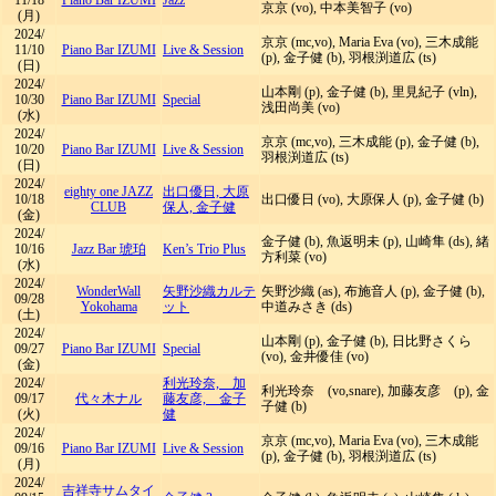
11/18
Piano Bar IZUMI
Jazz
京京 (vo), 中本美智子 (vo)
(月)
2024/
京京 (mc,vo), Maria Eva (vo), 三木成能
11/10
Piano Bar IZUMI
Live & Session
(p), 金子健 (b), 羽根渕道広 (ts)
(日)
2024/
山本剛 (p), 金子健 (b), 里見紀子 (vln),
10/30
Piano Bar IZUMI
Special
浅田尚美 (vo)
(水)
2024/
京京 (mc,vo), 三木成能 (p), 金子健 (b),
10/20
Piano Bar IZUMI
Live & Session
羽根渕道広 (ts)
(日)
2024/
eighty one JAZZ
出口優日, 大原
10/18
出口優日 (vo), 大原保人 (p), 金子健 (b)
CLUB
保人, 金子健
(金)
2024/
金子健 (b), 魚返明未 (p), 山崎隼 (ds), 緒
10/16
Jazz Bar 琥珀
Ken’s Trio Plus
方利菜 (vo)
(水)
2024/
WonderWall
矢野沙織カルテ
矢野沙織 (as), 布施音人 (p), 金子健 (b),
09/28
Yokohama
ット
中道みさき (ds)
(土)
2024/
山本剛 (p), 金子健 (b), 日比野さくら
09/27
Piano Bar IZUMI
Special
(vo), 金井優佳 (vo)
(金)
2024/
利光玲奈, 加
利光玲奈 (vo,snare), 加藤友彦 (p), 金
09/17
代々木ナル
藤友彦, 金子
子健 (b)
(火)
健
2024/
京京 (mc,vo), Maria Eva (vo), 三木成能
09/16
Piano Bar IZUMI
Live & Session
(p), 金子健 (b), 羽根渕道広 (ts)
(月)
2024/
吉祥寺サムタイ