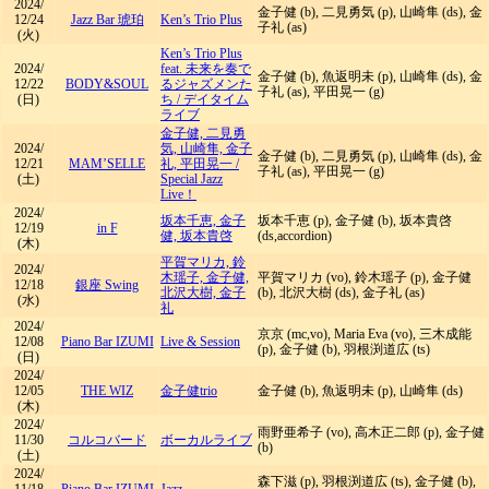
2024/
金子健 (b), 二見勇気 (p), 山崎隼 (ds), 金
12/24
Jazz Bar 琥珀
Ken’s Trio Plus
子礼 (as)
(火)
Ken’s Trio Plus
2024/
feat. 未来を奏で
金子健 (b), 魚返明未 (p), 山崎隼 (ds), 金
12/22
BODY&SOUL
るジャズメンた
子礼 (as), 平田晃一 (g)
(日)
ち
/
デイタイム
ライブ
金子健, 二見勇
2024/
気, 山崎隼, 金子
金子健 (b), 二見勇気 (p), 山崎隼 (ds), 金
12/21
MAM’SELLE
礼, 平田晃一
/
子礼 (as), 平田晃一 (g)
(土)
Special Jazz
Live！
2024/
坂本千恵, 金子
坂本千恵 (p), 金子健 (b), 坂本貴啓
12/19
in F
健, 坂本貴啓
(ds,accordion)
(木)
平賀マリカ, 鈴
2024/
木瑶子, 金子健,
平賀マリカ (vo), 鈴木瑶子 (p), 金子健
12/18
銀座 Swing
北沢大樹, 金子
(b), 北沢大樹 (ds), 金子礼 (as)
(水)
礼
2024/
京京 (mc,vo), Maria Eva (vo), 三木成能
12/08
Piano Bar IZUMI
Live & Session
(p), 金子健 (b), 羽根渕道広 (ts)
(日)
2024/
12/05
THE WIZ
金子健trio
金子健 (b), 魚返明未 (p), 山崎隼 (ds)
(木)
2024/
雨野亜希子 (vo), 高木正二郎 (p), 金子健
11/30
コルコバード
ボーカルライブ
(b)
(土)
2024/
森下滋 (p), 羽根渕道広 (ts), 金子健 (b),