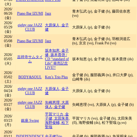
(火)
2026/
青木弘武 (p), 金子健 (b), 藤田佐奈恵
06/26
Piano Bar IZUMI
Jazz
(vo)
(金)
2026/
eighty one JAZZ
大原保人, 金子
05/29
大原保人 (p), 金子健 (b)
CLUB
健
(金)
2026/
青木弘武 (p), 金子健 (b), 羽根渕道広
05/08
Piano Bar IZUMI
Jazz
(ts), 京京 (vo), Frank Pei (vo)
(金)
坂本知恵, 金子
2026/
健, 坂本貴啓
/
吉祥寺サムタイ
05/05
CD “standard of
坂本知恵 (p), 金子健 (b), 坂本貴啓 (ds)
ム
(火)
Life” 発売記念
LIVE!!
2026/
金子健 (b), 服部義満 (ts), 井口大夢 (p),
05/02
BODY&SOUL
Ken’s Trio Plus
山崎隼 (ds)
(土)
2026/
eighty one JAZZ
大原保人, 金子
04/24
大原保人 (p), 金子健 (b)
CLUB
健
(金)
2026/
eighty one JAZZ
矢崎恵理, 大原
03/27
矢崎恵理 (vo), 大原保人 (p), 金子健 (b)
CLUB
保人, 金子健
(金)
平賀マリカ, 金
2026/
子健, 太田朱美,
平賀マリカ (vo), 金子健 (b), 太田朱美
03/23
銀座 Swing
海野俊輔, 松下
(fl), 海野俊輔 (ds), 松下聖哉 (p,vo)
(月)
聖哉
2026/
03/11
INDEPENDENCE
金子健Trio
金子健 (b), 服部義満 (ts), 魚返明未 (p)