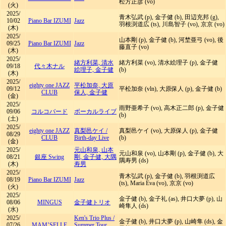
松方正彦 (vo)
(火)
2025/
青木弘武 (p), 金子健 (b), 田辺充邦 (g),
10/02
Piano Bar IZUMI
Jazz
羽根渕道広 (ts), 川島智子 (vo), 京京 (vo)
(木)
2025/
山本剛 (p), 金子健 (b), 河埜亜弓 (vo), 後
09/25
Piano Bar IZUMI
Jazz
藤直子 (vo)
(木)
2025/
緒方利菜, 清水
緒方利菜 (vo), 清水絵理子 (p), 金子健
09/18
代々木ナル
絵理子, 金子健
(b)
(木)
2025/
eighty one JAZZ
平松加奈, 大原
09/12
平松加奈 (vln), 大原保人 (p), 金子健 (b)
CLUB
保人, 金子健
(金)
2025/
雨野亜希子 (vo), 高木正二郎 (p), 金子健
09/06
コルコバード
ボーカルライブ
(b)
(土)
2025/
eighty one JAZZ
真梨邑ケイ
/
真梨邑ケイ (vo), 大原保人 (p), 金子健
08/29
CLUB
Birth-day Live
(b)
(金)
2025/
元山和泉, 山本
元山和泉 (vo), 山本剛 (p), 金子健 (b), 大
08/21
銀座 Swing
剛, 金子健, 大隅
隅寿男 (ds)
(木)
寿男
2025/
青木弘武 (p), 金子健 (b), 羽根渕道広
08/19
Piano Bar IZUMI
Jazz
(ts), Maria Eva (vo), 京京 (vo)
(火)
2025/
金子健 (b), 金子礼 (as), 井口大夢 (p), 山
08/06
MINGUS
金子健トリオ
崎隼人 (ds)
(水)
2025/
Ken's Trio Plus
/
金子健 (b), 井口大夢 (p), 山崎隼 (ds), 金
07/26
MAM’SELLE
Summer Tour