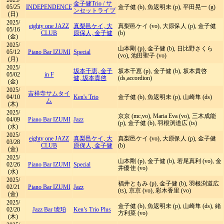
2025/
金子健Trio
/
サ
05/25
INDEPENDENCE
金子健 (b), 魚返明未 (p), 平田晃一 (g)
ンセットライブ
(日)
2025/
eighty one JAZZ
真梨邑ケイ, 大
真梨邑ケイ (vo), 大原保人 (p), 金子健
05/16
CLUB
原保人, 金子健
(b)
(金)
2025/
山本剛 (p), 金子健 (b), 日比野さくら
05/12
Piano Bar IZUMI
Special
(vo), 池田聖子 (vo)
(月)
2025/
坂本千恵, 金子
坂本千恵 (p), 金子健 (b), 坂本貴啓
05/02
in F
健, 坂本貴啓
(ds,accordion)
(金)
2025/
吉祥寺サムタイ
04/10
Ken's Trio
金子健 (b), 魚返明未 (p), 山崎隼 (ds)
ム
(木)
2025/
京京 (mc,vo), Maria Eva (vo), 三木成能
04/09
Piano Bar IZUMI
Jazz
(p), 金子健 (b), 羽根渕道広 (ts)
(水)
2025/
eighty one JAZZ
真梨邑ケイ, 大
真梨邑ケイ (vo), 大原保人 (p), 金子健
03/28
CLUB
原保人, 金子健
(b)
(金)
2025/
山本剛 (p), 金子健 (b), 若尾真利 (vo), 金
02/26
Piano Bar IZUMI
Special
井優佳 (vo)
(水)
2025/
福井ともみ (p), 金子健 (b), 羽根渕道広
02/21
Piano Bar IZUMI
Jazz
(ts), 京京 (vo), 彩木香里 (vo)
(金)
2025/
金子健 (b), 魚返明未 (p), 山崎隼 (ds), 緒
02/20
Jazz Bar 琥珀
Ken’s Trio Plus
方利菜 (vo)
(木)