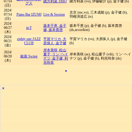
07/14
緒方利菜 TRIO
緒方利菜 (vo), 伊藤駿介 (p), 金子健 (b)
グス
(日)
2024/
京京 (mc,vo), 三木成能 (p), 金子健 (b),
07/14
Piano Bar IZUMI
Live & Session
羽根渕道広 (ts)
(日)
2024/
坂本千恵, 金子
坂本千恵 (p), 金子健 (b), 坂本貴啓
06/27
in F
健, 坂本貴啓
(ds,accordion)
(木)
2024/
eighty one JAZZ
平賀マリカ, 大
平賀マリカ (vo), 大原保人 (p), 金子健
06/21
CLUB
原保人, 金子健
(b)
(金)
岸本美咲, 松山
2024/
夏子, リン･ヘイ
岸本美咲 (as), 松山夏子 (vib), リン･ヘイ
06/20
銀座 Swing
テツ, 金子健, 利
テツ (p), 金子健 (b), 利光玲奈 (ds)
(木)
光玲奈
▾
✕