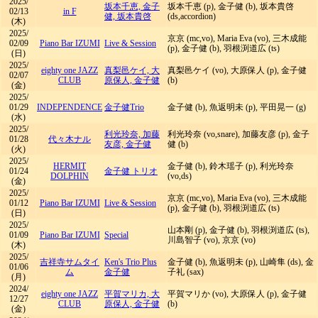
2025/
坂本千恵, 金子
坂本千恵 (p), 金子健 (b), 坂本貴啓
02/13
in F
健, 坂本貴啓
(ds,accordion)
(木)
2025/
京京 (mc,vo), Maria Eva (vo), 三木成能
02/09
Piano Bar IZUMI
Live & Session
(p), 金子健 (b), 羽根渕道広 (ts)
(日)
2025/
eighty one JAZZ
真梨邑ケイ, 大
真梨邑ケイ (vo), 大原保人 (p), 金子健
02/07
CLUB
原保人, 金子健
(b)
(金)
2025/
01/29
INDEPENDENCE
金子健Trio
金子健 (b), 魚返明未 (p), 平田晃一 (g)
(水)
2025/
利光玲奈, 加藤
利光玲奈 (vo,snare), 加藤友彦 (p), 金子
01/28
代々木ナル
友彦, 金子健
健 (b)
(火)
2025/
HERMIT
金子健 (b), 鈴木瑶子 (p), 利光玲奈
01/24
金子健 トリオ
DOLPHIN
(vo,ds)
(金)
2025/
京京 (mc,vo), Maria Eva (vo), 三木成能
01/12
Piano Bar IZUMI
Live & Session
(p), 金子健 (b), 羽根渕道広 (ts)
(日)
2025/
山本剛 (p), 金子健 (b), 羽根渕道広 (ts),
01/09
Piano Bar IZUMI
Special
川島智子 (vo), 京京 (vo)
(木)
2025/
吉祥寺サムタイ
Ken's Trio Plus
金子健 (b), 魚返明未 (p), 山崎隼 (ds), 金
01/06
ム
金子健
子礼 (sax)
(月)
2024/
eighty one JAZZ
平賀マリカ, 大
平賀マリか (vo), 大原保人 (p), 金子健
12/27
CLUB
原保人, 金子健
(b)
(金)