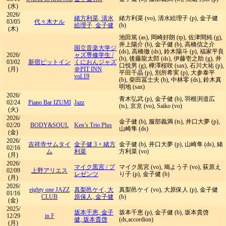
(水)
2026/
緒方利菜, 清水
緒方利菜 (vo), 清水絵理子 (p), 金子健
03/05
代々木ナル
絵理子, 金子健
(b)
(木)
池田篤 (as), 岡崎好朗 (tp), 佐津間純 (g),
井上陽介 (b), 金子健 (b), 高橋信之介
国立音楽大学ジ
(ds), 高橋徹 (ds), 鈴木陽斗 (p), 福家平良
2026/
ャズ専修学生
/
(b), 後藤龍太郎 (ds), 伊藤壱之助 (g), 井
03/02
新宿ピットイン
くにおんジャズ
口悦男 (g), 樺澤桜咲 (sax), 石川大祐 (p),
(月)
＠PIT INN
平田千晶 (p), 別所希実 (p), 大参泰平
vol.19
(b), 柴田冨士夫 (b), 中林零 (ds), 鈴木真
明地 (sax)
2026/
青木弘武 (p), 金子健 (b), 羽根渕道広
02/24
Piano Bar IZUMI
Jazz
(ts), 京京 (vo), Saiko (vo)
(火)
2026/
金子健 (b), 服部義満 (ts), 井口大夢 (p),
02/20
BODY&SOUL
Ken’s Trio Plus
山崎隼 (ds)
(金)
2026/
吉祥寺サムタイ
金子健 3 + 緒方
金子健 (b), 井口大夢 (p), 山崎隼 (ds), 緒
02/16
ム
利菜
方利菜 (vo)
(月)
2026/
マイク黒宮
/
プ
マイク黒宮 (vo), 鳩よう子 (vo), 荻原え
02/09
上野アリエス
レゼンツ
り子 (p), 金子健 (b)
(月)
2026/
eighty one JAZZ
真梨邑ケイ, 大
真梨邑ケイ (vo), 大原保人 (p), 金子健
01/16
CLUB
原保人, 金子健
(b)
(金)
2025/
坂本千恵, 金子
坂本千恵 (p), 金子健 (b), 坂本貴啓
12/29
in F
健, 坂本貴啓
(ds,accordion)
(月)