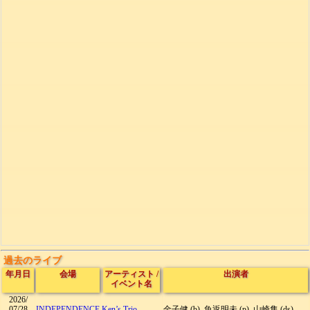
過去のライブ
年月日
会場
アーティスト
/
出演者
イベント名
2026/
07/28
INDEPENDENCE
Ken’s Trio
金子健 (b), 魚返明未 (p), 山崎隼 (ds)