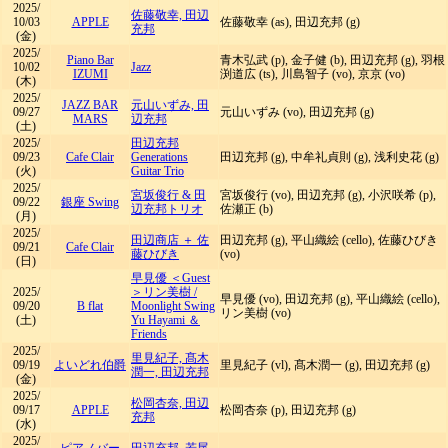
2025/
佐藤敬幸, 田辺
10/03
APPLE
佐藤敬幸 (as), 田辺充邦 (g)
充邦
(金)
2025/
Piano Bar
青木弘武 (p), 金子健 (b), 田辺充邦 (g), 羽根
10/02
Jazz
IZUMI
渕道広 (ts), 川島智子 (vo), 京京 (vo)
(木)
2025/
JAZZ BAR
元山いずみ, 田
09/27
元山いずみ (vo), 田辺充邦 (g)
MARS
辺充邦
(土)
2025/
田辺充邦
09/23
Cafe Clair
Generations
田辺充邦 (g), 中牟礼貞則 (g), 浅利史花 (g)
(火)
Guitar Trio
2025/
宮坂俊行 & 田
宮坂俊行 (vo), 田辺充邦 (g), 小沢咲希 (p),
09/22
銀座 Swing
辺充邦トリオ
佐瀬正 (b)
(月)
2025/
田辺商店 ＋ 佐
田辺充邦 (g), 平山織絵 (cello), 佐藤ひびき
09/21
Cafe Clair
藤ひびき
(vo)
(日)
早見優 ＜Guest
2025/
＞リン美樹
/
早見優 (vo), 田辺充邦 (g), 平山織絵 (cello),
09/20
B flat
Moonlight Swing
リン美樹 (vo)
(土)
Yu Hayami ＆
Friends
2025/
里見紀子, 髙木
09/19
よいどれ伯爵
里見紀子 (vl), 髙木潤一 (g), 田辺充邦 (g)
潤一, 田辺充邦
(金)
2025/
松岡杏奈, 田辺
09/17
APPLE
松岡杏奈 (p), 田辺充邦 (g)
充邦
(水)
2025/