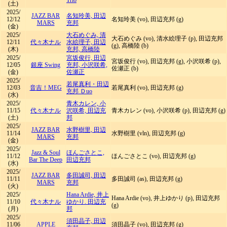
Trio
(土)
2025/
JAZZ BAR
名知玲美, 田辺
12/12
名知玲美 (vo), 田辺充邦 (g)
MARS
充邦
(金)
2025/
大石めぐみ, 清
大石めぐみ (vo), 清水絵理子 (p), 田辺充邦
12/11
代々木ナル
水絵理子, 田辺
(g), 高橋陸 (b)
(木)
充邦, 高橋陸
2025/
宮坂俊行, 田辺
宮坂俊行 (vo), 田辺充邦 (g), 小沢咲希 (p),
12/05
銀座 Swing
充邦, 小沢咲希,
佐瀬正 (b)
(金)
佐瀬正
2025/
若尾真利・田辺
12/03
音吉！MEG
若尾真利 (vo), 田辺充邦 (g)
充邦 Ｄuo
(水)
2025/
青木カレン, 小
11/15
代々木ナル
沢咲希, 田辺充
青木カレン (vo), 小沢咲希 (p), 田辺充邦 (g)
(土)
邦
2025/
JAZZ BAR
水野樹里, 田辺
11/14
水野樹里 (vln), 田辺充邦 (g)
MARS
充邦
(金)
2025/
Jazz & Soul
ほんごさとこ,
11/12
ほんごさとこ (vo), 田辺充邦 (g)
Bar The Deep
田辺充邦
(水)
2025/
JAZZ BAR
多田誠司, 田辺
11/11
多田誠司 (as), 田辺充邦 (g)
MARS
充邦
(火)
2025/
Hana Ardie, 井上
Hana Ardie (vo), 井上ゆかり (p), 田辺充邦
11/10
代々木ナル
ゆかり. 田辺充
(g)
(月)
邦
2025/
須田晶子, 田辺
11/06
APPLE
須田晶子 (vo), 田辺充邦 (g)