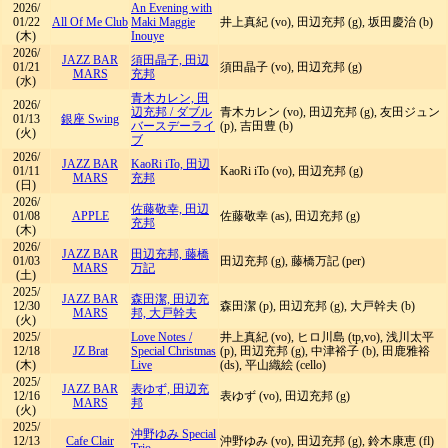
2026/
An Evening with
01/22
All Of Me Club
Maki Maggie
井上真紀 (vo), 田辺充邦 (g), 坂田慶治 (b)
(木)
Inouye
2026/
JAZZ BAR
須田晶子, 田辺
01/21
須田晶子 (vo), 田辺充邦 (g)
MARS
充邦
(水)
青木カレン, 田
2026/
辺充邦
/
ダブル
青木カレン (vo), 田辺充邦 (g), 友田ジュン
01/13
銀座 Swing
バースデーライ
(p), 吉田豊 (b)
(火)
ブ
2026/
JAZZ BAR
KaoRi iTo, 田辺
01/11
KaoRi iTo (vo), 田辺充邦 (g)
MARS
充邦
(日)
2026/
佐藤敬幸, 田辺
01/08
APPLE
佐藤敬幸 (as), 田辺充邦 (g)
充邦
(木)
2026/
JAZZ BAR
田辺充邦, 藤橋
01/03
田辺充邦 (g), 藤橋万記 (per)
MARS
万記
(土)
2025/
JAZZ BAR
森田潔, 田辺充
12/30
森田潔 (p), 田辺充邦 (g), 大戸幹夫 (b)
MARS
邦, 大戸幹夫
(火)
2025/
Love Notes
/
井上真紀 (vo), ヒロ川島 (tp,vo), 浅川太平
12/18
JZ Brat
Special Christmas
(p), 田辺充邦 (g), 中津裕子 (b), 田鹿雅裕
(木)
Live
(ds), 平山織絵 (cello)
2025/
JAZZ BAR
表ゆず, 田辺充
12/16
表ゆず (vo), 田辺充邦 (g)
MARS
邦
(火)
2025/
沖野ゆみ Special
12/13
Cafe Clair
沖野ゆみ (vo), 田辺充邦 (g), 鈴木康恵 (fl)