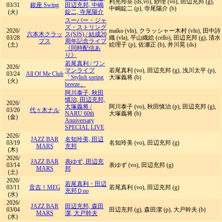
利光玲奈 (ds,vo), 紗理 (vo), 田辺充邦 (g),
03/31
銀座 Swing
田辺充邦, 中嶋
中嶋錠二 (p), 寺尾陽介 (b)
(火)
錠二, 寺尾陽介
スーパー・ジャ
ズ・ストリング
2026/
maiko (vln), クラッシャー木村 (vln), 田中詩
六本木クラッ
ス(SJS)
/
結成20
03/28
織 (vla), 平山織絵 (cello), 田辺充邦 (g), 清水
プス
周年記念ライブ
(土)
絵理子 (p), 佐瀬正 (b), 井川晃 (ds)
《同時配信あ
り》
若尾真利
/
ワン
2026/
マンライブ
若尾真利 (vo), 田辺充邦 (g), 浅川太平 (p),
03/24
All Of Me Club
「Stylish spring
大塚義将 (b)
(火)
breeze」
阿川泰子, 秋田
慎治, 田辺充邦,
2026/
大塚義将
/
阿川泰子 (vo), 秋田慎治 (p), 田辺充邦 (g),
03/20
代々木ナル
NARU 60th
大塚義将 (b)
(金)
Anniversary
SPECIAL LIVE
2026/
JAZZ BAR
名知玲美, 田辺
03/19
名知玲美 (vo), 田辺充邦 (g)
MARS
充邦
(木)
2026/
JAZZ BAR
表ゆず, 田辺充
03/14
表ゆず (vo), 田辺充邦 (g)
MARS
邦
(土)
2026/
若尾真利・田辺
03/11
音吉！MEG
若尾真利 (vo), 田辺充邦 (g)
充邦Ｄuo
(水)
2026/
JAZZ BAR
田辺充邦, 森田
03/04
田辺充邦 (g), 森田潔 (p), 大戸幹夫 (b)
MARS
潔, 大戸幹夫
(水)