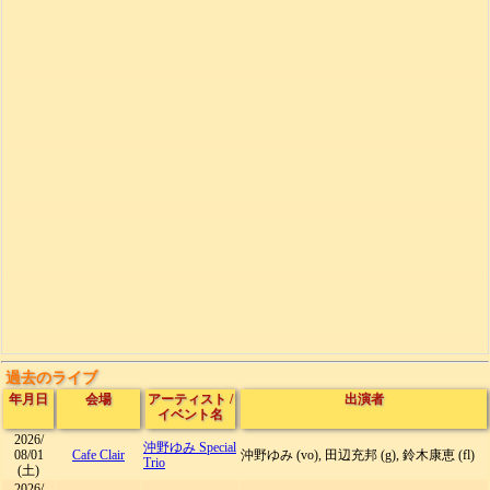
過去のライブ
年月日
会場
アーティスト
/
出演者
イベント名
2026/
沖野ゆみ Special
08/01
Cafe Clair
沖野ゆみ (vo), 田辺充邦 (g), 鈴木康恵 (fl)
Trio
(土)
2026/