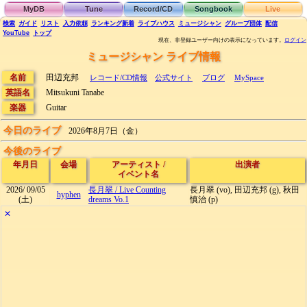
MyDB
Tune
Record/CD
Songbook
Live
検索
ガイド
リスト
入力依頼
ランキング
新着
ライブハウス
ミュージシャン
グループ団体
配信
YouTube
トップ
現在、非登録ユーザー向けの表示になっています。
ログイン
ミュージシャン ライブ情報
名前
田辺充邦
レコード/CD情報
公式サイト
ブログ
MySpace
英語名
Mitsukuni Tanabe
楽器
Guitar
今日のライブ
2026年8月7日（金）
今後のライブ
年月日
会場
アーティスト
/
出演者
イベント名
2026/
09/05
長月翠
/
Live Counting
長月翠 (vo), 田辺充邦 (g), 秋田
hyphen
(土)
dreams Vo.1
慎治 (p)
✕