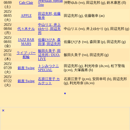
沖野ゆみ Special
08/09
Cafe Clair
沖野ゆみ (vo), 田辺充邦 (g), 鈴木康恵 (fl)
Trio
(土)
2025/
田辺充邦, 佐藤
08/05
APPLE
田辺充邦 (g), 佐藤敬幸 (as)
敬幸
(火)
2025/
中山リエ, 井上
08/04
代々木ナル
ゆかり, 田辺充
中山リエ (vo), 井上ゆかり (p), 田辺充邦 (g)
(月)
邦
2025/
JAZZ BAR
佐藤ひびき, 森
08/01
佐藤ひびき (vo), 森田潔 (p), 田辺充邦 (g)
MARS
田潔, 田辺充邦
(金)
2025/
飯田久美子, 田
ライブ･バー
07/31
辺充邦
/
DUO-
飯田久美子 (vo), 田辺充邦 (g)
舵輪
(木)
LIVE
2025/
トシみつクニ
田辺充邦 (g), 利光玲奈 (ds,vo), 松下聖哉
07/29
銀座 Swing
SPECIAL
(p,vo), 大塚義将 (b)
(火)
2025/
石原江里子 カ
石原江里子 (p,vo), 安田幸司 (b), 田辺充邦
07/22
銀座 Swing
ルテット
(g), 利光玲奈 (ds,vo)
(火)
▾
✕