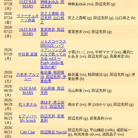
JAZZ BAR
神林あゆみ, 田
07/28
神林あゆみ (vo), 田辺充邦 (g)
MARS
辺充邦
(火)
2026/
宮之上貴昭, 田
ヴァーチュオ
07/24
辺充邦, 山口裕
宮之上貴昭 (g), 田辺充邦 (g), 山口裕之 (b)
ーゾ赤坂
(金)
之
2026/
JAZZ BAR
萱原恵衣, 田辺
07/22
萱原恵衣 (vo), 田辺充邦 (g)
MARS
充邦
(水)
ジャズコーラス
BREEZE
/
ハワ
2026/
イアンソングみ
小菅けいこ (vo), 中村マナブ (vo), 磯貝た
07/20
中目黒 楽屋
んなで歌ってみ
かあき (vo), 田辺充邦 (g), 高尾幸宏 (b)
(月)
る会 vol.6 〜
Pearly shells(真
珠貝の歌)
2026/
板谷薫, 秋田慎
六本木 アルフ
板谷薫 (vo), 秋田慎治 (p), 田辺充邦 (g), 伊
07/18
治, 田辺充邦, 伊
ィー
東佑季 (b)
(土)
東佑季
2026/
JAZZ BAR
元山和泉, 田辺
06/30
元山和泉 (vo), 田辺充邦 (g)
MARS
充邦
(火)
2026/
表ゆず, 井上ゆ
06/29
代々木ナル
表ゆず (vo), 井上ゆかり (p), 田辺充邦 (g)
かり, 田辺充邦
(月)
2026/
ピアノバー
田辺充邦, 若尾
06/23
田辺充邦 (g), 若尾真利 (vo)
My Scotch
真利
(火)
2026/
田辺充邦 (g), 平山織絵 (cello), 成田祐一
06/21
Cafe Clair
田辺商店 Special
(p), 利光玲奈 (ds,vo), 須田晶子 (vo)
(日)