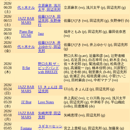
2026/
立原麻衣, 浅川
06/20
代々木ナル
立原麻衣 (vo), 浅川太平 (p), 田辺充邦 (g)
太平, 田辺充邦
(土)
2026/
佐藤ひびき, 田
JAZZ BAR
06/13
辺充邦, 矢野伸
佐藤ひびき (vo), 田辺充邦 (g), 矢野伸行 (b)
MARS
(土)
行
2026/
Piano Bar
福井ともみ (p), 田辺充邦 (g), 藤田佐奈恵
06/10
Jazz
IZUMI
(vo)
(水)
2026/
佐藤ひびき, 井
佐藤ひびき (vo), 井上ゆかり (p), 田辺充邦
06/05
代々木ナル
上ゆかり, 田辺
(g)
(金)
充邦
野口久和 (p,arr), 近藤和彦 (as), 辻野進輔
(as), 右近茂 (ts), 白石幸司 (ts), 鈴木圭 (bs),
2026/
野口久和 ザ・
佐々木史郎 (tp), 菊池成浩 (tp), 松島啓之
05/28
B flat
ビッグバンド
(tp), 高瀬龍一 (tp), 橋本佳明 (tb), 川原聖仁
(木)
with BREEZE
(tb), 辻冬樹 (tb), 朝里勝久 (b-tb), 田辺充邦
(g), 佐瀬正 (b), 稲垣貴庸 (ds), 小菅けいこ
(vo), 田村麻由 (vo), 中村マナブ (vo)
2026/
JAZZ BAR
UI, きょんほ, 田
05/24
UI (cl), きょんほ (p), 田辺充邦 (g)
MARS
辺充邦
(日)
2026/
井上真紀 (vo), ヒロ川島 (tp,vo), 浅川太平
05/20
JZ Brat
Love Notes
(p), 田辺充邦 (g), 中津裕子 (b), 平山織絵
(水)
(cello), 田鹿雅裕 (ds)
2026/
JAZZ BAR
矢崎恵理, 田辺
05/18
矢崎恵理 (vo), 田辺充邦 (g)
MARS
充邦
(月)
2026/
３ギターセッシ
05/05
Fontana
宮之上貴昭 (g), 田辺充邦 (g), 加藤泉 (g)