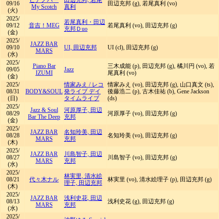
ピアノバー
田辺充邦, 若尾
09/16
田辺充邦 (g), 若尾真利 (vo)
My Scotch
真利
(火)
2025/
若尾真利・田辺
09/12
音吉！MEG
若尾真利 (vo), 田辺充邦 (g)
充邦Ｄuo
(金)
2025/
JAZZ BAR
09/10
UI, 田辺充邦
UI (cl), 田辺充邦 (g)
MARS
(水)
2025/
Piano Bar
三木成能 (p), 田辺充邦 (g), 橘川円 (vo), 若
09/05
Jazz
IZUMI
尾真利 (vo)
(金)
2025/
情家みえ
/
レコ
情家みえ (vo), 田辺充邦 (g), 山口真文 (ts),
08/31
BODY&SOUL
発ライブ デイ
後藤浩二 (p), 古木佳祐 (b), Gene Jackson
(日)
タイムライブ
(ds)
2025/
Jazz & Soul
河原厚子, 田辺
08/29
河原厚子 (vo), 田辺充邦 (g)
Bar The Deep
充邦
(金)
2025/
JAZZ BAR
名知玲美, 田辺
08/28
名知玲美 (vo), 田辺充邦 (g)
MARS
充邦
(木)
2025/
JAZZ BAR
川島智子, 田辺
08/27
川島智子 (vo), 田辺充邦 (g)
MARS
充邦
(水)
2025/
林実里, 清水絵
08/21
代々木ナル
林実里 (vo), 清水絵理子 (p), 田辺充邦 (g)
理子, 田辺充邦
(木)
2025/
JAZZ BAR
浅利史花, 田辺
08/13
浅利史花 (g), 田辺充邦 (g)
MARS
充邦
(水)
2025/