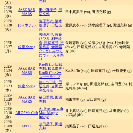
充邦
(木)
2025/
JAZZ BAR
田中真美子, 田
10/29
田中真美子 (vo), 田辺充邦 (g)
MARS
辺充邦
(水)
2025/
萱原恵衣, 清水
10/28
代々木ナル
絵理子, 田辺充
萱原恵衣 (vo), 清水絵理子 (p), 田辺充邦 (g)
(火)
邦
矢崎恵理, 佐藤
ひびき, 利光玲
2025/
奈, 田辺充邦, 吉
矢崎恵理 (vo), 佐藤ひびき (vo), 利光玲奈
10/27
銀座 Swing
岡秀晃, 寺尾陽
(ds,vo), 田辺充邦 (g), 吉岡秀晃 (p), 寺尾陽
(月)
介
/
としみつく
介 (ds)
にヴォーカル祭
り
KaoRi iTo, 田辺
2025/
JAZZ BAR
充邦, 松原慶史
/
10/24
KaoRi iTo (vo,p), 田辺充邦 (g), 松原慶史 (g)
MARS
KaoRi iTo バー
(金)
スデーライブ
2025/
岸ミツアキ, 田
岸ミツアキ (p), 田辺充邦 (g), 吉田豊 (b), 利
10/23
銀座 Swing
辺充邦, 吉田豊,
光玲奈 (ds,vo)
(木)
利光玲奈
2025/
JAZZ BAR
福田重男, 田辺
10/20
福田重男 (p), 田辺充邦 (g)
MARS
充邦
(月)
2025/
An Evening with
井上真紀 (vo), 田辺充邦 (g), 坂田慶治 (b),
10/10
All Of Me Club
Maki Maggie
力武誠 (ds)
(金)
Inouye
2025/
須田晶子, 田辺
10/09
APPLE
須田晶子 (vo), 田辺充邦 (g)
充邦
(木)