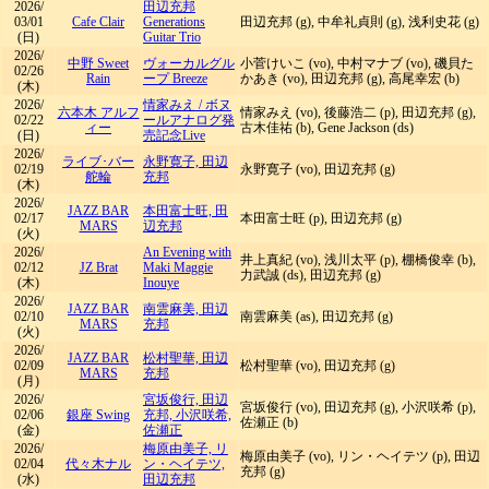
2026/
田辺充邦
03/01
Cafe Clair
Generations
田辺充邦 (g), 中牟礼貞則 (g), 浅利史花 (g)
(日)
Guitar Trio
2026/
中野 Sweet
ヴォーカルグル
小菅けいこ (vo), 中村マナブ (vo), 磯貝た
02/26
Rain
ープ Breeze
かあき (vo), 田辺充邦 (g), 高尾幸宏 (b)
(木)
2026/
情家みえ
/
ボヌ
六本木 アルフ
情家みえ (vo), 後藤浩二 (p), 田辺充邦 (g),
02/22
ールアナログ発
ィー
古木佳祐 (b), Gene Jackson (ds)
(日)
売記念Live
2026/
ライブ･バー
永野寛子, 田辺
02/19
永野寛子 (vo), 田辺充邦 (g)
舵輪
充邦
(木)
2026/
JAZZ BAR
本田富士旺, 田
02/17
本田富士旺 (p), 田辺充邦 (g)
MARS
辺充邦
(火)
2026/
An Evening with
井上真紀 (vo), 浅川太平 (p), 棚橋俊幸 (b),
02/12
JZ Brat
Maki Maggie
力武誠 (ds), 田辺充邦 (g)
(木)
Inouye
2026/
JAZZ BAR
南雲麻美, 田辺
02/10
南雲麻美 (as), 田辺充邦 (g)
MARS
充邦
(火)
2026/
JAZZ BAR
松村聖華, 田辺
02/09
松村聖華 (vo), 田辺充邦 (g)
MARS
充邦
(月)
2026/
宮坂俊行, 田辺
宮坂俊行 (vo), 田辺充邦 (g), 小沢咲希 (p),
02/06
銀座 Swing
充邦, 小沢咲希,
佐瀬正 (b)
(金)
佐瀬正
2026/
梅原由美子, リ
梅原由美子 (vo), リン・ヘイテツ (p), 田辺
02/04
代々木ナル
ン・ヘイテツ,
充邦 (g)
(水)
田辺充邦