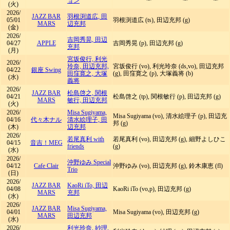
ョン
(火)
2026/
JAZZ BAR
羽根渕道広, 田
05/01
羽根渕道広 (ts), 田辺充邦 (g)
MARS
辺充邦
(金)
2026/
吉岡秀晃, 田辺
04/27
APPLE
吉岡秀晃 (p), 田辺充邦 (g)
充邦
(月)
宮坂俊行, 利光
2026/
玲奈, 田辺充邦,
宮坂俊行 (vo), 利光玲奈 (ds,vo), 田辺充邦
04/22
銀座 Swing
田窪寛之, 大塚
(g), 田窪寛之 (p), 大塚義将 (b)
(水)
義将
2026/
JAZZ BAR
松島啓之, 関根
04/21
松島啓之 (tp), 関根敏行 (p), 田辺充邦 (g)
MARS
敏行, 田辺充邦
(火)
2026/
Misa Sugiyama,
Misa Sugiyama (vo), 清水絵理子 (p), 田辺充
04/16
代々木ナル
清水絵理子, 田
邦 (g)
(木)
辺充邦
2026/
若尾真利 with
若尾真利 (vo), 田辺充邦 (g), 細野よしひこ
04/15
音吉！MEG
friends
(g)
(水)
2026/
沖野ゆみ Special
04/12
Cafe Clair
沖野ゆみ (vo), 田辺充邦 (g), 鈴木康恵 (fl)
Trio
(日)
2026/
JAZZ BAR
KaoRi iTo, 田辺
04/08
KaoRi iTo (vo,p), 田辺充邦 (g)
MARS
充邦
(水)
2026/
JAZZ BAR
Misa Sugiyama,
04/01
Misa Sugiyama (vo), 田辺充邦 (g)
MARS
田辺充邦
(水)
2026/
利光玲奈, 紗理,