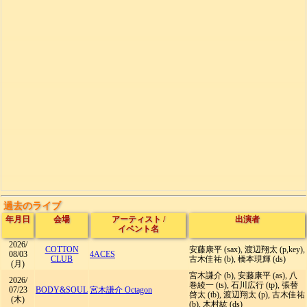
過去のライブ
年月日
会場
アーティスト
/
出演者
イベント名
2026/
COTTON
安藤康平 (sax), 渡辺翔太 (p,key),
08/03
4ACES
CLUB
古木佳祐 (b), 橋本現輝 (ds)
(月)
宮木謙介 (b), 安藤康平 (as), 八
2026/
巻綾一 (ts), 石川広行 (tp), 張替
07/23
BODY&SOUL
宮木謙介 Octagon
啓太 (tb), 渡辺翔太 (p), 古木佳祐
(木)
(b), 木村紘 (ds)