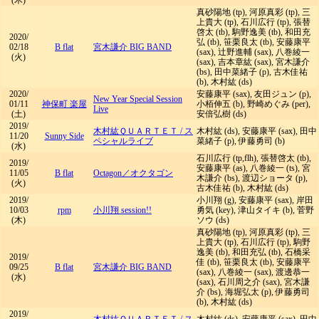
(木)
真砂陽地 (tp), 河原真彩 (tp), 三
上貴大 (tp), 石川広行 (tp), 張替
啓太 (tb), 駒野逸美 (tb), 和田充
2020/
弘 (tb), 笹栗良太 (tb), 安藤康平
02/18
B flat
宮木謙介 BIG BAND
(sax), 辻野進輔 (sax), 八巻綾一
(火)
(sax), 吉本章紘 (sax), 宮木謙介
(bs), 田中菜緒子 (p), 古木佳祐
(b), 木村紘 (ds)
2020/
安藤康平 (sax), 友田ジュン (p),
New Year Special Session
01/11
神保町 楽屋
小栢伸五 (b), 野崎めぐみ (per),
Live
(土)
安倍弘樹 (ds)
2019/
木村紘ＱＵＡＲＴＥＴ
/
ス
木村紘 (ds), 安藤康平 (sax), 田中
11/20
Sunny Side
ペシャルライブ
菜緒子 (p), 伊藤勇司 (b)
(水)
石川広行 (tp,flh), 張替啓太 (tb),
2019/
安藤康平 (as), 八巻綾一 (ts), 宮
11/05
B flat
Octagon／オクタゴン
木謙介 (bs), 渡辺ショータ (p),
(火)
古木佳祐 (b), 木村紘 (ds)
2019/
小川翔 (g), 安藤康平 (sax), 岸田
10/03
rpm
小川翔 session!!
勇気 (key), 津山タイキ (b), 菅野
(木)
ソウ (ds)
真砂陽地 (tp), 河原真彩 (tp), 三
上貴大 (tp), 石川広行 (tp), 駒野
逸美 (tb), 和田充弘 (tb), 石橋采
2019/
佳 (tb), 笹栗良太 (tb), 安藤康平
09/25
B flat
宮木謙介 BIG BAND
(sax), 八巻綾一 (sax), 渡邊恭一
(水)
(sax), 石川周之介 (sax), 宮木謙
介 (bs), 海堀弘太 (p), 伊藤勇司
(b), 木村紘 (ds)
2019/