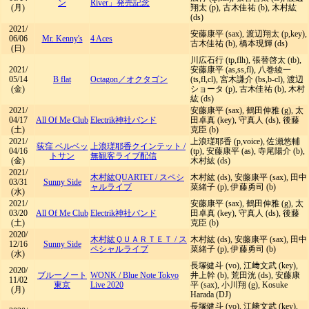
ン
River」発売記念
(月)
翔太 (p), 古木佳祐 (b), 木村紘
(ds)
2021/
安藤康平 (sax), 渡辺翔太 (p,key),
06/06
Mr. Kenny's
4 Aces
古木佳祐 (b), 橋本現輝 (ds)
(日)
川広石行 (tp,flh), 張替啓太 (tb),
2021/
安藤康平 (as,ss,fl), 八巻綾一
05/14
B flat
Octagon／オクタゴン
(ts,fl,cl), 宮木謙介 (bs,b-cl), 渡辺
(金)
ショータ (p), 古木佳祐 (b), 木村
紘 (ds)
2021/
安藤康平 (sax), 鶴田伸雅 (g), 太
04/17
All Of Me Club
Electrik神社バンド
田卓真 (key), 守真人 (ds), 後藤
(土)
克臣 (b)
2021/
上浪瑳耶香 (p,voice), 佐瀬悠輔
荻窪 ベルベッ
上浪瑳耶香クインテット
/
04/16
(tp), 安藤康平 (as), 寺尾陽介 (b),
トサン
無観客ライブ配信
(金)
木村紘 (ds)
2021/
木村紘QUARTET
/
スペシ
木村紘 (ds), 安藤康平 (sax), 田中
03/31
Sunny Side
ャルライブ
菜緒子 (p), 伊藤勇司 (b)
(水)
2021/
安藤康平 (sax), 鶴田伸雅 (g), 太
03/20
All Of Me Club
Electrik神社バンド
田卓真 (key), 守真人 (ds), 後藤
(土)
克臣 (b)
2020/
木村紘ＱＵＡＲＴＥＴ
/
ス
木村紘 (ds), 安藤康平 (sax), 田中
12/16
Sunny Side
ペシャルライブ
菜緒子 (p), 伊藤勇司 (b)
(水)
長塚健斗 (vo), 江﨑文武 (key),
2020/
ブルーノート
WONK
/
Blue Note Tokyo
井上幹 (b), 荒田洸 (ds), 安藤康
11/02
東京
Live 2020
平 (sax), 小川翔 (g), Kosuke
(月)
Harada (DJ)
長塚健斗 (vo), 江﨑文武 (key),