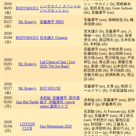
2026/
シン・サカイノ (b), 曽根麻央
シンサカイノ スペシャル
06/05
BODY&SOUL
(p), 黒田卓也 (tp), Gene Jackson
ジャズセッション
(金)
(ds), 安藤康平 (sax)
2026/
安藤康平 (sax), 坂崎拓也 (b), 橋
05/27
Mr. Kenny's
安藤康平 TRIO
本現輝 (ds)
(水)
宮木謙介 (b), 安藤康平 (as), 八
2026/
巻綾一 (ts), 石川広行 (tp), 張替
03/04
BODY&SOUL
宮木謙介 Octagon
啓太 (tb), 渡辺翔太 (p), 古木佳祐
(水)
(b), 木村紘 (ds)
安藤康平 (sax), 中村友美 (sax),
佐藤祐紀 (sax), 金山知樹 (sax),
長大地 (sax), 荒川裕哉 (tp), 戸谷
2026/
Lad Union of Jazz
/
Live
和弘 (tp), 青山茜 (tp), 齋藤文哉
03/01
Mr. Kenny's
2026 “We Are Back”
(tp), 泉雄一朗 (tp), 山本浩司 (tb),
(日)
町田憲太郎 (tb), 早川拓郎 (tb),
安藤大樹 (p), 財満和典 (b), 荒山
諒 (ds)
2026/
安藤康平 (as), 丈青 (p), 秋田ゴ
02/27
Mr. Kenny's
HOT HOUSE
ールドマン (b), 小名坂誠哉 (ds)
(金)
2026/
木村紘, 安藤康平, 田中菜
木村紘 (ds), 安藤康平 (sax), 田中
02/02
Jazz Bar Nardis
緒子, 伊藤勇司
/
movie
菜緒子 (p), 伊藤勇司 (b)
(月)
option 適用ライブ
石若駿 (ds), Ai Furusato (p), 石井
彰 (p), 安藤康平 (sax), 津上研太
(sax), 中村恵介 (tp), 菊地立起
2026/
COTTON
(tp), 村田陽一 (tb), 江藤良人
01/04
Jazz Momentum 2026
CLUB
(ds), 金澤英明 (b), 粟谷巧 (b), ス
(日)
ガダイロー (p), 中村海斗 (ds),