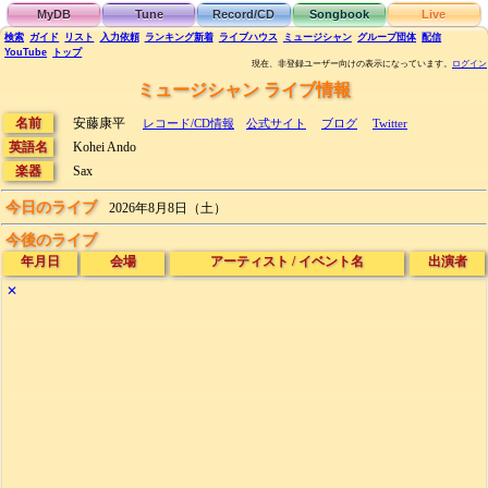
MyDB
Tune
Record/CD
Songbook
Live
検索
ガイド
リスト
入力依頼
ランキング
新着
ライブハウス
ミュージシャン
グループ団体
配信
YouTube
トップ
現在、非登録ユーザー向けの表示になっています。
ログイン
ミュージシャン ライブ情報
名前
安藤康平
レコード/CD情報
公式サイト
ブログ
Twitter
英語名
Kohei Ando
楽器
Sax
今日のライブ
2026年8月8日（土）
今後のライブ
年月日
会場
アーティスト
/
イベント名
出演者
✕