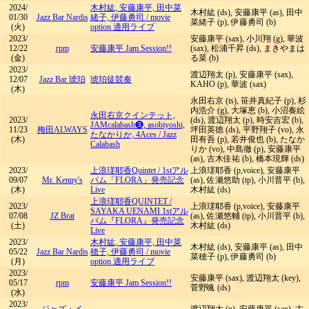
2024/
木村紘, 安藤康平, 田中菜
木村紘 (ds), 安藤康平 (as), 田中
01/30
Jazz Bar Nardis
緒子, 伊藤勇司
/
movie
菜緒子 (p), 伊藤勇司 (b)
(火)
option 適用ライブ
2023/
安藤康平 (sax), 小川翔 (g), 華波
12/22
rpm
安藤康平 Jam Session!!
(sax), 松浦千昇 (ds), まきやまは
(金)
る菜 (b)
2023/
渡辺翔太 (p), 安藤康平 (sax),
12/07
Jazz Bar 琥珀
琥珀徒競奏
KAHO (p), 華波 (sax)
(木)
永田右京 (ts), 笹井真紀子 (p), 杉
内浩介 (g), 大塚恵 (b), 小沼奏絵
永田右京クインテット,
2023/
(ds), 渡辺翔太 (p), 時安吉宏 (b),
JAMcalabash❸, asobiyoshi,
11/23
梅田ALWAYS
坪田英徳 (ds), 平野翔子 (vo), 永
たなかりか, 4Aces
/
Jazz
(木)
田有吾 (p), 若井俊也 (b), たなか
Calabash
りか (vo), 中島徹 (p), 安藤康平
(as), 古木佳祐 (b), 橋本現輝 (ds)
2023/
上浪瑳耶香Quintet
/
1stアル
上浪瑳耶香 (p,voice), 安藤康平
09/07
Mr. Kenny's
バム「FLORA」発売記念
(as), 佐瀬悠助 (tp), 小川晋平 (b),
(木)
Live
木村紘 (ds)
上浪瑳耶香QUINTET
/
2023/
上浪瑳耶香 (p,voice), 安藤康平
SAYAKA UENAMI 1stアル
07/08
JZ Brat
(as), 佐瀬悠輔 (tp), 小川晋平 (b),
バム『FLORA』発売記念
(土)
木村紘 (ds)
Live
2023/
木村紘, 安藤康平, 田中菜
木村紘 (ds), 安藤康平 (as), 田中
05/22
Jazz Bar Nardis
穂子, 伊藤勇司
/
movie
菜穂子 (p), 伊藤勇司 (b)
(月)
option 適用ライブ
2023/
安藤康平 (sax), 渡辺翔太 (key),
05/17
rpm
安藤康平 Jam Session!!
菅野颯 (ds)
(水)
2023/