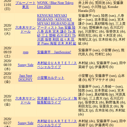
2020/
ブルーノート
WONK
/
Blue Note Tokyo
井上幹 (b), 荒田洸 (ds), 安藤康
11/01
東京
Live 2020
平 (sax), 小川翔 (g), Kosuke
(日)
Harada (DJ)
KENSUKE MIYAKI
安藤康平 (sax), 陸悠 (sax), 八巻
BIGBAND
/
KENSUKE
綾一 (sax), 吉本章紘 (sax), 宮木
MIYAKI BIGBAND 出演
謙介 (sax), 真砂陽地 (tp), 三上貴
2020/
六本木サテン
アーティスト Sax 安藤 陸
大 (tp), 曽根麻央 (tp), 石川広行
10/27
ドール
八巻 吉本 宮木 謙介 Tp 真
(tp), 川原聖仁 (tb), 張替啓太 (tb),
(火)
砂 三上 曽根 石川 広行 Tb
和田充弘 (tb), 佐々木匡史 (tb),
川原 張替 和田 佐々木 匡
海堀弘太 (p), 古木佳祐 (b), 木村
史 Piano 海堀 古木 木村 紘
紘 (ds)
2020/
安藤康平 (sax), 小室響 (key), 熊
09/19
rpm
安藤康平 JamSession!
代崇人 (b), 竹村仁 (ds)
(土)
2020/
木村紘ＱＵＡＲＴＥＴ
/
ス
木村紘 (ds), 安藤康平 (sax), 田中
08/19
Sunny Side
ペシャルライブ
菜緒子 (p), 伊藤勇司 (b)
(水)
2020/
Jazz Spot
小室響 (p), 安藤康平 (sax), 山本
07/31
小室響カルテット
DOLPHY
連 (b), 松下マサナオ (ds)
(金)
安藤康平 (sax), 八巻綾一 (sax),
陸悠 (sax), 吉本章紘 (sax), 宮木
謙介 (sax), 真砂陽地 (tp), 河原真
2020/
六本木サテン
宮木健介ビッグバンド
/
無
彩 (tp), 三上貴大 (tp), 石川広行
07/03
ドール
観客配信ライブ
(tp), 張替啓太 (tb), 駒野逸美 (tb),
(金)
和田充弘 (tb), 笹栗良太 (tb), 海
堀弘太 (p), 古木佳祐 (b), 木村紘
(ds)
2020/
木村紘ＱＵＡＲＴＥＴ
/
ス
木村紘 (ds), 安藤康平 (sax), 田中
02/27
Sunny Side
ペシャルライブ
菜緒子 (p), 伊藤勇司 (b)