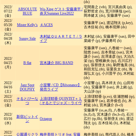
(ds)
2022/
宅間善之 (vib), 宮川真由美 (p),
ABSOLUTE
Wu-Xing ゲスト:安藤康平
/
07/22
荻野哲史 (b), 荒川B琢哉 (per),
BLUE
炎天Summer Live2022
(金)
岡本健太 (ds), 安藤康平 (sax)
2022/
安藤康平 (as), 渡辺翔太 (p,key),
05/20
Mister Kelly’s
４ACES
古木佳祐 (b), 橋本現輝 (ds)
(金)
2022/
木村紘ＱＵＡＲＴＥＴ
/
ラ
木村紘 (ds), 安藤康平 (sax), 田中
04/28
Sunny Side
イブ
菜緒子 (p), 伊藤勇司 (b)
(木)
安藤康平 (sax), 八巻綾一 (sax),
陸悠 (sax), 吉本章紘 (sax), 宮木
謙介 (sax), 吉澤達彦 (tp), 大泊久
2022/
栄 (tp), 曽根麻央 (tp), 石川広行
04/25
B flat
宮木謙介 BIG BAND
(tp), 張替啓太 (tb), 駒野逸美 (tb),
(月)
和田充弘 (tb), 笹栗良太 (tb), 海
堀弘太 (p), 小川晋平 (b), 木村紘
(ds)
2022/
小室響 (p), 高木祥太 (b), 山田玲
Jazz Spot
小室響
/
CD【Résonance】
04/16
(ds), 安藤康平 (sax), 井上銘 (g),
DOLPHY
発売ライブ
(土)
大山渉 (tp)
2022/
上浪瑳耶香 (p,vo), 佐瀬悠輔 (tp),
そるとぴーな
上浪瑳耶香 QUINTET＋１
03/25
安藤康平 (as), 若井俊也 (b), 木
つ
/
そるとでジャズ・ライヴ
(金)
村紘 (ds), 宮木謙介 (b-cl)
安藤康平 (ss,as,fl), 八巻綾一
2022/
(ts,fl,cl), 宮木謙介 (bs,b-cl), 石川
新宿ピットイ
03/16
Octagon
広行 (tp,flh), 張替啓太 (tb), 渡辺
ン
(水)
翔太 (p), 古木佳祐 (b), 木村紘
(ds)
2022/
公園通りクラ
梅井美咲トリオ feat. 安藤
梅井美咲 (p), 熊代崇人 (b), 橋本