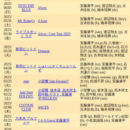
2025/
INTO THE
安藤康平 (as), 渡辺翔太 (p), 古
06/01
4Aces
BLUE
木佳佑 (b), 橋本現輝 (ds)
(日)
2025/
安藤康平 (sax), 渡辺翔太 (key),
05/31
Mr. Kenny's
4 Aces
古木佳祐 (b), 橋本現輝 (ds)
(土)
2025/
ライブスポッ
安藤康平 (sax), 渡辺翔太 (p), 古
05/30
4Aces
/
Live Tour 2025
ト ラグ
木佳祐 (b), 橋本現輝 (ds)
(金)
安藤康平 (ss,as,fl), 八巻綾一
2025/
(ts,fl,cl), 宮木謙介 (bs,b-cl), 石川
新宿ピットイ
05/20
Octagon
広行 (tp,flh), 張替啓太 (tb), 渡辺
ン
(火)
翔太 (p), 古木佳祐 (b), 木村紘
(ds)
2025/
近藤和彦 (ss), 安藤康平 (as), 石
新宿ピットイ
ふぁいぶさくそふぉーん
04/28
井ひなた (ts), 福島哲平 (bs), 宮
ン
ず
(月)
木謙介 (bass sax)
2025/
小室響 (key), nozomi. (g), 高木祥
03/25
rpm
小室響 Jam Session!!
太 (b), 松浦千昇 (ds), 安藤康平
(火)
(sax)
2025/
小室響, 坂本遥, 高木祥太,
小室響 (p), 坂本遥 (g), 高木祥太
Jazz Spot
02/22
田中航 ゲスト..安藤康
(b), 田中航 (ds), 安藤康
DOLPHY
(土)
平/MELRAW
平/MELRAW (sax)
2025/
COTTON
安藤康平 (sax), 渡辺翔太 (p,key),
02/06
4ACES
CLUB
古木佳祐 (b), 橋本現輝 (ds)
(木)
2025/
丈青 (p), 秋田ゴールドマン紀彰
六本木 アルフ
01/23
J.A.S Guest:安藤康平
(b), 小名坂誠哉 (ds), 安藤康平
ィー
(木)
(sax)
2024/