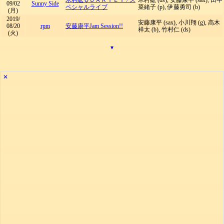
木村紘ＱＵＡＲＴＥＴ
/
ス
木村紘 (ds), 安藤康平 (sax), 田中
09/02
Sunny Side
ペシャルライブ
菜緒子 (p), 伊藤勇司 (b)
(月)
2019/
安藤康平 (sax), 小川翔 (g), 高木
08/20
rpm
安藤康平Jam Session!!
祥太 (b), 竹村仁 (ds)
(火)
▾
✕