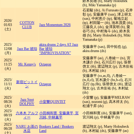
鈴木良雄 (b), Marty Holoubek
(b), Miki Yamanaka (p)
石若駿 (ds), Ai Furusato (p), 石井
彰 (p), 安藤康平 (sax), 津上研太
(sax), 中村恵介 (tp), 菊地立起
2026/
COTTON
(tp), 村田陽一 (tb), 池本茂貴 (tb),
01/03
Jazz Momentum 2026
CLUB
江藤良人 (ds), 金澤英明 (b), 粟
(土)
谷巧 (b), 中村海斗 (ds), 鈴木良
雄 (b), Marty Holoubek (b), Miki
Yamanaka (p)
2025/
akira.drums 2 days AT Jazz
安藤康平 (sax), 田中拓也 (g),
12/08
Jazz Bar 琥珀
Bar 琥珀
akira.drums (ds)
(月)
“IMPROVISATION”
安藤康平 (as), 八巻綾一 (ts), 宮
2025/
木謙介 (bs), 石川広行 (tp), 張替
11/25
Mr. Kenny's
Octagon
啓太 (tb), 渡辺翔太 (p), 古木佳祐
(火)
(b), 木村紘 (ds)
安藤康平 (ss,as,fl), 八巻綾一
2025/
(ts,fl,cl), 宮木謙介 (bs,b-cl), 石川
新宿ピットイ
11/11
Octagon
広行 (tp,flh), 張替啓太 (tb), 渡辺
ン
(火)
翔太 (p), 古木佳祐 (b), 木村紘
(ds)
2025/
小室響 (p), 安藤康平MELRAW
Jazz Spot
08/26
小室響QUINTET
(sax), nozomi (g), 高木祥太 (b),
DOLPHY
(火)
松浦千昇 (ds)
2025/
六本木 アルフ
小田桐和寛, 安藤康平, 宮
小田桐和寛 (ds), 安藤康平 (sax),
08/19
ィー
川純, 中林薫平
宮川純 (p), 中林薫平 (b)
(火)
2025/
NARU お茶の
Bonkers Land
/
Bonkers
渡辺翔太 (p), Marty Holoubeck
06/28
水店
Land
(b), 木村紘 (ds), 安藤康平 (as)
(土)