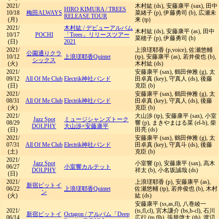
2021/
木村紘 (ds), 安藤康平 (sax), 田中
HIRO KIMURA
/
TREES
10/18
梅田ALWAYS
菜緒子 (p), 伊藤勇司 (b), 広瀬未
RELEASE TOUR
(月)
来 (tp)
2021/
木村紘
/
デビューアルバム
木村紘 (ds), 安藤康平 (as), 田中
10/17
POCHI
「Trees」リリースツアー
菜穂子 (p), 伊藤勇司 (b)
(日)
2021
2021/
上浪瑳耶香 (p,voice), 佐瀬悠輔
公園通りクラ
10/12
上浪瑳耶香Quintet
(tp), 安藤康平 (as), 若井俊也 (b),
シックス
(火)
木村紘 (ds)
2021/
安藤康平 (sax), 鶴田伸雅 (g), 太
09/12
All Of Me Club
Electrik神社バンド
田卓真 (key), 守真人 (ds), 後藤
(日)
克臣 (b)
2021/
安藤康平 (sax), 鶴田伸雅 (g), 太
08/31
All Of Me Club
Electrik神社バンド
田卓真 (key), 守真人 (ds), 後藤
(火)
克臣 (b)
2021/
大山渉 (tp), 安藤康平 (sax), 小室
Jazz Spot
ミュージシャンズトーク
08/29
響 (p), まきやまはる菜 (el-b), 柴
DOLPHY
大山渉×安藤康平
(日)
田亮 (ds)
2021/
安藤康平 (sax), 鶴田伸雅 (g), 太
07/31
All Of Me Club
Electrik神社バンド
田卓真 (key), 守真斗 (ds), 後藤
(土)
克臣 (b)
2021/
Jazz Spot
小室響 (p), 安藤康平 (sax), 高木
06/27
小室響カルテット
DOLPHY
祥太 (b), 小名坂誠哉 (ds)
(日)
2021/
上浪瑳耶香 (p), 安藤康平 (as),
新宿ピットイ
06/22
上浪瑳耶香Quintet
佐瀬悠輔 (tp), 若井俊也 (b), 木村
ン
(火)
紘 (ds)
安藤康平 (ss,as,fl), 八巻綾一
2021/
(ts,fl,cl), 宮木謙介 (bs,b-cl), 石川
新宿ピットイ
Octagon
/
アルバム「Deep
06/14
広行 (tp,flh), 張替啓太 (tb), 渡辺