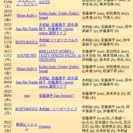
ジャズ・イ
渡辺翔太 (p), 安藤康平 (sax), 古
05/06
4ACES
ン・ラブリー
木佳祐 (b), 橋本現輝 (ds)
(土)
2023/
Kohei Ando
/
Friday Night’s
安藤康平 (sax), 岸田勇気 (key),
04/07
Mister Kelly’s
Squad
山本連 (el-b), 守真人 (ds)
(金)
2022/
木村紘, 安藤康平, 田中菜
木村紘 (ds), 安藤康平 (sax), 田中
12/20
Jazz Bar Nardis
緒子, 伊藤勇司
/
movie
菜緒子 (p), 伊藤勇司 (b)
(火)
option 適用ライブ
2022/
木村紘リーダークァルテ
木村紘 (ds), 安藤康平 (as), 田中
12/16
BODY&SOUL
ット
菜緒子 (p), 伊藤勇司 (b)
(金)
2022/
BRILLIANT WORKS ×
安藤康平 (sax), 渡辺翔太 (key),
12/12
SOUND M'S
JAZZY SPACES 4ACES
/
in
古木圭佑 (b), 橋本現輝 (ds), 池
(月)
OKINAWA
田明帆 (p), 坂本匠 (b), 和丸 (ds)
2022/
Kohei Ando
/
Friday Night’s
安藤康平 (sax), 岸田勇気 (key),
10/07
Mister Kelly’s
Squad
山本連 (el-b), 松浦千昇 (ds)
(金)
2022/
木村紘, 安藤康平, 田中菜
木村紘 (ds), 安藤康平 (sax), 田中
09/06
Jazz Bar Nardis
緒子, 伊藤勇司
/
movie
菜緒子 (p), 伊藤勇司 (b)
(火)
option 適用ライブ
2022/
安藤康平 (sax), 高木祥太 (b), 田
09/01
rpm
安藤康平 Jam Session!!
中航 (ds)
(木)
2022/
木村紘 (ds), 安藤康平 (as,fl), 田
08/15
BODY&SOUL
木村紘
/
リーダーライブ
中菜緒子 (p), 伊藤勇司 (ds)
(月)
安藤康平 (ss,as,fl), 八巻綾一
2022/
(ts,fl,cl), 宮木謙介 (bs,b-cl), 石川
新宿ピットイ
07/27
Octagon
広行 (tp,flh), 張替啓太 (tb), 渡辺
ン
(水)
翔太 (p), 古木佳祐 (b), 木村紘