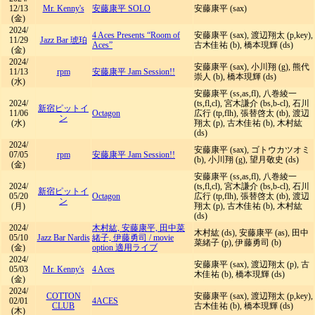
12/13
Mr. Kenny's
安藤康平 SOLO
安藤康平 (sax)
(金)
2024/
4 Aces Presents “Room of
安藤康平 (sax), 渡辺翔太 (p,key),
11/29
Jazz Bar 琥珀
Aces”
古木佳祐 (b), 橋本現輝 (ds)
(金)
2024/
安藤康平 (sax), 小川翔 (g), 熊代
11/13
rpm
安藤康平 Jam Session!!
崇人 (b), 橋本現輝 (ds)
(水)
安藤康平 (ss,as,fl), 八巻綾一
2024/
(ts,fl,cl), 宮木謙介 (bs,b-cl), 石川
新宿ピットイ
11/06
Octagon
広行 (tp,flh), 張替啓太 (tb), 渡辺
ン
(水)
翔太 (p), 古木佳祐 (b), 木村紘
(ds)
2024/
安藤康平 (sax), ゴトウカツオミ
07/05
rpm
安藤康平 Jam Session!!
(b), 小川翔 (g), 望月敬史 (ds)
(金)
安藤康平 (ss,as,fl), 八巻綾一
2024/
(ts,fl,cl), 宮木謙介 (bs,b-cl), 石川
新宿ピットイ
05/20
Octagon
広行 (tp,flh), 張替啓太 (tb), 渡辺
ン
(月)
翔太 (p), 古木佳祐 (b), 木村紘
(ds)
2024/
木村紘, 安藤康平, 田中菜
木村紘 (ds), 安藤康平 (as), 田中
05/10
Jazz Bar Nardis
緒子, 伊藤勇司
/
movie
菜緒子 (p), 伊藤勇司 (b)
(金)
option 適用ライブ
2024/
安藤康平 (sax), 渡辺翔太 (p), 古
05/03
Mr. Kenny's
4 Aces
木佳祐 (b), 橋本現輝 (ds)
(金)
2024/
COTTON
安藤康平 (sax), 渡辺翔太 (p,key),
02/01
4ACES
CLUB
古木佳祐 (b), 橋本現輝 (ds)
(木)