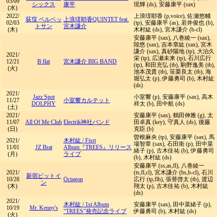
03/09
シックス
康平
現輝 (ds), 安藤康平 (sax)
(水)
2022/
上浪瑳耶香 (p,voice), 佐瀬悠輔
荻窪 ベルベッ
上浪瑳耶香QUINTET feat.
02/03
(tp), 安藤康平 (as), 若井俊也 (b),
トサン
宮木謙介
(木)
木村紘 (ds), 宮木謙介 (b-cl)
安藤康平 (sax), 八巻綾一 (sax),
陸悠 (sax), 吉本章紘 (sax), 宮木
謙介 (sax), 真砂陽地 (tp), 大泊久
2021/
栄 (tp), 広瀬未来 (tp), 石川広行
12/21
B flat
宮木謙介 BIG BAND
(tp), 和田充弘 (tb), 駒野逸美 (tb),
(火)
池本茂貴 (tb), 笹栗良太 (tb), 海
堀弘太 (p), 伊藤勇司 (b), 木村紘
(ds)
2021/
Jazz Spot
小室響 (p), 安藤康平 (sax), 高木
11/27
小室響カルテット
DOLPHY
祥太 (b), 田中航 (ds)
(土)
2021/
安藤康平 (sax), 鶴田伸雅 (g), 太
11/07
All Of Me Club
Electrik神社バンド
田卓真 (key), 守真人 (ds), 後藤
(日)
克臣 (b)
曽根麻央 (tp), 安藤康平 (sax), 馬
2021/
木村紘
/
Fisrt
場智章 (sax), 石田衛 (p), 田中菜
11/01
JZ Brat
Album『TREES』リリース
緒子 (p), 古木佳祐 (b), 伊藤勇司
(月)
ライブ
(b), 木村紘 (ds)
安藤康平 (ss,as,fl), 八巻綾一
2021/
(ts,fl,cl), 宮木謙介 (bs,b-cl), 石川
新宿ピットイ
10/28
Octagon
広行 (tp,flh), 張替啓太 (tb), 渡辺
ン
(木)
翔太 (p), 古木佳祐 (b), 木村紘
(ds)
2021/
木村紘
/
1st Album
安藤康平 (sax), 田中菜緒子 (p),
10/19
Mr. Kenny's
“TREES”発売記念ライブ
伊藤勇司 (b), 木村紘 (ds)
(火)