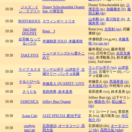
Donny Schwekendiek (p),
小
ジャズ・イ
Donny Schwekendiek Quartet
19:30
濱安浩 (ts)
,
加藤雅史 (b)
,
服
ン・ラブリー
feat. 小濱安浩
部正嗣 (ds)
山本剛 (p)
,
香川裕史 (b)
,
大
19:30
BODY&SOUL
スウィンギー トリオ
隅寿男 (ds)
Jazz Spot
Remi (vo),
太田剣 (as)
, 武藤
19:30
Remi 3
DOLPHY
勇樹 (p)
合羽橋 なって
伴瀬朝彦 (vo,g,etc),
本藤美
19:30
伴瀬朝彦 SOLO, 本藤美咲
るハウス
咲 (vo,sax,etc)
藤井美紀 (vo), 藤井美鼓
ニューオリンズから愛をこ
(vo), 庄司幸江(p),
永田充康
19:30
TAKE FIVE
めて
(ds)
, 米澤毅風 (b), 鈴木健治
(sax), And more
ランデル洋子 (vo)
,
山岸笙
ライブ カスタ
ランデル洋子, 山岸笙子, 古
19:30
子 (p)
, 古城サリー (b), パン
ー
城サリー, パンチョ佐藤
チョ佐藤 (ds)
そるとぴーな
布施音人 (p),
馬場孝喜 (g)
,
19:30
布施音人 QUARTET / LIVE
つ
古木佳祐 (b)
, 中村海斗 (ds)
19:30
さうりる
長田悠希, 鈴木直美
長田悠希 (vo), 鈴木直美 (p)
Jeffrey Burr (g), 山下ヤスシ
19:30
JAMUSICA
Jeffrey Burr Quartet
(p),
柳真也 (b)
,
舘山健二
(ds)
マミコバード (vo), 萱原恵
19:30
Asian Cafe
JAZZ SPECIAL 配信予定
衣 (vo), 湯川珠美 (p),
仲石
裕介 (b)
cooljojo
石原雄治, オータコージ, 高
石原雄治 (ds),
オータコー
19:30
jazz+art
岡大祐
ジ (ds)
,
高岡大祐 (tuba)