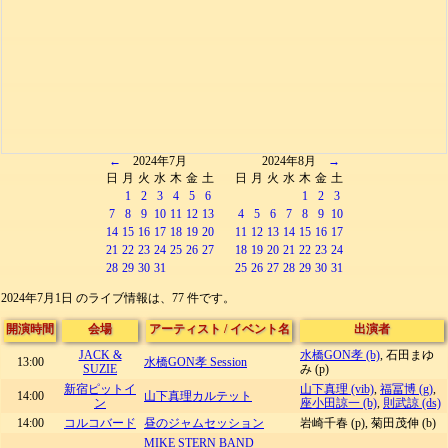
←
2024年7月
2024年8月
→
日
月
火
水
木
金
土
日
月
火
水
木
金
土
1
2
3
4
5
6
1
2
3
7
8
9
10
11
12
13
4
5
6
7
8
9
10
14
15
16
17
18
19
20
11
12
13
14
15
16
17
21
22
23
24
25
26
27
18
19
20
21
22
23
24
28
29
30
31
25
26
27
28
29
30
31
2024年7月1日 のライブ情報は、77 件です。
開演時間
会場
アーティスト
/
イベント名
出演者
JACK &
水橋GON孝 (b)
, 石田まゆ
13:00
水橋GON孝 Session
SUZIE
み (p)
新宿ピットイ
山下真理 (vib)
,
福冨博 (g)
,
14:00
山下真理カルテット
ン
座小田諒一 (b)
,
則武諒 (ds)
14:00
コルコバード
昼のジャムセッション
岩崎千春 (p), 菊田茂伸 (b)
MIKE STERN BAND