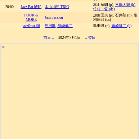
本山禎朗 (p),
三嶋大輝 (b)
,
20:00
Jazz Bar 琥珀
本山禎朗 TRIO
竹村一哲 (ds)
FOUR &
加藤国夫 (p), 石井朗 (b), 籠
Jam Session
MORE
利達郎 (ds)
jazz&bar 96
島田颯, 須崎健二
島田颯 (p),
須崎健二 (b)
前日←
2024年7月1日
→翌日
✕