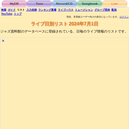
MyDB
Tune
Record/CD
Songbook
Live
検索
ガイド
リスト
入力依頼
ランキング
新着
ライブハウス
ミュージシャン
グループ団体
配信
YouTube
トップ
現在、非登録ユーザー向けの表示になっています。
ログイン
ライブ日別リスト 2024年7月1日
ジャズ資料館のデータベースに登録されている、日毎のライブ情報のリストです。
✕