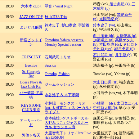
琴音 (vo),
須古典明 (g)
,
三
19:30
六本木 club t
琴音 / Vocal Night
木成能 (p)
秋山英紀 (vo),
加納新吾
19:30
JAZZ ON TOP
秋山英紀 Trio
(p)
,
光岡尚紀 (b)
鈴木史子, 杉山泰史, 宇治雅
鈴木史子 (vo)
, 杉山泰史
19:30
よいどれ伯爵
久
(g), 宇治雅久 (b)
向井滋春 (tb)
,
大徳俊幸 (p)
,
新宿ピットイ
Tomohiro Yahiro presents.
加藤崇之 (g)
,
高橋ゲタ夫
19:30
ン
Monday Special Session
(b)
,
本田珠也 (ds)
,
ヤヒロト
モヒロ (per)
,
城戸夕果 (fl)
石川武司 (p)
,
井手厚 (b)
, 高
19:30
CRESCENT
石川武司トリオ
野正明 (ds)
19:30
Beehive
Session
池永裕子 (p), 松田尚子 (b)
St. George's
19:30
Tomoko, Yshino
Tomoko (vo), Yshino (p)
Bar
Bossa Nova &
大山日出男 (fl)
, 福永貴之
19:30
ジャムセッション
Jazz Club Kei
(p), 永松徳文 (b)
バー酒音 淀屋
水谷浩子 (sax,vo), 木下孝朗
19:30
水谷浩子 & 木下孝朗
橋
(p)
小林陽一モンクストリオ
小林陽一 (ds)
,
太田寛二 (p)
,
KEYSTONE
19:30
feat. 太田寛二 ＋ 2ボーカル /
中村新太郎 (b)
, 翠 (vo), 安
CLUB 東京
ライブ！
川和恵 (vo)
森本純雄3 ゲストボーカル
森田公平 (p), 伊藤博己 (b),
アーリーバー
19:30
大野みつこ / ジャズ＆ボー
郷原祥 (ds), 大野みつこ
ド
カル セッション有
(vo)
大重智恵子トリオ / Jazz Live
大重智恵子 (p), 渡部拓実
19:30
阿佐ヶ谷天
＆SESSION
(b), 林伸一郎 (ds)