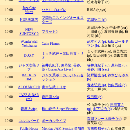
19:00
スターアイズ
上田和夫ジャムセッション
松永有希子 (p)
Jazz Cafe
19:00
ひとりプログレ
R1SA (p,syn)
Murra
花岡詠二スイングオールス
19:00
HUB浅草店
花岡詠二 (cl)
ターズ
原田紀子 (vo), 中山聖 (cor),
NEW
19:00
フラット5
川瀬健 (p), 渡部春雄 (b), 植
SUNTORY 5
村晃 (ds)
WonderWall
武本和大 (p)
,
秋田ゴールド
19:00
Calm Flames
Yokohama
マン (b)
, 山近拓音 (ds)
ミッチ武井 (vo), 渥美尚志
ミッチ武井＋柴田英貴トリ
19:00
DOXY
(p), 安田基郎 (b), 柴田英貴
オ
(ds)
ジャズ喫茶サ
笹井真紀子, 萬恭隆, 長谷川
笹井真紀子 (p)
,
萬恭隆 (b)
,
19:00
ブ
朗 / Osaka Jazz Lives!
長谷川朗 (sax)
BACK IN
ジャズ系ボーカルジャムセ
諸戸勝也 (p)
,
鈴木ひろゆき
19:00
TIME
ッション
(b)
青木弘武 (p)
,
竹内秀雄 (b)
,
19:00
All Of Me Club
青木弘武トリオ
大江一輝 (ds)
JAZZ & BAR
19:00
森田潔 solo
森田潔 (p)
em's
松山夏子 (vib),
田窪寛之
19:00
銀座 Swing
松山夏子 Super Vibration
(p)
,
山下弘治 (b)
, 橋詰大智
(ds)
森岡マレーネ典子 (vo)
, 唐
19:00
コルコバード
ボーカルライブ
沢英親 (g)
Public House
Monday JAM Session 参加自
古川奈都子 (p)
, 山本眞弥