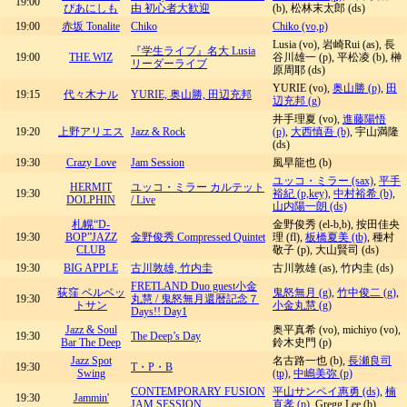
19:00
ぴあにしも
由 初心者大歓迎
(b), 松林末太郎 (ds)
19:00
赤坂 Tonalite
Chiko
Chiko (vo,p)
Lusia (vo), 岩崎Rui (as), 長
『学生ライブ』名大 Lusia
19:00
THE WIZ
谷川雄一 (p), 平松凌 (b), 榊
リーダーライブ
原周耶 (ds)
YURIE (vo),
奥山勝 (p)
,
田
19:15
代々木ナル
YURIE, 奥山勝, 田辺充邦
辺充邦 (g)
井手理夏 (vo),
進藤陽悟
19:20
上野アリエス
Jazz & Rock
(p)
,
大西慎吾 (b)
, 宇山満隆
(ds)
19:30
Crazy Love
Jam Session
風早龍也 (b)
ユッコ・ミラー (sax)
,
平手
HERMIT
ユッコ・ミラー カルテット
19:30
裕紀 (p,key)
,
中村裕希 (b)
,
DOLPHIN
/ Live
山内陽一朗 (ds)
札幌“D-
金野俊秀 (el-b,b), 按田佳央
19:30
BOP”JAZZ
金野俊秀 Compressed Quintet
理 (fl),
板橋夏美 (tb)
, 種村
CLUB
敬子 (p), 大山賢司 (ds)
19:30
BIG APPLE
古川敦雄, 竹内圭
古川敦雄 (as), 竹内圭 (ds)
FRETLAND Duo guest小金
荻窪 ベルベッ
鬼怒無月 (g)
,
竹中俊二 (g)
,
19:30
丸慧 / 鬼怒無月還暦記念７
トサン
小金丸慧 (g)
Days!! Day1
Jazz & Soul
奥平真希 (vo), michiyo (vo),
19:30
The Deep’s Day
Bar The Deep
鈴木史門 (p)
Jazz Spot
名古路一也 (b),
長瀬良司
19:30
T・P・B
Swing
(tp)
,
中嶋美弥 (p)
CONTEMPORARY FUSION
平山サンペイ惠勇 (ds)
,
楠
19:30
Jammin'
JAM SESSION
直孝 (p)
, Gregg Lee (b)