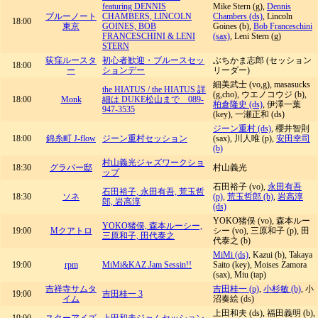
featuring DENNIS
Mike Stern (g),
Dennis
ブルーノート
CHAMBERS, LINCOLN
Chambers (ds)
, Lincoln
18:00
東京
GOINES, BOB
Goines (b),
Bob Franceschini
FRANCESCHINI & LENI
(sax)
, Leni Stern (g)
STERN
荻窪ルースタ
初心者歓迎・ブルースセッ
ぶちかま志郎 (セッション
18:00
ー
ションデー
リーダー)
細美武士 (vo,g), masasucks
the HIATUS / the HIATUS 詳
(g,cho), ウエノコウジ (b),
18:00
Monk
細は DUKE松山まで 089-
柏倉隆史 (ds)
, 伊澤一葉
947-3535
(key), 一瀬正和 (ds)
ジーン重村 (ds)
, 櫻井智則
18:00
錦糸町 J-flow
ジーン重村セッション
(sax), 川人唯 (p),
安田幸司
(b)
村山義光ジャズワークショ
18:30
グラバー邸
村山義光
ップ
石田裕子 (vo),
永田有吾
石田裕子, 永田有吾, 荒玉哲
18:30
ソネ
(p)
,
荒玉哲郎 (b)
,
岩高淳
郎, 岩高淳
(ds)
YOKO猪俣 (vo), 森本ルー
YOKO猪俣, 森本ルーシー,
19:00
Mクアトロ
シー (vo), 三原和子 (p), 田
三原和子, 田代泰之
代泰之 (b)
MiMi (ds)
, Kazui (b), Takaya
19:00
rpm
MiMi&KAZ Jam Sessin!!
Saito (key), Moises Zamora
(sax), Miu (tap)
吉祥寺サムタ
吉田桂一 (p)
,
小杉敏 (b)
, 小
19:00
吉田桂一 3
イム
沼奏絵 (ds)
上田和夫 (ds), 福田義明 (b),