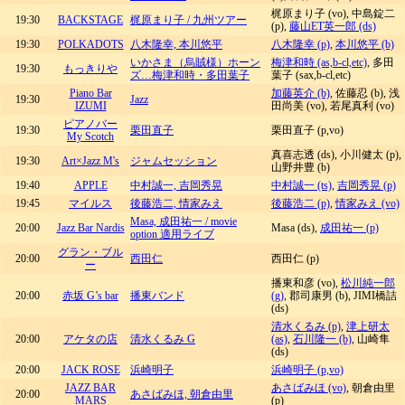
梶原まり子 (vo), 中島錠二
19:30
BACKSTAGE
梶原まり子 / 九州ツアー
(p),
藤山ET英一郎 (ds)
19:30
POLKADOTS
八木隆幸, 本川悠平
八木隆幸 (p)
,
本川悠平 (b)
いかさま（烏賊様）ホーン
梅津和時 (as,b-cl,etc)
, 多田
19:30
もっきりや
ズ…梅津和時・多田葉子
葉子 (sax,b-cl,etc)
Piano Bar
加藤英介 (b)
, 佐藤忍 (b), 浅
19:30
Jazz
IZUMI
田尚美 (vo), 若尾真利 (vo)
ピアノバー
19:30
栗田直子
栗田直子 (p,vo)
My Scotch
真喜志透 (ds), 小川健太 (p),
19:30
Art×Jazz M's
ジャムセッション
山野井豊 (b)
19:40
APPLE
中村誠一, 吉岡秀晃
中村誠一 (ts)
,
吉岡秀晃 (p)
19:45
マイルス
後藤浩二, 情家みえ
後藤浩二 (p)
,
情家みえ (vo)
Masa, 成田祐一 / movie
20:00
Jazz Bar Nardis
Masa (ds),
成田祐一 (p)
option 適用ライブ
グラン・ブル
20:00
西田仁
西田仁 (p)
ー
播東和彦 (vo),
松川純一郎
20:00
赤坂 G’s bar
播東バンド
(g)
, 郡司康男 (b), JIMI橋詰
(ds)
清水くるみ (p)
,
津上研太
20:00
アケタの店
清水くるみ G
(as)
,
石川隆一 (b)
, 山崎隼
(ds)
20:00
JACK ROSE
浜崎明子
浜崎明子 (p,vo)
JAZZ BAR
あさばみほ (vo)
, 朝倉由里
20:00
あさばみほ, 朝倉由里
MARS
(p)