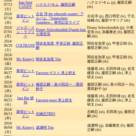
2024/
Jazz Spot
ハクエイ•キム (p), 服部正嗣
07/13
ハクエイ•キム, 服部正嗣
CANDY
(ds)
(土)
2024/
古谷 淳 the otherside quartet
/
ア
新宿ピット
古谷淳 (p), 西口明宏 (ts), 千北
07/10
ルバム「Somewhere,
イン
祐輔 (b), 服部マサツグ (ds)
(水)
Somehow」発売記念ライブ
2024/
ジャズ・イ
Donny Schwekendiek (p), 小濱
Donny Schwekendiek Quartet feat.
07/01
ン・ラブリ
安浩 (ts), 加藤雅史 (b), 服部正
小濱安浩
(月)
ー
嗣 (ds)
2024/
関谷友加里, 甲斐正樹, 服部正
関谷友加里 (p), 甲斐正樹 (b),
06/29
COLTRANE
嗣
服部正嗣 (ds)
(土)
2024/
関谷友加里 (p), 甲斐正樹 (b),
06/28
Mr. Kenny's
関谷友加里 Trio
服部正嗣 (ds)
(金)
2024/
後藤篤 (tb), 石田幹雄 (p), 岩見
新宿ピット
06/27
Fauvism ゲスト:津上研太
継吾 (b), 服部正嗣 (ds), 津上
イン
(木)
研太 (sax)
2024/
新宿ピット
服部正嗣・座小田諒一・栗田
服部正嗣 (ds), 座小田諒一 (b),
06/26
イン
妙子
栗田妙子 (p)
(水)
2024/
後藤篤 (tb), 石田幹雄 (p), 岩見
Jazz Bar 琥
06/25
Fauvism guest 津上研太
継吾 (b), 服部正嗣 (ds), 津上
珀
(火)
研太 (sax)
2024/
新宿ピット
石崎忍 (as), 石田衛 (p), 服部正
06/13
石崎忍TRIO
イン
嗣 (ds)
(木)
2024/
成瀬明 (g), 加藤雅史 (b), 服部
06/04
Mr. Kenny's
成瀬明 Trio
正嗣 (ds)
(火)