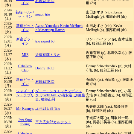
01/15
石崎忍TRIO
イン
嗣 (ds)
(木)
2026/
荻窪 ベルベ
山田あずさ (vib), Kevin
01/10
nouon trio
ットサン
McHugh (p), 服部正嗣 (ds)
(土)
2025/
新宿ピット
Azusa Yamada x Kevin McHugh
山田あずさ (vib), Kevln
12/02
イン
× Masatsugu Hattori
McHugh (p), 服部正嗣 (ds)
(火)
2025/
新宿ピット
リン・ヘイテツ (p), 古木佳佑
12/01
trio export 63
イン
(b), 服部正嗣 (ds)
(月)
2025/
近藤有輝 (p), 北川弘幸 (b), 服
11/27
MIZ
近藤有輝トリオ
部正嗣 (ds)
(木)
2025/
Caballero
Donny Schwekendiek (p), 大村
11/22
Donny TRIO
Club
守弘 (b), 服部正嗣 (ds)
(土)
2025/
新宿ピット
石崎忍 (as), 石田衛 (p), 服部正
09/29
石崎忍TRIO
イン
嗣 (ds)
(月)
2025/
ジャズ・イ
ダニー・シュエッケンディッ
Donny Schwekendiek (p), 小濱
09/09
ン・ラブリ
ク Quartet faet. 小濱安浩, 加藤雅
安浩 (ts), 加藤雅史 (b), 服部正
(火)
ー
史, 服部正嗣
嗣 (ds)
2025/
坂井彰太郎 (sax), 加藤雅史
08/27
Mr. Kenny's
坂井彰太郎 Trio
(b), 服部正嗣 (ds)
(水)
2025/
平光広太郎 (p), 餌取雄一郎
Jazz Spot
08/26
平光広太郎カルテット
(tb), 長谷川英喜 (b), 服部正嗣
Swing
(火)
(ds)
2025/
Caballero
Donny Schwekendiek (p), 大村