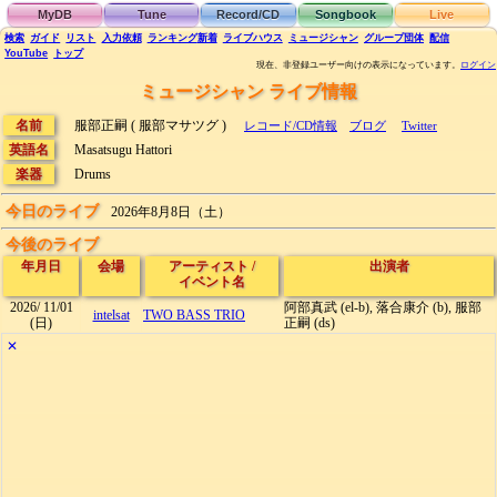
MyDB
Tune
Record/CD
Songbook
Live
検索
ガイド
リスト
入力依頼
ランキング
新着
ライブハウス
ミュージシャン
グループ団体
配信
YouTube
トップ
現在、非登録ユーザー向けの表示になっています。
ログイン
ミュージシャン ライブ情報
名前
服部正嗣 ( 服部マサツグ )
レコード/CD情報
ブログ
Twitter
英語名
Masatsugu Hattori
楽器
Drums
今日のライブ
2026年8月8日（土）
今後のライブ
年月日
会場
アーティスト
/
出演者
イベント名
2026/
11/01
阿部真武 (el-b), 落合康介 (b), 服部
intelsat
TWO BASS TRIO
(日)
正嗣 (ds)
✕