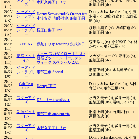
スターアイ
水野久美子 (p), 多湖一博 (b),
05/19
水野久美子トリオ
ズ
服部正嗣 (ds)
(月)
2025/
ジャズ・イ
Donny Schwekendiek (p), 小濱
Donny Schwekendiek Quartet feat.
05/14
ン・ラブリ
安浩 (ts), 加藤雅史 (b), 服部正
小濱安浩, 加藤雅史, 服部正嗣
(水)
ー
嗣 (ds)
2025/
ジャズ・イ
横原由梨子 (ts), 坂崎拓也 (b),
05/06
ン・ラブリ
横原由梨子 Trio
服部正嗣 (ds)
(火)
ー
2025/
森田修史 (ts), 永武幹子 (p), 林
05/03
VEEJAY
緑苑トリオ featuring 永武幹子
かな (b), 服部正嗣 (ds)
(土)
2025/
キュー スガダイロー トリオ
/
新宿ピット
スガダイロー (p), 東保光 (b),
04/26
新宿ピットイン ゴールデン・
イン
服部正嗣 (ds)
(土)
ウィーク スペシャル 2025
2025/
ジャズ・イ
服部正嗣 (ds), 永武幹子 (p),
04/24
ン・ラブリ
服部正嗣 Special
加藤雅史 (b)
(木)
ー
2025/
Caballero
Donny Schwekendiek (p), 大村
04/23
Donny TRIO
Club
守弘 (b), 服部正嗣 (ds)
(水)
2025/
スターアイ
水野久美子 (p), 多湖一博 (b),
04/18
K3トリオ➕岩崎ルイ
ズ
服部正嗣 (ds), 岩崎ルイ (as)
(金)
2025/
新宿ピット
服部正嗣 (ds), 石川広行 (tp),
04/16
服部正嗣 ambient trio
イン
高橋佑成 (p)
(水)
2025/
スターアイ
水野久美子 (p), 多湖一博 (b),
04/08
水野久美子トリオ
ズ
服部正嗣 (ds)
(火)
2025/
Donny Schwekendiek (p), 小濱