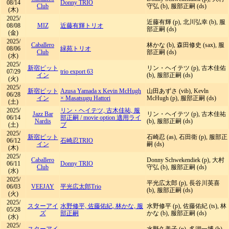
08/14
Donny TRIO
Club
守弘 (b), 服部正嗣 (ds)
(木)
2025/
近藤有輝 (p), 北川弘幸 (b), 服
08/08
MIZ
近藤有輝トリオ
部正嗣 (ds)
(金)
2025/
Caballero
林かな (b), 森田修史 (sax), 服
08/06
緑苑トリオ
Club
部正嗣 (ds)
(水)
2025/
新宿ピット
リン・ヘイテツ (p), 古木佳佑
07/29
trio export 63
イン
(b), 服部正嗣 (ds)
(火)
2025/
新宿ピット
Azusa Yamada x Kevin McHugh
山田あずさ (vib), Kevln
06/28
イン
× Masatsugu Hattori
McHugh (p), 服部正嗣 (ds)
(土)
2025/
リン・ヘイテツ, 古木佳祐, 服
Jazz Bar
リン・ヘイテツ (p), 古木佳祐
06/14
部正嗣
/
movie option 適用ライ
Nardis
(b), 服部正嗣 (ds)
(土)
ブ
2025/
新宿ピット
石崎忍 (as), 石田衛 (p), 服部正
06/12
石崎忍TRIO
イン
嗣 (ds)
(木)
2025/
Caballero
Donny Schwekendiek (p), 大村
06/11
Donny TRIO
Club
守弘 (b), 服部正嗣 (ds)
(水)
2025/
平光広太郎 (p), 長谷川英喜
06/03
VEEJAY
平光広太郎Trio
(b), 服部正嗣 (ds)
(火)
2025/
スターアイ
水野修平, 佐藤佑紀, 林かな, 服
水野修平 (p), 佐藤佑紀 (ts), 林
05/28
ズ
部正嗣
かな (b), 服部正嗣 (ds)
(水)
2025/