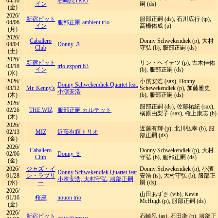
04/10
石崎忍TRIO
イン
嗣 (ds)
(金)
2026/
新宿ピット
服部正嗣 (ds), 石川広行 (tp),
04/06
服部正嗣 ambient trio
イン
高橋佑成 (p)
(月)
2026/
Caballero
Donny Schwekendiek (p), 大村
04/04
Donny ３
Club
守弘 (b), 服部正嗣 (ds)
(土)
2026/
新宿ピット
リン・ヘイテツ (p), 古木佳佑
03/18
trio export 63
イン
(b), 服部正嗣 (ds)
(水)
2026/
小濱安浩 (sax), Donny
Donny Schwekendiek Quartet feat.
03/12
Mr. Kenny's
Schewekendiek (p), 加藤雅史
小濵安浩
(木)
(b), 服部正嗣 (ds)
2026/
服部正嗣 (ds), 佐藤祐紀 (sax),
02/26
THE WIZ
服部正嗣 カルテット
横原由梨子 (sax), 権上康志 (b)
(木)
2026/
近藤有輝 (p), 北川弘幸 (b), 服
02/13
MIZ
近藤有輝トリオ
部正嗣 (ds)
(金)
2026/
Caballero
Donny Schwekendiek (p), 大村
02/06
Donny ３
Club
守弘 (b), 服部正嗣 (ds)
(金)
2026/
ジャズ・イ
Donny Schwekendiek (p), 小濱
Donny Schwekendiek Quartet feat.
01/28
ン・ラブリ
安浩 (ts), 大村守弘 (b), 服部正
小濱安浩, 大村守弘, 服部正嗣
(水)
ー
嗣 (ds)
2026/
山田あずさ (vib), Kevln
01/16
桜座
nouon trio
McHugh (p), 服部正嗣 (ds)
(金)
2026/
新宿ピット
石崎忍 (as), 石田衛 (p), 服部正