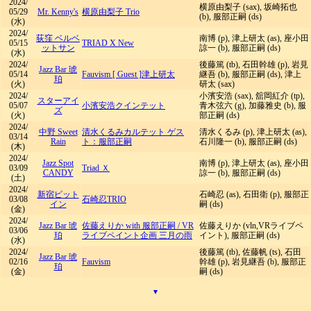
2024/
横原由梨子 (sax), 坂崎拓也
05/29
Mr. Kenny's
横原由梨子 Trio
(b), 服部正嗣 (ds)
(水)
2024/
荻窪 ベルベ
南博 (p), 津上研太 (as), 座小田
05/15
TRIAD X New
ットサン
諒一 (b), 服部正嗣 (ds)
(水)
2024/
後藤篤 (tb), 石田幹雄 (p), 岩見
Jazz Bar 琥
05/14
Fauvism [ Guest ]津上研太
継吾 (b), 服部正嗣 (ds), 津上
珀
(火)
研太 (sax)
2024/
小濱安浩 (sax), 舘岡紅介 (tp),
スターアイ
05/07
小濱安浩クインテット
青木弦六 (g), 加藤雅史 (b), 服
ズ
(火)
部正嗣 (ds)
2024/
中野 Sweet
清水くるみカルテット ゲス
清水くるみ (p), 津上研太 (as),
03/14
Rain
ト：服部正嗣
石川隆一 (b), 服部正嗣 (ds)
(木)
2024/
Jazz Spot
南博 (p), 津上研太 (as), 座小田
03/09
Triad Ｘ
CANDY
諒一 (b), 服部正嗣 (ds)
(土)
2024/
新宿ピット
石崎忍 (as), 石田衛 (p), 服部正
03/08
石崎忍TRIO
イン
嗣 (ds)
(金)
2024/
Jazz Bar 琥
佐藤えりか with 服部正嗣
/
VR
佐藤えりか (vln,VRライブペ
03/06
珀
ライブペイント企画 三月の雨
イント), 服部正嗣 (ds)
(水)
2024/
後藤篤 (tb), 佐藤帆 (ts), 石田
Jazz Bar 琥
02/16
Fauvism
幹雄 (p), 岩見継吾 (b), 服部正
珀
(金)
嗣 (ds)
▾