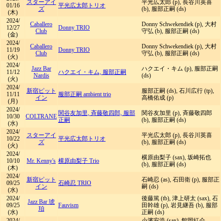
スターアイ
平光広太郎 (p), 長谷川英喜
01/16
平光広太郎トリオ
ズ
(b), 服部正嗣 (ds)
(木)
2024/
Caballero
Donny Schwekendiek (p), 大村
12/27
Donny TRIO
Club
守弘 (b), 服部正嗣 (ds)
(金)
2024/
Caballero
Donny Schwekendiek (p), 大村
11/19
Donny TRIO
Club
守弘 (b), 服部正嗣 (ds)
(火)
2024/
Jazz Bar
ハクエイ・キム (p), 服部正嗣
11/12
ハクエイ・キム, 服部正嗣
Nardis
(ds)
(火)
2024/
新宿ピット
服部正嗣 (ds), 石川広行 (tp),
11/11
服部正嗣 ambient trio
イン
高橋佑成 (p)
(月)
2024/
関谷友加里, 斉藤敬四郎, 服部
関谷友加里 (p), 斉藤敬四郎
10/30
COLTRANE
正嗣
(b), 服部正嗣 (ds)
(水)
2024/
スターアイ
平光広太郎 (p), 長谷川英喜
10/22
平光広太郎トリオ
ズ
(b), 服部正嗣 (ds)
(火)
2024/
横原由梨子 (sax), 坂崎拓也
10/10
Mr. Kenny's
横原由梨子 Trio
(b), 服部正嗣 (ds)
(木)
2024/
新宿ピット
石崎忍 (as), 石田衛 (p), 服部正
09/25
石崎忍 TRIO
イン
嗣 (ds)
(水)
2024/
後藤篤 (tb), 津上研太 (sax), 石
Jazz Bar 琥
09/25
Fauvism
田幹雄 (p), 岩見継吾 (b), 服部
珀
(水)
正嗣 (ds)
2024/
小濱安浩 (sax), 館岡紅介