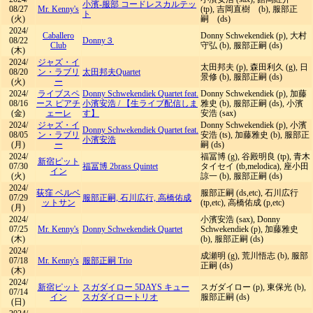
小濱-服部 コードレスカルテッ
08/27
Mr. Kenny's
(tp), 吉岡直樹 (b), 服部正
ト
(火)
嗣 (ds)
2024/
Caballero
Donny Schwekendiek (p), 大村
08/22
Donny３
Club
守弘 (b), 服部正嗣 (ds)
(木)
2024/
ジャズ・イ
太田邦夫 (p), 森田利久 (g), 日
08/20
ン・ラブリ
太田邦夫Quartet
景修 (b), 服部正嗣 (ds)
(火)
ー
2024/
ライブスペ
Donny Schwekendiek Quartet feat.
Donny Schwekendiek (p), 加藤
08/16
ース ピアチ
小濱安浩
/
【生ライブ配信しま
雅史 (b), 服部正嗣 (ds), 小濱
(金)
ェーレ
す】
安浩 (sax)
2024/
ジャズ・イ
Donny Schwekendiek (p), 小濱
Donny Schwekendiek Quartet feat.
08/05
ン・ラブリ
安浩 (ts), 加藤雅史 (b), 服部正
小濱安浩
(月)
ー
嗣 (ds)
2024/
福冨博 (g), 谷殿明良 (tp), 青木
新宿ピット
07/30
福冨博 2brass Quintet
タイセイ (tb,melodica), 座小田
イン
(火)
諒一 (b), 服部正嗣 (ds)
2024/
荻窪 ベルベ
服部正嗣 (ds,etc), 石川広行
07/29
服部正嗣, 石川広行, 高橋佑成
ットサン
(tp,etc), 高橋佑成 (p,etc)
(月)
2024/
小濱安浩 (sax), Donny
07/25
Mr. Kenny's
Donny Schwekendiek Quartet
Schwekendiek (p), 加藤雅史
(木)
(b), 服部正嗣 (ds)
2024/
成瀬明 (g), 荒川悟志 (b), 服部
07/18
Mr. Kenny's
服部正嗣 Trio
正嗣 (ds)
(木)
2024/
新宿ピット
スガダイロー 5DAYS キュー
スガダイロー (p), 東保光 (b),
07/14
イン
スガダイロートリオ
服部正嗣 (ds)
(日)