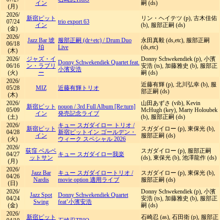
イン
嗣 (ds)
(月)
2026/
新宿ピット
リン・ヘイテツ (p), 古木佳佑
07/24
trio export 63
イン
(b), 服部正嗣 (ds)
(金)
2026/
Jazz Bar 琥
服部正嗣 (dr+etc)
/
Drum Duo
永田真毅 (ds,etc), 服部正嗣
06/18
珀
Live
(ds,etc)
(木)
2026/
ジャズ・イ
Donny Schwekendiek (p), 小濱
Donny Schwekendiek Quartet feat.
06/16
ン・ラブリ
安浩 (ts), 加藤雅史 (b), 服部正
小濱安浩
(火)
ー
嗣 (ds)
2026/
近藤有輝 (p), 北川弘幸 (b), 服
05/28
MIZ
近藤有輝トリオ
部正嗣 (ds)
(木)
2026/
山田あずさ (vib), Kevin
新宿ピット
nouon
/
3rd Full Album [Re:turn]
05/09
McHugh (key), Marty Holoubek
イン
発売記念ライブ
(土)
(b), 服部正嗣 (ds)
2026/
キュー スガダイロー トリオ
/
新宿ピット
スガダイロー (p), 東保光 (b),
04/28
新宿ピットイン ゴールデン・
イン
服部正嗣 (ds)
(火)
ウィーク スペシャル 2026
2026/
荻窪 ベルベ
スガダイロー (p), 服部正嗣
04/27
キュー スガダイロー我楽
ットサン
(ds), 東保光 (b), 池澤龍作 (ds)
(月)
2026/
Jazz Bar
キュー スガダイロートリオ
/
スガダイロー (p), 東保光 (b),
04/26
Nardis
movie option 適用ライブ
服部正嗣 (ds)
(日)
2026/
Donny Schwekendiek (p), 小濱
Jazz Spot
Donny Schwekendiek Quartet
04/24
安浩 (ts), 加藤雅史 (b), 服部正
Swing
feat’小濱安浩
(金)
嗣 (ds)
2026/
新宿ピット
石崎忍 (as), 石田衛 (p), 服部正