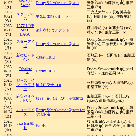
Jazz Spot
04/02
Donny Schwekendiek Quartet
安浩 (sax), 加藤雅史 (b), 服部
Swing
(水)
正嗣 (ds)
2025/
平光広太郎 (p), 長谷川英喜
スターアイ
03/21
平光広太郎カルテット
(b), 服部正嗣 (ds), 佐藤祐紀
ズ
(金)
(ts)
2025/
JAZZ LIVE
藤井孝紀 (p), 加藤大智 (sax),
03/12
SPOT
藤井孝紀 カルテット
林かな (b), 服部正嗣 (ds)
(水)
BAGU
2025/
Donny Schwekendiek (p), 小濱
スターアイ
03/03
Donny Schwekendiek Quartet
安浩 (ts), 加藤雅史 (b), 服部正
ズ
(月)
嗣 (ds)
2025/
新宿ピット
石崎忍 (as), 石田衛 (p), 服部正
02/27
石崎忍TRIO
イン
嗣 (ds)
(木)
2025/
Caballero
Donny Schwekendiek (p), 大村
02/20
Donny TRIO
Club
守弘 (b), 服部正嗣 (ds)
(木)
2025/
ジャズ・イ
横原由梨子 (ts), 坂崎拓也 (b),
02/13
ン・ラブリ
横原由梨子 Trio
服部正嗣 (ds)
(木)
ー
2025/
荻窪 ベルベ
服部正嗣 (ds,etc), 石川広行
02/08
服部正嗣, 石川広行, 高橋佑成
ットサン
(tp,etc), 高橋佑成 (p,etc)
(土)
2025/
Donny Schwekendiek (p), 小濱
スターアイ
Donny Schwekendiek Quartet feat
01/24
安浩 (sax), 加藤雅史 (b), 服部
ズ
小濱安浩
(金)
正嗣 (ds)
2025/
後藤篤 (tb), 津上研太 (ts), 石
Jazz Bar 琥
01/17
Fauvism
田幹雄 (p), 岩見継吾 (b), 服部
珀
(金)
正嗣 (ds)
2025/