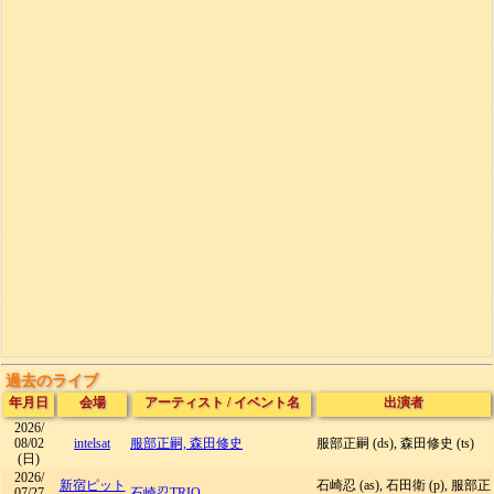
過去のライブ
年月日
会場
アーティスト
/
イベント名
出演者
2026/
08/02
intelsat
服部正嗣, 森田修史
服部正嗣 (ds), 森田修史 (ts)
(日)
2026/
新宿ピット
石崎忍 (as), 石田衛 (p), 服部正
07/27
石崎忍TRIO