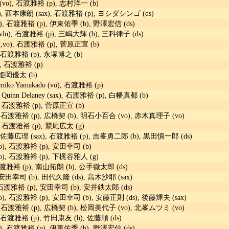
o), 石渡雅裕 (p), 志村洋一 (b)
 西本康朗 (sax), 石渡雅裕 (p), ヨシダシンゴ (ds)
, 石渡雅裕 (p), 伊東佑季 (b), 野澤宏信 (ds)
n (vln), 石渡雅裕 (p), 三嶋大輝 (b), 三科律子 (ds)
x,vo), 石渡雅裕 (p), 菅原正宣 (b)
 石渡雅裕 (p), 永塚博之 (b)
, 石渡雅裕 (p)
 姫岡優太 (b)
Kumiko Yamakado (vo), 石渡雅裕 (p)
Quinn Delaney (sax), 石渡雅裕 (p), 白幡真都 (b)
 石渡雅裕 (p), 菅原正宣 (b)
 石渡雅裕 (p), 広橋契 (b), 明石小百合 (vo), 赤木真理子 (vo)
 石渡雅裕 (p), 鷲尾広太 (g)
 佐藤広理 (sax), 石渡雅裕 (p), 吉峯勇二郎 (b), 黒田慎一郎 (ds)
), 石渡雅裕 (p), 安田幸司 (b)
), 石渡雅裕 (p), 下梶谷雅人 (g)
石渡雅裕 (p), 南山拓朗 (b), 公手徹太郎 (ds)
安田幸司 (b), 田代久隆 (ds), 高木沙耶 (sax)
 石渡雅裕 (p), 安田幸司 (b), 安井鉄太郎 (ds)
, 石渡雅裕 (p), 安田幸司 (b), 安藤正則 (ds), 後藤輝夫 (sax)
 石渡雅裕 (p), 広橋契 (b), 松岡美代子 (vo), 北峯ムツミ (vo)
 石渡雅裕 (p), 竹田康友 (b), 佐藤順 (ds)
, 石渡雅裕 (p), 伊東佑季 (b), 野澤宏信 (ds)