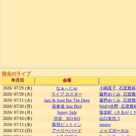
過去のライブ
年月日
会場
2026/
07/29
(水)
なぁ～じゅ
小嶋直子, 石渡雅裕
2026/
07/28
(火)
ライブ カスター
藤野めぐみ, 石渡雅
2026/
07/21
(火)
Jazz & Soul Bar The Deep
藤野めぐみ, 石渡雅
2026/
07/20
(月)
表参道 Jazz Bird
Wolfy佐野, 石渡雅
2026/
07/20
(月)
Sunny Side
猿楽町（さるがく
2026/
07/16
(木)
渋谷 KO-KO
山口友也 3
2026/
07/15
(水)
新宿ピットイン
espaço
2026/
07/12
(日)
アーリーバード
ジャズボーカル