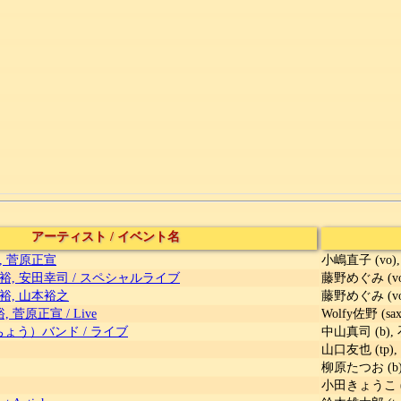
アーティスト
/
イベント名
, 菅原正宣
小嶋直子 (vo),
裕, 安田幸司
/
スペシャルライブ
藤野めぐみ (vo
裕, 山本裕之
藤野めぐみ (vo
裕, 菅原正宣
/
Live
Wolfy佐野 (sa
ちょう）バンド
/
ライブ
中山真司 (b), 
山口友也 (tp),
柳原たつお (b),
小田きょうこ (v