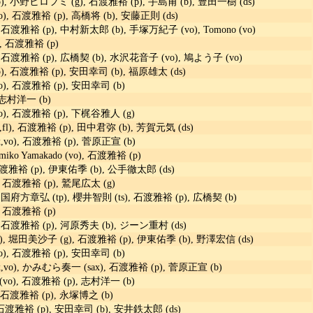
, 小野ヒロフミ (g), 石渡雅裕 (p), 手島甫 (b), 豊田一樹 (ds)
, 石渡雅裕 (p), 高橋将 (b), 安藤正則 (ds)
 石渡雅裕 (p), 中村新太郎 (b), 手塚万紀子 (vo), Tomono (vo)
, 石渡雅裕 (p)
 石渡雅裕 (p), 広橋契 (b), 水沢花音子 (vo), 鳩よう子 (vo)
, 石渡雅裕 (p), 安田幸司 (b), 福原雄太 (ds)
), 石渡雅裕 (p), 安田幸司 (b)
 志村洋一 (b)
), 石渡雅裕 (p), 下梶谷雅人 (g)
,fl), 石渡雅裕 (p), 田中君弥 (b), 芳賀元気 (ds)
x,vo), 石渡雅裕 (p), 菅原正宣 (b)
Kumiko Yamakado (vo), 石渡雅裕 (p)
石渡雅裕 (p), 伊東佑季 (b), 公手徹太郎 (ds)
 石渡雅裕 (p), 鷲尾広太 (g)
 国府方章弘 (tp), 櫻井智則 (ts), 石渡雅裕 (p), 広橋契 (b)
 石渡雅裕 (p)
), 石渡雅裕 (p), 河原秀夫 (b), ジーン重村 (ds)
, 堀田美沙子 (g), 石渡雅裕 (p), 伊東佑季 (b), 野澤宏信 (ds)
), 石渡雅裕 (p), 安田幸司 (b)
ax,vo), かみむら奏一 (sax), 石渡雅裕 (p), 菅原正宣 (b)
o), 石渡雅裕 (p), 志村洋一 (b)
 石渡雅裕 (p), 永塚博之 (b)
 石渡雅裕 (p), 安田幸司 (b), 安井鉄太郎 (ds)