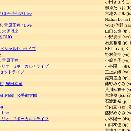
小田きょうこ (v
柳原たつお (b),
/
CD発売記念Live
宮地スグル (ts)
Nathan Boni
裕, 菅原正宣
/
Live
Wolfy佐野 (sa
, 永塚博之
山口友也 (tp),
 DUO
中野貴子 (sax)
石渡雅裕 (p),
ペシャルDuoライブ
KEIJI (vo), 
ン
野村美空 (vo), 
, 菅原正宣
小嶋直子 (vo),
リオ + 2ボーカル
/
ライブ
小林陽一 (ds),
セットライブ
三上志織 (vo),
銘苅盛通 (tp),
裕, 安田幸司
藤野めぐみ (vo
荒川麻衣子 (vo
 南山拓朗, 公手徹太郎
宮地傑 (ts), 
石渡雅裕 (p), 
et
竹内直 (sax),
l Live
藤野めぐみ (vo)
リオ + 2ボーカル
/
ライブ
小林陽一 (ds),
山口友也 (tp),
宮地スグル (ts)