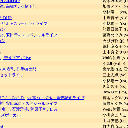
et Antiphase
鈴木雄太郎 (tp)
裕, 高橋将, 安藤正則
加藤アオイ (vo)
小林陽一 (ds),
 DUO
中野貴子 (sax)
リオ + 2ボーカル
/
ライブ
小林陽一 (ds),
ョン
龍野日菜子 (tp)
裕, 安田幸司
/
スペシャルライブ
藤野めぐみ (vo
ョン
石渡雅裕 (p),
荒川麻衣子 (vo
ン
山中良之 (ts,ss
裕, 菅原正宣
/
Live
Wolfy佐野 (sa
KEIJI (vo), 
 伊東佑季, 公手徹太郎
宮地傑 (ts), 
セットライブ
三上志織 (vo),
小林陽一 (ds),
阿部智子 (vo),
Ryo-ka☆ (vo
ET
/
「Cool Trips / 宮地スグル」発売記念ライヴ
宮地スグル (ts)
裕, 安田幸司
/
スペシャルライブ
藤野めぐみ (vo
むら奏一, 石渡雅裕, 菅原正宣
/
Live
Wolfy佐野 (s
ャズボーカル
小田きょうこ (v
山口友也 (tp),
et
竹内直 (sax),