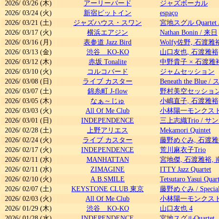
2026/
03/26
(木)
アーリーバード
ジャズボーカル
2026/
03/24
(火)
新宿ピットイン
espaço
2026/
03/21
(土)
ジャズハウス・スワン
宮地スグル Quartet
2026/
03/17
(火)
横浜エアジン
Nathan Bonin
/
来日
2026/
03/16
(月)
表参道 Jazz Bird
Wolfy佐野, 石渡雅
2026/
03/13
(金)
渋谷 KO-KO
山口友也, 石渡雅裕
2026/
03/12
(木)
赤坂 Tonalite
中野貴子 × 石渡雅裕
2026/
03/10
(火)
コルコバード
ジャムセッション
2026/
03/08
(日)
ライブ カスター
Beneath the Blue
/
ス
2026/
03/07
(土)
錦糸町 J-flow
野村美空セッショ
2026/
03/05
(木)
なぁ～じゅ
小嶋直子, 石渡雅裕
2026/
03/03
(火)
All Of Me Club
小林陽一モンクスト
2026/
03/01
(日)
INDEPENDENCE
三上志織Trio
/
サン
2026/
02/28
(土)
上野アリエス
Mekamori Quintet
2026/
02/24
(火)
ライブ カスター
藤野めぐみ, 石渡雅
2026/
02/17
(火)
INDEPENDENCE
荒川麻衣子Trio
2026/
02/11
(水)
MANHATTAN
宮地傑, 石渡雅裕,
2026/
02/11
(水)
ZIMAGINE
ITTY Jazz Quartet
2026/
02/10
(火)
A.B.SMILE
Tetsutaro Yasui Quart
2026/
02/07
(土)
KEYSTONE CLUB 東京
藤野めぐみ
/
Specia
2026/
02/03
(火)
All Of Me Club
小林陽一モンクスト
2026/
01/29
(木)
渋谷 KO-KO
山口友也 4
2026/
01/28
(水)
INDEPENDENCE
宮地スグルQuartet