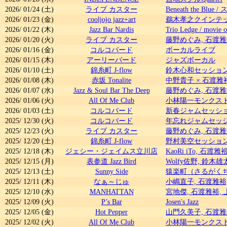
2026/
01/24
(土)
ライブ カスター
Beneath the Blue
/
ス
2026/
01/23
(金)
cooljojo jazz+art
鵜木孝之クインテ
2026/
01/22
(木)
Jazz Bar Nardis
Trio Ledge
/
movie
2026/
01/20
(火)
ライブ カスター
藤野めぐみ, 石渡雅
2026/
01/16
(金)
コルコバード
ボーカルライブ
2026/
01/15
(木)
アーリーバード
ジャズボーカル
2026/
01/10
(土)
錦糸町 J-flow
鈴木心和セッショ
2026/
01/08
(木)
赤坂 Tonalite
中野貴子 × 石渡雅裕
2026/
01/07
(水)
Jazz & Soul Bar The Deep
藤野めぐみ, 石渡雅
2026/
01/06
(火)
All Of Me Club
小林陽一モンクスト
2026/
01/03
(土)
コルコバード
新春ジャムセッシ
2025/
12/30
(火)
コルコバード
年忘れジャムセッ
2025/
12/23
(火)
ライブ カスター
藤野めぐみ, 石渡雅
2025/
12/20
(土)
錦糸町 J-flow
野村美空セッショ
2025/
12/18
(木)
ジェシー・ジェイムス立川店
KaoRi iTo, 石渡雅
2025/
12/15
(月)
表参道 Jazz Bird
Wolfy佐野, 鈴木
2025/
12/13
(土)
Sunny Side
猿楽町（さるがく
2025/
12/11
(木)
なぁ～じゅ
小嶋直子, 石渡雅裕
2025/
12/10
(水)
MANHATTAN
宮地傑, 石渡雅裕,
2025/
12/09
(火)
P’s Bar
Josen's Jazz
2025/
12/05
(金)
Hot Pepper
山門久美子, 石渡
2025/
12/02
(火)
All Of Me Club
小林陽一モンクスト