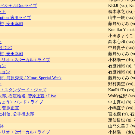
ペシャルDuoライブ
KEIJI (vo), 
ット
鵜木孝之 (ts),
 option 適用ライブ
山中一毅 (sax)
裕, 安田幸司
藤野めぐみ (vo
Kumiko Yamak
小田きょうこ (v
ン
鈴木心和 (sax)
 DUO
中野貴子 (sax)
裕, 安田幸司
藤野めぐみ (vo
リオ + 2ボーカル
/
ライブ
小林陽一 (ds), 
ョン
石渡雅裕 (p),
ション
石渡雅裕 (p),
裕, 河原秀夫
/
X'mas Special Week
藤野めぐみ (vo
ン
野村美空 (vo), 
裕
/
スタンダード・ジャズ
KaoRi iTo (v
雄太郎, 石渡雅裕, 菅原正宣
/
Live
Wolfy佐野 (sa
ちょう）バンド
/
ライブ
中山真司 (b), 
, 菅原正宣
小嶋直子 (vo),
 上村信, 公手徹太郎
宮地傑 (ts), 
定仙哲也 (g),
雅裕
山門久美子 (vo
リオ + 2ボーカル
/
ライブ
小林陽一 (ds),