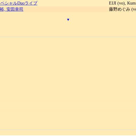
ペシャルDuoライブ
EIJI (vo), K
裕, 安田幸司
藤野めぐみ (vo
▾