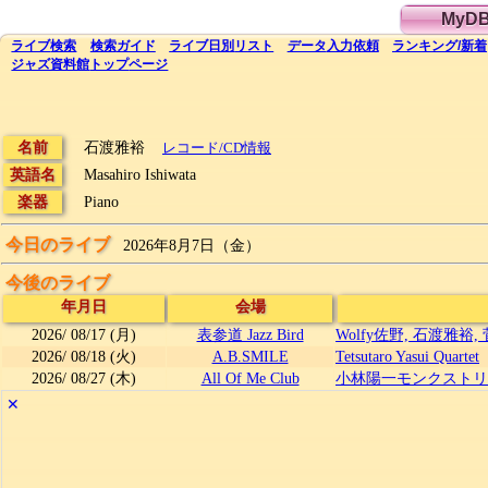
MyD
ライブ
検索
検索
ガイド
ライブ日別
リスト
データ
入力依頼
ランキング
/
新着
ジャズ資料館
トップ
ページ
名前
石渡雅裕
レコード/CD情報
英語名
Masahiro Ishiwata
楽器
Piano
今日のライブ
2026年8月7日（金）
今後のライブ
年月日
会場
2026/
08/17
(月)
表参道 Jazz Bird
Wolfy佐野, 石渡雅裕
2026/
08/18
(火)
A.B.SMILE
Tetsutaro Yasui Quartet
2026/
08/27
(木)
All Of Me Club
小林陽一モンクストリオ
✕