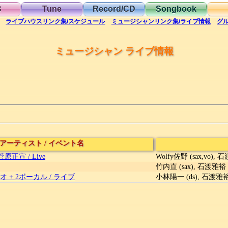
B
Tune
Record/CD
Songbook
ライブハウス
リンク集/スケジュール
ミュージシャン
リンク集/ライブ情報
グ
ミュージシャン ライブ情報
アーティスト
/
イベント名
, 菅原正宣
/
Live
Wolfy佐野 (sax,vo), 
竹内直 (sax), 石渡雅裕 
 + 2ボーカル
/
ライブ
小林陽一 (ds), 石渡雅裕 (