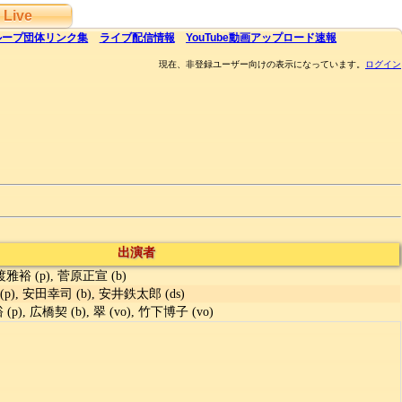
Live
ループ団体
リンク集
ライブ
配信
情報
YouTube
動画アップロード速報
現在、非登録ユーザー向けの表示になっています。
ログイン
出演者
石渡雅裕 (p), 菅原正宣 (b)
(p), 安田幸司 (b), 安井鉄太郎 (ds)
p), 広橋契 (b), 翠 (vo), 竹下博子 (vo)