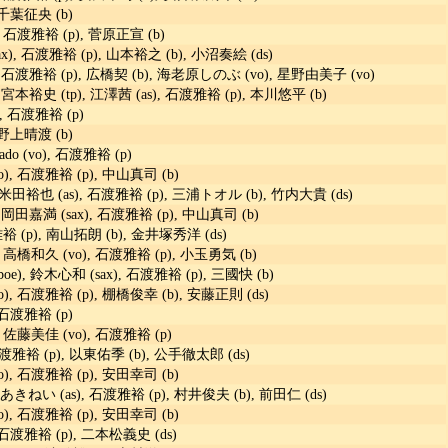
 千葉征央 (b)
 石渡雅裕 (p), 菅原正宣 (b)
), 石渡雅裕 (p), 山本裕之 (b), 小沼奏絵 (ds)
 石渡雅裕 (p), 広橋契 (b), 海老原しのぶ (vo), 星野由美子 (vo)
 宮本裕史 (tp), 江澤茜 (as), 石渡雅裕 (p), 本川悠平 (b)
, 石渡雅裕 (p)
 野上晴渡 (b)
ado (vo), 石渡雅裕 (p)
), 石渡雅裕 (p), 中山真司 (b)
 米田裕也 (as), 石渡雅裕 (p), 三浦トオル (b), 竹内大貴 (ds)
 岡田嘉満 (sax), 石渡雅裕 (p), 中山真司 (b)
雅裕 (p), 南山拓朗 (b), 金井塚秀洋 (ds)
 高橋和久 (vo), 石渡雅裕 (p), 小玉勇気 (b)
e), 鈴木心和 (sax), 石渡雅裕 (p), 三國快 (b)
, 石渡雅裕 (p), 棚橋俊幸 (b), 安藤正則 (ds)
 石渡雅裕 (p)
 佐藤美佳 (vo), 石渡雅裕 (p)
石渡雅裕 (p), 以東佑季 (b), 公手徹太郎 (ds)
), 石渡雅裕 (p), 安田幸司 (b)
 あきねい (as), 石渡雅裕 (p), 村井俊夫 (b), 前田仁 (ds)
), 石渡雅裕 (p), 安田幸司 (b)
石渡雅裕 (p), 二本松義史 (ds)