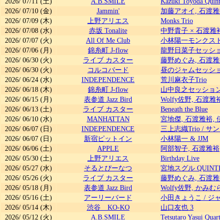
2026/
07/11
(土)
A.B.SMILE
Kazuki Toyoda Quint
2026/
07/10
(金)
Jammin'
加藤アオイ, 石渡雅
2026/
07/09
(木)
上野アリエス
Monks Trio
2026/
07/08
(水)
赤坂 Tonalite
中野貴子 × 石渡雅裕
2026/
07/07
(火)
All Of Me Club
小林陽一モンクスト
2026/
07/06
(月)
錦糸町 J-flow
龍野日菜子セッシ
2026/
06/30
(火)
ライブ カスター
藤野めぐみ, 石渡雅
2026/
06/30
(火)
コルコバード
昼のジャムセッシ
2026/
06/24
(水)
INDEPENDENCE
荒川麻衣子Trio
2026/
06/18
(木)
錦糸町 J-flow
山中良之セッショ
2026/
06/15
(月)
表参道 Jazz Bird
Wolfy佐野, 石渡雅
2026/
06/13
(土)
ライブ カスター
Beneath the Blue
2026/
06/10
(水)
MANHATTAN
宮地傑, 石渡雅裕,
2026/
06/07
(日)
INDEPENDENCE
三上志織Trio
/
サン
2026/
06/07
(日)
新宿ピットイン
小林陽一 & JJM
2026/
06/06
(土)
APPLE
阿部智子, 石渡雅裕
2026/
05/30
(土)
上野アリエス
Birthday Live
2026/
05/27
(水)
そるとぴーなつ
宮地スグル QUINT
2026/
05/26
(火)
ライブ カスター
藤野めぐみ, 石渡雅
2026/
05/18
(月)
表参道 Jazz Bird
Wolfy佐野, かみ
2026/
05/16
(土)
アーリーバード
小田きょうこ
/
ジ
2026/
05/14
(木)
渋谷 KO-KO
山口友也 3
2026/
05/12
(火)
A.B.SMILE
Tetsutaro Yasui Quart