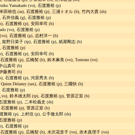
Kumiko Yamakado (vo), 石渡雅裕 (p)
 米田裕也 (as), 石渡雅裕 (p), 三浦トオル (b), 竹内大貴 (ds)
, 石井信義 (g), 石渡雅裕 (p)
), 石渡雅裕 (p), 安田幸司 (b)
ado (vo), 石渡雅裕 (p)
o), 石渡雅裕 (p), 志村洋一 (b)
, 龍野日菜子 (tp), 石渡雅裕 (p), 紙屋剛志 (b)
, 石渡雅裕 (p)
), 石渡雅裕 (p), 安田幸司 (b)
石渡雅裕 (p), 広橋契 (b), 鈴木麻美 (vo), Tomono (vo)
 中山真司 (b)
 伊藤勇司 (b)
), 石渡雅裕 (p), 河原秀夫 (b)
Quinn Delaney (sax), 石渡雅裕 (p), 三國快 (b)
o), 石渡雅裕 (p)
x,vo), 鈴木雄太郎 (tp), 石渡雅裕 (p), 菅原正宣 (b)
石渡雅裕 (p), 二本松義史 (ds)
 石渡雅裕 (p), 菅原正宣 (b)
石渡雅裕 (p), 上村信 (p), 公手徹太郎 (ds)
 石渡雅裕 (p)
), 石渡雅裕 (p)
 石渡雅裕 (p), 広橋契 (b), 水沢花音子 (vo), 赤木真理子 (vo)