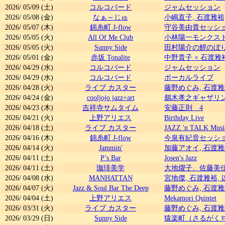
2026/
05/09
(土)
コルコバード
ジャムセッション
2026/
05/08
(金)
なぁ～じゅ
小嶋直子, 石渡雅裕
2026/
05/07
(木)
錦糸町 J-flow
守谷美由貴セッシ
2026/
05/05
(火)
All Of Me Club
小林陽一モンクスト
2026/
05/05
(火)
Sunny Side
田村陽介の鯉のぼ
2026/
05/01
(金)
赤坂 Tonalite
中野貴子 × 石渡雅裕
2026/
04/29
(水)
コルコバード
ジャムセッション
2026/
04/29
(水)
コルコバード
ボーカルライブ
2026/
04/28
(火)
ライブ カスター
藤野めぐみ, 石渡雅
2026/
04/24
(金)
cooljojo jazz+art
鵜木孝之ギャザリ
2026/
04/23
(木)
吉祥寺サムタイム
安藤正則 4
2026/
04/21
(火)
上野アリエス
Birthday Live
2026/
04/18
(土)
ライブ カスター
JAZZ 'n TALK Music
2026/
04/16
(木)
錦糸町 J-flow
今泉有紀音セッシ
2026/
04/14
(火)
Jammin'
加藤アオイ, 石渡雅
2026/
04/11
(土)
P’s Bar
Josen's Jazz
2026/
04/11
(土)
珈琲美学
大地燿子、佐藤美
2026/
04/08
(水)
MANHATTAN
宮地傑, 石渡雅裕,
2026/
04/07
(火)
Jazz & Soul Bar The Deep
藤野めぐみ, 石渡雅
2026/
04/04
(土)
上野アリエス
Mekamori Quintet
2026/
03/31
(火)
ライブ カスター
藤野めぐみ, 石渡雅
2026/
03/29
(日)
Sunny Side
猿楽町（さるがく