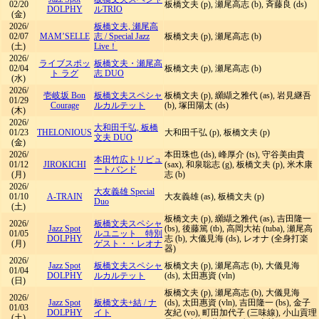
02/20
板橋文夫 (p), 瀬尾高志 (b), 斉藤良 (ds)
DOLPHY
ルTRIO
(金)
2026/
板橋文夫, 瀬尾高
02/07
MAM’SELLE
志
/
Special Jazz
板橋文夫 (p), 瀬尾高志 (b)
(土)
Live！
2026/
ライブスポッ
板橋文夫・瀬尾高
02/04
板橋文夫 (p), 瀬尾高志 (b)
ト ラグ
志 DUO
(水)
2026/
壱岐坂 Bon
板橋文夫スペシャ
板橋文夫 (p), 纐纈之雅代 (as), 岩見継吾
01/29
Courage
ルカルテット
(b), 塚田陽太 (ds)
(木)
2026/
大和田千弘, 板橋
01/23
THELONIOUS
大和田千弘 (p), 板橋文夫 (p)
文夫 DUO
(金)
2026/
本田珠也 (ds), 峰厚介 (ts), 守谷美由貴
本田竹広トリビュ
01/12
JIROKICHI
(sax), 和泉聡志 (g), 板橋文夫 (p), 米木康
ートバンド
(月)
志 (b)
2026/
大友義雄 Special
01/10
A-TRAIN
大友義雄 (as), 板橋文夫 (p)
Duo
(土)
板橋文夫 (p), 纐纈之雅代 (as), 吉田隆一
2026/
板橋文夫スペシャ
Jazz Spot
(bs), 後藤篤 (tb), 高岡大祐 (tuba), 瀬尾高
01/05
ルユニット 特別
DOLPHY
志 (b), 大儀見海 (ds), レオナ (全身打楽
(月)
ゲスト・・レオナ
器)
2026/
Jazz Spot
板橋文夫スペシャ
板橋文夫 (p), 瀬尾高志 (b), 大儀見海
01/04
DOLPHY
ルカルテット
(ds), 太田惠資 (vln)
(日)
板橋文夫 (p), 瀬尾高志 (b), 大儀見海
2026/
Jazz Spot
板橋文夫+結
/
ナ
(ds), 太田惠資 (vln), 吉田隆一 (bs), 金子
01/03
DOLPHY
イト
友紀 (vo), 町田加代子 (三味線), 小山貢理
(土)