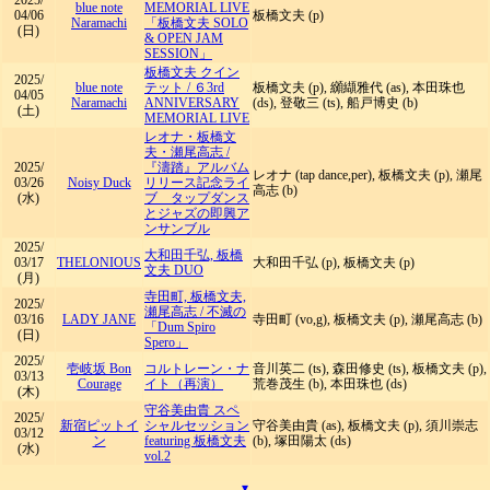
2025/
blue note
MEMORIAL LIVE
04/06
板橋文夫 (p)
Naramachi
「板橋文夫 SOLO
(日)
& OPEN JAM
SESSION」
板橋文夫 クイン
2025/
blue note
テット
/
６3rd
板橋文夫 (p), 纐纈雅代 (as), 本田珠也
04/05
Naramachi
ANNIVERSARY
(ds), 登敬三 (ts), 船戸博史 (b)
(土)
MEMORIAL LIVE
レオナ・板橋文
夫・瀬尾高志
/
2025/
『濤踏』アルバム
レオナ (tap dance,per), 板橋文夫 (p), 瀬尾
03/26
Noisy Duck
リリース記念ライ
高志 (b)
(水)
ブ タップダンス
とジャズの即興ア
ンサンブル
2025/
大和田千弘, 板橋
03/17
THELONIOUS
大和田千弘 (p), 板橋文夫 (p)
文夫 DUO
(月)
寺田町, 板橋文夫,
2025/
瀬尾高志
/
不滅の
03/16
LADY JANE
寺田町 (vo,g), 板橋文夫 (p), 瀬尾高志 (b)
「Dum Spiro
(日)
Spero」
2025/
壱岐坂 Bon
コルトレーン・ナ
音川英二 (ts), 森田修史 (ts), 板橋文夫 (p),
03/13
Courage
イト（再演）
荒巻茂生 (b), 本田珠也 (ds)
(木)
守谷美由貴 スペ
2025/
新宿ピットイ
シャルセッション
守谷美由貴 (as), 板橋文夫 (p), 須川崇志
03/12
ン
featuring 板橋文夫
(b), 塚田陽太 (ds)
(水)
vol.2
▾