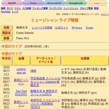
MyDB
Tune
Record/CD
Songbook
Live
検索
ガイド
リスト
入力依頼
ランキング
新着
ライブハウス
ミュージシャン
グループ団体
配信
YouTube
トップ
現在、非登録ユーザー向けの表示になっています。
ログイン
ミュージシャン ライブ情報
名前
板橋文夫
レコード/CD情報
公式サイト
MySpace
Twitter
英語名
Fumio Itabashi
楽器
Piano, Key
今日のライブ
2026年8月6日（木）
今後のライブ
年月日
会場
アーティスト
/
出演者
イベント名
2026/
cooljojo
レオナ (tap dance,全身打楽器), 板橋
08/15
濤踏
jazz+art
文夫 (p), 瀬尾高志 (b)
(土)
2026/
守谷美由貴 スペシャル
守谷美由貴 (as), 板橋文夫 (p), 石井
新宿ピット
08/17
セッション featuring 板
ひなた (ts), 瀬尾高志 (b), 塚田陽太
イン
(月)
橋文夫
(ds)
2026/
Jazz Spot
板橋文夫 & 神田佳子
08/22
板橋文夫 (p), 神田佳子 (per)
DOLPHY
スペシャルDUO
(土)
2026/
本田竹広 トリビュート
本田珠也 (ds), 峰厚介 (ts), 守谷美由
新宿ピット
08/23
バンド
/
本田珠也
貴 (as), 板橋文夫 (p), 和泉聡志 (g), 米
イン
(日)
3DAYS
木康志 (b)