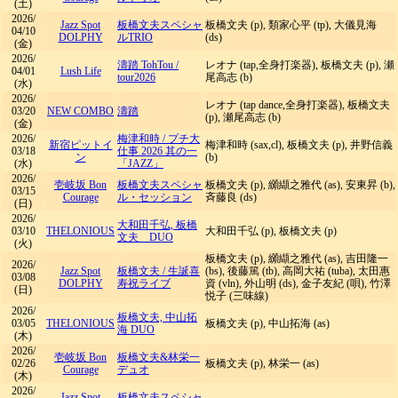
(土)
2026/
Jazz Spot
板橋文夫スペシャ
板橋文夫 (p), 類家心平 (tp), 大儀見海
04/10
DOLPHY
ルTRIO
(ds)
(金)
2026/
濤踏 TohTou
/
レオナ (tap,全身打楽器), 板橋文夫 (p), 瀬
04/01
Lush Life
tour2026
尾高志 (b)
(水)
2026/
レオナ (tap dance,全身打楽器), 板橋文夫
03/20
NEW COMBO
濤踏
(p), 瀬尾高志 (b)
(金)
2026/
梅津和時
/
プチ大
新宿ピットイ
梅津和時 (sax,cl), 板橋文夫 (p), 井野信義
03/18
仕事 2026 其の一
ン
(b)
(水)
「JAZZ」
2026/
壱岐坂 Bon
板橋文夫スペシャ
板橋文夫 (p), 纐纈之雅代 (as), 安東昇 (b),
03/15
Courage
ル・セッション
斉藤良 (ds)
(日)
2026/
大和田千弘, 板橋
03/10
THELONIOUS
大和田千弘 (p), 板橋文夫 (p)
文夫 DUO
(火)
板橋文夫 (p), 纐纈之雅代 (as), 吉田隆一
2026/
Jazz Spot
板橋文夫
/
生誕喜
(bs), 後藤篤 (tb), 高岡大祐 (tuba), 太田惠
03/08
DOLPHY
寿祝ライブ
資 (vln), 外山明 (ds), 金子友紀 (唄), 竹澤
(日)
悦子 (三味線)
2026/
板橋文夫, 中山拓
03/05
THELONIOUS
板橋文夫 (p), 中山拓海 (as)
海 DUO
(木)
2026/
壱岐坂 Bon
板橋文夫&林栄一
02/26
板橋文夫 (p), 林栄一 (as)
Courage
デュオ
(木)
2026/
Jazz Spot
板橋文夫スペシャ