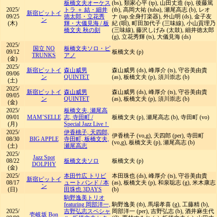
板橋文夫オーケス
(bs), 類家心平 (tp), 山田丈造 (tp), 後藤篤
2025/
トラ ＋ 結・細井
(tb), 高岡大祐 (tuba), 瀬尾高志 (b), レオ
新宿ピットイ
09/25
徳太郎・立花秀
ナ (tap.全身打楽器), 外山明 (ds), 金子友
ン
(木)
輝・大儀見海
/
板
紀 (唄), 町田加代子 (三味線), 小山貢理乃
橋文夫 秋の刻
(三味線), 藤沢しげみ (太鼓), 細井徳太郎
(g), 立花秀輝 (ts), 大儀見海 (ds)
2025/
国立 NO
板橋文夫ソロ・ピ
09/12
板橋文夫 (p)
TRUNKS
アノ
(金)
2025/
新宿ピットイ
森山威男
森山威男 (ds), 峰厚介 (ts), 守谷美由貴
09/06
ン
QUINTET
(as), 板橋文夫 (p), 須川崇志 (b)
(土)
2025/
新宿ピットイ
森山威男
森山威男 (ds), 峰厚介 (ts), 守谷美由貴
09/05
ン
QUINTET
(as), 板橋文夫 (p), 須川崇志 (b)
(金)
2025/
板橋文夫, 瀬尾高
09/01
MAM’SELLE
志, 寺田町
/
板橋文夫 (p), 瀬尾高志 (b), 寺田町 (vo)
(月)
Special Jazz Live！
2025/
伊香桃子, 天四郎,
伊香桃子 (vo,g), 天四郎 (per), 寺田町
08/30
BIG APPLE
寺田町, 板橋文夫,
(vo,g), 板橋文夫 (p), 瀬尾高志 (b)
(土)
瀬尾高志
2025/
Jazz Spot
08/22
板橋文夫ソロ
板橋文夫 (p)
DOLPHY
(金)
2025/
本田竹広 トリビ
本田珠也 (ds), 峰厚介 (ts), 守谷美由貴
新宿ピットイ
08/17
ュートバンド
/
本
(as), 板橋文夫 (p), 和泉聡志 (g), 米木康志
ン
(日)
田珠也 3DAYS
(b)
駒野逸美トリオ
featuring 岡部洋一,
駒野逸美 (tb), 馬場孝喜 (g), 工藤精 (b),
2025/
吉野弘志スペシャ
岡部洋一 (per), 吉野弘志 (b), 酒井麻生代
壱岐坂 Bon