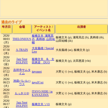
過去のライブ
年月日
会場
アーティスト
/
出演者
イベント名
2026/
板橋文夫, 瀬尾高
板橋文夫 (p), 瀬尾高志 (b), 真柄雄 (tb),
08/03
THELONIOUS
志, 真柄雄, 山田祐
山田祐輔 (ds)
(月)
輔
2026/
大友義雄
/
Special
07/30
A-TRAIN
大友義雄 (as), 板橋文夫 (p)
Live
(木)
2026/
Jazz Spot
板橋文夫 & 太
07/24
板橋文夫 (p), 太田惠資 (vln)
DOLPHY
田惠資 DUO
(金)
2026/
吉祥寺サムタ
07/22
itayoneri
大野えり (vo), 板橋文夫 (p), 米木康志 (b)
イム
(水)
2026/
池袋バレルハ
06/23
itayoN’eri
大野えり (vo), 板橋文夫 (p), 米木康志 (b)
ウス
(火)
2026/
ITAYO-NERI
/
in
06/21
もっきりや
大野えり (vo), 板橋文夫 (p), 米木康志 (b)
KANAZAWA
(日)
2026/
Jazz Spot
06/17
板橋文夫 ソロ
板橋文夫 (p)
DOLPHY
(水)