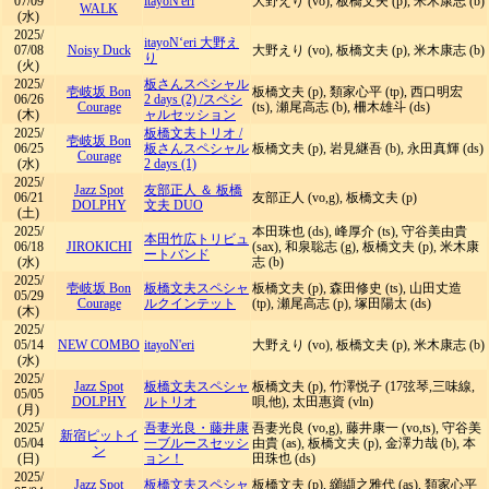
07/09
itayoN'eri
大野えり (vo), 板橋文夫 (p), 米木康志 (b)
WALK
(水)
2025/
itayoN‘eri 大野え
07/08
Noisy Duck
大野えり (vo), 板橋文夫 (p), 米木康志 (b)
り
(火)
2025/
板さんスペシャル
壱岐坂 Bon
板橋文夫 (p), 類家心平 (tp), 西口明宏
06/26
2 days (2) /スペシ
Courage
(ts), 瀬尾高志 (b), 柵木雄斗 (ds)
(木)
ャルセッション
2025/
板橋文夫トリオ
/
壱岐坂 Bon
06/25
板さんスペシャル
板橋文夫 (p), 岩見継吾 (b), 永田真輝 (ds)
Courage
(水)
2 days (1)
2025/
Jazz Spot
友部正人 ＆ 板橋
06/21
友部正人 (vo,g), 板橋文夫 (p)
DOLPHY
文夫 DUO
(土)
2025/
本田珠也 (ds), 峰厚介 (ts), 守谷美由貴
本田竹広トリビュ
06/18
JIROKICHI
(sax), 和泉聡志 (g), 板橋文夫 (p), 米木康
ートバンド
(水)
志 (b)
2025/
壱岐坂 Bon
板橋文夫スペシャ
板橋文夫 (p), 森田修史 (ts), 山田丈造
05/29
Courage
ルクインテット
(tp), 瀬尾高志 (p), 塚田陽太 (ds)
(木)
2025/
05/14
NEW COMBO
itayoN'eri
大野えり (vo), 板橋文夫 (p), 米木康志 (b)
(水)
2025/
Jazz Spot
板橋文夫スペシャ
板橋文夫 (p), 竹澤悦子 (17弦琴,三味線,
05/05
DOLPHY
ルトリオ
唄,他), 太田惠資 (vln)
(月)
2025/
吾妻光良・藤井康
吾妻光良 (vo,g), 藤井康一 (vo,ts), 守谷美
新宿ピットイ
05/04
一ブルースセッシ
由貴 (as), 板橋文夫 (p), 金澤力哉 (b), 本
ン
(日)
ョン！
田珠也 (ds)
2025/
Jazz Spot
板橋文夫スペシャ
板橋文夫 (p), 纐纈之雅代 (as), 類家心平