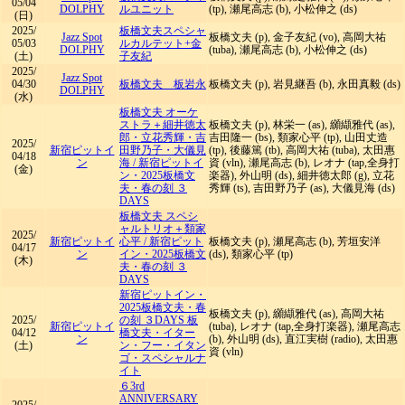
05/04
DOLPHY
ルユニット
(tp), 瀬尾高志 (b), 小松伸之 (ds)
(日)
2025/
板橋文夫スペシャ
Jazz Spot
板橋文夫 (p), 金子友紀 (vo), 高岡大祐
05/03
ルカルテット+金
DOLPHY
(tuba), 瀬尾高志 (b), 小松伸之 (ds)
(土)
子友紀
2025/
Jazz Spot
04/30
板橋文夫 板岩永
板橋文夫 (p), 岩見継吾 (b), 永田真毅 (ds)
DOLPHY
(水)
板橋文夫 オーケ
ストラ＋細井徳太
板橋文夫 (p), 林栄一 (as), 纐纈雅代 (as),
郎・立花秀輝・吉
吉田隆一 (bs), 類家心平 (tp), 山田丈造
2025/
新宿ピットイ
田野乃子・大儀見
(tp), 後藤篤 (tb), 高岡大祐 (tuba), 太田惠
04/18
ン
海
/
新宿ピットイ
資 (vln), 瀬尾高志 (b), レオナ (tap,全身打
(金)
ン・2025板橋文
楽器), 外山明 (ds), 細井徳太郎 (g), 立花
夫・春の刻 ３
秀輝 (ts), 吉田野乃子 (as), 大儀見海 (ds)
DAYS
板橋文夫 スペシ
ャルトリオ＋類家
2025/
新宿ピットイ
心平
/
新宿ピット
板橋文夫 (p), 瀬尾高志 (b), 芳垣安洋
04/17
ン
イン・2025板橋文
(ds), 類家心平 (tp)
(木)
夫・春の刻 ３
DAYS
新宿ピットイン・
2025板橋文夫・春
板橋文夫 (p), 纐纈雅代 (as), 高岡大祐
2025/
の刻 ３DAYS 板
新宿ピットイ
(tuba), レオナ (tap,全身打楽器), 瀬尾高志
04/12
橋文夫・イター
ン
(b), 外山明 (ds), 直江実樹 (radio), 太田惠
(土)
ン・フー・イタン
資 (vln)
ゴ・スペシャルナ
イト
６3rd
ANNIVERSARY