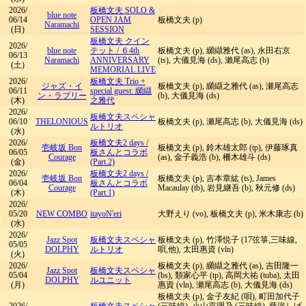
2026/
板橋文夫 SOLO &
blue note
06/14
OPEN JAM
板橋文夫 (p)
Naramachi
(日)
SESSION
板橋文夫 クイン
2026/
blue note
テット
/
６4th
板橋文夫 (p), 纐纈雅代 (as), 永田右京
06/13
Naramachi
ANNIVERSARY
(ts), 大儀見海 (ds), 瀨尾高志 (b)
(土)
MEMORIAL LIVE
2026/
板橋文夫 Trio +
ジャズ・イ
板橋文夫 (p), 纐纈之雅代 (as), 瀬尾高志
06/11
special guest: 纐纈
ン・ラブリー
(b), 大儀見海 (ds)
(木)
之雅代
2026/
板橋文夫スペシャ
06/10
THELONIOUS
板橋文夫 (p), 瀬尾高志 (b), 大儀見海 (ds)
ルトリオ
(水)
2026/
板橋文夫2 days /
壱岐坂 Bon
板橋文夫 (p), 鈴木雄太郎 (tp), 伊藤琢真
06/05
板さんとコラボ
Courage
(as), 金子義浩 (b), 柵木雄斗 (ds)
(金)
(Part.2)
2026/
板橋文夫2 days /
壱岐坂 Bon
板橋文夫 (p), 吉本章紘 (ts), James
06/04
板さんとコラボ
Courage
Macaulay (tb), 岩見継吾 (b), 秋元修 (ds)
(木)
(Part.1)
2026/
05/20
NEW COMBO
itayoN'eri
大野えり (vo), 板橋文夫 (p), 米木康志 (b)
(水)
2026/
Jazz Spot
板橋文夫スペシャ
板橋文夫 (p), 竹澤悦子 (17弦箏,三味線,
05/05
DOLPHY
ルトリオ
唄,他), 太田惠資 (vln)
(火)
2026/
板橋文夫 (p), 纐纈之雅代 (as), 吉田隆一
Jazz Spot
板橋文夫スペシャ
05/04
(bs), 類家心平 (tp), 高岡大祐 (tuba), 太田
DOLPHY
ルユニット
(月)
惠資 (vln), 瀬尾高志 (b), 大儀見海 (ds)
板橋文夫 (p), 金子友紀 (唄), 町田加代子