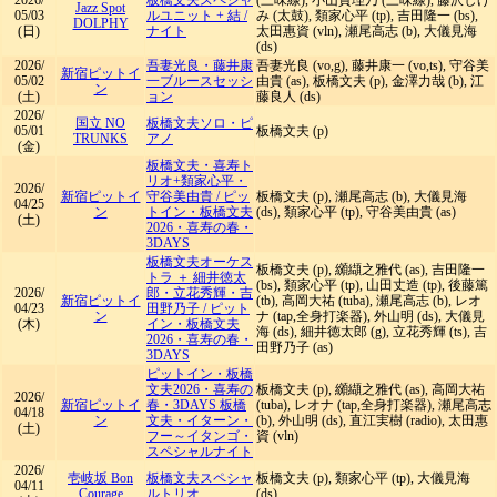
2026/
板橋文夫スペシャ
(三味線), 小山貢理乃 (三味線), 藤沢しげ
Jazz Spot
05/03
ルユニット + 結
/
み (太鼓), 類家心平 (tp), 吉田隆一 (bs),
DOLPHY
(日)
ナイト
太田惠資 (vln), 瀬尾高志 (b), 大儀見海
(ds)
2026/
吾妻光良・藤井康
吾妻光良 (vo,g), 藤井康一 (vo,ts), 守谷美
新宿ピットイ
05/02
一ブルースセッシ
由貴 (as), 板橋文夫 (p), 金澤力哉 (b), 江
ン
(土)
ョン
藤良人 (ds)
2026/
国立 NO
板橋文夫ソロ・ピ
05/01
板橋文夫 (p)
TRUNKS
アノ
(金)
板橋文夫・喜寿ト
リオ+類家心平・
2026/
新宿ピットイ
守谷美由貴
/
ピッ
板橋文夫 (p), 瀬尾高志 (b), 大儀見海
04/25
ン
トイン・板橋文夫
(ds), 類家心平 (tp), 守谷美由貴 (as)
(土)
2026・喜寿の春・
3DAYS
板橋文夫オーケス
板橋文夫 (p), 纐纈之雅代 (as), 吉田隆一
トラ ＋ 細井徳太
(bs), 類家心平 (tp), 山田丈造 (tp), 後藤篤
2026/
郎・立花秀輝・吉
新宿ピットイ
(tb), 高岡大祐 (tuba), 瀬尾高志 (b), レオ
04/23
田野乃子
/
ピット
ン
ナ (tap,全身打楽器), 外山明 (ds), 大儀見
(木)
イン・板橋文夫
海 (ds), 細井徳太郎 (g), 立花秀輝 (ts), 吉
2026・喜寿の春・
田野乃子 (as)
3DAYS
ピットイン・板橋
文夫2026・喜寿の
板橋文夫 (p), 纐纈之雅代 (as), 高岡大祐
2026/
新宿ピットイ
春・3DAYS 板橋
(tuba), レオナ (tap,全身打楽器), 瀬尾高志
04/18
ン
文夫・イターン・
(b), 外山明 (ds), 直江実樹 (radio), 太田惠
(土)
フー～イタンゴ・
資 (vln)
スペシャルナイト
2026/
壱岐坂 Bon
板橋文夫スペシャ
板橋文夫 (p), 類家心平 (tp), 大儀見海
04/11
Courage
ルトリオ
(ds)