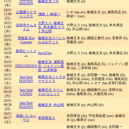
11/12
板橋文夫ソロ
板橋文夫 (p)
DOLPHY
(水)
2025/
公園通りクラ
レオ (tap,etc), 板橋文夫 (p), 瀬尾高志 (b),
11/09
濤踏 ＋ 林栄一
シックス
林栄一 (sax)
(日)
2025/
大野えり, 板橋文
吉祥寺サムタ
大野えり (vo), 板橋文夫 (p), 米木康志
11/05
夫, 米木康志 ゲス
イム
(b), 外山明 (ds)
(水)
ト外山明
2025/
壱岐坂 Bon
板橋文夫スペシャ
板橋文夫 (p), 纐纈之雅代 (as), 安東昇 (b),
10/31
Courage
ルカルテット
斉藤良 (ds)
(金)
2025/
新宿ピットイ
10/29
ItayoN'eri
大野えり (vo), 板橋文夫 (p), 米木康志 (b)
ン
(水)
2025/
板橋文夫, 瀬尾高
板橋文夫 (p), 瀬尾高志 (b), ジェイソン渡
10/24
THELONIOUS
志, ジェイソン渡
部 (tp), 二木幹弥 (ds)
(金)
部, 二木幹弥
2025/
板橋文夫 (p), 吉田隆一 (bs), 後藤篤 (tb),
Jazz Spot
板橋文夫ジャズオ
10/11
高岡大祐 (tuba), 太田惠資 (vln), 瀬尾高志
DOLPHY
ーケストラ
(土)
(b), 外山明 (ds), レオナ (tap,全身打楽器)
2025/
Jazz Spot
板橋文夫 スペシ
板橋文夫 (p), 纐纈雅代 (as), 高岡大祐
09/29
CANDY
ャル•ユニット
(tuba), 瀨尾高 (b), 大儀見海 (ds)
(月)
2025/
Jazz Spot
09/28
板橋文夫, 外山明
板橋文夫 (p), 外山明 (ds)
DOLPHY
(日)
2025/
池袋バレルハ
本田珠也 (ds), 守谷美由貴 (sax), 板橋文
09/27
本田珠也４
ウス
夫 (p), 峰厚介 (sax)
(土)
板橋文夫 (p), 纐纈雅代 (as), 吉田隆一