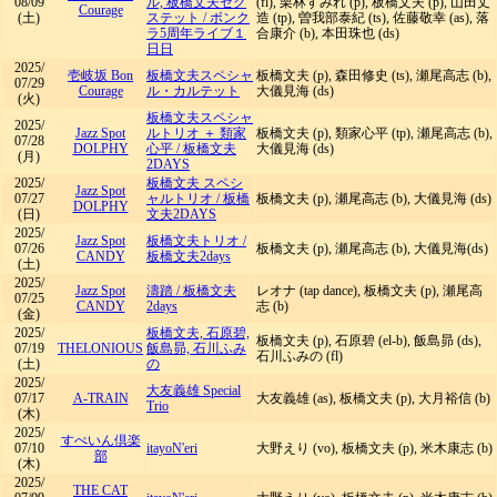
08/09
ル, 板橋文夫セク
(fl), 栗林すみれ (p), 板橋文夫 (p), 山田丈
Courage
(土)
ステット
/
ボンク
造 (tp), 曽我部泰紀 (ts), 佐藤敬幸 (as), 落
ラ5周年ライブ１
合康介 (b), 本田珠也 (ds)
日日
2025/
壱岐坂 Bon
板橋文夫スペシャ
板橋文夫 (p), 森田修史 (ts), 瀬尾高志 (b),
07/29
Courage
ル・カルテット
大儀見海 (ds)
(火)
板橋文夫スペシャ
2025/
Jazz Spot
ルトリオ ＋ 類家
板橋文夫 (p), 類家心平 (tp), 瀬尾高志 (b),
07/28
DOLPHY
心平
/
板橋文夫
大儀見海 (ds)
(月)
2DAYS
2025/
板橋文夫 スペシ
Jazz Spot
07/27
ャルトリオ
/
板橋
板橋文夫 (p), 瀬尾高志 (b), 大儀見海 (ds)
DOLPHY
(日)
文夫2DAYS
2025/
Jazz Spot
板橋文夫トリオ
/
07/26
板橋文夫 (p), 瀬尾高志 (b), 大儀見海(ds)
CANDY
板橋文夫2days
(土)
2025/
Jazz Spot
濤踏
/
板橋文夫
レオナ (tap dance), 板橋文夫 (p), 瀬尾高
07/25
CANDY
2days
志 (b)
(金)
2025/
板橋文夫, 石原碧,
板橋文夫 (p), 石原碧 (el-b), 飯島昴 (ds),
07/19
THELONIOUS
飯島昴, 石川ふみ
石川ふみの (fl)
(土)
の
2025/
大友義雄 Special
07/17
A-TRAIN
大友義雄 (as), 板橋文夫 (p), 大月裕信 (b)
Trio
(木)
2025/
すぺいん倶楽
07/10
itayoN'eri
大野えり (vo), 板橋文夫 (p), 米木康志 (b)
部
(木)
2025/
THE CAT