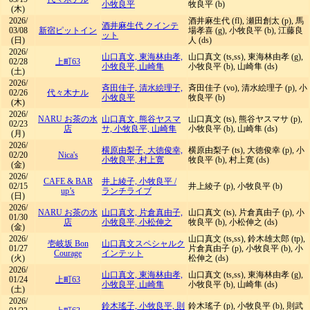
小牧良平
牧良平 (b)
(木)
2026/
酒井麻生代 (fl), 瀬田創太 (p), 馬
酒井麻生代 クインテ
03/08
新宿ピットイン
場孝喜 (g), 小牧良平 (b), 江藤良
ット
(日)
人 (ds)
2026/
山口真文, 東海林由孝,
山口真文 (ts,ss), 東海林由孝 (g),
02/28
上町63
小牧良平, 山崎隼
小牧良平 (b), 山崎隼 (ds)
(土)
2026/
斉田佳子, 清水絵理子,
斉田佳子 (vo), 清水絵理子 (p), 小
02/26
代々木ナル
小牧良平
牧良平 (b)
(木)
2026/
NARU お茶の水
山口真文, 熊谷ヤスマ
山口真文 (ts), 熊谷ヤスマサ (p),
02/23
店
サ, 小牧良平, 山崎隼
小牧良平 (b), 山崎隼 (ds)
(月)
2026/
横原由梨子, 大徳俊幸,
横原由梨子 (ts), 大徳俊幸 (p), 小
02/20
Nica's
小牧良平, 村上寛
牧良平 (b), 村上寛 (ds)
(金)
2026/
CAFE & BAR
井上綾子, 小牧良平
/
02/15
井上綾子 (p), 小牧良平 (b)
up’s
ランチライブ
(日)
2026/
NARU お茶の水
山口真文, 片倉真由子,
山口真文 (ts), 片倉真由子 (p), 小
01/30
店
小牧良平, 小松伸之
牧良平 (b), 小松伸之 (ds)
(金)
2026/
山口真文 (ts,ss), 鈴木雄太郎 (tp),
壱岐坂 Bon
山口真文スペシャルク
01/27
片倉真由子 (p), 小牧良平 (b), 小
Courage
インテット
(火)
松伸之 (ds)
2026/
山口真文, 東海林由孝,
山口真文 (ts,ss), 東海林由孝 (g),
01/24
上町63
小牧良平, 山崎隼
小牧良平 (b), 山崎隼 (ds)
(土)
2026/
鈴木瑤子, 小牧良平, 則
鈴木瑤子 (p), 小牧良平 (b), 則武