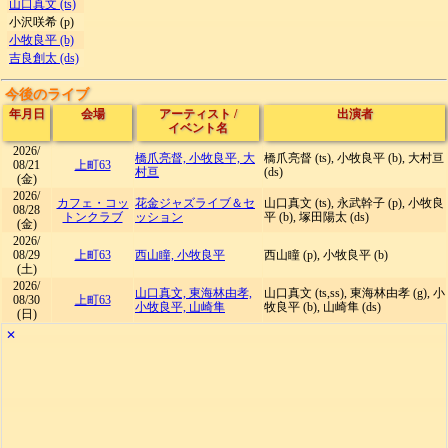
山口真文 (ts)
小沢咲希 (p)
小牧良平 (b)
吉良創太 (ds)
今後のライブ
年月日
会場
アーティスト
/
出演者
イベント名
2026/
橋爪亮督, 小牧良平, 大
橋爪亮督 (ts), 小牧良平 (b), 大村亘
08/21
上町63
村亘
(ds)
(金)
2026/
カフェ・コッ
花金ジャズライブ＆セ
山口真文 (ts), 永武幹子 (p), 小牧良
08/28
トンクラブ
ッション
平 (b), 塚田陽太 (ds)
(金)
2026/
08/29
上町63
西山瞳, 小牧良平
西山瞳 (p), 小牧良平 (b)
(土)
2026/
山口真文, 東海林由孝,
山口真文 (ts,ss), 東海林由孝 (g), 小
08/30
上町63
小牧良平, 山崎隼
牧良平 (b), 山崎隼 (ds)
(日)
✕