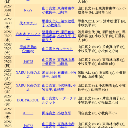
(日)
人 (ds)
2026/
山口真文, 東海林由孝,
山口真文 (ts), 東海林由孝 (g), 小
08/01
Nica's
小牧良平, 山崎隼
牧良平 (b), 山崎隼 (ds)
(土)
2026/
甲斐久仁江, 清水絵理
甲斐久仁江 (vo), 清水絵理子 (p),
07/30
代々木ナル
子, 小牧良平
小牧良平 (b)
(木)
2026/
酒井麻生代, 瀬田創太,
酒井麻生代 (fl), 瀬田創太 (p), 馬
六本木 アルフィ
07/29
馬場孝喜, 小牧良平, 江
場孝喜 (g), 小牧良平 (b), 江藤良
ー
(水)
藤良人
人 (ds)
2026/
壱岐坂 Bon
山口真文 (ts,ss), 片倉真由子 (p),
07/28
山口真文カルテット
Courage
小牧良平 (b), 小松伸之 (ds)
(火)
2026/
山口真文, 東海林由孝,
山口真文 (ts,ss), 東海林由孝 (g),
07/26
上町63
小牧良平, 山崎隼
小牧良平 (b), 山崎隼 (ds)
(日)
2026/
NARU お茶の水
米田あゆ, 石田衛, 小牧
米田あゆ (as), 石田衛 (p), 小牧良
07/17
店
良平, 山崎隼
平 (b), 山崎隼 (ds)
(金)
2026/
NARU お茶の水
山口真文, 小沢咲希, 小
山口真文 (ts), 小沢咲希 (p), 小牧
07/10
店
牧良平, 山崎隼
良平 (b), 山崎隼 (ds)
(金)
2026/
山口真文リーダークァ
山口真文 (ts,ss), 片倉真由子 (p),
07/06
BODY&SOUL
ルテット
小牧良平 (b), 小松信之 (ds)
(月)
2026/
07/02
APPLE
田窪寛之, 小牧良平
田窪寛之 (p), 小牧良平 (b)
(木)
2026/
山口真文, 東海林由孝,
山口真文 (ts,ss), 東海林由孝 (g),
06/28
上町63