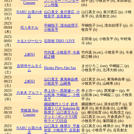
10/25
ン / ジョー・ヘンダー
由子 (p), 小牧良平 (b), 本田珠也
Courage
(土)
ソン特集
(ds)
2025/
NARU お茶の水
山口真文, 泉川貴広, 小
山口真文 (ts), 泉川貴広 (p), 小牧
10/21
店
牧良平, 吉良創太
良平 (b), 吉良創太 (ds)
(火)
2025/
平嶋悦子, 清水絵理子,
平嶋悦子 (vo), 清水絵理子 (p), 小
09/04
代々木ナル
小牧良平
牧良平 (b)
(木)
2025/
石田衛 (p), 小牧良平 (b), 中村海
09/01
そるとぴーなつ
石田衛 TRIO
/
LIVE
斗 (ds)
(月)
2025/
竹内直, 小牧良平, 今泉
竹内直 (ts,etc), 小牧良平 (b), 今泉
08/31
上町63
総之輔
総之輔 (ds)
(日)
2025/
吉祥寺サムタイ
ませひろこ (sax), 中嶋錠二 (p),
08/30
Hiroko Plays Alto Sax
ム
小牧良平 (b), 北澤大樹 (ds)
(土)
2025/
山口真文, 東海林由孝,
山口真文 (ts,ss), 東海林由孝 (g),
08/23
上町63
小牧良平, 山崎隼
小牧良平 (b), 山崎隼 (ds)
(土)
2025/
井上功一, 西尾健一, 中
井上功一 (ds), 西尾健一 (tp), 中
六本木 アルフィ
08/20
山拓海, 中嶋錠二, 小牧
山拓海 (as), 中嶋錠二 (p), 小牧良
ー
(水)
良平
平 (b)
纐纈雅代トリオ, 鈴木
纐纈雅代 (as), 清水絵理子 (p), 安
2025/
良雄トリオ featuring 松
東昇 (b), 鈴木良雄 (b), 山本剛
壱岐坂 Bon
08/10
島啓之, 山口真文カル
(p), 柳沼佑育 (ds), 松島啓之 (tp),
Courage
(日)
テット
/
ボンクラ5周
山口真文 (ts,ss), 片倉真由子 (p),
年ライブ2日目
小牧良平 (b), 塚田陽太 (ds)
2025/
山口真文, 峰厚介, 平倉
山口真文 (ts), 峰厚介 (ts), 平倉初
NARU お茶の水
08/09
初音, 小牧良平, 吉良創
音 (p), 小牧良平 (b), 吉良創太
店