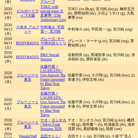
(金)
グループ
TOKU with
2026/
TOKU (vo,flh,tp), 宮川純 (key,p), 楠井五月
ビルボードラ
special guest 大
04/15
(b), 菅野知明 (ds), 小沼ようすけ (g), 大黒
イブ大阪
黒摩季
/
25th
(水)
摩季 (vo)
Anniversary Live
2026/
六本木 アルフ
中村海斗, 平田
04/13
中村海斗 (ds), 平田晃一 (g), 宮川純 (org)
ィー
晃一, 宮川純
(月)
2026/
グレース･マー
グレース・マーヤ (p,vo), 宮川純 (org), 菅
04/11
BODY&SOUL
ヤ弾き語りトリ
野知明 (ds)
(土)
オ
2026/
B&S Special
谷殿明良 (tp), 馬場智章 (ts), 宮川純 (p), 清
04/09
BODY&SOUL
Session
水昭好 (b), 濱田省吾 (ds)
(木)
佐藤竹善 ×
LAGHEADS
/
2026/
ブルーノート
Live Answer The
佐藤竹善 (vo), 小川翔 (g), 宮川純 (key), 山
04/08
東京
Future presented
本連 (b), 伊吹文裕 (ds)
(水)
by Blue Note
Tokyo
佐藤竹善 ×
LAGHEADS
/
2026/
ブルーノート
Live Answer The
佐藤竹善 (vo), 小川翔 (g), 宮川純 (key), 山
04/07
東京
Future presented
本連 (b), 伊吹文裕 (ds)
(火)
by Blue Note
Tokyo
2026/
ナオ・ヨシオカ
ナオ・ヨシオカ (vo), 宮川純 (p,key), 磯貝
ブルーノート
04/02
/
Tokyo Funk
一樹 (g), 堀井慶一 (b), 松浦嘉也 (ds), 池本
東京
(木)
Sessions 2026
茂貴 (tb), 真砂陽地 (tp), 陸悠 (sax)
2026/
WonderWall
吉田サトシ
/
吉田サトシ (g), 宮川純 (p), 小泉”P”克人