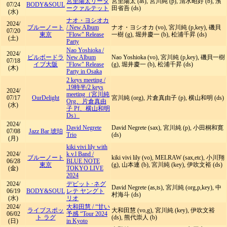
宮里陽太リーダ
宮里陽太 (as), 宮川純 (p), 清水昭好 (b), 濱
07/24
BODY&SOUL
ークァルテット
田省吾 (ds)
(水)
ナオ・ヨシオカ
2024/
ブルーノート
/
New Album
ナオ・ヨシオカ (vo), 宮川純 (p,key), 磯貝
07/20
東京
"Flow" Release
一樹 (g), 堀井慶一 (b), 松浦千昇 (ds)
(土)
Party
Nao Yoshioka
/
2024/
ビルボードラ
New Album
Nao Yoshioka (vo), 宮川純 (p,key), 磯貝一樹
07/18
イブ大阪
"Flow" Release
(g), 堀井慶一 (b), 松浦千昇 (ds)
(木)
Party in Osaka
2 keys meeting
/
.19時半/2 keys
2024/
meeting（宮川純
07/17
OurDelight
宮川純 (org), 片倉真由子 (p), 横山和明 (ds)
Org、片倉真由
(水)
子 Pf、横山和明
Ds）
2024/
David Negrete
David Negrete (sax), 宮川純 (p), 小田桐和寛
07/08
Jazz Bar 琥珀
Trio
(ds)
(月)
kiki vivi lily with
2024/
k.v.l Band
/
ブルーノート
kiki vivi lily (vo), MELRAW (sax,etc), 小川翔
06/28
BLUE NOTE
東京
(g), 山本連 (b), 宮川純 (key), 伊吹文裕 (ds)
(金)
TOKYO LIVE
2024
2024/
デビット･ネグ
David Negrete (as,ts), 宮川純 (org,p,key), 中
06/19
BODY&SOUL
レテ ヤングト
村海斗 (ds)
(水)
リオ
2024/
大和田慧
/
“甘い
ライブスポッ
大和田慧 (vo,g), 宮川純 (key), 伊吹文裕
06/02
予感 “Tour 2024
ト ラグ
(ds), 熊代崇人 (b)
(日)
in Kyoto