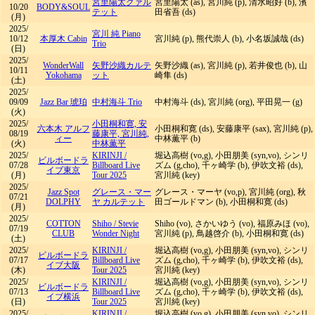
宮里陽太クァル
宮里陽太 (as), 宮川純 (p), 清水昭好 (b), 濱
10/20
BODY&SOUL
テット
田省吾 (ds)
(月)
2025/
宮川 純 Piano
10/12
本厚木 Cabin
宮川純 (p), 熊代崇人 (b), ​小名坂誠哉 (ds)
Trio
(日)
2025/
WonderWall
矢野沙織カルテ
矢野沙織 (as), 宮川純 (p), 若井俊也 (b), 山
10/11
Yokohama
ット
崎隼 (ds)
(土)
2025/
09/09
Jazz Bar 琥珀
中村海斗 Trio
中村海斗 (ds), 宮川純 (org), 平田晃一 (g)
(火)
2025/
小田桐和寛, 安
六本木 アルフ
小田桐和寛 (ds), 安藤康平 (sax), 宮川純 (p),
08/19
藤康平, 宮川純,
ィー
中林薫平 (b)
(火)
中林薫平
2025/
KIRINJI
/
堀込高樹 (vo,g), 小田朋美 (syn,vo), シンリ
ビルボードラ
07/28
Billboard Live
ズム (g,cho), 千ヶ崎学 (b), 伊吹文裕 (ds),
イブ東京
(月)
Tour 2025
宮川純 (key)
2025/
Jazz Spot
グレース・マー
グレース・マーヤ (vo,p), 宮川純 (org), 秋
07/21
DOLPHY
ヤ カルテット
田ゴールドマン (b), 小田桐和寛 (ds)
(月)
2025/
COTTON
Shiho
/
Stevie
Shiho (vo), さかいゆう (vo), 福原みほ (vo),
07/19
CLUB
Wonder Night
宮川純 (p), 鳥越啓介 (b), 小田桐和寛 (ds)
(土)
2025/
KIRINJI
/
堀込高樹 (vo,g), 小田朋美 (syn,vo), シンリ
ビルボードラ
07/17
Billboard Live
ズム (g,cho), 千ヶ崎学 (b), 伊吹文裕 (ds),
イブ大阪
(木)
Tour 2025
宮川純 (key)
2025/
KIRINJI
/
堀込高樹 (vo,g), 小田朋美 (syn,vo), シンリ
ビルボードラ
07/13
Billboard Live
ズム (g,cho), 千ヶ崎学 (b), 伊吹文裕 (ds),
イブ横浜
(日)
Tour 2025
宮川純 (key)
2025/
KIRINJI
/
堀込高樹 (vo,g), 小田朋美 (syn,vo), シンリ