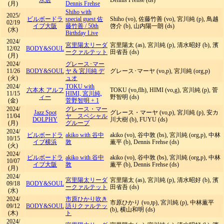
水店
Dennis Frehse (ds)
(月)
Dennis Frehse
Shiho with
2025/
ビルボードラ
special guest 佐
Shiho (vo), 佐藤竹善 (vo), 宮川純 (p), 鳥越
02/19
イブ大阪
藤竹善
/
50th
啓介 (b), 山内陽一朗 (ds)
(水)
Birthday Live
2024/
宮里陽太リーダ
宮里陽太 (as), 宮川純 (p), 清水昭好 (b), 濱
12/02
BODY&SOUL
ークァルテット
田省吾 (ds)
(月)
2024/
グレース･マー
11/26
BODY&SOUL
ヤ & 宮川純 デ
グレース･マーヤ (vo,p), 宮川純 (org,p)
(火)
ュオ
2024/
TOKU with
六本木 アルフ
TOKU (vo,flh), HIMI (vo,g), 宮川純 (p), 菅
11/15
HIMI, 宮川純,
ィー
野智明 (ds)
(金)
菅野智明 + 1
2024/
グレース・マー
Jazz Spot
グレース・マーヤ (vo,p), 宮川純 (p), 安カ
11/04
ヤ スペシャル
DOLPHY
川大樹 (b), FUYU (ds)
(月)
グループ
2024/
ビルボードラ
akiko with 谷中
akiko (vo), 谷中敦 (bs), 宮川純 (org,p), 中林
10/15
イブ横浜
敦
薫平 (b), Dennis Frehse (ds)
(火)
2024/
ビルボードラ
akiko with 谷中
akiko (vo), 谷中敦 (bs), 宮川純 (org,p), 中林
10/07
イブ大阪
敦
薫平 (b), Dennis Frehse (ds)
(月)
2024/
宮里陽太リーダ
宮里陽太 (as), 宮川純 (p), 清水昭好 (b), 濱
09/18
BODY&SOUL
ークァルテット
田省吾 (ds)
(水)
2024/
市原ひかり吹き
市原ひかり (vo,tp), 宮川純 (p), 中林薫平
09/12
BODY&SOUL
語りクァルテッ
(b), 横山和明 (ds)
(木)
ト
2024/