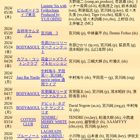
大野雄二 (comp,arr,produce), 市原康 (ds), ミ
Lupintic Six with
ッチー長岡 (el-b), 松島啓之 (tp), 鈴木央紹
2024/
ビルボードラ
Fujikochans
(sax), 和泉聡志 (g), 宮川純 (p,key), 佐々木
05/30
イブ東京
Produced by
久美 (vo,cho), Tiger (vo,cho), 稲泉りん
(木)
YUJI OHNO
(vo,cho), 佐々木詩織 (vo,cho), 上村信 (b),
土井敏之 (MC)
2024/
吉祥寺サムタ
05/29
宮川純 3
宮川純 (p), 中林薫平 (b), Dennis Frehse (ds)
イム
(水)
2024/
市原ひかりリー
市原ひかり (tp,vo), 宮川純 (p), 荻原亮 (g),
05/24
BODY&SOUL
ダークィンテッ
清水昭好 (b), 山口友郎 (ds)
(金)
ト
2024/
カフェ・コッ
花金ジャズライ
04/26
宮川純 (p), 三嶋大輝 (b), 叶雅久 (ds)
トンクラブ
ブ＆セッション
(金)
中村海斗, 平田
2024/
晃一, 宮川純
/
04/22
Jazz Bar Nardis
中村海斗 (ds), 平田晃一 (g), 宮川純 (org)
movie option 適
(月)
用ライブ
2024/
宮里陽太リーダ
宮里陽太 (as), 宮川純 (p), 清水昭好 (b), 濱
04/17
BODY&SOUL
ークァルテット
田省吾 (ds)
(水)
2024/
デビット･ネグ
David Negrete (as,ts), 宮川純 (org,p), 中村海
03/25
BODY&SOUL
レテ ヤングト
斗 (ds)
(月)
リオ
2024/
TENDRE
/
TENDRE (vo,key), 松浦大樹 (ds), 小西遼
COTTON
03/14
MERRY WHITE
(sax,syn), 越智俊介 (b), AAAMYYY
CLUB
(木)
DAY
(cho,syn), 宮川純 (p,key)
LAGHEADS
2024/
ブルーノート
with KIRINJI /
小川翔 (g), 山本連 (b), 宮川純 (key), 伊吹文
03/10