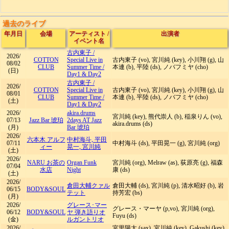
過去のライブ
年月日
会場
アーティスト
/
出演者
イベント名
古内東子
/
2026/
COTTON
Special Live in
古内東子 (vo), 宮川純 (key), 小川翔 (g), 山
08/02
CLUB
Summer Time /
本連 (b), 平陸 (ds), ノバフミヤ (cho)
(日)
Day1 & Day2
古内東子
/
2026/
COTTON
Special Live in
古内東子 (vo), 宮川純 (key), 小川翔 (g), 山
08/01
CLUB
Summer Time /
本連 (b), 平陸 (ds), ノバフミヤ (cho)
(土)
Day1 & Day2
2026/
akira.drums
宮川純 (key), 熊代崇人 (b), 稲泉りん (vo),
07/13
Jazz Bar 琥珀
2days AT Jazz
akira.drums (ds)
(月)
Bar 琥珀
2026/
六本木 アルフ
中村海斗, 平田
07/11
中村海斗 (ds), 平田晃一 (g), 宮川純 (org)
ィー
晃一, 宮川純
(土)
2026/
NARU お茶の
Organ Funk
宮川純 (org), Melraw (as), 荻原亮 (g), 福森
07/04
水店
Night
康 (ds)
(土)
2026/
倉田大輔クァル
倉田大輔 (ds), 宮川純 (p), 清水昭好 (b), 岩
06/15
BODY&SOUL
テット
持芳宏 (bs)
(月)
2026/
グレース･マー
グレース・マーヤ (p,vo), 宮川純 (org),
06/12
BODY&SOUL
ヤ 弾き語りオ
Fuyu (ds)
(金)
ルガントリオ
2026/
宮里陽太 (sax), 宮川純 (key), Gakushi (key),