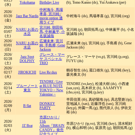
03/25
Yokohama
Birthday Live
(b), Tomo Kanno (ds), Yui Arakawa (per)
(水)
中村海斗, 馬場
2026/
孝喜, 宮川純
/
03/20
Jazz Bar Nardis
中村海斗 (ds), 馬場孝喜 (g), 宮川純 (org)
movie option 適
(金)
用ライブ
2026/
宮川純, 朝田拓
NARU お茶の
宮川純 (p), 朝田拓馬 (g), 中林薫平 (b), 小名
03/07
馬, 中林薫平, 小
水店
坂誠哉 (ds)
(土)
名坂誠哉
2026/
広瀬未来, 宮川
NARU お茶の
広瀬未来 (tp), 宮川純 (p), 手島甫 (b), Gene
03/01
純, 手島甫, Gene
水店
Jackson (ds)
(日)
Jackson
2026/
グレース・マー
Jazz Spot
グレース・マーヤ (vo,p), 宮川純 (p,org),
02/28
ヤ スペシャル
DOLPHY
FUYU (ds)
(土)
TRIO
2026/
鶴谷智生 (ds), 菰口雄矢 (g), 宮川純 (key),
02/17
JIROKICHI
Live Re:dux
森光奏太 (b)
(火)
TENDRE
/
Live
2026/
TENDRE (vo,key), 松浦大樹 (ds), 小西遼
ブルーノート
at BLUE NOTE
02/14
(sax,syn), 高木祥太 (b), AAAMYYY
東京
TOKYO ~ New
(土)
(cho,syn), 宮川純 (p,key)
Valentine ~
半田信英 (tb), 真砂陽地 (tp), 具志堅創 (tp),
2026/
DONKEY
堂地誠人 (sax), 近藤淳也 (sax), 宮川純
02/09
B flat
PARTY
(key,p), 外園一馬 (g), 熊代崇人 (b), 伊吹文
(月)
裕 (ds)
市原ひかり
/
2026/
11th
市原ひかり (tp,vo), 宮川純 (key), 清水昭好
02/03
JZ Brat
Album『BRAIN
(b), 横山和明 (ds), 荻原亮 (g), 朝田拓馬 (g)
(火)
CANDY』発売
記念ライブ