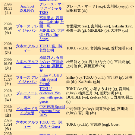
2026/
グレース・マー
Jazz Spot
グレース・マーヤ (vo,p), 宮川純 (key,p), 小
01/31
ヤ スペシャル
DOLPHY
田桐和寛 (ds)
(土)
TRIO
宮里陽太, 宮川
純、Gakushi, 外
2026/
ブルース アレ
園一馬,
宮里陽太 (sax), 宮川純 (key), Gakushi (key),
01/20
イ ジャパン
MIKIDEN, 大津
外園一馬 (g), MIKIDEN (b), 大津惇 (ds)
(火)
惇
/
Play The
Songs
2026/
六本木 アルフ
TOKU, 宮川純,
01/14
TOKU (vo,flh), 宮川純 (org), 菅野知明 (ds)
ィー
菅野知明
(水)
松島啓之, 石川
2026/
六本木 アルフ
ひなた, 宮川純,
松島啓之 (tp), 石川ひなた (ts), 宮川純 (p),
01/06
ィー
上村信, 高橋直
上村信 (b), 高橋直希 (ds)
(火)
希
2025/
Shiho × TOKU
ブルース アレ
Shiho (vo), TOKU (vo,flh), 宮川純 (p), 沼澤
12/27
with Special
イ ジャパン
尚 (ds), Kai Petite (g,b)
(土)
Friends
TOKU
/
TOKU (vo,flh), 小沼ようすけ (g), 宮川純
2025/
ブルーノート
celebrates 25th
(p,key), 楠井五月 (b), 菅野知明 (ds),
12/07
東京
year with special
DOUBLE (vo), Zeebra (MC), 日野JINO賢二
(日)
guests
(b)
2025/
中村佳穂 Special
ビルボードラ
中村佳穂 (vo,key), 閑喜弦介 (g), 宮川純
11/28
quartetto
/
live
イブ大阪
(p,key), 宮川剛 (ds)
(金)
2025
2025/
六本木 アルフ
TOKU, 宮川純
10/24
TOKU (vo,flh), 宮川純 (org), Guest
ィー
DUO + Guest
(金)
2025/