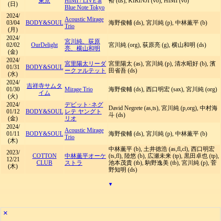
東京
HIMI
/
LIVE at
裕 (ds), KIRINJI (vo), HIMI (vo)
(日)
Blue Note Tokyo
2024/
Acoustic Mirage
03/04
BODY&SOUL
海野俊輔 (ds), 宮川純 (p), 中林薫平 (b)
Trio
(月)
2024/
宮川純、荻原
02/02
OurDelight
宮川純 (org), 荻原亮 (g), 横山和明 (ds)
亮、横山和明
(金)
2024/
宮里陽太リーダ
宮里陽太 (as), 宮川純 (p), 清水昭好 (b), 濱
01/31
BODY&SOUL
ークァルテット
田省吾 (ds)
(水)
2024/
吉祥寺サムタ
01/30
Mirage Trio
海野俊輔 (ds), 西口明宏 (sax), 宮川純 (org)
イム
(火)
2024/
デビット･ネグ
David Negrete (as,ts), 宮川純 (p,org), 中村海
01/12
BODY&SOUL
レテ ヤングト
斗 (ds)
(金)
リオ
2024/
Acoustic Mirage
01/11
BODY&SOUL
海野俊輔 (ds), 宮川純 (p), 中林薫平 (b)
Trio
(木)
中林薫平 (b), 土井徳浩 (as,fl,cl), 西口明宏
2023/
COTTON
中林薫平オーケ
(ts,fl), 陸悠 (b), 広瀬未来 (tp), 黒田卓也 (tp),
12/21
CLUB
ストラ
池本茂貴 (tb), 駒野逸美 (tb), 宮川純 (p), 菅
(木)
野知明 (ds)
▾
✕