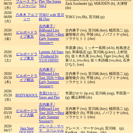
ブルース アレ
Play The Songs
06/10
Zack Auslander (g), MIKIDEN (b), 大津惇
イ ジャパン
Vol.2
(水)
(ds)
2026/
六本木 アルフ
TOKU with 宮川
06/09
TOKU (vo,flh), 宮川純 (p)
ィー
純 Duo
(火)
古内東子
/
2026/
Billboard Live
古内東子 (vo), 宮川純 (key), 植田浩二 (g),
ビルボードラ
06/05
Tour 2026 〜Best
越智俊介 (b), 平陸 (ds), ノバフミヤ (cho),
イブ東京
(金)
Early Summer
ソラナヒトミ (cho)
Session〜
市原康 (ds), ミッチー長岡 (el-b), 松島啓之
2026/
Lupintic All Stars
(tp), 和泉聡志 (g), 宮川純 (p,key), 上村信
ビルボードラ
05/30
/
Produced by
(b), 佐々木久美 (vo,cho), Tiger (vo,cho), 稲
イブ東京
(土)
YUJI OHNO
泉りん (vo,cho), 佐々木詩織 (vo,cho), 石井
ひなた (sax)
古内東子
/
2026/
Billboard Live
古内東子 (vo), 宮川純 (key), 植田浩二 (g),
ビルボードラ
05/28
Tour 2026 〜Best
越智俊介 (b), 平陸 (ds), ノバフミヤ (cho),
イブ横浜
(木)
Early Summer
ソラナヒトミ (cho)
Session〜
2026/
市原ひかり
/
市原ひかり (tp,vo), 宮川純 (org), 平田晃一
05/20
BODY&SOUL
Sings and Play
(g), 横山和明 (ds)
(水)
古内東子
/
2026/
Billboard Live
古内東子 (vo), 宮川純 (key), 植田浩二 (g),
ビルボードラ
05/19
Tour 2026 〜Best
越智俊介 (b), 平陸 (ds), ノバフミヤ (cho),
イブ大阪
(火)
Early Summer
ソラナヒトミ (cho)
Session〜
2026/
グレース・マー
Jazz Spot
グレース・マーヤ (vo,p), 宮川純 (p),
04/17
ヤ スペシャル
DOLPHY
KenKen (b), Yukino (ds)