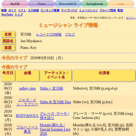
MyDB
Tune
Record/CD
Songbook
Live
検索
ガイド
リスト
入力依頼
ランキング
新着
ライブハウス
ミュージシャン
グループ団体
配信
YouTube
トップ
現在、非登録ユーザー向けの表示になっています。
ログイン
ミュージシャン ライブ情報
名前
宮川純
レコード/CD情報
ブログ
英語名
Jun Miyakawa
楽器
Piano, Key
今日のライブ
2026年8月10日（月）
今後のライブ
年月日
会場
アーティスト
/
出演者
イベント名
2026/
08/21
gallery zing
Shiho × 宮川純
Shiho(vo), 宮川純 (p,org,el-p)
(金)
2026/
ジャズ・イ
08/23
Shiho & 宮川純 Duo
Shiho (vo), 宮川純 (p,key)
ン・ラブリー
(日)
2026/
グレース･マーヤ
/
グレース・マーヤ (p,vo), 宮川純 (org),
08/24
BODY&SOUL
弾き語り
Gene Jackson (ds)
(月)
2026/
Monday満ちる
/
Monday満ちる (vo,fl), 宮川純 (p), 吉田
ブルーノート
08/25
Special Summer Live
サトシ (g), 小泉P克人 (b), 菅野知明
東京
(火)
2026
(ds)