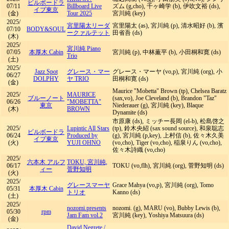
ビルボードラ
07/11
Billboard Live
ズム (g,cho), 千ヶ崎学 (b), 伊吹文裕 (ds),
イブ東京
(金)
Tour 2025
宮川純 (key)
2025/
宮里陽太リーダ
宮里陽太 (as), 宮川純 (p), 清水昭好 (b), 濱
07/10
BODY&SOUL
ークァルテット
田省吾 (ds)
(木)
2025/
宮川純 Piano
07/05
本厚木 Cabin
宮川純 (p), 中林薫平 (b), 小田桐和寛 (ds)
Trio
(土)
2025/
Jazz Spot
グレース・マー
グレース・マーヤ (vo,p), 宮川純 (org), 小
06/27
DOLPHY
ヤ TRIO
田桐和寛 (ds)
(金)
Maurice "Mobetta" Brown (tp), Chelsea Baratz
2025/
MAURICE
ブルーノート
(sax,vo), Joe Cleveland (b), Brandon "Taz"
06/26
"MOBETTA"
東京
Niederauer (g), 宮川純 (key), Blaque
(木)
BROWN
Dynamite (ds)
市原康 (ds), ミッチー長岡 (el-b), 松島啓之
2025/
Lupintic All Stars
(tp), 鈴木央紹 (sax sound source), 和泉聡志
ビルボードラ
06/24
Produced by
(g), 宮川純 (p,key), 上村信 (b), 佐々木久美
イブ東京
(火)
YUJI OHNO
(vo,cho), Tiger (vo,cho), 稲泉りん (vo,cho),
佐々木詩織 (vo,cho)
2025/
六本木 アルフ
TOKU, 宮川純,
06/17
TOKU (vo,flh), 宮川純 (org), 菅野知明 (ds)
ィー
菅野知明
(火)
2025/
グレースマーヤ
Grace Mahya (vo,p), 宮川純 (org), Tomo
05/31
本厚木 Cabin
トリオ
Kanno (ds)
(土)
2025/
nozomi.presents
nozomi. (g), MARU (vo), Bubby Lewis (b),
05/30
rpm
Jam Fam vol.2
宮川純 (key), Yoshiya Matsuura (ds)
(金)
David Negrete
/