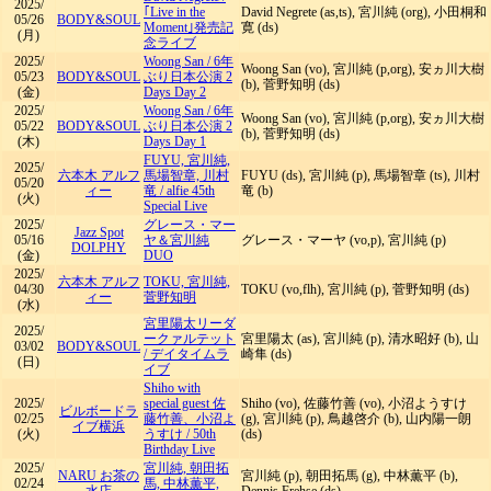
2025/
｢Live in the
David Negrete (as,ts), 宮川純 (org), 小田桐和
05/26
BODY&SOUL
Moment｣発売記
寛 (ds)
(月)
念ライブ
2025/
Woong San
/
6年
Woong San (vo), 宮川純 (p,org), 安ヵ川大樹
05/23
BODY&SOUL
ぶり日本公演 2
(b), 菅野知明 (ds)
(金)
Days Day 2
2025/
Woong San
/
6年
Woong San (vo), 宮川純 (p,org), 安ヵ川大樹
05/22
BODY&SOUL
ぶり日本公演 2
(b), 菅野知明 (ds)
(木)
Days Day 1
FUYU, 宮川純,
2025/
六本木 アルフ
馬場智章, 川村
FUYU (ds), 宮川純 (p), 馬場智章 (ts), 川村
05/20
ィー
竜
/
alfie 45th
竜 (b)
(火)
Special Live
2025/
グレース・マー
Jazz Spot
05/16
ヤ＆宮川純
グレース・マーヤ (vo,p), 宮川純 (p)
DOLPHY
(金)
DUO
2025/
六本木 アルフ
TOKU, 宮川純,
04/30
TOKU (vo,flh), 宮川純 (p), 菅野知明 (ds)
ィー
菅野知明
(水)
宮里陽太リーダ
2025/
ークァルテット
宮里陽太 (as), 宮川純 (p), 清水昭好 (b), 山
03/02
BODY&SOUL
/
デイタイムラ
崎隼 (ds)
(日)
イブ
Shiho with
2025/
special guest 佐
Shiho (vo), 佐藤竹善 (vo), 小沼ようすけ
ビルボードラ
02/25
藤竹善、小沼よ
(g), 宮川純 (p), 鳥越啓介 (b), 山内陽一朗
イブ横浜
(火)
うすけ
/
50th
(ds)
Birthday Live
2025/
宮川純, 朝田拓
NARU お茶の
宮川純 (p), 朝田拓馬 (g), 中林薫平 (b),
02/24
馬, 中林薫平,