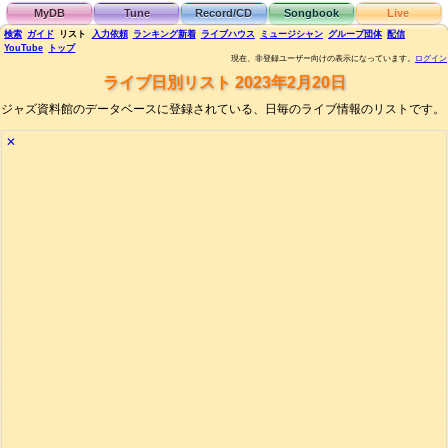
MyDB
Tune
Record/CD
Songbook
Live
検索
ガイド
リスト
入力依頼
ランキング
新着
ライブハウス
ミュージシャン
グループ団体
配信
YouTube
トップ
現在、非登録ユーザー向けの表示になっています。
ログイン
ライブ日別リスト 2023年2月20日
ジャズ資料館のデータベースに登録されている、日毎のライブ情報のリストです。
✕