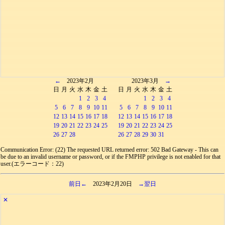
←
2023年2月
2023年3月
→
日
月
火
水
木
金
土
日
月
火
水
木
金
土
1
2
3
4
1
2
3
4
5
6
7
8
9
10
11
5
6
7
8
9
10
11
12
13
14
15
16
17
18
12
13
14
15
16
17
18
19
20
21
22
23
24
25
19
20
21
22
23
24
25
26
27
28
26
27
28
29
30
31
Communication Error: (22) The requested URL returned error: 502 Bad Gateway - This can
be due to an invalid username or password, or if the FMPHP privilege is not enabled for that
user.(エラーコード：22)
前日←
2023年2月20日
→翌日
✕