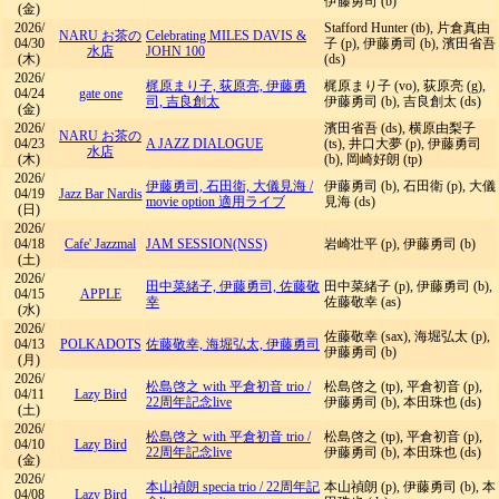
伊藤勇司 (b)
(金)
2026/
Stafford Hunter (tb), 片倉真由
NARU お茶の
Celebrating MILES DAVIS &
04/30
子 (p), 伊藤勇司 (b), 濱田省吾
水店
JOHN 100
(木)
(ds)
2026/
梶原まり子, 荻原亮, 伊藤勇
梶原まり子 (vo), 荻原亮 (g),
04/24
gate one
司, 吉良創太
伊藤勇司 (b), 吉良創太 (ds)
(金)
2026/
濱田省吾 (ds), 横原由梨子
NARU お茶の
04/23
A JAZZ DIALOGUE
(ts), 井口大夢 (p), 伊藤勇司
水店
(木)
(b), 岡崎好朗 (tp)
2026/
伊藤勇司, 石田衛, 大儀見海
/
伊藤勇司 (b), 石田衛 (p), 大儀
04/19
Jazz Bar Nardis
movie option 適用ライブ
見海 (ds)
(日)
2026/
04/18
Cafe' Jazzmal
JAM SESSION(NSS)
岩崎壮平 (p), 伊藤勇司 (b)
(土)
2026/
田中菜緒子, 伊藤勇司, 佐藤敬
田中菜緒子 (p), 伊藤勇司 (b),
04/15
APPLE
幸
佐藤敬幸 (as)
(水)
2026/
佐藤敬幸 (sax), 海堀弘太 (p),
04/13
POLKADOTS
佐藤敬幸, 海堀弘太, 伊藤勇司
伊藤勇司 (b)
(月)
2026/
松島啓之 with 平倉初音 trio
/
松島啓之 (tp), 平倉初音 (p),
04/11
Lazy Bird
22周年記念live
伊藤勇司 (b), 本田珠也 (ds)
(土)
2026/
松島啓之 with 平倉初音 trio
/
松島啓之 (tp), 平倉初音 (p),
04/10
Lazy Bird
22周年記念live
伊藤勇司 (b), 本田珠也 (ds)
(金)
2026/
本山禎朗 specia trio
/
22周年記
本山禎朗 (p), 伊藤勇司 (b), 本
04/08
Lazy Bird