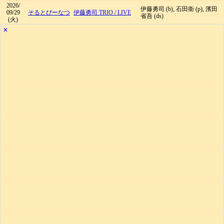
2026/
伊藤勇司 (b), 石田衛 (p), 濱田
09/29
そるとぴーなつ
伊藤勇司 TRIO
/
LIVE
省吾 (ds)
(火)
✕