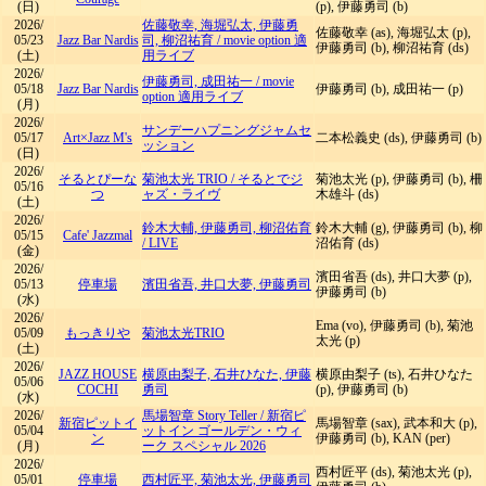
(日)
(p), 伊藤勇司 (b)
2026/
佐藤敬幸, 海堀弘太, 伊藤勇
佐藤敬幸 (as), 海堀弘太 (p),
05/23
Jazz Bar Nardis
司, 柳沼祐育
/
movie option 適
伊藤勇司 (b), 柳沼祐育 (ds)
(土)
用ライブ
2026/
伊藤勇司, 成田祐一
/
movie
05/18
Jazz Bar Nardis
伊藤勇司 (b), 成田祐一 (p)
option 適用ライブ
(月)
2026/
サンデーハプニングジャムセ
05/17
Art×Jazz M's
二本松義史 (ds), 伊藤勇司 (b)
ッション
(日)
2026/
そるとぴーな
菊池太光 TRIO
/
そるとでジ
菊池太光 (p), 伊藤勇司 (b), 柵
05/16
つ
ャズ・ライヴ
木雄斗 (ds)
(土)
2026/
鈴木大輔, 伊藤勇司, 柳沼佑育
鈴木大輔 (g), 伊藤勇司 (b), 柳
05/15
Cafe' Jazzmal
/
LIVE
沼佑育 (ds)
(金)
2026/
濱田省吾 (ds), 井口大夢 (p),
05/13
停車場
濱田省吾, 井口大夢, 伊藤勇司
伊藤勇司 (b)
(水)
2026/
Ema (vo), 伊藤勇司 (b), 菊池
05/09
もっきりや
菊池太光TRIO
太光 (p)
(土)
2026/
JAZZ HOUSE
横原由梨子, 石井ひなた, 伊藤
横原由梨子 (ts), 石井ひなた
05/06
COCHI
勇司
(p), 伊藤勇司 (b)
(水)
2026/
馬場智章 Story Teller
/
新宿ピ
新宿ピットイ
馬場智章 (sax), 武本和大 (p),
05/04
ットイン ゴールデン・ウィ
ン
伊藤勇司 (b), KAN (per)
(月)
ーク スペシャル 2026
2026/
西村匠平 (ds), 菊池太光 (p),
05/01
停車場
西村匠平, 菊池太光, 伊藤勇司