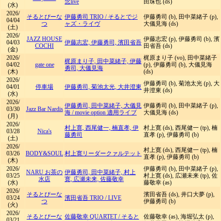
念live
田珠也 (ds)
(水)
2026/
そるとぴーな
伊藤勇司 TRIO
/
そるとでジ
伊藤勇司 (b), 田中菜緒子 (p),
04/04
つ
ャズ・ライヴ
大儀見海 (ds)
(土)
2026/
JAZZ HOUSE
伊藤志宏 (p), 伊藤勇司 (b), 濱
04/03
伊藤志宏, 伊藤勇司, 濱田省吾
COCHI
田省吾 (ds)
(金)
2026/
梶原まり子 (vo), 田中菜緒子
梶原まり子, 田中菜緒子, 伊藤
04/02
gate one
(p), 伊藤勇司 (b), 大儀見海
勇司, 大儀見海
(木)
(ds)
2026/
伊藤勇司 (b), 菊池太光 (p), 大
04/01
停車場
伊藤勇司, 菊池太光, 大井澄東
井澄東 (ds)
(水)
2026/
伊藤勇司, 田中菜緒子, 大儀見
伊藤勇司 (b), 田中菜緒子 (p),
03/30
Jazz Bar Nardis
海
/
movie option 適用ライブ
大儀見海 (ds)
(月)
2026/
村上寛, 西尾健一, 楠直孝, 伊
村上寛 (ds), 西尾健一 (tp), 楠
03/28
Nica's
藤勇司
直孝 (p), 伊藤勇司 (b)
(土)
2026/
村上寛 (ds), 西尾健一 (tp), 楠
03/26
BODY&SOUL
村上寛リーダークァルテット
直孝 (p), 伊藤勇司 (b)
(木)
2026/
伊藤勇司 (b), 田中菜緒子 (p),
NARU お茶の
伊藤勇司, 田中菜緒子, 村上
03/25
村上寛 (ds), 広瀬未来 (tp), 佐
水店
寛, 広瀬未来, 佐藤敬幸
(水)
藤敬幸 (as)
2026/
そるとぴーな
濱田省吾 (ds), 井口大夢 (p),
03/24
濱田省吾 TRIO
/
LIVE
つ
伊藤勇司 (b)
(火)
2026/
そるとぴーな
佐藤敬幸 QUARTET
/
そると
佐藤敬幸 (as), 海堀弘太 (p),
03/21