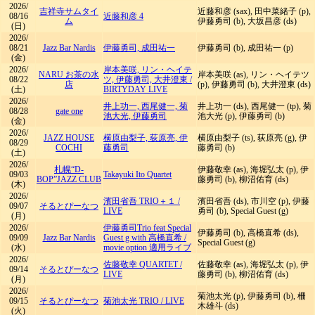
2026/
吉祥寺サムタイ
近藤和彦 (sax), 田中菜緒子 (p),
08/16
近藤和彦 4
ム
伊藤勇司 (b), 大坂昌彦 (ds)
(日)
2026/
08/21
Jazz Bar Nardis
伊藤勇司, 成田祐一
伊藤勇司 (b), 成田祐一 (p)
(金)
2026/
岸本美咲, リン・ヘイテ
NARU お茶の水
岸本美咲 (as), リン・ヘイテツ
08/22
ツ, 伊藤勇司, 大井澄東
/
店
(p), 伊藤勇司 (b), 大井澄東 (ds)
(土)
BIRTYDAY LIVE
2026/
井上功一, 西尾健一, 菊
井上功一 (ds), 西尾健一 (tp), 菊
08/28
gate one
池大光, 伊藤勇司
池大光 (p), 伊藤勇司 (b)
(金)
2026/
JAZZ HOUSE
横原由梨子, 荻原亮, 伊
横原由梨子 (ts), 荻原亮 (g), 伊
08/29
COCHI
藤勇司
藤勇司 (b)
(土)
2026/
札幌“D-
伊藤敬幸 (as), 海堀弘太 (p), 伊
09/03
Takayuki Ito Quartet
BOP”JAZZ CLUB
藤勇司 (b), 柳沼佑育 (ds)
(木)
2026/
濱田省吾 TRIO＋１
/
濱田省吾 (ds), 市川空 (p), 伊藤
09/07
そるとぴーなつ
LIVE
勇司 (b), Special Guest (g)
(月)
2026/
伊藤勇司Trio feat Special
伊藤勇司 (b), 高橋直希 (ds),
09/09
Jazz Bar Nardis
Guest g with 高橋直希
/
Special Guest (g)
(水)
movie option 適用ライブ
2026/
佐藤敬幸 QUARTET
/
佐藤敬幸 (as), 海堀弘太 (p), 伊
09/14
そるとぴーなつ
LIVE
藤勇司 (b), 柳沼佑育 (ds)
(月)
2026/
菊池太光 (p), 伊藤勇司 (b), 柵
09/15
そるとぴーなつ
菊池太光 TRIO
/
LIVE
木雄斗 (ds)
(火)