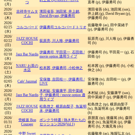
03/02
村上寛 QUARTET
/
LIVE
つ
直孝 (p), 伊藤勇司 (b)
(月)
2026/
濱田省吾 (ds), 池田篤 (sax),
吉祥寺サムタ
濱田省吾, 池田篤, 井上銘,
02/26
井上銘 (g), David Bryant (p),
イム
David Bryant, 伊藤勇司
(木)
伊藤勇司 (b)
2026/
佐藤敬幸 (as), 田中菜緒子
02/25
コルコバード
伊藤勇司コルコバードトリオ
(p), 伊藤勇司 (b)
(水)
2026/
JAZZ HOUSE
荻原亮 (g), 川人唯 (p), 伊藤勇
02/22
荻原亮, 川人唯, 伊藤勇司
COCHI
司 (b)
(日)
2026/
伊藤勇司, 平田晃一, 石田衛
/
伊藤勇司 (b), 平田晃一 (g), 石
02/18
Jazz Bar Nardis
movie option 適用ライブ
田衛 (p)
(水)
2026/
NARU お茶の
松本茜 (p), 伊藤勇司 (b), 小松
02/14
松本茜, 伊藤勇司, 小松伸之
水店
伸之 (ds)
(土)
2026/
安保徹, 吉田桂一, 伊藤勇司
/
安保徹 (ts), 吉田桂一 (p), 伊
02/05
Cafe' Jazzmal
LIVE
藤勇司 (b)
(木)
2026/
木村紘, 安藤康平, 田中菜緒
木村紘 (ds), 安藤康平 (sax),
02/02
Jazz Bar Nardis
子, 伊藤勇司
/
movie option 適
田中菜緒子 (p), 伊藤勇司 (b)
(月)
用ライブ
2026/
松島啓之 (tp), 横原由梨子
JAZZ HOUSE
松島啓之, 横原由梨子, 魚返明
02/01
(ts), 魚返明未 (p), 伊藤勇司
COCHI
未, 伊藤勇司
(日)
(b)
2026/
原朋直 (tp), 後藤篤 (tb), 森田
壱岐坂 Bon
ボンクラ特選 / 熱き男たちの
01/31
修史 (ts), 魚返明未 (p), 伊藤
Courage
セッション2026(Vol.1)
(土)
勇司 (b), 大儀見海 (ds)
2026/
中野 Sweet
佐藤敬幸 (as), 海堀弘太 (p),