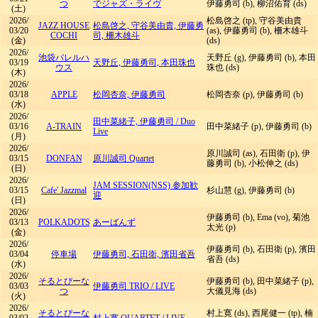
つ
でジャズ・ライヴ
伊藤勇司 (b), 柳沼佑育 (ds)
(土)
2026/
松島啓之 (tp), 守谷美由貴
JAZZ HOUSE
松島啓之, 守谷美由貴, 伊藤勇
03/20
(as), 伊藤勇司 (b), 柵木雄斗
COCHI
司, 柵木雄斗
(金)
(ds)
2026/
池袋バレルハ
天野丘 (g), 伊藤勇司 (b), 本田
03/19
天野丘, 伊藤勇司, 本田珠也
ウス
珠也 (ds)
(木)
2026/
03/18
APPLE
松岡杏奈, 伊藤勇司
松岡杏奈 (p), 伊藤勇司 (b)
(水)
2026/
田中菜緒子, 伊藤勇司
/
Duo
03/16
A-TRAIN
田中菜緒子 (p), 伊藤勇司 (b)
Live
(月)
2026/
原川誠司 (as), 石田衛 (p), 伊
03/15
DONFAN
原川誠司 Quartet
藤勇司 (b), 小松伸之 (ds)
(日)
2026/
JAM SESSION(NSS) 参加歓
03/15
Cafe' Jazzmal
杉山慧 (g), 伊藤勇司 (b)
迎
(日)
2026/
伊藤勇司 (b), Ema (vo), 菊池
03/13
POLKADOTS
あーばんず
太光 (p)
(金)
2026/
伊藤勇司 (b), 石田衛 (p), 濱田
03/04
停車場
伊藤勇司, 石田衛, 濱田省吾
省吾 (ds)
(水)
2026/
そるとぴーな
伊藤勇司 (b), 田中菜緒子 (p),
03/03
伊藤勇司 TRIO
/
LIVE
つ
大儀見海 (ds)
(火)
2026/
そるとぴーな
村上寛 (ds), 西尾健一 (tp), 楠