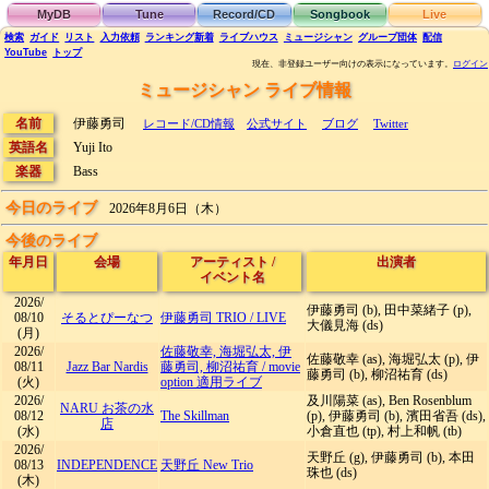
MyDB
Tune
Record/CD
Songbook
Live
検索
ガイド
リスト
入力依頼
ランキング
新着
ライブハウス
ミュージシャン
グループ団体
配信
YouTube
トップ
現在、非登録ユーザー向けの表示になっています。
ログイン
ミュージシャン ライブ情報
名前
伊藤勇司
レコード/CD情報
公式サイト
ブログ
Twitter
英語名
Yuji Ito
楽器
Bass
今日のライブ
2026年8月6日（木）
今後のライブ
年月日
会場
アーティスト
/
出演者
イベント名
2026/
伊藤勇司 (b), 田中菜緒子 (p),
08/10
そるとぴーなつ
伊藤勇司 TRIO
/
LIVE
大儀見海 (ds)
(月)
2026/
佐藤敬幸, 海堀弘太, 伊
佐藤敬幸 (as), 海堀弘太 (p), 伊
08/11
Jazz Bar Nardis
藤勇司, 柳沼祐育
/
movie
藤勇司 (b), 柳沼祐育 (ds)
(火)
option 適用ライブ
2026/
及川陽菜 (as), Ben Rosenblum
NARU お茶の水
08/12
The Skillman
(p), 伊藤勇司 (b), 濱田省吾 (ds),
店
(水)
小倉直也 (tp), 村上和帆 (tb)
2026/
天野丘 (g), 伊藤勇司 (b), 本田
08/13
INDEPENDENCE
天野丘 New Trio
珠也 (ds)
(木)