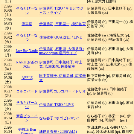
(日)
(ds), 原大力 (顧問)
2026/
そるとぴーな
伊藤勇司 TRIO
/
そるとでジ
伊藤勇司 (b), 田中菜緒子 (p),
06/06
つ
ャズ・ライヴ
大儀見海 (ds)
(土)
2026/
伊藤勇司 (b), 平田晃一 (g), 柳
06/03
停車場
伊藤勇司, 平田晃一, 柳沼佑育
沼佑育 (ds)
(水)
2026/
そるとぴーな
佐藤敬幸 (as), 海堀弘太 (p),
06/02
佐藤敬幸 QUARTET
/
LIVE
つ
伊藤勇司 (b), 柳沼佑育 (ds)
(火)
2026/
伊藤勇司, 石田衛, 大儀見海
/
伊藤勇司 (b), 石田衛 (p), 大儀
06/01
Jazz Bar Nardis
movie option 適用ライブ
見海 (ds)
(月)
2026/
伊藤勇司 (b), 田中菜緒子 (p),
NARU お茶の
伊藤勇司, 田中菜緒子, 村上
05/31
村上寛 (ds), 広瀬未来 (tp), 佐
水店
寛, 広瀬未来, 佐藤敬幸
(日)
藤敬幸 (as)
2026/
田中菜穂子, 伊藤勇司, 広瀬未
田中菜穂子 (p), 伊藤勇司 (b),
05/30
APPLE
来
広瀬未来 (tp)
(土)
2026/
佐藤敬幸 (as), 田中菜緒子
05/27
コルコバード
伊藤勇司コルコバードトリオ
(p), 伊藤勇司 (b)
(水)
2026/
そるとぴーな
伊藤勇司 (b), 石田衛 (p), 濱田
05/26
伊藤勇司 TRIO
/
LIVE
つ
省吾 (ds)
(火)
2026/
新宿ピットイ
なら春子 (p), 林栄一 (as), 伊
05/24
なら春子 ”ボゴビレマン”
ン
藤勇司 (b), 岡部洋一 (per)
(日)
2026/
本田珠也 (ds), 石井ひなた
壱岐坂 Bon
05/24
珠也青春塾
/
2026(Vol.1)
(sax), 鈴木雄太郎 (tp), 市川空
Courage