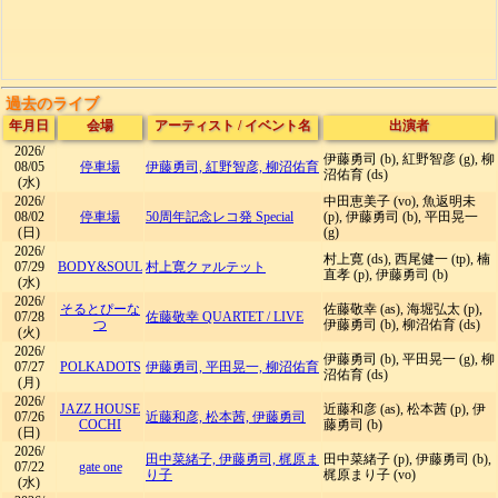
過去のライブ
年月日
会場
アーティスト
/
イベント名
出演者
2026/
伊藤勇司 (b), 紅野智彦 (g), 柳
08/05
停車場
伊藤勇司, 紅野智彦, 柳沼佑育
沼佑育 (ds)
(水)
2026/
中田恵美子 (vo), 魚返明未
08/02
停車場
50周年記念レコ発 Special
(p), 伊藤勇司 (b), 平田晃一
(日)
(g)
2026/
村上寛 (ds), 西尾健一 (tp), 楠
07/29
BODY&SOUL
村上寛クァルテット
直孝 (p), 伊藤勇司 (b)
(水)
2026/
そるとぴーな
佐藤敬幸 (as), 海堀弘太 (p),
07/28
佐藤敬幸 QUARTET
/
LIVE
つ
伊藤勇司 (b), 柳沼佑育 (ds)
(火)
2026/
伊藤勇司 (b), 平田晃一 (g), 柳
07/27
POLKADOTS
伊藤勇司, 平田晃一, 柳沼佑育
沼佑育 (ds)
(月)
2026/
JAZZ HOUSE
近藤和彦 (as), 松本茜 (p), 伊
07/26
近藤和彦, 松本茜, 伊藤勇司
COCHI
藤勇司 (b)
(日)
2026/
田中菜緒子, 伊藤勇司, 梶原ま
田中菜緒子 (p), 伊藤勇司 (b),
07/22
gate one
り子
梶原まり子 (vo)
(水)