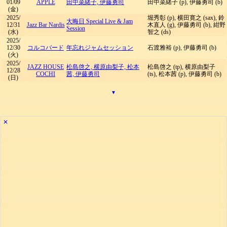
01/09
APPLE
田中菜緒子, 伊藤勇司
田中菜緒子 (p), 伊藤勇司 (b)
(金)
2025/
堀秀彰 (p), 横田寛之 (sax), 鈴
大晦日 Special Live & Jam
12/31
Jazz Bar Nardis
木直人 (g), 伊藤勇司 (b), 紺野
Session
(水)
智之 (ds)
2025/
12/30
コルコバード
年忘れジャムセッション
石渡雅裕 (p), 伊藤勇司 (b)
(火)
2025/
JAZZ HOUSE
松島啓之, 横原由梨子, 松本
松島啓之 (tp), 横原由梨子
12/28
COCHI
茜, 伊藤勇司
(ts), 松本茜 (p), 伊藤勇司 (b)
(日)
▾
✕