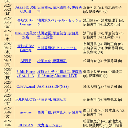
(土)
2026/
JAZZ HOUSE
近藤和彦, 清水絵理子, 伊藤勇
近藤和彦 (as), 清水絵理子
06/21
COCHI
司
(p), 伊藤勇司 (b)
(日)
2026/
壱岐坂 Bon
池田篤スペシャル・セッショ
池田篤 (as), 清水絵理子 (p),
06/19
Courage
ン
伊藤勇司 (b), 原大力 (ds)
(金)
2026/
NARU お茶の
濱田省吾, 平倉初音, 伊藤勇
濱田省吾 (ds), 平倉初音 (p),
06/18
水店
司, 江澤茜
伊藤勇司 (b), 江澤茜 (as)
(木)
2026/
市川秀男 (p), 岡崎正典 (ts),
壱岐坂 Bon
06/17
市川秀男SP クインテット
加納奈実 (as), 伊藤勇司 (b),
Courage
(水)
吉良創太 (ds)
2026/
06/15
APPLE
松岡杏奈, 伊藤勇司
松岡杏奈 (p), 伊藤勇司 (b)
(月)
2026/
Public House
梶原まり子, 中嶋錠二, 伊藤勇
梶原まり子 (vo), 中嶋錠二
06/14
ぴあにしも
司
/
Sunday Afternoon LIVE
(p), 伊藤勇司 (b)
(日)
2026/
06/12
Cafe' Jazzmal
JAM SESSION(NSS)
鈴木大輔 (g), 伊藤勇司 (b)
(金)
2026/
06/11
POLKADOTS
伊藤勇司, 海堀弘太
伊藤勇司 (b), 海堀弘太 (p)
(木)
2026/
西田千穂 (vo), 鈴木直人 (g),
06/09
gate one
西田千穂, 鈴木直人, 伊藤勇司
伊藤勇司 (b)
(火)
2026/
松原慎之介 (as), 菊池太光
06/07
DONFAN
大力 セッション
(p), 伊藤勇司 (b), 濱田省吾