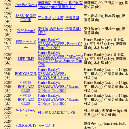
2026/
伊藤勇司, 平田晃一, 柳沼佑育
伊藤勇司 (b), 平田晃一 (g), 柳
07/21
Jazz Bar Nardis
/
movie option 適用ライブ
沼佑育 (ds)
(火)
2026/
JAZZ HOUSE
三木俊雄 (ts), 松本茜 (p), 伊
07/18
三木俊雄, 松本茜, 伊藤勇司
COCHI
藤勇司 (b)
(土)
2026/
安保徹, 吉田桂一, 伊藤勇司
/
安保徹 (ts), 吉田桂一 (p), 伊
07/17
Cafe' Jazzmal
LIVE
藤勇司 (b)
(金)
2026/
Patrick Bartley’s
Patrick Bartley (sax), 井上銘
新宿ピットイ
07/13
DREAMWEAVER
/
Beacon Of
(g), 平手裕紀 (p,key), 伊藤勇
ン
(月)
Hope Tour 2026
司 (b), 木村紘 (ds)
Patrick Bartley's
2026/
Patrick Bartley (sax), 井上銘
DREAMWEAVER
/
"BEACON
07/09
LIFE TIME
(g), 平手裕紀 (p,key), 伊藤勇
OF HOPE" Japan Summer Tour
(木)
司 (b), 木村絋 (ds)
2026
2026/
Patrick Bartley’s
Patrick Bartley (as), 井上銘 (g),
07/04
BODY&SOUL
DREAMWEAVER
/
平手裕紀 (p), 伊藤勇司 (b), 木
(土)
BODY&SOUL Special
村紘 (ds)
2026/
札幌“D-
Patrick Bartley's
Patrick Bartley (as), 井上銘 (g),
07/03
BOP”JAZZ
DREAMWEAVER
/
"Beacon
平手裕紀 (p), 伊藤勇司 (b), 木
(金)
CLUB
Of Hope" Tour 2026
村紘 (ds)
2026/
札幌“D-
Patrick Bartley's
Patrick Bartley (as), 井上銘 (g),
07/02
BOP”JAZZ
DREAMWEAVER
/
"Beacon
平手裕紀 (p), 伊藤勇司 (b), 木
(木)
CLUB
Of Hope" Tour 2026
村紘 (ds)
2026/
そるとぴーな
村上寛 (ds), 西尾健一 (tp), 楠
06/29
村上寛 QUARTET
/
LIVE
つ
直孝 (p), 伊藤勇司 (b)
(月)
2026/
伊藤勇司 (b), Ema (vo), 菊池
06/27
POLKADOTS
あーばんず
太光 (p)