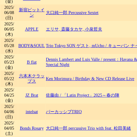
(金)
2025/
新宿ピットイ
06/08
大口純一郎 Percussive Sextet
ン
(日)
2025/
06/05
APPLE
エリサ, 斎藤タカヤ, 小泉哲夫
(木)
2025/
05/28
BODY&SOUL
Trio Tokyo SON ゲスト, mUcho
/
キューバン ナ
(水)
2025/
Dennis Lambert and Luis Valle
/
present：Havana &
05/23
B flat
Special Night
(金)
2025/
六本木クラッ
05/22
Ken Morimura
/
Birthday & New CD Release Live
プス
(木)
2025/
04/25
JZ Brat
佐藤由
/
「Latin Project」2025～春の陣
(金)
2025/
04/06
intelsat
パーカッシブTRIO
(日)
2025/
04/05
Bonds Rosary
大口純一郎 percussive Trio with feat. 松田美緒
(土)