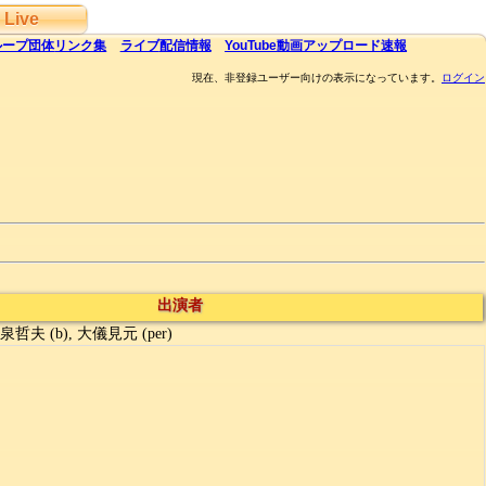
Live
ループ団体
リンク集
ライブ
配信
情報
YouTube
動画アップロード速報
現在、非登録ユーザー向けの表示になっています。
ログイン
出演者
泉哲夫 (b), 大儀見元 (per)