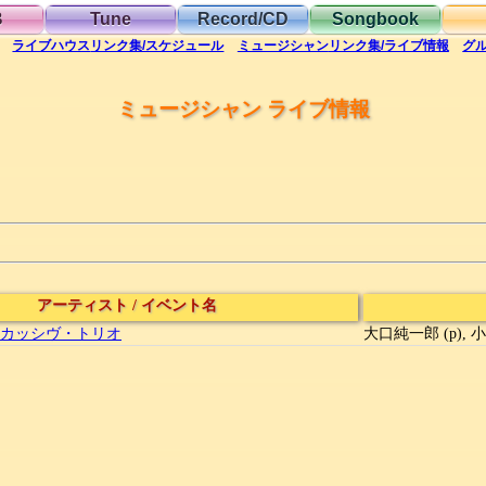
B
Tune
Record/CD
Songbook
ライブハウス
リンク集/スケジュール
ミュージシャン
リンク集/ライブ情報
グ
ミュージシャン ライブ情報
アーティスト
/
イベント名
カッシヴ・トリオ
大口純一郎 (p), 小