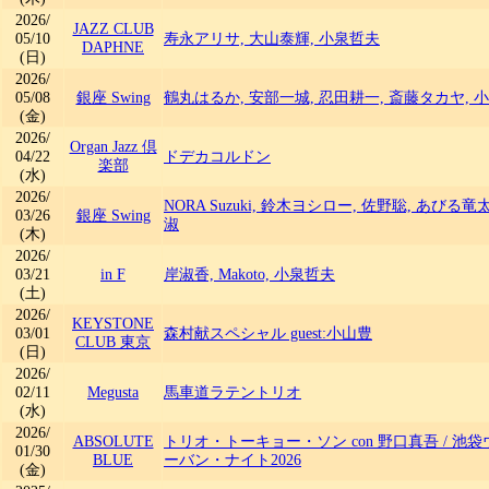
2026/
JAZZ CLUB
05/10
寿永アリサ, 大山泰輝, 小泉哲夫
DAPHNE
(日)
2026/
05/08
銀座 Swing
鶴丸はるか, 安部一城, 忍田耕一, 斎藤タカヤ, 
(金)
2026/
Organ Jazz 倶
04/22
ドデカコルドン
楽部
(水)
2026/
NORA Suzuki, 鈴木ヨシロー, 佐野聡, あびる竜
03/26
銀座 Swing
淑
(木)
2026/
03/21
in F
岸淑香, Makoto, 小泉哲夫
(土)
2026/
KEYSTONE
03/01
森村献スペシャル guest:小山豊
CLUB 東京
(日)
2026/
02/11
Megusta
馬車道ラテントリオ
(水)
2026/
ABSOLUTE
トリオ・トーキョー・ソン con 野口真吾
/
池袋
01/30
BLUE
ーバン・ナイト2026
(金)