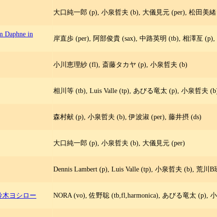
大口純一郎 (p), 小泉哲夫 (b), 大儀見元 (per), 松田美緒 (
 Daphne in
岸直歩 (per), 阿部俊貴 (sax), 中路英明 (tb), 相澤亙 (p)
小川恵理紗 (fl), 斎藤タカヤ (p), 小泉哲夫 (b)
相川等 (tb), Luis Valle (tp), あびる竜太 (p), 小泉哲夫 (
森村献 (p), 小泉哲夫 (b), 伊波淑 (per), 藤井摂 (ds)
大口純一郎 (p), 小泉哲夫 (b), 大儀見元 (per)
Dennis Lambert (p), Luis Valle (tp), 小泉哲夫 (b), 荒
, 鈴木ヨシロー
NORA (vo), 佐野聡 (tb,fl,harmonica), あびる竜太 (p),