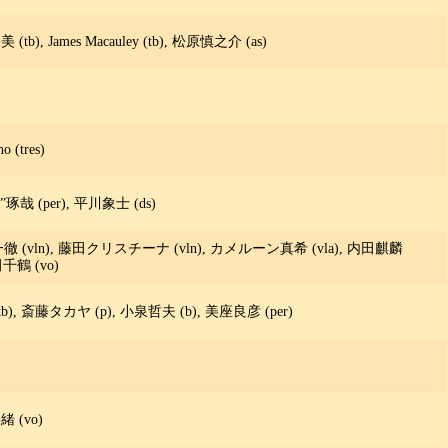
b), James Macauley (tb), 松原慎之介 (as)
(tres)
川”B”琢哉 (per), 平川象士 (ds)
 弦一徹 (vln), 藤田クリスチーナ (vln), カメルーン真希 (vla), 内田麒麟
千鶴 (vo)
川等 (tb), 斎藤タカヤ (p), 小泉哲夫 (b), 美座良彦 (per)
緒 (vo)