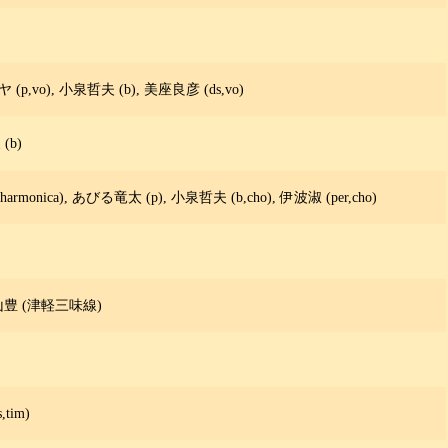
p,vo), 小泉哲夫 (b), 美座良彦 (ds,vo)
(b)
,harmonica), あびる竜太 (p), 小泉哲夫 (b,cho), 伊波淑 (per,cho)
 小山豊 (津軽三味線)
tim)