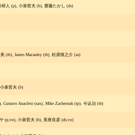
扇谷研人 (p), 小泉哲夫 (b), 齋藤たかし (ds)
b), James Macauley (tb), 松原慎之介 (as)
, 小泉哲夫 (b)
avo Anacleto (sax), Mike Zachernuk (tp), 今込治 (tb)
p,vo), 小泉哲夫 (b), 美座良彦 (ds,vo)