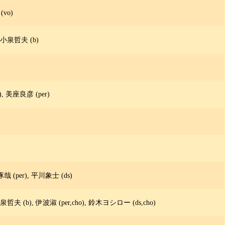
vo)
, 小泉哲夫 (b)
b), 美座良彦 (per)
川B琢哉 (per), 平川象士 (ds)
 小泉哲夫 (b), 伊波淑 (per,cho), 鈴木ヨシロー (ds,cho)