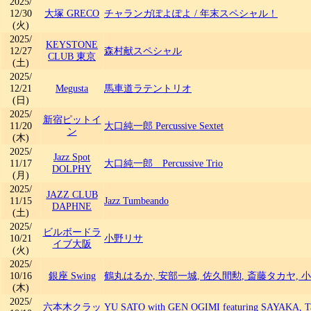
2025/
12/30
大塚 GRECO
チャランガぽよぽよ
/
年末スペシャル！
(火)
2025/
KEYSTONE
12/27
森村献スペシャル
CLUB 東京
(土)
2025/
12/21
Megusta
馬車道ラテントリオ
(日)
2025/
新宿ピットイ
11/20
大口純一郎 Percussive Sextet
ン
(木)
2025/
Jazz Spot
11/17
大口純一郎 Percussive Trio
DOLPHY
(月)
2025/
JAZZ CLUB
11/15
Jazz Tumbeando
DAPHNE
(土)
2025/
ビルボードラ
10/21
小野リサ
イブ大阪
(火)
2025/
10/16
銀座 Swing
鶴丸はるか, 安部一城, 佐久間勲, 斎藤タカヤ, 
(木)
2025/
六本木クラッ
YU SATO with GEN OGIMI featuring SAYAKA, Tak