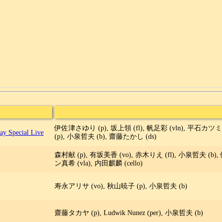
伊佐津さゆり (p), 坂上領 (fl), 帆足彩 (vln), 平石カツミ (
 Special Live
(p), 小泉哲夫 (b), 齋藤たかし (ds)
森村献 (p), 有坂美香 (vo), 赤木りえ (fl), 小泉哲夫 (b),
ン真希 (vla), 内田麒麟 (cello)
寿永アリサ (vo), 秋山暁子 (p), 小泉哲夫 (b)
齋藤タカヤ (p), Ludwik Nunez (per), 小泉哲夫 (b)