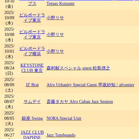
10/10
プス
Tetsuo Koizumi
(金)
2025/
ビルボードラ
10/09
小野リサ
イブ東京
(木)
2025/
ビルボードラ
10/08
小野リサ
イブ東京
(水)
2025/
ビルボードラ
10/01
小野リサ
イブ横浜
(水)
2025/
KEYSTONE
08/24
森村献スペシャル guest:松島啓之
CLUB 東京
(日)
2025/
08/09
JZ Brat
Afro Urbanity Special Guest 早坂紗知
/
afrontier
(土)
2025/
08/07
サムデイ
斎藤タカヤ Afro Cuban Jazz Session
(木)
2025/
08/05
銀座 Swing
NORA Special Unit
(火)
2025/
JAZZ CLUB
06/27
Jazz Tumbeando
DAPHNE