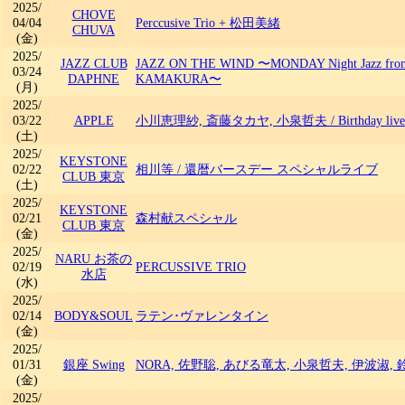
2025/
CHOVE
04/04
Perccusive Trio + 松田美緒
CHUVA
(金)
2025/
JAZZ CLUB
JAZZ ON THE WIND 〜MONDAY Night Jazz from
03/24
DAPHNE
KAMAKURA〜
(月)
2025/
03/22
APPLE
小川恵理紗, 斎藤タカヤ, 小泉哲夫
/
Birthday live
(土)
2025/
KEYSTONE
02/22
相川等
/
還暦バースデー スペシャルライブ
CLUB 東京
(土)
2025/
KEYSTONE
02/21
森村献スペシャル
CLUB 東京
(金)
2025/
NARU お茶の
02/19
PERCUSSIVE TRIO
水店
(水)
2025/
02/14
BODY&SOUL
ラテン･ヴァレンタイン
(金)
2025/
01/31
銀座 Swing
NORA, 佐野聡, あびる竜太, 小泉哲夫, 伊波淑
(金)
2025/