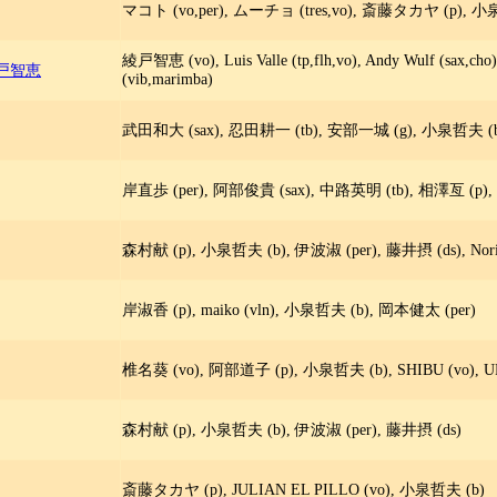
マコト (vo,per), ムーチョ (tres,vo), 斎藤タカヤ (p), 小泉
綾戸智恵 (vo), Luis Valle (tp,flh,vo), Andy Wulf (
 綾戸智恵
(vib,marimba)
武田和大 (sax), 忍田耕一 (tb), 安部一城 (g), 小泉哲夫 (
岸直歩 (per), 阿部俊貴 (sax), 中路英明 (tb), 相澤亙 (p)
森村献 (p), 小泉哲夫 (b), 伊波淑 (per), 藤井摂 (ds), Noriko K
岸淑香 (p), maiko (vln), 小泉哲夫 (b), 岡本健太 (per)
椎名葵 (vo), 阿部道子 (p), 小泉哲夫 (b), SHIBU (vo), URI
森村献 (p), 小泉哲夫 (b), 伊波淑 (per), 藤井摂 (ds)
斎藤タカヤ (p), JULIAN EL PILLO (vo), 小泉哲夫 (b)