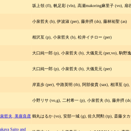
坂上領 (fl), 帆足彩 (vln), 高瀬makoring麻里子 (vo), 
小泉哲夫 (b), 伊波淑 (per), 藤井摂 (ds), 藤林祐聖 (as)
相沢亙 (p), 小泉哲夫 (b), 松井イチロー (per)
大口純一郎 (p), 小泉哲夫 (b), 大儀見元 (per,vo), 駒野逸美 (t
大口純一郎 (p), 小泉哲夫 (b), 大儀見元 (per)
岸直歩 (per), 中路英明 (tb), 阿部俊貴 (sax), 相澤亙 (p)
小野リサ (vo,g), 二村希一 (p), 小泉哲夫 (b), 藤井摂 (ds), Gust
小泉哲夫, 美座良彦
鶴丸はるか (vo), 安部一城 (g), 佐久間勲 (tp), 斎藤タカヤ (
aya Saito and