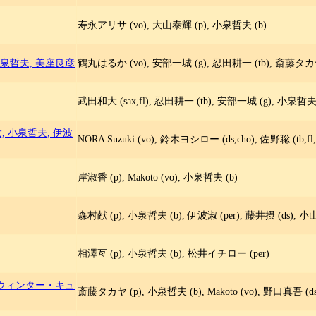
寿永アリサ (vo), 大山泰輝 (p), 小泉哲夫 (b)
小泉哲夫, 美座良彦
鶴丸はるか (vo), 安部一城 (g), 忍田耕一 (tb), 斎藤タカヤ (
武田和大 (sax,fl), 忍田耕一 (tb), 安部一城 (g), 小泉哲夫 
太, 小泉哲夫, 伊波
NORA Suzuki (vo), 鈴木ヨシロー (ds,cho), 佐野聡 (tb,fl
岸淑香 (p), Makoto (vo), 小泉哲夫 (b)
森村献 (p), 小泉哲夫 (b), 伊波淑 (per), 藤井摂 (ds),
相澤亙 (p), 小泉哲夫 (b), 松井イチロー (per)
ウィンター・キュ
斎藤タカヤ (p), 小泉哲夫 (b), Makoto (vo), 野口真吾 (ds,