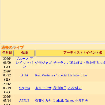
過去のライブ
年月日
会場
アーティスト
/
イベント名
2026/
ブルース ア
06/09
レイ ジャパ
信州ジャズ, チャランガぽよぽよ
/
坂上領 Birthday
(火)
ン
2026/
05/22
B flat
Ken Morimura
/
Special Birthday Live
(金)
2026/
05/19
Megusta
寿永アリサ, 秋山暁子, 小泉哲夫
(火)
2026/
05/14
APPLE
齋藤タカヤ, Ludwik Nunez, 小泉哲夫
(木)