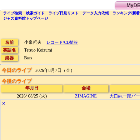
MyD
ライブ
検索
検索
ガイド
ライブ日別
リスト
データ
入力依頼
ランキング
/
新着
ジャズ資料館
トップ
ページ
名前
小泉哲夫
レコード/CD情報
英語名
Tetsuo Koizumi
楽器
Bass
今日のライブ
2026年8月7日（金）
今後のライブ
年月日
会場
2026/
08/25
(火)
ZIMAGINE
大口純一郎パー
✕