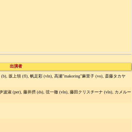
出演者
b), 坂上領 (fl), 帆足彩 (vln), 高瀬”makoring”麻里子 (vo), 斎藤タカヤ
 伊波淑 (per), 藤井摂 (ds), 弦一徹 (vln), 藤田クリスチーナ (vln), カメルー