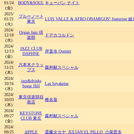
01/24
BODY&SOUL
キューバン ナイト
(金)
2025/
ブルーノート
01/21
LUIS VALLE & AFRO-QBAMIGOS! featuring
東京
(火)
2024/
Organ Jazz 倶
12/18
ドデカコルドン
楽部
(水)
2024/
JAZZ CLUB
12/13
岸直歩 Quintet
DAPHNE
(金)
2024/
六本木クラッ
11/21
森村献スペシャル
プス
(木)
2024/
jazz&drinks
10/16
Las Sayaketas
Sugar Hill
(水)
2024/
東京倶楽部目
10/03
椎名葵
黒店
(木)
2024/
KEYSTONE
09/27
森村献スペシャル
CLUB 東京
(金)
2024/
09/25
APPLE
斎藤タカヤ, JULIAN EL PILLO, 小泉哲夫