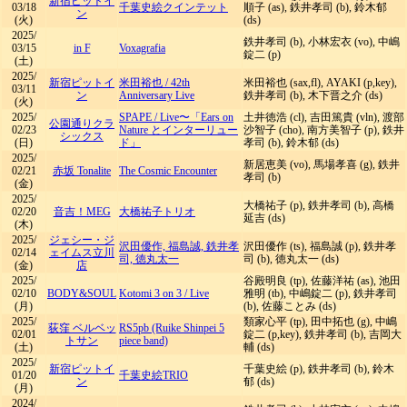
新宿ピットイ
03/18
千葉史絵クインテット
順子 (as), 鉄井孝司 (b), 鈴木郁
ン
(火)
(ds)
2025/
鉄井孝司 (b), 小林宏衣 (vo), 中嶋
03/15
in F
Voxagrafia
錠二 (p)
(土)
2025/
新宿ピットイ
米田裕也
/
42th
米田裕也 (sax,fl), AYAKI (p,key),
03/11
ン
Anniversary Live
鉄井孝司 (b), 木下晋之介 (ds)
(火)
2025/
SPAPE
/
Live〜「Ears on
土井徳浩 (cl), 吉田篤貴 (vln), 渡部
公園通りクラ
02/23
Nature とインターリュー
沙智子 (cho), 南方美智子 (p), 鉄井
シックス
(日)
ド」
孝司 (b), 鈴木郁 (ds)
2025/
新居恵美 (vo), 馬場孝喜 (g), 鉄井
02/21
赤坂 Tonalite
The Cosmic Encounter
孝司 (b)
(金)
2025/
大橋祐子 (p), 鉄井孝司 (b), 高橋
02/20
音吉！MEG
大橋祐子トリオ
延吉 (ds)
(木)
2025/
ジェシー・ジ
沢田優作, 福島誠, 鉄井孝
沢田優作 (ts), 福島誠 (p), 鉄井孝
02/14
ェイムス立川
司, 徳丸太一
司 (b), 徳丸太一 (ds)
(金)
店
2025/
谷殿明良 (tp), 佐藤洋祐 (as), 池田
02/10
BODY&SOUL
Kotomi 3 on 3
/
Live
雅明 (tb), 中嶋錠二 (p), 鉄井孝司
(月)
(b), 佐藤ことみ (ds)
2025/
類家心平 (tp), 田中拓也 (g), 中嶋
荻窪 ベルベッ
RS5pb (Ruike Shinpei 5
02/01
錠二 (p,key), 鉄井孝司 (b), 吉岡大
トサン
piece band)
(土)
輔 (ds)
2025/
新宿ピットイ
千葉史絵 (p), 鉄井孝司 (b), 鈴木
01/20
千葉史絵TRIO
ン
郁 (ds)
(月)
2024/