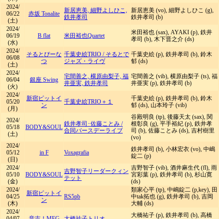
2024/
新居恵美, 細野よしひこ,
新居恵美 (vo), 細野よしひこ (g),
06/22
赤坂 Tonalite
鉄井孝司
鉄井孝司 (b)
(土)
2024/
米田裕也 (sax), AYAKI (p), 鉄井
06/19
B flat
米田裕也Quartet
孝司 (b), 木下晋之介 (ds)
(水)
2024/
そるとぴーな
千葉史絵TRIO
/
そるとで
千葉史絵 (p), 鉄井孝司 (b), 鈴木
06/08
つ
ジャズ・ライヴ
郁 (ds)
(土)
2024/
宅間善之, 横原由梨子, 福
宅間善之 (vib), 横原由梨子 (ts), 福
06/04
銀座 Swing
井亜実, 鉄井孝司
井亜実 (p), 鉄井孝司 (b)
(火)
2024/
新宿ピットイ
千葉史絵 (p), 鉄井孝司 (b), 鈴木
05/20
千葉史絵TRIO＋１
ン
郁 (ds), 山本玲子 (vib)
(月)
谷殿明良 (tp), 後藤天太 (sax), 関
2024/
鉄井孝司･佐藤ことみ
/
根彰良 (g), 平手裕紀 (p), 鉄井孝
05/18
BODY&SOUL
合同バースデーライブ
司 (b), 佐藤ことみ (ds), 吉村樹里
(土)
(vo)
2024/
鉄井孝司 (b), 小林宏衣 (vo), 中嶋
05/12
in F
Voxagrafia
錠二 (p)
(日)
2024/
吉野智子 (vib), 酒井麻生代 (fl), 雨
吉野智子リーダークィン
05/10
BODY&SOUL
宮彩葉 (p), 鉄井孝司 (b), 杉山寛
テット
(金)
(ds)
2024/
類家心平 (tp), 中嶋錠二 (p,key), 田
新宿ピットイ
04/25
RS5pb
中tak拓也 (g), 鉄井孝司 (b), 吉岡
ン
(木)
大輔 (ds)
2024/
大橋祐子 (p), 鉄井孝司 (b), 高橋
04/07
音吉！MEG
大橋祐子トリオ