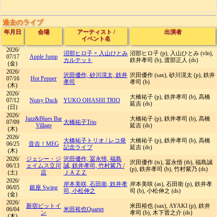
過去のライブ
年月日
会場
アーティスト
/
出演者
イベント名
2026/
沼部ヒロ子 × 入山ひとみ
沼部ヒロ子 (p), 入山ひとみ (vln),
07/17
Apple Jump
カルテット
鉄井孝司 (b), 渡部正人 (ds)
(金)
2026/
沢田優作, 砂川滉太, 鉄井
沢田優作 (sax), 砂川滉太 (p), 鉄井
07/16
Hot Pepper
孝司
孝司 (b)
(木)
2026/
大橋祐子 (p), 鉄井孝司 (b), 高橋
07/12
Noisy Duck
YUKO OHASHI TRIO
延吉 (ds)
(日)
2026/
Jazz&Blues Bar
大橋祐子 (p), 鉄井孝司 (b), 高橋
07/09
大橋祐子Trio
Village
延吉 (ds)
(木)
2026/
大橋祐子トリオ
/
レコ発
大橋祐子 (p), 鉄井孝司 (b), 高橋
06/25
音吉！MEG
記念ライブ
延吉 (ds)
(木)
2026/
ジェシー・ジ
沢田優作, 冨永悟, 福島
沢田優作 (ts), 冨永悟 (tb), 福島誠
06/13
ェイムス立川
誠, 鉄井孝司, 竹村紫乃
/
(p), 鉄井孝司 (b), 竹村紫乃 (ds)
(土)
店
ＪＡＺＺ
2026/
岸本美咲, 石田衛, 鉄井孝
岸本美咲 (as), 石田衛 (p), 鉄井孝
06/05
銀座 Swing
司, 小松伸之
司 (b), 小松伸之 (ds)
(金)
2026/
新宿ピットイ
米田裕也 (sax), AYAKI (p), 鉄井
06/04
米田裕也Quartet
ン
孝司 (b), 木下晋之介 (ds)
(木)