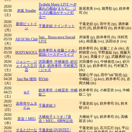
Twilight Magic LIVE 〜夕
2026/
暮れの都会(まち)に、ジ
新居恵美 (vo), 堀秀彰 (p), 鉄井孝
05/30
赤坂 Tonalite
ャズの魔法がそっと灯
司 (b)
(土)
る〜
2026/
新宿ピットイ
千葉史絵 (p), 田中充 (tp), 酒井麻
05/25
千葉史絵 クインテット
ン
生代 (fl), 鉄井孝司 (b), 鈴木郁 (ds)
(月)
2026/
Jazz、Bossa nova Special
岸淑香 (p), 鉄井孝司 (b), 河村亮
05/19
All Of Me Club
LIVE
(ds), 柿原薫 (vo), 浜田ゆき (vo)
(火)
2026/
鉄井孝司 (b), 佐藤ことみ (ds), 吉
鉄井孝司 & 佐藤ことみ
/
05/18
BODY&SOUL
村樹里 (vo), 宇野嘉紘 (tp), 後藤天
双頭バースデーライブ
(月)
太 (as), 斉藤タク (g), 武藤勇樹 (p)
2026/
ジェシー・ジ
沢田優作, 中林俊也, 砂川
沢田優作 (ts), 中林俊也 (as), 砂川
05/16
ェイムス立川
滉太, 鉄井孝司, 竹村紫乃
滉太 (p), 鉄井孝司 (b), 竹村紫乃
(土)
店
/
ジャズ
(ds)
2026/
類家心平 (tp), 田中“tak”拓也 (g),
04/28
Jazz Bar 琥珀
RS5pb
中嶋錠二 (p,key), 鉄井孝司 (b), 吉
(火)
岡大輔 (ds)
2026/
鉄井孝司, 小林宏衣, 中嶋
鉄井孝司 (b), 小林宏衣 (vo), 中嶋
04/25
in F
錠二
錠二 (p)
(土)
2026/
吉祥寺サムタ
千葉史絵 (p), 鉄井孝司 (b), 鈴木
04/12
千葉史絵 3
イム
郁 (ds)
(日)
2026/
大橋祐子トリオ
/
｢音
大橋祐子 (p), 鉄井孝司 (b), 高橋
04/01
音吉！MEG
吉！MEG」8周年記念
延吉 (ds)
(水)
2026/
千葉史絵 (p), 石川広行 (tp), 平山
そるとぴーな
千葉史絵 QUINTET
/