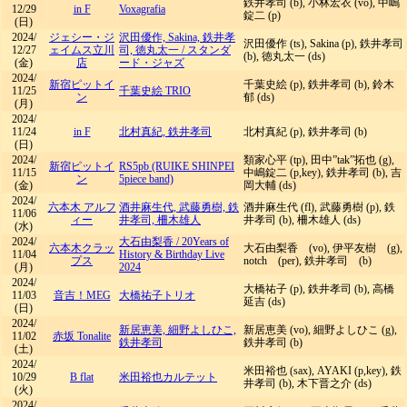
鉄井孝司 (b), 小林宏衣 (vo), 中嶋
12/29
in F
Voxagrafia
錠二 (p)
(日)
2024/
ジェシー・ジ
沢田優作, Sakina, 鉄井孝
沢田優作 (ts), Sakina (p), 鉄井孝司
12/27
ェイムス立川
司, 徳丸太一
/
スタンダ
(b), 徳丸太一 (ds)
(金)
店
ード・ジャズ
2024/
新宿ピットイ
千葉史絵 (p), 鉄井孝司 (b), 鈴木
11/25
千葉史絵 TRIO
ン
郁 (ds)
(月)
2024/
11/24
in F
北村真紀, 鉄井孝司
北村真紀 (p), 鉄井孝司 (b)
(日)
2024/
類家心平 (tp), 田中”tak”拓也 (g),
新宿ピットイ
RS5pb (RUIKE SHINPEI
11/15
中嶋錠二 (p,key), 鉄井孝司 (b), 吉
ン
5piece band)
(金)
岡大輔 (ds)
2024/
六本木 アルフ
酒井麻生代, 武藤勇樹, 鉄
酒井麻生代 (fl), 武藤勇樹 (p), 鉄
11/06
ィー
井孝司, 柵木雄人
井孝司 (b), 柵木雄人 (ds)
(水)
2024/
大石由梨香
/
20Years of
六本木クラッ
大石由梨香 (vo), 伊平友樹 (g),
11/04
History & Birthday Live
プス
notch (per), 鉄井孝司 (b)
(月)
2024
2024/
大橋祐子 (p), 鉄井孝司 (b), 高橋
11/03
音吉！MEG
大橋祐子トリオ
延吉 (ds)
(日)
2024/
新居恵美, 細野よしひこ,
新居恵美 (vo), 細野よしひこ (g),
11/02
赤坂 Tonalite
鉄井孝司
鉄井孝司 (b)
(土)
2024/
米田裕也 (sax), AYAKI (p,key), 鉄
10/29
B flat
米田裕也カルテット
井孝司 (b), 木下晋之介 (ds)
(火)
2024/