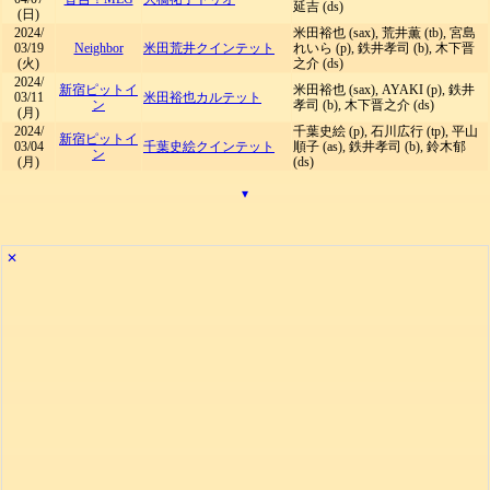
延吉 (ds)
(日)
2024/
米田裕也 (sax), 荒井薫 (tb), 宮島
03/19
Neighbor
米田荒井クインテット
れいら (p), 鉄井孝司 (b), 木下晋
(火)
之介 (ds)
2024/
新宿ピットイ
米田裕也 (sax), AYAKI (p), 鉄井
03/11
米田裕也カルテット
ン
孝司 (b), 木下晋之介 (ds)
(月)
2024/
千葉史絵 (p), 石川広行 (tp), 平山
新宿ピットイ
03/04
千葉史絵クインテット
順子 (as), 鉄井孝司 (b), 鈴木郁
ン
(月)
(ds)
▾
✕