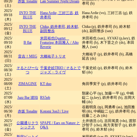
09/20
赤坂 Tonalite
Late Summer Night Dream
孝司 (b)
(土)
2025/
INTO THE
Hana Ardie, 三好三吉, 鉄
Hana Ardie (vo), 三好三吉 (g), 鉄
09/18
BLUE
井孝司
井孝司 (b)
(木)
2025/
INTO THE
Chika, 鉄井孝司, 鈴木郁,
Chika (p), 鉄井孝司 (b), 鈴木郁
09/12
BLUE
副田整歩
(ds), 副田整歩 (sax)
(金)
2025/
米田裕也Quartet
米田裕也 (sax), AYAKI (p,key), 鉄
09/10
B flat
Featuring 本田雅人
/
Alto
井孝司 (b), 木下晋之介 (ds), 本田
(水)
Reverie
雅人 (sax)
2025/
大橋祐子 (p), 鉄井孝司 (b), 高橋
08/31
音吉！MEG
大橋祐子トリオ
延吉 (ds)
(日)
2025/
そるとぴーな
千葉史絵TRIO
/
そるとで
千葉史絵 (p), 鉄井孝司 (b), 鈴木
08/30
つ
ジャズ・ライヴ
郁 (ds)
(土)
2025/
08/09
ZIMAGINE
KT duo
角田季実子 (p), 鉄井孝司 (b)
(土)
2025/
類家心平 (tp), 加藤一平 (g), 中嶋
07/09
Jazz Bar 琥珀
RS5pb
錠二 (p,key), 鉄井孝司 (b), 吉岡大
(水)
輔 (ds)
2025/
谷殿明良 (tp), 岡勇希 (as), 池田雅
06/30
赤坂 Tonalite
Kotomi 3on3
/
Live
明 (tb), 中嶋錠二 (p), 鉄井孝司 (b),
(月)
佐藤ことみ (ds)
2025/
土井徳浩 (cl), 吉田篤貴 (vln), 渡部
公園通りクラ
SPAPE
/
Ears on Nature と
06/27
沙智子 (cho), 南方美智子 (p), 鉄井
シックス
Q&A
(金)
孝司 (b), 鈴木郁 (ds)
2025/
新宿ピットイ
米田裕也 (sax fl), AYAKI (p,key),