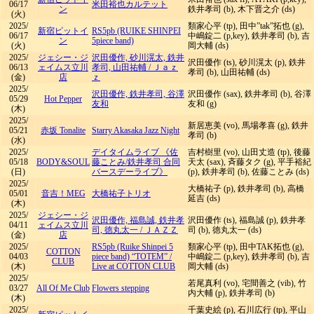
06/17
米田裕也カルテット
ン
鉄井孝司 (b), 木下晋之介 (ds)
(火)
2025/
類家心平 (tp), 田中”tak”拓也 (g),
新宿ピットイ
RS5pb (RUIKE SHINPEI
06/17
中嶋錠二 (p,key), 鉄井孝司 (b), 吉
ン
5piece band)
(火)
岡大輔 (ds)
2025/
ジェシー・ジ
沢田優作, 砂川滉太, 鉄井
沢田優作 (ts), 砂川滉太 (p), 鉄井
06/13
ェイムス立川
孝司, 山田祐輔
/
Ｊａｚ
孝司 (b), 山田祐輔 (ds)
(金)
店
ｚ
2025/
沢田優作, 鉄井孝司, 谷澤
沢田優作 (sax), 鉄井孝司 (b), 谷澤
05/29
Hot Pepper
友和
友和 (g)
(木)
2025/
新居恵美 (vo), 馬場孝喜 (g), 鉄井
05/21
赤坂 Tonalite
Starry Akasaka Jazz Night
孝司 (b)
(水)
2025/
デイタイムライブ 《佐
吉村樹里 (vo), 山田丈造 (tp), 後藤
05/18
BODY&SOUL
藤ことみ/鉄井孝司 合同
天太 (sax), 斉藤タク (g), 平手裕紀
(日)
バースデーライブ》
(p), 鉄井孝司 (b), 佐藤ことみ (ds)
2025/
大橋祐子 (p), 鉄井孝司 (b), 高橋
05/01
音吉！MEG
大橋祐子トリオ
延吉 (ds)
(木)
2025/
ジェシー・ジ
沢田優作, 福島誠, 鉄井孝
沢田優作 (ts), 福島誠 (p), 鉄井孝
04/11
ェイムス立川
司, 徳丸太一
/
ＪＡＺＺ
司 (b), 徳丸太一 (ds)
(金)
店
2025/
RS5pb (Ruike Shinpei 5
類家心平 (tp), 田中TAK拓也 (g),
COTTON
04/03
piece band) “TOTEM”
/
中嶋錠二 (p,key), 鉄井孝司 (b), 吉
CLUB
(木)
Live at COTTON CLUB
岡大輔 (ds)
2025/
若尾真利 (vo), 宅間善之 (vib), 竹
03/27
All Of Me Club
Flowers stepping
内大輔 (p), 鉄井孝司 (b)
(木)
2025/
千葉史絵 (p), 石川広行 (tp), 平山