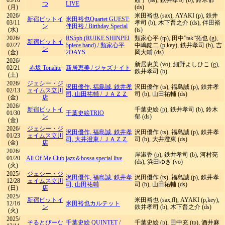
03/16
順子 (as), 鉄井孝司 (b), 鈴木郁
つ
LIVE
(月)
(ds)
2026/
米田裕也 (sax), AYAKI (p), 鉄井
新宿ピットイ
米田裕也Quartet GUEST:
03/11
孝司 (b), 木下晋之介 (ds), 伴田裕
ン
伴田裕
/
Birthday Special
(水)
(ts)
2026/
RS5pb (RUIKE SHINPEI
類家心平 (tp), 田中”tak”拓也 (g),
新宿ピットイ
02/27
5piece band)
/
類家心平
中嶋錠二 (p,key), 鉄井孝司 (b), 吉
ン
(金)
2DAYS
岡大輔 (ds)
2026/
新居恵美 (vo), 細野よしひこ (g),
02/21
赤坂 Tonalite
新居恵美
/
ジャズナイト
鉄井孝司 (b)
(土)
2026/
ジェシー・ジ
沢田優作, 福島誠, 鉄井孝
沢田優作 (ts), 福島誠 (p), 鉄井孝
02/13
ェイムス立川
司, 山田祐輔
/
ＪＡＺＺ
司 (b), 山田祐輔 (ds)
(金)
店
2026/
新宿ピットイ
千葉史絵 (p), 鉄井孝司 (b), 鈴木
01/30
千葉史絵TRIO
ン
郁 (ds)
(金)
2026/
ジェシー・ジ
沢田優作, 福島誠, 鉄井孝
沢田優作 (ts), 福島誠 (p), 鉄井孝
01/23
ェイムス立川
司, 大井澄東
/
ＪＡＺＺ
司 (b), 大井澄東 (ds)
(金)
店
2026/
岸淑香 (p), 鉄井孝司 (b), 河村亮
01/20
All Of Me Club
jazz＆bossa special live
(ds), 浜田ゆき (vo)
(火)
2025/
ジェシー・ジ
沢田優作, 福島誠, 鉄井孝
沢田優作 (ts), 福島誠 (p), 鉄井孝
12/28
ェイムス立川
司, 山田祐輔
司 (b), 山田祐輔 (ds)
(日)
店
2025/
新宿ピットイ
米田裕也 (sax,fl), AYAKI (p,key),
12/16
米田裕也カルテット
ン
鉄井孝司 (b), 木下晋之介 (ds)
(火)
2025/
そるとぴーな
千葉史絵 QUINTET
/
千葉史絵 (p), 田中充 (tp), 酒井麻