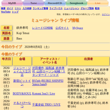
MyDB
Tune
Record/CD
Songbook
Live
検索
ガイド
リスト
入力依頼
ランキング
新着
ライブハウス
ミュージシャン
グループ団体
配信
YouTube
トップ
現在、非登録ユーザー向けの表示になっています。
ログイン
ミュージシャン ライブ情報
名前
鉄井孝司
レコード/CD情報
公式サイト
MySpace
英語名
Koji Tetsui
楽器
Bass
今日のライブ
2026年8月8日（土）
今後のライブ
年月日
会場
アーティスト
/
出演者
イベント名
2026/
ジェシー・ジ
沢田優作, 福島誠, 鉄井孝
沢田優作 (ts), 福島誠 (p), 鉄井孝
08/14
ェイムス立川
司, 山田ローソン祐輔
/
ス
司 (b), 山田ローソン祐輔 (ds)
(金)
店
タンダード・ジャズ
2026/
類家心平 (tp), 田中”tak”拓也 (g),
新宿ピットイ
RS5pb (RUIKE SHINPEI
08/15
中嶋錠二 (p,key), 鉄井孝司 (b),
ン
5piece band)
(土)
吉岡大輔 (ds)
2026/
谷殿明良 (tp), 佐藤洋祐 (as), 池
08/26
BODY&SOUL
Kotomi 3on3
/
Live
田雅明 (tb), 中嶋錠二 (p), 鉄井孝
(水)
司 (b), 佐藤ことみ (ds)
2026/
そるとぴーな
千葉史絵 (p), 鉄井孝司 (b), 鈴木
09/02
千葉史絵 TRIO
/
LIVE
つ
郁 (ds)
(水)