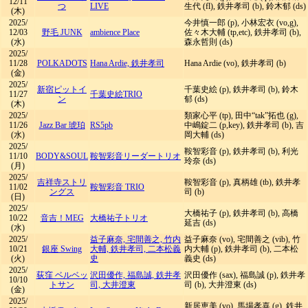
12/11
つ
LIVE
生代 (fl), 鉄井孝司 (b), 鈴木郁 (ds)
(木)
2025/
今井慎一郎 (p), 小林宏衣 (vo,g),
12/03
野毛 JUNK
ambience Place
佐々木大輔 (tp,etc), 鉄井孝司 (b),
(水)
森永哲則 (ds)
2025/
11/28
POLKADOTS
Hana Ardie, 鉄井孝司
Hana Ardie (vo), 鉄井孝司 (b)
(金)
2025/
新宿ピットイ
千葉史絵 (p), 鉄井孝司 (b), 鈴木
11/27
千葉史絵TRIO
ン
郁 (ds)
(木)
2025/
類家心平 (tp), 田中“tak”拓也 (g),
11/26
Jazz Bar 琥珀
RS5pb
中嶋錠二 (p,key), 鉄井孝司 (b), 吉
(水)
岡大輔 (ds)
2025/
鞍智彩音 (p), 鉄井孝司 (b), 利光
11/10
BODY&SOUL
鞍智彩音リーダートリオ
玲奈 (ds)
(月)
2025/
吉祥寺ストリ
鞍智彩音 (p), 真柄雄 (tb), 鉄井孝
11/02
鞍智彩音 TRIO
ングス
司 (b)
(日)
2025/
大橋祐子 (p), 鉄井孝司 (b), 高橋
10/22
音吉！MEG
大橋祐子トリオ
延吉 (ds)
(水)
2025/
益子麻奈, 宅間善之, 竹内
益子麻奈 (vo), 宅間善之 (vib), 竹
10/21
銀座 Swing
大輔, 鉄井孝司, 二本松義
内大輔 (p), 鉄井孝司 (b), 二本松
(火)
史
義史 (ds)
2025/
荻窪 ベルベッ
沢田優作, 福島誠, 鉄井孝
沢田優作 (sax), 福島誠 (p), 鉄井孝
10/10
トサン
司, 大井澄東
司 (b), 大井澄東 (ds)
(金)
2025/
新居恵美 (vo), 馬場孝喜 (g), 鉄井