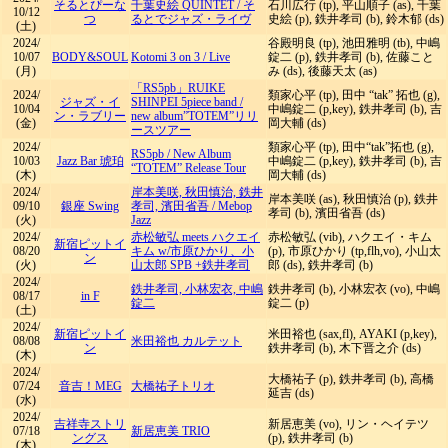
そるとぴーな
千葉史絵 QUINTET
/
そ
石川広行 (tp), 平山順子 (as), 千葉
10/12
つ
るとでジャズ・ライヴ
史絵 (p), 鉄井孝司 (b), 鈴木郁 (ds)
(土)
2024/
谷殿明良 (tp), 池田雅明 (tb), 中嶋
10/07
BODY&SOUL
Kotomi 3 on 3
/
Live
錠二 (p), 鉄井孝司 (b), 佐藤こと
(月)
み (ds), 後藤天太 (as)
「RS5pb」RUIKE
2024/
類家心平 (tp), 田中 “tak” 拓也 (g),
ジャズ・イ
SHINPEI 5piece band
/
10/04
中嶋錠二 (p,key), 鉄井孝司 (b), 吉
ン・ラブリー
new album”TOTEM”リリ
(金)
岡大輔 (ds)
ースツアー
2024/
類家心平 (tp), 田中“tak”拓也 (g),
RS5pb
/
New Album
10/03
Jazz Bar 琥珀
中嶋錠二 (p,key), 鉄井孝司 (b), 吉
“TOTEM” Release Tour
(木)
岡大輔 (ds)
2024/
岸本美咲, 秋田慎治, 鉄井
岸本美咲 (as), 秋田慎治 (p), 鉄井
09/10
銀座 Swing
孝司, 濱田省吾
/
Mebop
孝司 (b), 濱田省吾 (ds)
(火)
Jazz
2024/
赤松敏弘 meets ハクエイ
赤松敏弘 (vib), ハクエイ・キム
新宿ピットイ
08/20
キム w/市原ひかり、小
(p), 市原ひかり (tp,flh,vo), 小山太
ン
(火)
山太郎 SPB +鉄井孝司
郎 (ds), 鉄井孝司 (b)
2024/
鉄井孝司, 小林宏衣, 中嶋
鉄井孝司 (b), 小林宏衣 (vo), 中嶋
08/17
in F
錠二
錠二 (p)
(土)
2024/
新宿ピットイ
米田裕也 (sax,fl), AYAKI (p,key),
08/08
米田裕也 カルテット
ン
鉄井孝司 (b), 木下晋之介 (ds)
(木)
2024/
大橋祐子 (p), 鉄井孝司 (b), 高橋
07/24
音吉！MEG
大橋祐子トリオ
延吉 (ds)
(水)
2024/
吉祥寺ストリ
新居恵美 (vo), リン・ヘイテツ
07/18
新居恵美 TRIO
ングス
(p), 鉄井孝司 (b)
(木)