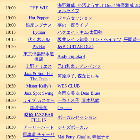
海野雅威, 小沼ようすけ Duo / 海野雅威 3D
19:00
THE WIZ
ャルライブ
19:00
Hot Pepper
ジャムセッション
19:00
銀座シグナス
夢の一夜ライブ
19:15
Lydian
ハクエイ・キム/太田剣
19:15
代々木ナル
坂井レイラ知美, リン・ヘイテツ, 平岡遊
19:20
P’s Bar
J&B GUITAR DUO
東京倶楽部水道
19:20
Andy Fujioka 4
橋店
19:20
上野アリエス
元山和泉 / プレゼンツ
Jazz & Soul Bar
19:30
河原厚子, 森丘ヒロキ
The Deep
19:30
Mister Kelly’s
WES CLUB
19:30
Jazz Spot Swing
今岡友美 & Dear Blues
19:30
ライブ カスター
一泉ナオ子, 青木弘武
19:30
珈琲美学
Orpheus
曙橋 JAZZBAR
19:30
ボーカルセッション
FILL IN
19:30
アーリーバード
ジャズボーカル
馬車道 チャーリ
19:30
Mai Petty, Charlie, 寺屋ナオ
ーズバー