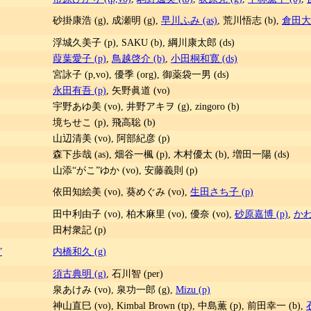
砂掛康浩 (g), 成瀬明 (g),
早川ふみ (as)
, 荒川悟志 (b),
倉田大輔
浮城久美子 (p), SAKU (b), 綱川康太郎 (ds)
葭葉愛子 (p)
,
鳥越啓介 (b)
,
小田桐和寛 (ds)
宮詠子 (p,vo), 優季 (org), 御薬袋一男 (ds)
永田有吾 (p)
, 矢野眞道 (vo)
宇野あゆ美 (vo), 井野アキヲ (g), zingoro (b)
境ちせこ (p), 飛高聡 (b)
山辺清美 (vo), 阿部紀彦 (p)
森下歩哉 (as), 畑谷一楓 (p), 木村優太 (b), 増田一陽 (ds)
山添“がこ”ゆか (vo), 安藤義則 (p)
依田知絵美 (vo), 葵めぐみ (vo),
生田さち子 (p)
田中利由子 (vo), 柏木麻里 (vo), 優奈 (vo),
砂原嘉博 (p)
,
かわ
田村衆記 (p)
”
内橋和久 (g)
須古典明 (g)
, 石川智 (per)
泉あけみ (vo), 泉功一郎 (g),
Mizu (p)
神山直巳 (vo), Kimbal Brown (tp), 中島薫 (p), 前田幸一 (b),