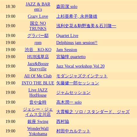
JAZZ & BAR
18:30
森田潔 solo
em's
19:00
Crazy Love
上杉亜希子, 永井隆雄
国立 NO
19:00
浅利史花＆駒野逸美＆石川隆一
TRUNKS
19:00
グラバー邸
Quartet Live
19:00
rpm
Delphinus jam session!!
19:00
渋谷 KO-KO
Jam Session
19:00
HUB浅草店
宮脇惇 quartetto
Jazz&Booze
19:00
Jazz Vocal workshop Vol.20
Storyville
19:00
All Of Me Club
モダンジャズクインテット
19:00
INTO THE BLUE
矢藤健一郎セッション
Live JAZZ
19:00
ジャムセッション
HotHouse
19:00
音や金時
高木潤一 solo
ジェシー・ジェ
19:00
大貫暢之 ソロ / スタンダード、ジャズ
イムス立川店
19:00
銀座 Swing
西村協
WonderWall
19:00
村田中カルテット
Yokohama