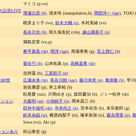
マミコ (p,vo)
ース記念LIVE
濱瀬元彦 (b)
, 清水玲 (manipulation,b),
岡部洋一 (per)
, TOJO (
梶原まり子 (vo),
鈴木大輔 (g)
, 木村美緒 (vo)
長谷川光 (b)
, 田久保友妃 (vln),
越山満美子 (p)
満島宏実 (vo,p)
奥平真吾 (ds)
,
岡淳 (sax)
, 馬場孝善 (g),
宮上啓仁 (b)
粟谷巧 (b)
, 山本拓真 (p),
高橋直希 (ds)
吉持遥 (b),
三原彩子 (p)
早川紗世
広瀬未来 (tp)
,
長谷川朗 (sax)
,
藤川幸恵 (p)
,
萬恭隆 (b)
, 早川
岩佐康彦 (p), 井上幸祐 (b)
松尾愛 (sax), 片岡ゆき (p), 坂田慶治 (b), ジミー松井 (ds)
ッション
大森明 (as)
,
小池純子 (p)
, 岡本昌三 (b)
田井中福司 (ds)
,
寺井尚之 (p)
, 宮本在浩 (b), 末宗俊郎 (g)
鈴木央紹 (ts)
, 横原由梨子 (ts), 塚本奈加 (ts),
森永理美 (p)
,
島
Sawa (vo), Aki (p)
セッションあり
杉山泰史 (g)