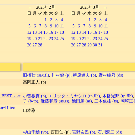
←
2023年2月
2023年3月
→
日
月
火
水
木
金
土
日
月
火
水
木
金
土
1
2
3
4
1
2
3
4
5
6
7
8
9
10
11
5
6
7
8
9
10
11
12
13
14
15
16
17
18
12
13
14
15
16
17
18
19
20
21
22
23
24
25
19
20
21
22
23
24
25
26
27
28
26
27
28
29
30
31
旧橋壮 (sax,fl)
,
川村健 (p)
,
柳原達夫 (b)
,
野村綾乃 (ds)
高岡正人 (p)
E BEST～ at
小曽根真 (p)
,
エリック・ミヤシロ (tp,flh)
,
木幡光邦 (tp,flh)
子 (b-tb)
,
近藤和彦 (as,ss)
,
池田篤 (as)
,
三木俊雄 (ts)
,
岡崎正典 
ard Live
山本彩
杉山千絵 (vo)
, 西田仁 (p),
宮野友巴 (b)
,
石川潤二 (ds)