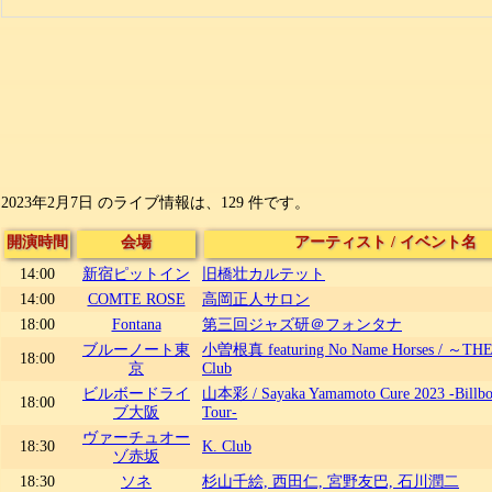
2023年2月7日 のライブ情報は、129 件です。
開演時間
会場
アーティスト
/
イベント名
14:00
新宿ピットイン
旧橋壮カルテット
14:00
COMTE ROSE
高岡正人サロン
18:00
Fontana
第三回ジャズ研＠フォンタナ
ブルーノート東
小曽根真 featuring No Name Horses / ～TH
18:00
京
Club
ビルボードライ
山本彩 / Sayaka Yamamoto Cure 2023 -Billbo
18:00
ブ大阪
Tour-
ヴァーチュオー
18:30
K. Club
ゾ赤坂
18:30
ソネ
杉山千絵, 西田仁, 宮野友巴, 石川潤二