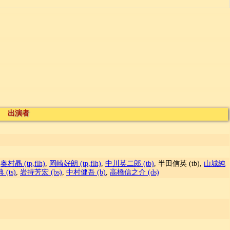
出演者
,
奥村晶 (tp,flh)
,
岡崎好朗 (tp,flh)
,
中川英二郎 (tb)
, 半田信英 (tb),
山城純
(ts)
,
岩持芳宏 (bs)
,
中村健吾 (b)
,
高橋信之介 (ds)