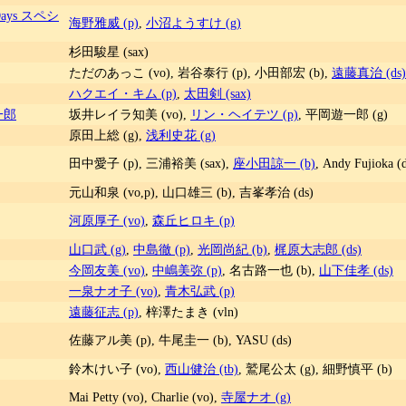
ays スペシ
海野雅威 (p)
,
小沼ようすけ (g)
杉田駿星 (sax)
ただのあっこ (vo), 岩谷泰行 (p), 小田部宏 (b),
遠藤真治 (ds)
ハクエイ・キム (p)
,
太田剣 (sax)
一郎
坂井レイラ知美 (vo),
リン・ヘイテツ (p)
, 平岡遊一郎 (g)
原田上総 (g),
浅利史花 (g)
田中愛子 (p), 三浦裕美 (sax),
座小田諒一 (b)
, Andy Fujioka (
元山和泉 (vo,p), 山口雄三 (b), 吉峯孝治 (ds)
河原厚子 (vo)
,
森丘ヒロキ (p)
山口武 (g)
,
中島徹 (p)
,
光岡尚紀 (b)
,
梶原大志郎 (ds)
今岡友美 (vo)
,
中嶋美弥 (p)
, 名古路一也 (b),
山下佳孝 (ds)
一泉ナオ子 (vo)
,
青木弘武 (p)
遠藤征志 (p)
, 梓澤たまき (vln)
佐藤アル美 (p), 牛尾圭一 (b), YASU (ds)
鈴木けい子 (vo),
西山健治 (tb)
, 鷲尾公太 (g), 細野慎平 (b)
Mai Petty (vo), Charlie (vo),
寺屋ナオ (g)