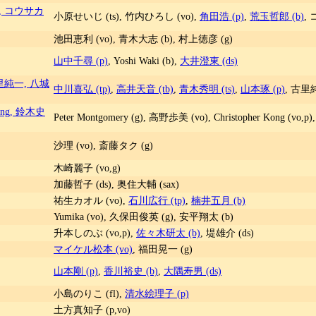
, コウサカ
小原せいじ (ts), 竹内ひろし (vo),
角田浩 (p)
,
荒玉哲郎 (b)
,
池田恵利 (vo), 青木大志 (b), 村上徳彦 (g)
山中千尋 (p)
, Yoshi Waki (b),
大井澄東 (ds)
里純一, 八城
中川喜弘 (tp)
,
高井天音 (tb)
,
青木秀明 (ts)
,
山本琢 (p)
, 古里純
Kong, 鈴木史
Peter Montgomery (g), 高野歩美 (vo), Christopher Kong (vo,
沙理 (vo), 斎藤タク (g)
木崎麗子 (vo,g)
加藤哲子 (ds), 奥住大輔 (sax)
祐生カオル (vo),
石川広行 (tp)
,
楠井五月 (b)
Yumika (vo), 久保田俊英 (g), 安平翔太 (b)
升本しのぶ (vo,p),
佐々木研太 (b)
, 堤雄介 (ds)
マイケル松本 (vo)
, 福田晃一 (g)
山本剛 (p)
,
香川裕史 (b)
,
大隅寿男 (ds)
小島のりこ (fl),
清水絵理子 (p)
土方真知子 (p,vo)