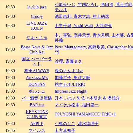
小原せいじ, 竹内ひろし, 角田浩, 荒玉哲郎
19:30
le club jazz
テルオ
19:30
Crosby
池田恵利, 青木大志, 村上徳彦
LIVE JAZZ
19:30
山中千尋, Yoshi Waki, 大井澄東
KOLN
中川喜弘, 高井天音, 青木秀明, 山本琢, 古
19:30
なぁ～じゅ
邦義
Bossa Nova & Jazz
Peter Montgomery, 高野歩美, Christopher 
19:30
Club Kei
門
国立 ハーバーラ
19:30
沙理, 斎藤タク
イト
19:30
梅田ALWAYS
魂のまんまLive
19:30
Art×Jazz M's
加藤哲子, 奥住大輔
19:30
DONFAN
祐生カオルTRIO
19:30
ポルシェ
Impress Jazz Night
19:30
バー酒音 淀屋橋
升本しのぶ & 佐々木研太 & 堤雄介
19:30
BAR itis
マイケル松本, 福田晃一
KEYSTONE
19:30
TSUYOSHI YAMAMOTO TRIO+1
CLUB 東京
19:40
APPLE
小島のりこ, 清水絵理子
19:45
マイルス
土方真知子