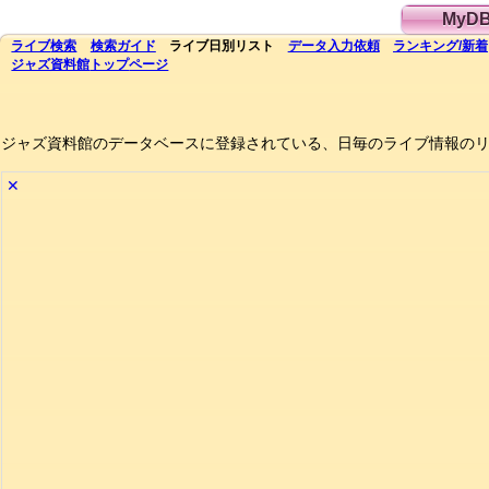
MyD
ライブ
検索
検索
ガイド
ライブ日別
リスト
データ
入力依頼
ランキング
/
新着
ジャズ資料館
トップ
ページ
ジャズ資料館のデータベースに登録されている、日毎のライブ情報の
✕