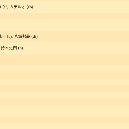
 コウサカテルオ (ds)
一 (b), 八城邦義 (ds)
p), 鈴木史門 (p)