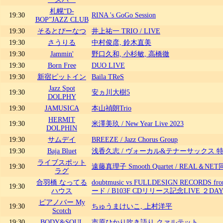
札幌“D-
19:30
RINA 's GoGo Session
BOP”JAZZ CLUB
19:30
そるとぴーなつ
井上祐一 TRIO / LIVE
19:30
さうりる
中村俊彦, 鈴木直美
19:30
Jammin'
野口久和, 小杉敏, 高橋徹
19:30
Born Free
DUO LIVE
19:30
新宿ピットイン
Baila TReS
Jazz Spot
19:30
安ヵ川大樹5
DOLPHY
19:30
JAMUSICA
本山禎朗Trio
HERMIT
19:30
米澤美玖 / New Year Live 2023
DOLPHIN
19:30
サムデイ
BREEZE / Jazz Chorus Group
19:30
Baja Bluet
浅香久志 / ヴォーカル&テナーサックス 
ライブスポット
19:30
遠藤真理子 Smooth Quartet / REAL＆N
ラグ
合羽橋 なってる
doubtmusic vs FULLDESIGN RECORDS 
19:30
ハウス
ード / B103F CDリリース記念LIVE ２DAYS
ピアノバー My
19:30
ちゅうまけいこ, 上村洋平
Scotch
19:30
BODY&SOUL
市原ひかり吹き語り クァルテット