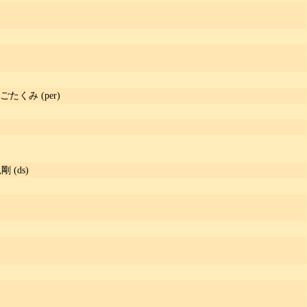
ひごたくみ (per)
剛 (ds)