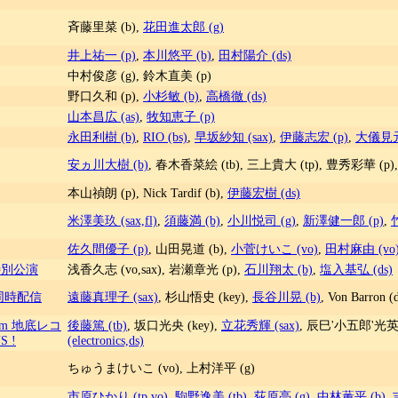
斉藤里菜 (b),
花田進太郎 (g)
井上祐一 (p)
,
本川悠平 (b)
,
田村陽介 (ds)
中村俊彦 (g), 鈴木直美 (p)
野口久和 (p),
小杉敏 (b)
,
高橋徹 (ds)
山本昌広 (as)
,
牧知恵子 (p)
永田利樹 (b)
,
RIO (bs)
,
早坂紗知 (sax)
,
伊藤志宏 (p)
,
大儀見元 
安ヵ川大樹 (b)
, 春木香菜絵 (tb), 三上貴大 (tp), 豊秀彩華 (p)
本山禎朗 (p), Nick Tardif (b),
伊藤宏樹 (ds)
米澤美玖 (sax,fl)
,
須藤満 (b)
,
小川悦司 (g)
,
新澤健一郎 (p)
,
佐久間優子 (p)
, 山田晃道 (b),
小菅けいこ (vo)
,
田村麻由 (vo
特別公演
浅香久志 (vo,sax), 岩瀬章光 (p),
石川翔太 (b)
,
塩入基弘 (ds)
ET同時配信
遠藤真理子 (sax)
, 杉山悟史 (key),
長谷川晃 (b)
, Von Barron (
from 地底レコ
後藤篤 (tb)
, 坂口光央 (key),
立花秀輝 (sax)
, 辰巳'小五郎'光英 (
 !
(electronics,ds)
ちゅうまけいこ (vo), 上村洋平 (g)
市原ひかり (tp,vo)
,
駒野逸美 (tb)
,
荻原亮 (g)
,
中林薫平 (b)
,