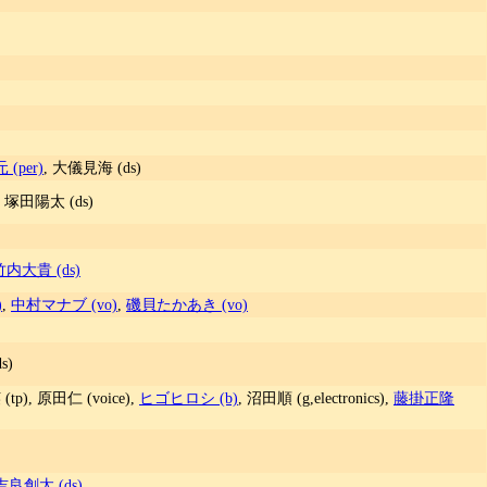
(per)
, 大儀見海 (ds)
, 塚田陽太 (ds)
竹内大貴 (ds)
)
,
中村マナブ (vo)
,
磯貝たかあき (vo)
ds)
tp), 原田仁 (voice),
ヒゴヒロシ (b)
, 沼田順 (g,electronics),
藤掛正隆
吉良創太 (ds)