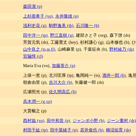
森田潔 (p)
上杉亜希子 (vo)
,
永井隆雄 (p)
浅利史花 (g)
,
駒野逸美 (tb)
,
石川隆一 (b)
田中洋一 (tp)
,
野江直樹 (g)
, 建部さと子 (org), 森下啓 (ds)
芳賀元気 (ds), 工藤寛丈 (key), 杉村謙心 (g), 山本修也 (b), 
山中良之 (ts,ss,fl)
, 山崎麻里 (p), 千葉征央 (b),
野村綾乃 (ds)
宮脇惇 (cl)
Maria Eva (vo),
加藤英介 (p)
上保一恵 (p), 北川匡厚 (tp), 亀岡純一 (ts),
酒井一郎 (b)
, 逸見
朝倉由里 (p),
吉川大介 (b)
, 矢藤健一郎 (ds)
広瀬照光 (p),
佐久間高広 (b)
高木潤一 (g,vo)
大貫暢之 (p)
西村協 (vo)
,
田中和音 (p)
,
ジャンボ小野 (b)
,
ジーン重村 (ds)
村田千紘 (tp)
,
田中菜緒子 (p)
,
若井俊也 (b)
,
柳沼佑育 (ds)