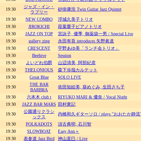
ジャズ・イン・
19:30
砂掛康浩 Twin Guitar Jazz Quintet
ラブリー
19:30
NEW COMBO
浮城久美子トリオ
19:30
JIROKICHI
葭葉愛子ピアノトリオ
19:30
JAZZ ON TOP
宮詠子, 優季, 御薬袋一男 / Special Live
19:30
gallery zing
永田有吾 introduces 矢野眞道
19:30
CRESCENT
宇野あゆ美「ランチ会トリオ」
19:30
Beehive
Session
19:30
よいどれ伯爵
山辺清美, 阿部紀彦
19:30
THELONIOUS
森下歩哉カルテット
19:30
Great Blue
SOLO LIVE
THE BAR
19:30
依田知絵美, 葵めぐみ, 生田さち子
BARBRA
19:30
六本木 club t
RIYUKO,MARI & 優奈 / Vocal Night
19:30
JAZZ BAR MARS
田村衆記
公園通りクラシ
19:30
内橋和久ギターソロ / plays ”おおたか静流
ックス
19:30
POLKADOTS
須古典明, 石川智
19:30
SLOWBOAT
Easy Ann＋
19:30
表参道 Jazz Bird
神山直巳 / Live