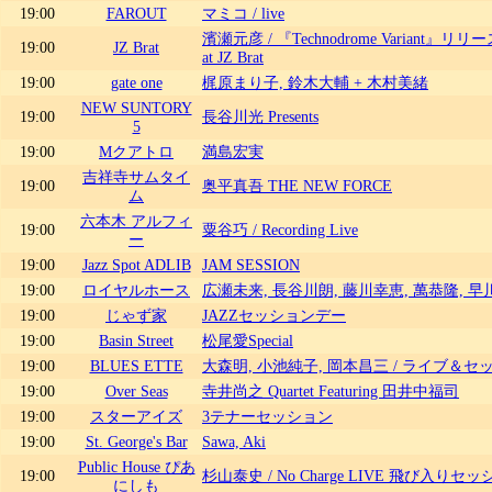
19:00
FAROUT
マミコ / live
濱瀬元彦 / 『Technodrome Variant』リリ
19:00
JZ Brat
at JZ Brat
19:00
gate one
梶原まり子, 鈴木大輔 + 木村美緒
NEW SUNTORY
19:00
長谷川光 Presents
5
19:00
Mクアトロ
満島宏実
吉祥寺サムタイ
19:00
奥平真吾 THE NEW FORCE
ム
六本木 アルフィ
19:00
粟谷巧 / Recording Live
ー
19:00
Jazz Spot ADLIB
JAM SESSION
19:00
ロイヤルホース
広瀬未来, 長谷川朗, 藤川幸恵, 萬恭隆, 
19:00
じゃず家
JAZZセッションデー
19:00
Basin Street
松尾愛Special
19:00
BLUES ETTE
大森明, 小池純子, 岡本昌三 / ライブ＆セ
19:00
Over Seas
寺井尚之 Quartet Featuring 田井中福司
19:00
スターアイズ
3テナーセッション
19:00
St. George's Bar
Sawa, Aki
Public House ぴあ
19:00
杉山泰史 / No Charge LIVE 飛び入り
にしも