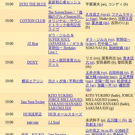
超超初心者セッショ
19:00
INTO THE BLUE
平栗康夫 (as), コンディ (b)
ン
The ScreenTones / 『孤
久住昌之 (vo,g)
,
フクムラサト
独のグルメSeason10』
シ (sax)
, Shake (key),
河野文彦
19:00
COTTON CLUB
オリジナル・サウン
(g)
,
栗木健 (ds)
, 吉田のりお
ドトラック発売記念
(b)
ライヴ
ギラ・ジルカ &
SUPER SOUL
ギラ・ジルカ (vo)
,
草間信一
19:00
JZ Brat
JAPANESE！ / ギラ &
(p,key)
,
竹中俊二 (g)
,
草間信一 Birthday
SOKUSAI (b),
加納樹麻 (ds)
Live！
リエ (vo), 渥美尚志 (p),
青木弦
リエ＋柴田英貴カル
19:00
DOXY
六 (g)
, 安田基郎 (b), 柴田英貴
テット
(ds)
玉井夕海 (vo)
,
石田幹雄 (p)
,
不
破大輔 (ukulele bass)
,
立花秀輝
19:00
横浜エアジン
渋さ＋夕海 / 平和の歌
(sax)
,
北陽一郎 (tp)
,
松原慎之
介 (as)
,
加藤一平 (g)
,
磯部潤
(ds)
KITO YUKIHO,
KITO YUKIHO (baile), JORGE
JORGE MILLAQUEO,
MILLAQUEO (cante),
19:00
Jazz Spot Swing
NAKANO HANAKO,
NAKANO HANAKO (baile),
SAKUMA EIJI
SAKUMA EIJI (g)
19:00
HUB浅草店
HUB オールスターズ
永武幹子 (p),
石川隆一 (b)
,
吉
19:00
gate one
J.J.Soul
良創太 (ds)
山中良之 (ts,ss,fl)
,
小池純子
19:00
渋谷 KO-KO
Jam Session
(p)
,
藤田耕平 (b)
,
野村綾乃