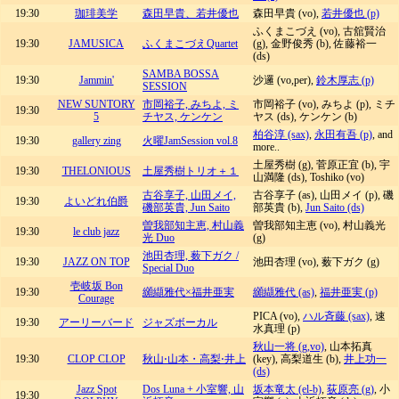
19:30
珈琲美学
森田早貴、若井優也
森田早貴 (vo),
若井優也 (p)
ふくまこづえ (vo), 古舘賢治
19:30
JAMUSICA
ふくまこづえQuartet
(g), 金野俊秀 (b), 佐藤裕一
(ds)
SAMBA BOSSA
19:30
Jammin'
沙邏 (vo,per),
鈴木厚志 (p)
SESSION
NEW SUNTORY
市岡裕子, みちよ, ミ
市岡裕子 (vo), みちよ (p), ミチ
19:30
5
チヤス, ケンケン
ヤス (ds), ケンケン (b)
柏谷淳 (sax)
,
永田有吾 (p)
, and
19:30
gallery zing
火曜JamSession vol.8
more..
土屋秀樹 (g), 菅原正宜 (b), 宇
19:30
THELONIOUS
土屋秀樹トリオ＋１
山満隆 (ds), Toshiko (vo)
古谷享子, 山田メイ,
古谷享子 (as), 山田メイ (p), 磯
19:30
よいどれ伯爵
磯部英貴, Jun Saito
部英貴 (b),
Jun Saito (ds)
曽我部知主恵, 村山義
曽我部知主恵 (vo), 村山義光
19:30
le club jazz
光 Duo
(g)
池田杏理, 薮下ガク /
19:30
JAZZ ON TOP
池田杏理 (vo), 薮下ガク (g)
Special Duo
壱岐坂 Bon
19:30
纐纈雅代×福井亜実
纐纈雅代 (as)
,
福井亜実 (p)
Courage
PICA (vo),
ハル斉藤 (sax)
, 速
19:30
アーリーバード
ジャズボーカル
水真理 (p)
秋山一将 (g,vo)
, 山本拓真
19:30
CLOP CLOP
秋山⋅山本・高梨⋅井上
(key), 高梨道生 (b),
井上功一
(ds)
Jazz Spot
Dos Luna + 小室響, 山
坂本竜太 (el-b)
,
荻原亮 (g)
, 小
19:30