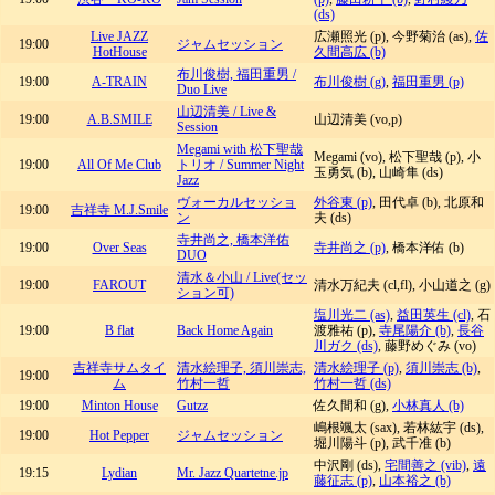
(ds)
Live JAZZ
広瀬照光 (p), 今野菊治 (as),
佐
19:00
ジャムセッション
HotHouse
久間高広 (b)
布川俊樹, 福田重男 /
19:00
A-TRAIN
布川俊樹 (g)
,
福田重男 (p)
Duo Live
山辺清美 / Live &
19:00
A.B.SMILE
山辺清美 (vo,p)
Session
Megami with 松下聖哉
Megami (vo), 松下聖哉 (p), 小
19:00
All Of Me Club
トリオ / Summer Night
玉勇気 (b), 山崎隼 (ds)
Jazz
ヴォーカルセッショ
外谷東 (p)
, 田代卓 (b), 北原和
19:00
吉祥寺 M.J.Smile
ン
夫 (ds)
寺井尚之, 橋本洋佑
19:00
Over Seas
寺井尚之 (p)
, 橋本洋佑 (b)
DUO
清水＆小山 / Live(セッ
19:00
FAROUT
清水万紀夫 (cl,fl), 小山道之 (g)
ション可)
塩川光二 (as)
,
益田英生 (cl)
, 石
19:00
B flat
Back Home Again
渡雅祐 (p),
寺尾陽介 (b)
,
長谷
川ガク (ds)
, 藤野めぐみ (vo)
吉祥寺サムタイ
清水絵理子, 須川崇志,
清水絵理子 (p)
,
須川崇志 (b)
,
19:00
ム
竹村一哲
竹村一哲 (ds)
19:00
Minton House
Gutzz
佐久間和 (g),
小林真人 (b)
嶋根颯太 (sax), 若林紘宇 (ds),
19:00
Hot Pepper
ジャムセッション
堀川陽斗 (p), 武千准 (b)
中沢剛 (ds),
宅間善之 (vib)
,
遠
19:15
Lydian
Mr. Jazz Quartetne.jp
藤征志 (p)
,
山本裕之 (b)