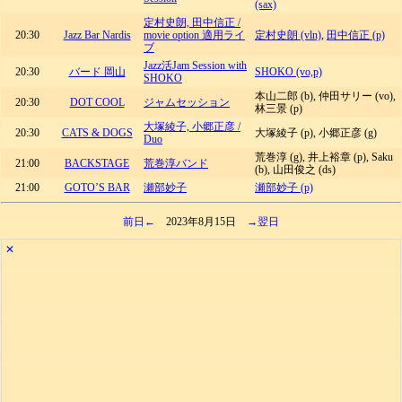
(sax)
定村史朗, 田中信正 /
20:30
Jazz Bar Nardis
movie option 適用ライ
定村史朗 (vln)
,
田中信正 (p)
ブ
Jazz活Jam Session with
20:30
バード 岡山
SHOKO (vo,p)
SHOKO
本山二郎 (b), 仲田サリー (vo),
20:30
DOT COOL
ジャムセッション
林三景 (p)
大塚綾子, 小郷正彦 /
20:30
CATS & DOGS
大塚綾子 (p), 小郷正彦 (g)
Duo
荒巻淳 (g), 井上裕章 (p), Saku
21:00
BACKSTAGE
荒巻淳バンド
(b), 山田俊之 (ds)
21:00
GOTO’S BAR
瀬部妙子
瀬部妙子 (p)
前日←
2023年8月15日
→翌日
✕