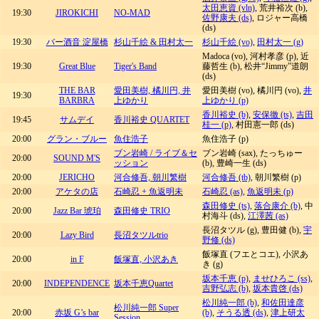
太田恵資 (vln)
, 荒井裕次 (b),
19:30
JIROKICHI
NO-MAD
佐野康夫 (ds)
, ロジャー高橋
(ds)
19:30
バー酒音 淀屋橋
杉山千絵 & 田村太一
杉山千絵 (vo)
,
田村太一 (g)
Madoca (vo), 河村孝彦 (p), 近
19:30
Great Blue
Tiger's Band
藤哲生 (b), 松井“Jimmy”道朗
(ds)
THE BAR
愛田美樹, 橘川円, 井
愛田美樹 (vo), 橘川円 (vo),
井
19:30
BARBRA
上ゆかり
上ゆかり (p)
香川裕史 (b)
,
安保徹 (ts)
,
吉田
19:45
サムデイ
香川裕史 QUARTET
桂一 (p)
, 村田憲一郎 (ds)
20:00
グラン・ブルー
魚住浩子
魚住浩子 (p)
ブン岩崎 / ライブ＆セ
ブン岩崎 (sax), たっちゅー
20:00
SOUND M'S
ッション
(b), 豊崎一生 (ds)
20:00
JERICHO
河合修吾, 朝川繁樹
河合修吾 (tb)
, 朝川繁樹 (p)
20:00
アケタの店
石崎忍 + 魚返明未
石崎忍 (as)
,
魚返明未 (p)
森田修史 (ts)
,
落合康介 (b)
, 中
20:00
Jazz Bar 琥珀
森田修史 TRIO
村海斗 (ds),
江澤茜 (as)
長沼タツル (g), 豊田健 (b),
宇
20:00
Lazy Bird
長沼タツルtrio
野修 (ds)
飯塚直 (フエとコエ), 小沢あ
20:00
in F
飯塚直, 小沢あき
き (g)
坂本千恵 (p)
,
ませひろこ (ss)
,
20:00
INDEPENDENCE
坂本千恵Quartet
吉野弘志 (b)
,
坂本貴啓 (ds)
松川純一郎 (b)
,
和佐田達彦
松川純一郎 Super
20:00
赤坂 G’s bar
(b)
,
そうる透 (ds)
,
津上研太
Session