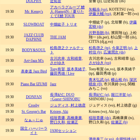
DOLPHY
近拓音
室響 (p), 山近拓音 (ds)
アカペラグループ 鱧
矢幅歩 (vo)
, KOTETSU (vo),
19:30
Mr. Kenny's
人-HamojiN- / 夏りた
伊藤大輔 (vo)
, 北村嘉一郎 (vo)
くてE鱧 TOUR
中畑紘子 (p), 北垣響 (b),
伊藤
19:30
SLOWBOAT
中畑紘子 トリオ
宏樹 (ds)
片野吾朗 (b)
, 濱田翔 (g), 上松
JAZZ CLUB
19:30
THE JAM
翔一 (ds,per), 杉山賢一郎 (ds),
DAPHNE
CITTA (dj,g,vo)
松島啓之クァルテッ
松島啓之 (tp)
,
今泉正明 (p)
,
上
19:30
BODY&SOUL
ト
村信 (b)
,
広瀬潤次 (ds)
古川忠幸, 古和靖章,
古川忠幸 (sax), 古和靖章 (g),
19:30
Art×Jazz M's
さがゆき
さがゆき (vo)
Tony有賀, 坂本美緒子,
Tony有賀 (as,vo), 坂本美緒子
19:30
表参道 Jazz Bird
藤田秀雄 / Live
(tp), 藤田秀雄 (p)
青木弘武 (p)
,
横山裕 (b)
,
深沢
19:30
Piano Bar IZUMI
Jazz
晴奈 (fl)
, 市川美鈴 (vo), 関根
みちこ (vo)
長澤紀仁 DUO
長澤紀仁 (g)
,
堀江洋賀 (g)
,
19:30
DONFAN
<Guest>SHINOBU
SHINOBU (vo)
19:30
Crosby
ジュディス, 村上徳彦
ジュディス (vo), 村上徳彦 (g)
19:30
St. George's Bar
Kristen, Aki
Kristen (vo), Aki (p)
稲垣貴庸, 高橋康廣,
稲垣貴庸 (ds)
, 高橋康廣 (ts),
19:30
なぁ～じゅ
野口久和, 佐瀬正
野口久和 (p),
佐瀬正 (b)
国立 ハーバーラ
19:30
JAMセッション
イト
酒井泰三 (g,vo)
,
今堀恒雄 (g)
,