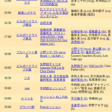
15:00
木津由記乃 / REAL＆
岩本三千代 (vo,g), 木津由記乃
ラグ
NET同時配信
(tp)
仁々ファミリーライ
篠崎仁美 (p,vo), 田中醇子 (vo),
16:00
銀座シグナス
ブ すぺしゃる II 落語
春風亭愛嬌 (落語)
カンタービレ
ビルボードライ
16:30
吉田兄弟
ブ横浜
佐橋佳幸, 屋敷豪太,
佐橋佳幸 (g)
,
屋敷豪太 (ds)
, 斎
斎藤有太 <ゲスト>
ビルボードライ
藤有太 (key), 大滝裕子 (vo), 斉
17:00
AMAZONS / With
ブ東京
藤久美 (vo), 吉川智子 (vo),
松
THE RAWGUNS first
原秀樹 (b)
edition vol.1
小野リサ (vo,g)
,
奥山勝 (p)
,
小
ブルーノート東
小野リサ / Fly me to
泉哲夫 (b)
,
藤井摂 (ds)
,
18:00
京
Brasil ～ via Italy！
Gustavo Anacleto (fl,sax), Luis
Valle (tp)
矢野顕子トリオ
ビルボードライ
矢野顕子 (p)
,
Will Lee (b)
, Chris
18:00
featuring Will Lee &
ブ大阪
Parker (ds)
Chris Parker
井前人美, 宮川真由美,
井前人美 (vo), 宮川真由美 (p),
18:30
ソネ
藤村竜也, 長尾琢登
藤村竜也 (b)
, 長尾琢登 (ds)
中村皓 (ds), 鈴木”チャランペ
19:00
rpm
中村皓セッション!!
ッター”敦史 (tp), 後藤天太
(sax), 関秀樹 (g), 憲生 (b)
セッション ねこのあ
19:00
さうりる
平川雅子 (b)
, 寺崎純 (p)
な
名倉学 (key)
, 井野アキヲ (g),
19:00
グラバー邸
Popsセッション
(b)