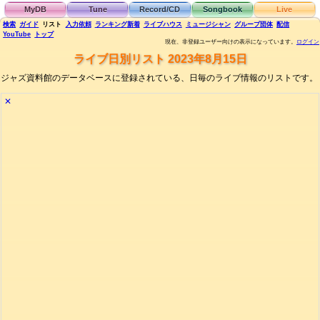
MyDB
Tune
Record/CD
Songbook
Live
検索
ガイド
リスト
入力依頼
ランキング
新着
ライブハウス
ミュージシャン
グループ団体
配信
YouTube
トップ
現在、非登録ユーザー向けの表示になっています。
ログイン
ライブ日別リスト 2023年8月15日
ジャズ資料館のデータベースに登録されている、日毎のライブ情報のリストです。
✕