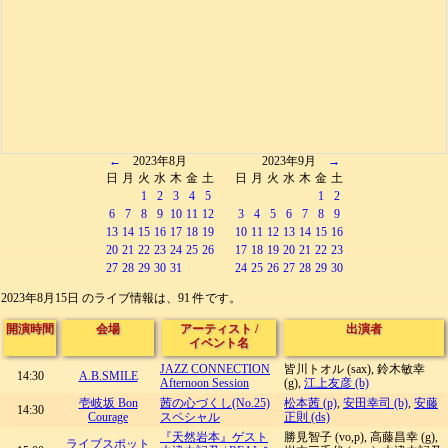
←
2023年8月
2023年9月
→
日
月
火
水
木
金
土
日
月
火
水
木
金
土
1
2
3
4
5
1
2
6
7
8
9
10
11
12
3
4
5
6
7
8
9
13
14
15
16
17
18
19
10
11
12
13
14
15
16
20
21
22
23
24
25
26
17
18
19
20
21
22
23
27
28
29
30
31
24
25
26
27
28
29
30
2023年8月15日 のライブ情報は、91 件です。
開演時間
会場
アーティスト
/
出演者
イベント名
JAZZ CONNECTION
皆川トオル (sax), 鈴木敏幸
14:30
A.B.SMILE
Afternoon Session
(g),
江上友彦 (b)
壱岐坂 Bon
茜の心づくし(No.25)
松本茜 (p)
,
安田幸司 (b)
,
安藤
14:30
Courage
スペシャル
正則 (ds)
『天然岩本』ゲスト
勝見智子 (vo,p), 高藤昌幸 (g),
ライブスポット