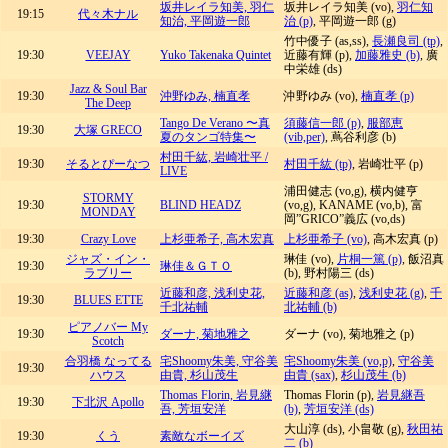
坂井レイラ知美, 羽仁
坂井レイラ知美 (vo),
羽仁知
19:15
代々木ナル
知治, 平岡遊一郎
治 (p)
, 平岡遊一郎 (g)
竹中優子 (as,ss),
長瀬良司 (tp)
,
19:30
VEEJAY
Yuko Takenaka Quintet
近藤有輝 (p),
加藤雅史 (b)
, 廣
中栄雄 (ds)
Jazz & Soul Bar
19:30
沖野ゆみ, 楠直孝
沖野ゆみ (vo),
楠直孝 (p)
The Deep
Tango De Verano 〜真
須藤信一郎 (p)
,
服部恵
19:30
大塚 GRECO
夏のタンゴ特集〜
(vib,per)
, 蔦谷利彦 (b)
村田千紘, 岩崎壮平 /
19:30
そるとぴーなつ
村田千紘 (tp)
, 岩崎壮平 (p)
LIVE
浦田健志 (vo,g), 横内健亨
STORMY
19:30
BLIND HEADZ
(vo,g), KANAME (vo,b), 富
MONDAY
岡”GRICO”義広 (vo,ds)
19:30
Crazy Love
上杉亜希子, 高木宏真
上杉亜希子 (vo)
, 高木宏真 (p)
ジャズ・イン・
琳佳 (vo),
片桐一篤 (p)
, 飯沼真
19:30
琳佳＆ＧＴＯ
ラブリー
(b), 野村陽三 (ds)
近藤和彦, 浅利史花,
近藤和彦 (as)
,
浅利史花 (g)
,
千
19:30
BLUES ETTE
千北祐輔
北祐輔 (b)
ピアノバー My
19:30
ダーナ, 菊地雅之
ダーナ (vo), 菊地雅之 (p)
Scotch
合羽橋 なってる
宅Shoomy朱美, 守谷美
宅Shoomy朱美 (vo,p)
,
守谷美
19:30
ハウス
由貴, 杉山茂生
由貴 (sax)
,
杉山茂生 (b)
Thomas Florin, 岩見継
Thomas Florin (p),
岩見継吾
19:30
下北沢 Apollo
吾, 芳垣安洋
(b)
,
芳垣安洋 (ds)
大山淳 (ds), 小畠敬 (g),
秋田祐
19:30
くう
素敵なボーイズ
二 (b)