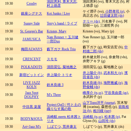
池田恵利, 青木大志,
池田恵利 (vo), 青木大志 (b), 村
19:30
Crosby
村上徳彦
上徳彦 (g)
ケイ潤子 (vo),
小野孝司 (p)
, 小
19:30
銀座シグナス
Kei Junko / Live
高正志 (b),
辻田健太郎 (ds)
テリー (ds)
, 川名雅子 (vo), 阿
19:30
Sunny Side
Terry’s band / ライブ
部樹一 (p), 三浦哲男 (b)
19:30
St. George's Bar
Kristen, Mary
Kristen (vo), Mary (p)
Nate Renner × 玉川健
Nate Renner (g), 玉川健一郎
19:30
JAMUSICA
一郎Duo
(vo)
藪下ガク (g), 時安吉宏 (b),
中
19:30
梅田ALWAYS
藪下ガク Rock Trio
村雄二郎 (ds)
鈴木健太郎 (vo), 奈倉翔 (vln),
19:30
CRESCENT
スモモ
井野アキヲ (g)
19:30
POLKADOTS
清田晃弘, 菊地雅之
清田晃弘 (g), 菊地雅之 (p)
井上陽介 (b)
,
武本和大 (p)
,
濱
19:30
新宿ピットイン
井上陽介 トリオ
田省吾 (ds)
LIVE JAZZ
鈴木良雄 (b)
,
海野雅威 (p)
,
海
19:30
鈴木良雄 3
KOLN
野俊輔 (ds)
Jazz Spot
峰厚介 (ts,ss)
,
守谷美由貴 (as)
,
19:30
M's Three
DOLPHY
永武幹子 (p)
山下Topo洋平 (quena)
, 茨木智
Project QuO / 竹と土の
19:30
中目黒 楽屋
博 (ocarina), 森悠也 (p),
箭島裕
織りなす風の歌
治 (b)
,
相川瞳 (per)
浜崎航 meets 松本茜ト
浜崎航 (ts,ss)
,
松本茜 (p)
, Pat
19:30
BODY&SOUL
リオ
Glynn (b),
山田玲 (ds)
19:30
Art×Jazz M's
しばてつ, 荒井康太
しばてつ (p), 荒井康太 (ds)