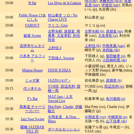
(tb,fl,etc)
,
木幡光邦 (tp,g)
,
美座
19:00
B flat
Los Hijos de la Galaxia
良彦 (per)
,
伊達弦 (per)
, 宮島れ
いら (p), 丸谷茜 (ds)
Public House ぴあ
杉山泰史 ソロ / No
19:00
杉山泰史 (g)
にしも
Charge LIVE
19:00
FAROUT
マミコ / Live
マミコ (p,vo)
古野光昭, 原朋直, 岡
古野光昭 (b)
,
原朋直 (tp)
, 岡勇
19:00
銀座 Swing
勇希, 大友孝彰, 利光
希 (sax),
大友孝彰 (p)
, 利光玲
玲奈
奈 (ds)
吉祥寺サムタイ
上村信 (b)
,
中島朱葉 (sax)
, 岩
19:00
上村信 4
ム
崎壮平 (p),
木村紘 (ds)
六本木 アルフィ
下田雄人 (g),
柴田敏孝 (p)
, 熊
19:00
下田雄人 Session
ー
代崇人 (b),
小田桐和寛 (ds)
小森信明 (tp), 濱文人 (tb), ジャ
19:00
Minton House
DIXIE ICHIZA
ック天野 (banjo), 家中勉 (tuba),
平林義晴 (ds)
19:00
じゃず家
JAZZｾｯｼｮﾝﾃﾞｰ
岩佐康彦 (p),
原満章 (b)
YURIE, 田辺充邦, 曽
YURIE (vo),
田辺充邦 (g)
, 曽根
19:15
代々木ナル
根一馬
一馬 (g)
MAZ Jazz / 上京
19:20
P’s Bar
松葉孝博 (g),
布川俊樹 (g)
Special Live
馬車道 チャーリ
Mai Petty, Charlie, 伊藤
Mai Petty (vo), Charlie (vo), 伊
19:30
ーズバー
駿介
藤駿介 (p)
今岡友美 & Dear
今岡友美 (vo)
,
中嶋美弥 (p)
, 名
19:30
Jazz Spot Swing
Blues
古路一也 (b),
山下佳孝 (ds)
曙橋 JAZZBAR
佐藤アル美 (p), 牛尾圭一 (b),
19:30
ボーカルセッション
FILL IN
YASU (ds)