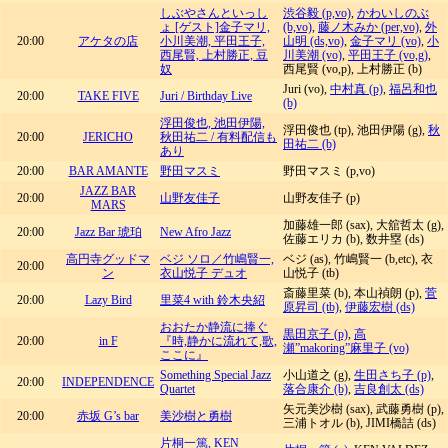
しぶやさんといっし
渋谷毅 (p,vo)
,
かわいしのぶ
ょ [ゲスト]金子マリ,
(b,vo)
,
藤ノ木みか (per,vo)
,
外
20:00
アケタの店
小川美潮, 平田王子,
山明 (ds,vo)
,
金子マリ (vo)
,
小
西尾賢, 上村勝正, 豆
川美潮 (vo)
,
平田王子 (vo,g)
,
奴
西尾賢 (vo,p), 上村勝正 (b)
Juri (vo),
中村真 (p)
,
福呂和也
20:00
TAKE FIVE
Juri / Birthday Live
(b)
浮田俊也, 池田伊陽,
浮田俊也 (tp), 池田伊陽 (g),
秋
20:00
JERICHO
秋田祐二 / 有料配信も
田祐二 (b)
あり
20:00
BAR AMANTE
野田マスミ
野田マスミ (p,vo)
JAZZ BAR
20:00
山野友佳子
山野友佳子 (p)
MARS
加藤雄一郎 (sax), 大舘哲太 (g),
20:00
Jazz Bar 琥珀
New Afro Jazz
佐藤エリカ (b), 数井塁 (ds)
高円寺グッドマ
ベジ ソロ／竹嶋賢一,
ベジ (as), 竹嶋賢一 (b,etc), 衣
20:00
ン
衣山悦子 デュオ
山悦子 (tb)
斎藤里菜 (b), 本山禎朗 (p),
菅
20:00
Lazy Bird
里菜4 with 鈴木央紹
原昇司 (tb)
,
伊藤宏樹 (ds)
おおたか静流に捧ぐ
黒田京子 (p)
,
高
20:00
in F
『時,静かに流れて,歌,
瀬”makoring”麻里子 (vo)
ここに』
Something Special Jazz
小山道之 (g),
生田さち子 (p)
,
20:00
INDEPENDENCE
Quartet
落合康介 (b)
,
吉良創太 (ds)
矢元美沙樹 (sax), 武藤勇樹 (p),
20:00
赤坂 G’s bar
美沙樹と勇樹
三浦トオル (b), JIMI橋詰 (ds)
片桐一篤, KEN