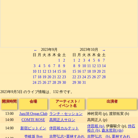
←
2023年9月
2023年10月
→
日
月
火
水
木
金
土
日
月
火
水
木
金
土
1
2
1
2
3
4
5
6
7
3
4
5
6
7
8
9
8
9
10
11
12
13
14
10
11
12
13
14
15
16
15
16
17
18
19
20
21
17
18
19
20
21
22
23
22
23
24
25
26
27
28
24
25
26
27
28
29
30
29
30
31
2023年9月5日 のライブ情報は、132 件です。
開演時間
会場
アーティスト
/
出演者
イベント名
13:00
Jazz38 Organ Club
ランチ・セッション
神村晃司 (p), 渡部拓実 (b)
14:00
COMTE ROSE
高岡正人サロン
高岡正人 (p)
伴田裕 (ts)
, 伊藤駿介 (p),
仲石
14:00
新宿ピットイン
伴田裕カルテット
裕介 (b)
,
森永哲則 (ds)
壱岐坂 Bon
吉野弘志×栗林すみれ
吉野弘志 (b)
,
栗林すみれ