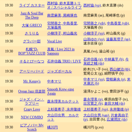
西村協, 鈴木直勝トリ
19:30
ライブ カスター
西村協 (vo)
, 鈴木直勝 (ds)
オ / スペシャルライブ
Jazz & Soul Bar
19:30
南雲麻美, 尾崎琢也
南雲麻美 (as), 尾崎琢也 (p)
The Deep
宅間善之, 中島香里,
宅間善之 (vib)
,
中島香里 (vib)
,
19:30
大塚 GRECO
大塚義将
大塚義将 (b)
19:30
さうりる
小柳淳子, 村山義光
小柳淳子 (vo)
, 村山義光 (g)
山添ゆか (vo)
,
遠藤真理子 (as)
,
19:30
グラバー邸
Vocal Live
速水佐保 (p)
札幌“D-
真氣 / Live 2023 in
19:30
真氣 (vo), 遠山裕 (p)
BOP”JAZZ CLUB
Sapporo
石井信義 (g)
,
中林薫平 (b)
,
今
19:30
そるとぴーなつ
石井信義 TRIO / LIVE
泉総之輔 (ds)
鈴木けい子 (vo),
西山健治 (tb)
,
19:30
アーリーバード
ジャズボーカル
鷲尾公太 (g), 細野慎平 (b)
中本マリ (vo)
,
曽根麻央 (p)
,
米
19:30
Mr. Kenny's
中本マリ
木康志 (b)
Smooth Krew-sing
19:30
Organ Jazz 倶楽部
湯澤かよこ (vo), 豊田渉平 (g)
Again
ジャズ・イン・
森永理美 (p)
, 横原由梨子 (ts),
19:30
森永理美カルテット
ラブリー
出宮寛之 (b)
,
倉田大輔 (ds)
19:30
Crazy Love
上杉亜希子, 永井隆雄
上杉亜希子 (vo)
,
永井隆雄 (p)
大山日出男 カルテ
大山日出男 (sax)
,
片倉真由子
19:30
NEW COMBO
ット
(p)
, 吉田豊 (b),
広瀬潤次 (ds)
ピアノバー My
19:30
橘川円
橘川円 (p,vo)
Scotch