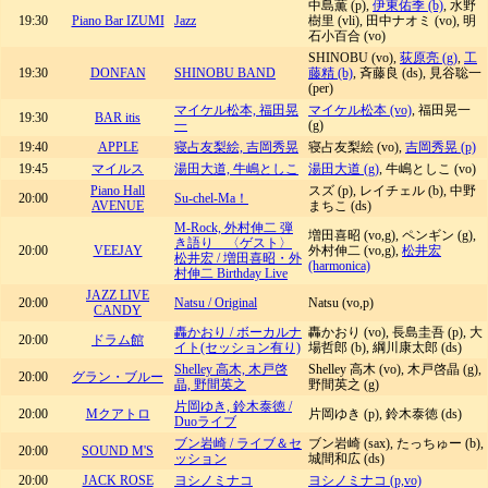
中島薫 (p),
伊東佑季 (b)
, 水野
19:30
Piano Bar IZUMI
Jazz
樹里 (vli), 田中ナオミ (vo), 明
石小百合 (vo)
SHINOBU (vo),
荻原亮 (g)
,
工
19:30
DONFAN
SHINOBU BAND
藤精 (b)
, 斉藤良 (ds), 見谷聡一
(per)
マイケル松本, 福田晃
マイケル松本 (vo)
, 福田晃一
19:30
BAR itis
一
(g)
19:40
APPLE
寝占友梨絵, 吉岡秀晃
寝占友梨絵 (vo),
吉岡秀晃 (p)
19:45
マイルス
湯田大道, 牛嶋としこ
湯田大道 (g)
, 牛嶋としこ (vo)
Piano Hall
スズ (p), レイチェル (b), 中野
20:00
Su-chel-Ma！
AVENUE
まちこ (ds)
M-Rock, 外村伸二 弾
増田喜昭 (vo,g), ペンギン (g),
き語り 〈ゲスト〉
20:00
VEEJAY
外村伸二 (vo,g),
松井宏
松井宏 / 増田喜昭・外
(harmonica)
村伸二 Birthday Live
JAZZ LIVE
20:00
Natsu / Original
Natsu (vo,p)
CANDY
轟かおり / ボーカルナ
轟かおり (vo), 長島圭吾 (p), 大
20:00
ドラム館
イト(セッション有り)
場哲郎 (b), 綱川康太郎 (ds)
Shelley 高木, 木戸啓
Shelley 高木 (vo), 木戸啓晶 (g),
20:00
グラン・ブルー
晶, 野間英之
野間英之 (g)
片岡ゆき, 鈴木泰徳 /
20:00
Mクアトロ
片岡ゆき (p), 鈴木泰徳 (ds)
Duoライブ
ブン岩崎 / ライブ＆セ
ブン岩崎 (sax), たっちゅー (b),
20:00
SOUND M'S
ッション
城間和広 (ds)
20:00
JACK ROSE
ヨシノミナコ
ヨシノミナコ (p,vo)