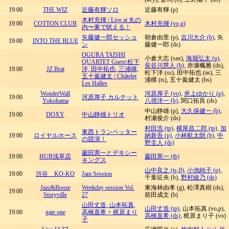
19:00
THE WIZ
近藤有輝ソロ
近藤有輝 (p)
木村充揮 / Live at 丸の
19:00
COTTON CLUB
木村充揮 (vo,g)
内〜東で吠える！
矢藤健一郎セッショ
朝倉由里 (p),
吉川大介 (b)
, 矢
19:00
INTO THE BLUE
ン
藤健一郎 (ds)
OGURA TAISHI
小倉大志 (sax),
海堀弘太 (p)
,
QUARTET Guest:松下
長谷川慧人 (b)
, 赤瀬楓雅 (ds),
19:00
JZ Brat
洋, 田中拓也, 三浦穣,
松下洋 (ss), 田中拓也 (as), 三
五十嵐健太 / Châtelet
浦穣 (ts), 五十嵐健太 (bs)
Les Halles
WonderWall
河原厚子 (vo)
,
井上ゆかり (p)
,
19:00
河原厚子 カルテット
Yokohama
八尋洋一 (b)
, 関口拓良 (ds)
中山静雄 (p),
大久保健一 (b)
,
19:00
DOXY
中山静雄トリオ
村瀬俊介 (ds)
村田浩 (tp)
,
横尾昌二郎 (tp)
,
加
東西トランペッター
19:00
ロイヤルホース
納新吾 (p)
,
小林航太朗 (b)
,
中
の競演！
野圭人 (ds)
薗田憲一とデキシー
19:00
HUB浅草店
薗田憲一 (tb)
キングス
山中良之 (ts,fl)
,
小池純子 (p)
,
19:00
渋谷 KO-KO
Jam Session
千葉征央 (b),
野村綾乃 (ds)
Jazz&Booze
Weekday session Vol.
東海林由孝 (g), 松澤真樹 (ds),
19:00
Storyville
27
前田成文 (b)
山田丈造, 山本拓真,
山田丈造 (tp)
, 山本拓真 (vo,p),
19:00
gate one
高橋直希 + 梶原まり
高橋直希 (ds)
, 梶原まり子 (vo)
子