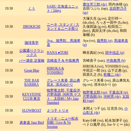
豊住芳三郎 (ds)
, 照内央晴 (p),
SABU 北海道ユニッ
19:30
くう
吉田つぶら (tap),
吉田野乃子
ト / 2days
(as)
大塚久生 (g,vo), 定行祥一
(ds,cho), ろっきー田中 (b,cho),
ニーネ, スタンド / ス
19:30
JIROKICHI
久保田諭 (g,vo), 松田浩二
タンド＆ニーネ祭り
(key), 真田太洋 (ds,cho), 和田
泰輔 (b)
Aya、堀秀彰、馬場孝
Aya (vo),
堀秀彰 (p)
,
馬場孝喜
19:30
珈琲美学
喜
(g)
公園通りクラシ
19:30
HANA ●TORI
蜂谷真紀 (vo),
田中信正 (p)
ックス
19:30
バー酒音 淀屋橋
宮崎直子 & 中島教秀
宮崎直子 (sax),
中島教秀 (b)
HIROKA (vo), YOSHIKO (vo),
HIROKA &
19:30
Great Blue
中田正一郎 (ts), 山下正惠 (p),
YOSHIKO
田原久之 (b),
乾幾二 (ds)
THE BAR
グレース美香, 原山勇
グレース美香 (vo), 原山勇気丸
19:30
BARBRA
気丸, 清水ゆかり
(tp,vo), 清水ゆかり (p)
牧野竜太郎, 千葉岳洋,
牧野竜太郎 (vo)
,
千葉岳洋 (p)
,
KEYSTONE
片野吾朗, 河村亮 ゲス
19:30
片野吾朗 (b)
,
河村亮 (ds)
,
太田
CLUB 東京
ト 太田剣 / My Jazz
剣 (sax)
Standard
末岡えつ子 (p), 辻充浩 (b),
小
19:30
SLOWBOAT
えつ子 トリオ
山彰太 (ds)
トリオ・ニュー松永
Katy小林 (vo), 松永加津子 (p),
19:30
表参道 Jazz Bird
別館 / Live & Vo
ペドロ風早 (b), Joe ケミー (ds)
Session