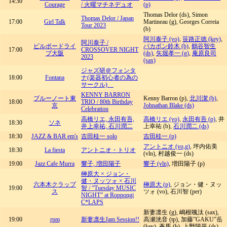
14:30
Courage
/ 火曜マチネデュオ
(p)
Thomas Delor (ds), Simon
Thomas Delor / Japan
17:00
Girl Talk
Martineau (g), Georges Correia
Tour 2023
(b)
阿川泰子 (vo)
,
笹路正徳 (key)
,
阿川泰子 /
ビルボードライ
バカボン鈴木 (b)
,
鶴谷智生
17:00
CROSSOVER NIGHT
ブ大阪
(ds)
,
矢堀孝一 (g)
,
庵原良司
2023
(sax)
ジャズ研＠フォンタ
18:00
Fontana
ナ(楽器初心者の為の
サークル)
KENNY BARRON
ブルーノート東
Kenny Barron (p),
北川潔 (b)
,
18:00
TRIO / 80th Birthday
京
Johnathan Blake (ds)
Celebration
高橋リエ, 永田有吾,
高橋リエ (vo)
,
永田有吾 (p)
, 井
18:30
ソネ
井上幸祐, 石川潤二
上幸祐 (b),
石川潤二 (ds)
18:30
JAZZ & BAR em's
吉田桂一 solo
吉田桂一 (p)
アントニオ (vo,g)
, 坪内佑美
18:30
La fiesta
アントニオ・トリオ
(vln), 村越俊一 (ds)
19:00
Jazz Cafe Murra
響子, 増田陽子
響子 (vln)
, 増田陽子 (p)
榊原大 × ジョン・
健・ヌッツォ × 石川
六本木クラップ
榊原大 (p)
, ジョン・健・ヌッ
19:00
智 / “Tuesday MUSIC
ス
ツォ (vo), 石川智 (per)
NIGHT” at Roppongi
C*LAPS
新妻凛生 (g), 嶋根颯汰 (sax),
19:00
rpm
新妻凛生Jam Session!!
高瀬洸音 (tp), 加藤”GAKU”岳
(key), 蒼馬 (b), 上野陽平 (ds)