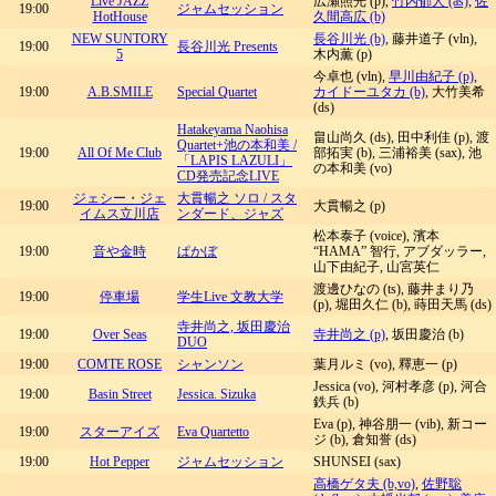
Live JAZZ
広瀬照光 (p),
竹内郁人 (as)
,
佐
19:00
ジャムセッション
HotHouse
久間高広 (b)
NEW SUNTORY
長谷川光 (b)
, 藤井道子 (vln),
19:00
長谷川光 Presents
5
木内薫 (p)
今卓也 (vln),
早川由紀子 (p)
,
19:00
A.B.SMILE
Special Quartet
カイドーユタカ (b)
, 大竹美希
(ds)
Hatakeyama Naohisa
畠山尚久 (ds), 田中利佳 (p), 渡
Quartet+池の本和美 /
19:00
All Of Me Club
部拓実 (b), 三浦裕美 (sax), 池
「LAPIS LAZULI」
の本和美 (vo)
CD発売記念LIVE
ジェシー・ジェ
大貫暢之 ソロ / スタ
19:00
大貫暢之 (p)
イムス立川店
ンダード、ジャズ
松本泰子 (voice), 濱本
19:00
音や金時
ぱかぼ
“HAMA” 智行, アブダッラー,
山下由紀子, 山宮英仁
渡邊ひなの (ts), 藤井まり乃
19:00
停車場
学生Live 文教大学
(p), 堀田久仁 (b), 蒔田天馬 (ds)
寺井尚之, 坂田慶治
19:00
Over Seas
寺井尚之 (p)
, 坂田慶治 (b)
DUO
19:00
COMTE ROSE
シャンソン
葉月ルミ (vo), 釋恵一 (p)
Jessica (vo), 河村孝彦 (p), 河合
19:00
Basin Street
Jessica. Sizuka
鉄兵 (b)
Eva (p), 神谷朋一 (vib), 新コー
19:00
スターアイズ
Eva Quartetto
ジ (b), 倉知誉 (ds)
19:00
Hot Pepper
ジャムセッション
SHUNSEI (sax)
高橋ゲタ夫 (b,vo)
,
佐野聡