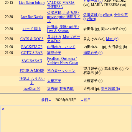
片桐一篤 (p)
, KEN VALDEZ
20:15
Live Salon Johnny
VALDEZ, MARIA
(vo), MARIA THERESA (vo)
THERESA
佐瀬悠輔, 小金丸慧 /
佐瀬悠輔 (tp,effect)
,
小金丸慧
20:30
Jazz Bar Nardis
movie option 適用ライ
(g,effect)
ブ
岩田隼, 美淋つゆ子 /
20:30
バード 岡山
岩田隼 (g), 美淋つゆ子 (org)
Live & Session
泉あけみ, Mizu / ボー
20:30
CATS & DOGS
泉あけみ (vo),
Mizu (p)
カルDuo
21:00
BACKSTAGE
内田ゆみこバンド
内田ゆみこ (p), 大沼卓也 (b)
21:00
GOTO’S BAR
瀬部妙子
瀬部妙子 (p)
Feedbach Orchestra /
ZAC BARAN
Ambient Noize Guitar
望月智子 (p), 髙山夏樹 (b), 今
FOUR & MORE
初心者セッション
石幸男 (ds)
神楽坂 もりのい
大橋恵子
大橋恵子 (p)
え
jazz&bar 96
近秀樹, 荒玉哲郎
近秀樹 (p),
荒玉哲郎 (b)
前日←
2023年9月5日
→翌日
✕