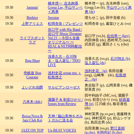
橋本啓一, 吉永絢香,
橋本啓一 (p), 吉永絢香 (sax),
19:30
Jammin'
Gregg Lee, 平山サンペ
Gregg Lee (b),
平山サンペイ惠
イ惠勇
勇 (ds)
19:30
Beehive
Session
境ちせこ (p), 田中克俊 (b)
19:30
上野アリエス
松岡杏奈 / プレゼンツ
松岡杏奈 (p), 薗畠ひとみ (vo)
谷口守 with His Band /
谷口守 Music Dreamer
谷口守 (vo,b),
佐伯準一 (key)
,
ライブスポット
Vol.23 ～今回も全曲
19:30
内田伸吾 (ds), 西村琴乃 (sax),
ラグ
オリジナル〜 ー
武良匠 (g), 重田さくら (cho)
REAL＆NET同時配信
ー
浅香久志・石川翔
浅香久志 (vo,p),
石川翔太 (b)
,
19:30
Baja Bluet
太・塩入基弘 / TRIO
塩入基弘 (ds)
LIVE
浅利史花 (g)
, 長田信慶
壱岐坂 Bon
浅利史花 organ trio ＋
19:30
(org), 山崎隼 (ds),
松島啓
Courage
松島啓之
之 (tp)
奥吉聡子 (p), 山岡美香 (vo), 磯
19:30
よいどれ伯爵
サルビアンローゼス
部英貴 (b)
田中利由子 (MC,vo), 瀧園子
瀧園子 & 初音ひかり /
(vo), 初音ひかり (vo),
砂原嘉
19:30
六本木 club t
Songs from Review
博 (p)
, 江川綾 (b), 板谷達也
(ds)
神村英男 (tp,vo,per), 後藤輝夫
Bossa Nova &
天神 / 脇山美伸をポル
19:30
(as), 神村晃司 (p), 杉山シゲオ
Jazz Club Kei
トガルに送る会
(b), 島田忠男 (ds)
吉田美雅 (vo,p),
野江直樹
19:30
JAZZ ON TOP
Up BEAT VOICES
(g,cho)
,
光岡尚紀 (b,cho)