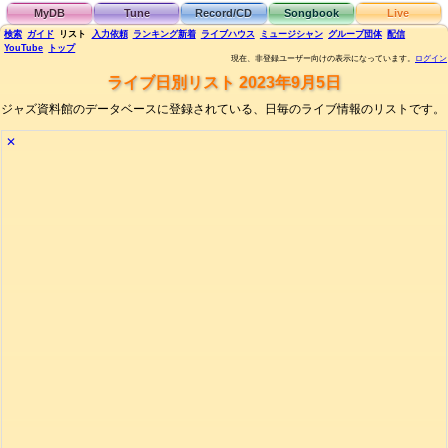
MyDB
Tune
Record/CD
Songbook
Live
検索
ガイド
リスト
入力依頼
ランキング
新着
ライブハウス
ミュージシャン
グループ団体
配信
YouTube
トップ
現在、非登録ユーザー向けの表示になっています。
ログイン
ライブ日別リスト 2023年9月5日
ジャズ資料館のデータベースに登録されている、日毎のライブ情報のリストです。
✕