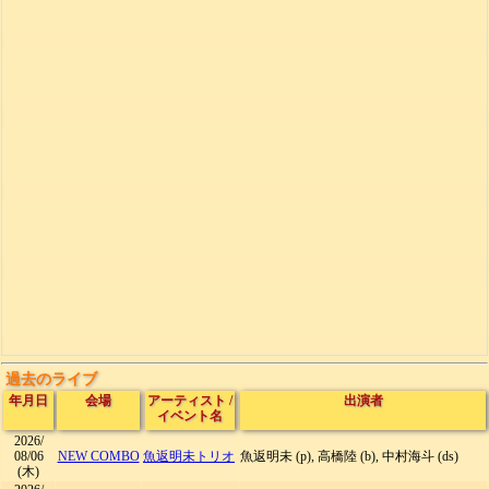
過去のライブ
年月日
会場
アーティスト
/
出演者
イベント名
2026/
08/06
NEW COMBO
魚返明未トリオ
魚返明未 (p), 高橋陸 (b), 中村海斗 (ds)
(木)