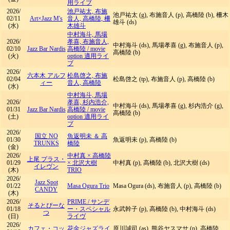
用ライブ
2026/
池戸祐太, 布施
池戸祐太 (g), 布施音人 (p), 高橋陸 (b), 柵木
02/11
Art×Jazz M's
音人, 高橋陸, 柵
雄斗 (ds)
(水)
木雄斗
中村海斗, 馬場
2026/
孝喜, 布施音人,
中村海斗 (ds), 馬場孝喜 (g), 布施音人 (p),
02/10
Jazz Bar Nardis
高橋陸
/
movie
高橋陸 (b)
(火)
option 適用ライ
ブ
2026/
六本木 アルフ
松島啓之, 布施
02/04
松島啓之 (tp), 布施音人 (p), 高橋陸 (b)
ィー
音人, 高橋陸
(水)
中村海斗, 馬場
2026/
孝喜, 杉内浩介,
中村海斗 (ds), 馬場孝喜 (g), 杉内浩介 (g),
01/31
Jazz Bar Nardis
高橋陸
/
movie
高橋陸 (b)
(土)
option 適用ライ
ブ
2026/
国立 NO
魚返明未 ＆ 高
01/30
魚返明未 (p), 高橋陸 (b)
TRUNKS
橋陸
(金)
2026/
中村真 × 高橋陸
上尾 プラス・
01/29
× 北沢大樹
中村真 (p), 高橋陸 (b), 北沢大樹 (ds)
イレヴン
(木)
TRIO
2026/
Jazz Spot
01/22
Masa Ogura Trio
Masa Ogura (ds), 布施音人 (p), 高橋陸 (b)
CANDY
(木)
2026/
PRIME
/
サンデ
そるとぴーな
01/18
ー・スペシャル
永武幹子 (p), 高橋陸 (b), 中村海斗 (ds)
つ
(日)
ライヴ
2026/
カフェ・コッ
花金ジャズライ
原川誠司 (as), 熊谷ヤスマサ (p), 高橋陸