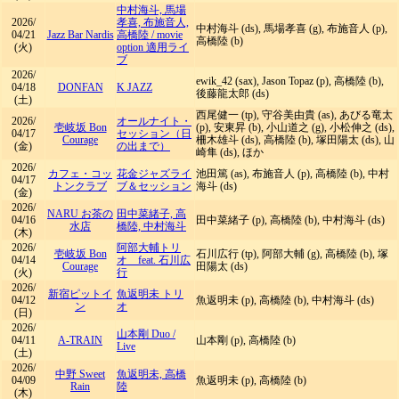
中村海斗, 馬場
2026/
孝喜, 布施音人,
中村海斗 (ds), 馬場孝喜 (g), 布施音人 (p),
04/21
Jazz Bar Nardis
高橋陸
/
movie
高橋陸 (b)
(火)
option 適用ライ
ブ
2026/
ewik_42 (sax), Jason Topaz (p), 高橋陸 (b),
04/18
DONFAN
K JAZZ
後藤龍太郎 (ds)
(土)
西尾健一 (tp), 守谷美由貴 (as), あびる竜太
2026/
オールナイト・
壱岐坂 Bon
(p), 安東昇 (b), 小山道之 (g), 小松伸之 (ds),
04/17
セッション（日
Courage
柵木雄斗 (ds), 高橋陸 (b), 塚田陽太 (ds), 山
(金)
の出まで）
崎隼 (ds), ほか
2026/
カフェ・コッ
花金ジャズライ
池田篤 (as), 布施音人 (p), 高橋陸 (b), 中村
04/17
トンクラブ
ブ＆セッション
海斗 (ds)
(金)
2026/
NARU お茶の
田中菜緒子, 高
04/16
田中菜緒子 (p), 高橋陸 (b), 中村海斗 (ds)
水店
橋陸, 中村海斗
(木)
2026/
阿部大輔トリ
壱岐坂 Bon
石川広行 (tp), 阿部大輔 (g), 高橋陸 (b), 塚
04/14
オ feat. 石川広
Courage
田陽太 (ds)
(火)
行
2026/
新宿ピットイ
魚返明未 トリ
04/12
魚返明未 (p), 高橋陸 (b), 中村海斗 (ds)
ン
オ
(日)
2026/
山本剛 Duo
/
04/11
A-TRAIN
山本剛 (p), 高橋陸 (b)
Live
(土)
2026/
中野 Sweet
魚返明未, 高橋
04/09
魚返明未 (p), 高橋陸 (b)
Rain
陸
(木)