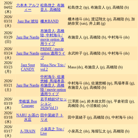
2026/
六本木 アルフ
松島啓之, 布施
04/02
松島啓之 (tp), 布施音人 (p), 高橋陸 (b)
ィー
音人, 高橋陸
(木)
2026/
柵木雄斗 (ds), 渡辺翔太 (p), 高橋陸 (b), 加
03/31
Jazz Bar 琥珀
柵木BAND
納奈実 (sax), 井上銘 (g)
(火)
布施音人, 高橋
2026/
陸, 中村海斗
/
03/29
Jazz Bar Nardis
布施音人 (p), 高橋陸 (b), 中村海斗 (ds)
movie option 適
(日)
用ライブ
2026/
PRIME
/
movie
03/24
Jazz Bar Nardis
option 適用ライ
永武幹子 (p), 高橋陸 (b), 中村海斗 (ds)
(火)
ブ
2026/
Jazz Spot
Masa New Trio
/
03/23
Masa (ds), 布施音人 (p), 高橋陸 (b)
CANDY
vol.2
(月)
中村海斗, 佐瀬
2026/
悠輔, 馬場孝喜,
中村海斗 (ds), 佐瀬悠輔 (tp), 馬場孝喜 (g),
03/21
Jazz Bar Nardis
布施音人, 高橋
布施音人 (p), 高橋陸 (b)
(土)
陸
/
movie option
適用ライブ
2026/
若手精鋭SPセッ
壱岐坂 Bon
江澤茜 (as), 鈴木雄太郎 (tp), 平倉初音 (p),
03/19
ション
Courage
高橋陸 (b), 小沼奏絵 (ds)
(木)
2026(Vol.1)
2026/
NARU お茶の
田中菜緒子 ト
03/18
田中菜緒子 (p), 高橋陸 (b), 中村海斗 (ds)
水店
リオ
(水)
2026/
小泉髙之 Trio
/
03/17
A-TRAIN
小泉髙之 (ds), 海堀弘太 (p), 高橋陸 (b)
Live
(火)