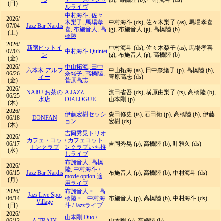
つ
デー・スペシャ
(p), 高橋陸 (b), 中村海斗 (ds)
(日)
ルライヴ
中村海斗, 佐々
2026/
木梨子, 馬場孝
中村海斗 (ds), 佐々木梨子 (as), 馬場孝喜
07/04
Jazz Bar Nardis
喜, 布施音人, 高
(g), 布施音人 (p), 高橋陸 (b)
(土)
橋陸
2026/
新宿ピットイ
中村海斗 (ds), 佐々木梨子 (as), 馬場孝喜
07/03
中村海斗 Quintet
ン
(g), 布施音人 (p), 高橋陸 (b)
(金)
2026/
中山拓海, 田中
六本木 アルフ
中山拓海 (as), 田中奈緒子 (p), 高橋陸 (b),
06/26
奈緒子, 高橋陸,
ィー
菅原高志 (ds)
(金)
菅原高志
2026/
NARU お茶の
A JAZZ
濱田省吾 (ds), 横原由梨子 (ts), 高橋陸 (b),
06/25
水店
DIALOGUE
山本剛 (p)
(木)
2026/
伊藤宏樹セッシ
森田修史 (ts), 石田衛 (p), 高橋陸 (b), 伊藤
06/18
DONFAN
ョン
宏樹 (ds)
(木)
吉岡秀晃トリオ
2026/
カフェ・コッ
/
カフェコット
06/17
吉岡秀晃 (p), 高橋陸 (b), 叶雅久 (ds)
トンクラブ
ンクラブいち推
(水)
しライブ
布施音人, 高橋
2026/
陸, 中村海斗
/
06/15
Jazz Bar Nardis
布施音人 (p), 高橋陸 (b), 中村海斗 (ds)
movie option 適
(月)
用ライブ
2026/
布施音人 × 高
Jazz Live Spot
06/14
橋陸 × 中村海
布施音人 (p), 高橋陸 (b), 中村海斗 (ds)
Village
(日)
斗
/
Jazzライブ
2026/
山本剛 Duo
/
06/13
A-TRAIN
山本剛 (p), 高橋陸 (b)