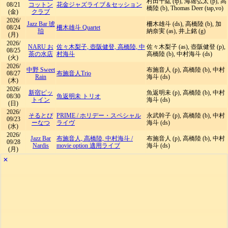
村田千紘 (tp), 海堀弘太 (p), 高
08/21
コットン
花金ジャズライブ＆セッション
橋陸 (b), Thomas Deer (tap,vo)
(金)
クラブ
2026/
Jazz Bar 琥
柵木雄斗 (ds), 高橋陸 (b), 加
08/24
柵木雄斗 Quartet
珀
納奈実 (as), 井上銘 (g)
(月)
2026/
NARU お
佐々木梨子, 壺阪健登, 高橋陸, 中
佐々木梨子 (as), 壺阪健登 (p),
08/25
茶の水店
村海斗
高橋陸 (b), 中村海斗 (ds)
(火)
2026/
中野 Sweet
布施音人 (p), 高橋陸 (b), 中村
08/27
布施音人Trio
Rain
海斗 (ds)
(木)
2026/
新宿ピッ
魚返明未 (p), 高橋陸 (b), 中村
08/30
魚返明未 トリオ
トイン
海斗 (ds)
(日)
2026/
そるとぴ
PRIME
/
ホリデー・スペシャル
永武幹子 (p), 高橋陸 (b), 中村
09/23
ーなつ
ライヴ
海斗 (ds)
(水)
2026/
Jazz Bar
布施音人, 高橋陸, 中村海斗
/
布施音人 (p), 高橋陸 (b), 中村
09/28
Nardis
movie option 適用ライブ
海斗 (ds)
(月)
✕