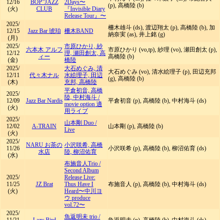
12/16
BOP”JAZZ
2Days〜
(p), 高橋陸 (b)
(火)
CLUB
『Invisible Diary
Release Tour』〜
2025/
柵木雄斗 (ds), 渡辺翔太 (p), 高橋陸 (b), 加
12/15
Jazz Bar 琥珀
柵木BAND
納奈実 (as), 井上銘 (g)
(月)
2025/
市原ひかり, 紗
六本木 アルフ
市原ひかり (vo,tp), 紗理 (vo), 瀬田創太 (p),
12/12
理, 瀬田創太, 高
ィー
高橋陸 (b)
(金)
橋陸
2025/
大石めぐみ, 清
大石めぐみ (vo), 清水絵理子 (p), 田辺充邦
12/11
代々木ナル
水絵理子, 田辺
(g), 高橋陸 (b)
(木)
充邦, 高橋陸
平倉初音, 高橋
2025/
陸, 中村海斗
/
12/09
Jazz Bar Nardis
平倉初音 (p), 高橋陸 (b), 中村海斗 (ds)
movie option 適
(火)
用ライブ
2025/
山本剛 Duo
/
12/02
A-TRAIN
山本剛 (p), 高橋陸 (b)
Live
(火)
2025/
NARU お茶の
小沢咲希, 高橋
11/26
小沢咲希 (p), 高橋陸 (b), 柳沼佑育 (ds)
水店
陸, 柳沼佑育
(水)
布施音人Trio
/
Second Album
2025/
Release Live:
11/25
JZ Brat
Thus Have I
布施音人 (p), 高橋陸 (b), 中村海斗 (ds)
(火)
Heard〜中川ヨ
ウ produce
vol.72〜
2025/
魚返明未 trio
/