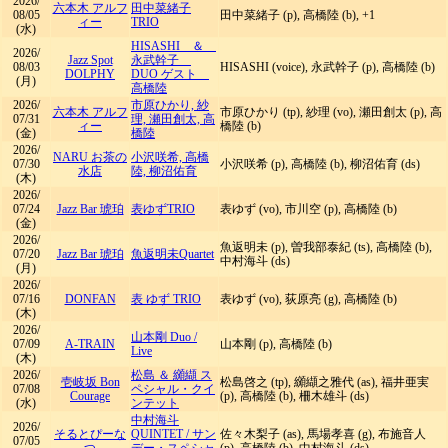
2026/
六本木 アルフ
田中菜緒子
08/05
田中菜緒子 (p), 高橋陸 (b), +1
ィー
TRIO
(水)
HISASHI ＆
2026/
Jazz Spot
永武幹子
08/03
HISASHI (voice), 永武幹子 (p), 高橋陸 (b)
DOLPHY
DUO ゲスト
(月)
高橋陸
2026/
市原ひかり, 紗
六本木 アルフ
市原ひかり (tp), 紗理 (vo), 瀬田創太 (p), 高
07/31
理, 瀬田創太, 高
ィー
橋陸 (b)
(金)
橋陸
2026/
NARU お茶の
小沢咲希, 高橋
07/30
小沢咲希 (p), 高橋陸 (b), 柳沼佑育 (ds)
水店
陸, 柳沼佑育
(木)
2026/
07/24
Jazz Bar 琥珀
表ゆずTRIO
表ゆず (vo), 市川空 (p), 高橋陸 (b)
(金)
2026/
魚返明未 (p), 曽我部泰紀 (ts), 高橋陸 (b),
07/20
Jazz Bar 琥珀
魚返明未Quartet
中村海斗 (ds)
(月)
2026/
07/16
DONFAN
表 ゆず TRIO
表ゆず (vo), 荻原亮 (g), 高橋陸 (b)
(木)
2026/
山本剛 Duo
/
07/09
A-TRAIN
山本剛 (p), 高橋陸 (b)
Live
(木)
2026/
松島 ＆ 纐纈 ス
壱岐坂 Bon
松島啓之 (tp), 纐纈之雅代 (as), 福井亜実
07/08
ペシャル・クイ
Courage
(p), 高橋陸 (b), 柵木雄斗 (ds)
(水)
ンテット
中村海斗
2026/
そるとぴーな
QUINTET
/
サン
佐々木梨子 (as), 馬場孝喜 (g), 布施音人
07/05