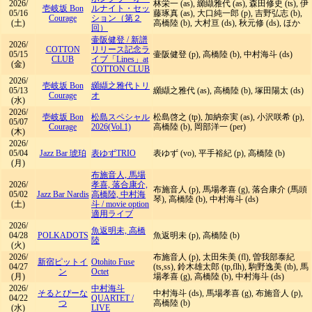
2026/
林栄一 (as), 纐纈雅代 (as), 森田修史 (ts), 伊
壱岐坂 Bon
ルナイト・セッ
05/16
藤琢真 (as), 大口純一郎 (p), 吉野弘志 (b),
Courage
ション（第２
(土)
高橋陸 (b), 大村亘 (ds), 秋元修 (ds), ほか
回）
壷阪健登
/
新譜
2026/
COTTON
リリース記念ラ
05/15
壷阪健登 (p), 高橋陸 (b), 中村海斗 (ds)
CLUB
イブ「Lines」at
(金)
COTTON CLUB
2026/
壱岐坂 Bon
纐纈之雅代トリ
05/13
纐纈之雅代 (as), 高橋陸 (b), 塚田陽太 (ds)
Courage
オ
(水)
2026/
壱岐坂 Bon
松島スペシャル
松島啓之 (tp), 加納奈実 (as), 小沢咲希 (p),
05/07
Courage
2026(Vol.1)
高橋陸 (b), 岡部洋一 (per)
(木)
2026/
05/04
Jazz Bar 琥珀
表ゆずTRIO
表ゆず (vo), 平手裕紀 (p), 高橋陸 (b)
(月)
布施音人, 馬場
2026/
孝喜, 落合康介,
布施音人 (p), 馬場孝喜 (g), 落合康介 (馬頭
05/02
Jazz Bar Nardis
高橋陸, 中村海
琴), 高橋陸 (b), 中村海斗 (ds)
(土)
斗
/
movie option
適用ライブ
2026/
魚返明未, 高橋
04/28
POLKADOTS
魚返明未 (p), 高橋陸 (b)
陸
(火)
2026/
布施音人 (p), 太田朱美 (fl), 曽我部泰紀
新宿ピットイ
Otohito Fuse
04/27
(ts,ss), 鈴木雄太郎 (tp,flh), 駒野逸美 (tb), 馬
ン
Octet
(月)
場孝喜 (g), 高橋陸 (b), 中村海斗 (ds)
2026/
中村海斗
そるとぴーな
中村海斗 (ds), 馬場孝喜 (g), 布施音人 (p),
04/22
QUARTET
/
つ
高橋陸 (b)
(水)
LIVE