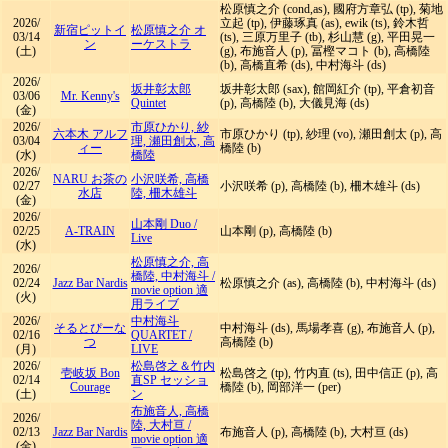
松原慎之介 (cond,as), 國府方章弘 (tp), 菊地
2026/
立起 (tp), 伊藤琢真 (as), ewik (ts), 鈴木哲
新宿ピットイ
松原慎之介 オ
03/14
(ts), 三原万里子 (tb), 杉山慧 (g), 平田晃一
ン
ーケストラ
(土)
(g), 布施音人 (p), 冨樫マコト (b), 高橋陸
(b), 高橋直希 (ds), 中村海斗 (ds)
2026/
坂井彰太郎
坂井彰太郎 (sax), 館岡紅介 (tp), 平倉初音
03/06
Mr. Kenny's
Quintet
(p), 高橋陸 (b), 大儀見海 (ds)
(金)
2026/
市原ひかり, 紗
六本木 アルフ
市原ひかり (tp), 紗理 (vo), 瀬田創太 (p), 高
03/04
理, 瀬田創太, 高
ィー
橋陸 (b)
(水)
橋陸
2026/
NARU お茶の
小沢咲希, 高橋
02/27
小沢咲希 (p), 高橋陸 (b), 柵木雄斗 (ds)
水店
陸, 柵木雄斗
(金)
2026/
山本剛 Duo
/
02/25
A-TRAIN
山本剛 (p), 高橋陸 (b)
Live
(水)
松原慎之介, 高
2026/
橋陸, 中村海斗
/
02/24
Jazz Bar Nardis
松原慎之介 (as), 高橋陸 (b), 中村海斗 (ds)
movie option 適
(火)
用ライブ
2026/
中村海斗
そるとぴーな
中村海斗 (ds), 馬場孝喜 (g), 布施音人 (p),
02/16
QUARTET
/
つ
高橋陸 (b)
(月)
LIVE
2026/
松島啓之＆竹内
壱岐坂 Bon
松島啓之 (tp), 竹内直 (ts), 田中信正 (p), 高
02/14
直SP セッショ
Courage
橋陸 (b), 岡部洋一 (per)
(土)
ン
布施音人, 高橋
2026/
陸, 大村亘
/
02/13
Jazz Bar Nardis
布施音人 (p), 高橋陸 (b), 大村亘 (ds)
movie option 適
(金)