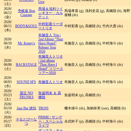
Live
(土)
2026/
馬場＆浅利ツイ
壱岐坂 Bon
馬場孝喜 (g), 浅利史花 (g), 高橋陸 (b), 海野
06/12
ンギター・カル
Courage
俊輔 (ds)
(金)
テット
2026/
中村彩香リーダ
06/11
BODY&SOUL
中村彩香 (p), 高橋陸 (b), 竹内大貴 (ds)
ートリオ
(木)
布施音人 Trio
/
2026/
2nd Album “Thus
06/10
Mr. Kenny's
Have Heard”
布施音人 (p), 高橋陸 (b), 中村海斗 (ds)
(水)
Release Tour
2026
布施音人トリオ
2026/
/
2nd album
06/06
BACKSTAGE
“Thus Have I
布施音人 (p), 高橋陸 (b), 中村海斗 (ds)
(土)
Heard” リリース
ツアー2026
2026/
06/03
SOUND M'S
布施音人トリオ
布施音人 (p), 高橋陸 (b), 中村海斗 (ds)
(水)
2026/
国立 NO
魚返明未 ＆ 高
05/23
魚返明未 (p), 高橋陸 (b)
TRUNKS
橋陸
(土)
2026/
05/19
Jazz Bar 琥珀
TROIS
柵木雄斗 (ds), 加納奈実 (sax), 高橋陸 (b)
(火)
2026/
PRIME
/
サンデ
そるとぴーな
05/17
ー・スペシャル
永武幹子 (p), 高橋陸 (b), 中村海斗 (ds)
つ
(日)
ライヴ
ボンクラ・オー