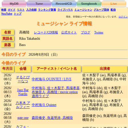
MyDB
Tune
Record/CD
Songbook
Live
検索
ガイド
リスト
入力依頼
ランキング
新着
ライブハウス
ミュージシャン
グループ団体
配信
YouTube
トップ
現在、非登録ユーザー向けの表示になっています。
ログイン
ミュージシャン ライブ情報
名前
高橋陸
レコード/CD情報
公式サイト
ブログ
Twitter
英語名
Riku Takahashi
楽器
Bass
今日のライブ
2026年8月9日（日）
今後のライブ
年月日
会場
アーティスト
/
イベント名
出演者
2026/
佐々木梨子 (as), 馬場孝喜 (g),
そるとぴ
08/12
中村海斗 QUINTET
/
LIVE
布施音人 (p), 高橋陸 (b), 中村
ーなつ
(水)
海斗 (ds)
2026/
中村海斗, 佐々木梨子, 馬場孝喜,
中村海斗 (ds), 佐々木梨子
Jazz Bar
08/13
布施音人, 高橋陸
/
movie option
(as), 馬場孝喜 (g), 布施音人
Nardis
(木)
適用ライブ
(p), 高橋陸 (b)
2026/
中村海斗 (ds), 佐々木梨子
六本木 ア
08/14
中村海斗 Quintet
(as), 馬場孝喜 (g), 布施音人
ルフィー
(金)
(p), 高橋陸 (b)
2026/
森田修史 (ts), 魚返明未 (p), 高
08/18
gate one
森田修史, 魚返明未, 高橋陸
橋陸 (b)
(火)
2026/
カフェ・