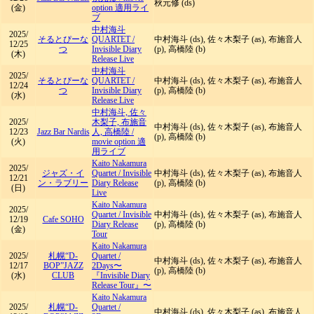
秋元修 (ds)
(金)
option 適用ライ
ブ
中村海斗
2025/
そるとぴーな
QUARTET
/
中村海斗 (ds), 佐々木梨子 (as), 布施音人
12/25
つ
Invisible Diary
(p), 高橋陸 (b)
(木)
Release Live
中村海斗
2025/
そるとぴーな
QUARTET
/
中村海斗 (ds), 佐々木梨子 (as), 布施音人
12/24
つ
Invisible Diary
(p), 高橋陸 (b)
(水)
Release Live
中村海斗, 佐々
2025/
木梨子, 布施音
中村海斗 (ds), 佐々木梨子 (as), 布施音人
12/23
Jazz Bar Nardis
人, 高橋陸
/
(p), 高橋陸 (b)
(火)
movie option 適
用ライブ
Kaito Nakamura
2025/
ジャズ・イ
Quartet
/
Invisible
中村海斗 (ds), 佐々木梨子 (as), 布施音人
12/21
ン・ラブリー
Diary Release
(p), 高橋陸 (b)
(日)
Live
Kaito Nakamura
2025/
Quartet
/
Invisible
中村海斗 (ds), 佐々木梨子 (as), 布施音人
12/19
Cafe SOHO
Diary Release
(p), 高橋陸 (b)
(金)
Tour
Kaito Nakamura
2025/
札幌“D-
Quartet
/
中村海斗 (ds), 佐々木梨子 (as), 布施音人
12/17
BOP”JAZZ
2Days〜
(p), 高橋陸 (b)
(水)
CLUB
『Invisible Diary
Release Tour』〜
Kaito Nakamura
2025/
札幌“D-
Quartet
/
中村海斗 (ds), 佐々木梨子 (as), 布施音人