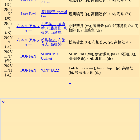
11/21
Lazy Bird
魚返明未 (p), 高橋陸 (b), 中村海斗 (ds)
2days
(金)
2025/
鹿川暁弓 special
11/20
Lazy Bird
鹿川暁弓 (p), 高橋陸 (b), 中村海斗 (ds)
trio
(木)
2025/
小野葉月, 岡勇
六本木 アルフ
小野葉月 (vo), 岡勇希 (as), 武藤勇樹 (p), 高
11/19
希, 武藤勇樹, 高
ィー
橋陸 (b), 山崎隼 (ds)
(水)
橋陸, 山崎隼
2025/
六本木 アルフ
松島啓之, 布施
11/18
松島啓之 (tp), 布施音人 (p), 高橋陸 (b)
ィー
音人, 高橋陸
(火)
2025/
SHINOBU
SHINOBU (vo), 伊藤琢真 (as), 中石柾 (g),
11/14
DONFAN
Quintet
高橋陸 (b), 小山田和正 (ds)
(金)
2025/
Erik Nelson (sax), Jason Topaz (p), 高橋陸
11/11
DONFAN
“ON” JAZZ
(b), 後藤龍太郎 (ds)
(火)
▾
✕