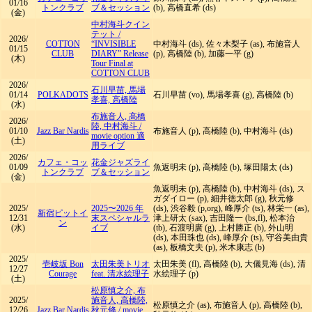
01/16
トンクラブ
ブ＆セッション
(b), 高橋直希 (ds)
(金)
中村海斗クイン
テット
/
2026/
COTTON
“INVISIBLE
中村海斗 (ds), 佐々木梨子 (as), 布施音人
01/15
CLUB
DIARY” Release
(p), 高橋陸 (b), 加藤一平 (g)
(木)
Tour Final at
COTTON CLUB
2026/
石川早苗, 馬場
01/14
POLKADOTS
石川早苗 (vo), 馬場孝喜 (g), 高橋陸 (b)
孝喜, 高橋陸
(水)
布施音人, 高橋
2026/
陸, 中村海斗
/
01/10
Jazz Bar Nardis
布施音人 (p), 高橋陸 (b), 中村海斗 (ds)
movie option 適
(土)
用ライブ
2026/
カフェ・コッ
花金ジャズライ
01/09
魚返明未 (p), 高橋陸 (b), 塚田陽太 (ds)
トンクラブ
ブ＆セッション
(金)
魚返明未 (p), 高橋陸 (b), 中村海斗 (ds), ス
ガダイロー (p), 細井徳太郎 (g), 秋元修
2025/
2025〜2026 年
(ds), 渋谷毅 (p,org), 峰厚介 (ts), 林栄一 (as),
新宿ピットイ
12/31
末スペシャルラ
津上研太 (sax), 吉田隆一 (bs,fl), 松本治
ン
(水)
イブ
(tb), 石渡明廣 (g), 上村勝正 (b), 外山明
(ds), 本田珠也 (ds), 峰厚介 (ts), 守谷美由貴
(as), 板橋文夫 (p), 米木康志 (b)
2025/
壱岐坂 Bon
太田朱美トリオ
太田朱美 (fl), 高橋陸 (b), 大儀見海 (ds), 清
12/27
Courage
feat. 清水絵理子
水絵理子 (p)
(土)
松原慎之介, 布
2025/
施音人, 高橋陸,
松原慎之介 (as), 布施音人 (p), 高橋陸 (b),
12/26
Jazz Bar Nardis
秋元修
/
movie