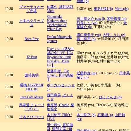
喬嗣 (b)
ヴァーチュオー
仙葉久, 細谷紀彰,
19:30
仙葉久 (g),
細谷紀彰 (b)
,
Mimi (ds)
ゾ赤坂
Mimi
Shunosuke
石川周之介 (sax,fl)
,
茅野嘉亮 (tp)
,
六本木クラップ
Ishikawa 6tet /
19:30
稲泉りん (vo)
, 船山美也子 (p),
寺
ス
Celebration of
尾陽介 (b)
, 工藤明 (ds)
White Day
溝口恵美子 (vo)
,
大野こうじ (g)
,
Emiko Mizoguchi
19:30
Born Free
藤川幸恵 (p)
, 米澤毅風 (b), 坪田英
Quintet
徳 (ds)
Uken / レコ発&生
誕記念LIVE【Go
Uken (vo), キタムラチカラ (g,cho),
19:30
JZ Brat
Beyond the Limit
後藤宗一郎 (g,cho), 荒井旭 (p,key),
First day ~Birth
村井学 (b,cho), 村中俊幸 (ds)
U~】
近藤和彦、Pat
近藤和彦 (as)
, Pat Glynn (b),
田中菜
19:30
珈琲美学
Glynn、田中菜緒
緒子 (p)
子
曙橋 JAZZBAR
ボーカルセッショ
佐藤アル美 (p), 牛尾圭一 (b),
19:30
FILL IN
ン
YASU (ds)
西田麻美, ぱくよ
19:30
Jazz Cafe Murra
西田麻美 (vo),
ぱくよんせ (p)
んせ
馬車道 チャーリ
奥原翼, Charlie, 菊
奥原翼 (vo), Charlie (vo), 菊地雅之
19:30
ーズバー
地雅之
(p)
本川悠平 TRIO /
本川悠平 (b)
,
石田衛 (p)
,
山田玲
19:30
そるとぴーなつ
LIVE
(ds)
田中哲也, 笈沼健
司, 渡部拓実 / 後