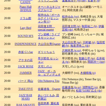
20:00
マリリン二刀流
遠藤真理子 (vo,sax)
,
名倉学 (p)
CANDY
Piano Hall
オーハタユキジャ
オーハタユキ (p,cl,鍵盤ハーモニ
20:00
AVENUE
ズグループ
カ), 阿吹光政 (b)
桜井ゆみ / ボーカ
桜井ゆみ (vo)
, 長嶋圭吾 (p), 大場
20:00
ドラム館
ルナイト(セッシ
哲郎 (b), マスター中溝 (ds)
ョン有り)
花田進太郎
花田進太郎 (g)
,
秋田祐二 (b)
,
伊藤
20:00
Lazy Bird
special quartet
宏樹 (ds)
, 松島啓之tp)
ブン岩崎 / ライブ
ブン岩崎 (sax), たっちゅー (b), 城
20:00
SOUND M'S
＆セッション
間和広 (ds)
大山日出男 (as)
,
川村健 (p)
,
塩田哲
20:00
INDEPENDENCE
大山日出男Quartet
嗣 (b)
,
海老澤幸二 (ds)
片桐幸男 (g,vo)
, 中村ちゅう (g,vo),
20:00
赤坂 G’s bar
ギリ☆ちゅう
郡司康男 (b), 小野秀夫 (ds)
早川哲也 セッシ
早川哲也 (b),
類家心平 (tp)
,
石井裕
20:00
アケタの店
ョン
太 (ts)
, 潮田創太 (p),
岡部洋一 (per)
20:00
JACK ROSE
天宅しのぶ
天宅しのぶ (p,vo)
JAZZ ボ－カ
20:00
JAMMER
大畑明子 (vo),
木畑晴哉 (p)
ル ピアノデュオ
Ofri Nehemya (ds), Tomer Bar (p),
20:00
バード 岡山
Ofri Nehemya Trio
Nitzan Bar (g)
佐藤達哉 (ts,ss)
,
清野拓巳 (g)
, 斎藤
20:00
TAKE FIVE
佐藤達哉 Quartet
敬司郎 (b),
松田"GORI"広士 (ds)
JAZZ BAR
あいづともみ, 田
20:00
あいづともみ (vo), 田村衆記 (p)
MARS
村衆記
長田悠希, 重松真
20:00
BAR AMANTE
長田悠希 (vo), 重松真美 (p)