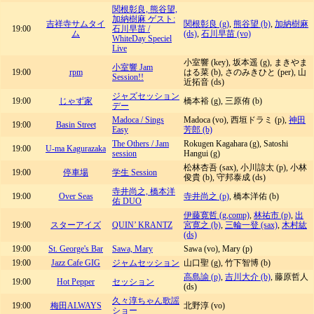
関根彰良, 熊谷望,
加納樹麻 ゲスト:
吉祥寺サムタイ
関根彰良 (g)
,
熊谷望 (b)
,
加納樹麻
19:00
石川早苗 /
ム
(ds)
,
石川早苗 (vo)
WhiteDay Speciel
Live
小室響 (key), 坂本遥 (g), まきやま
小室響 Jam
19:00
rpm
はる菜 (b), さのみきひと (per), 山
Session!!
近拓音 (ds)
ジャズセッション
19:00
じゃず家
橋本裕 (g), 三原侑 (b)
デー
Madoca / Sings
Madoca (vo), 西垣ドラミ (p),
神田
19:00
Basin Street
Easy
芳郎 (b)
The Others / Jam
Rokugen Kagahara (g), Satoshi
19:00
U-ma Kagurazaka
session
Hangui (g)
松林杏吾 (sax), 小川諒太 (p), 小林
19:00
停車場
学生 Session
俊貴 (b), 守邦泰成 (ds)
寺井尚之, 橋本洋
19:00
Over Seas
寺井尚之 (p)
, 橋本洋佑 (b)
佑 DUO
伊藤寛哲 (g,comp)
,
林祐市 (p)
,
出
19:00
スターアイズ
QUIN’ KRANTZ
宮寛之 (b)
,
三輪一登 (sax)
,
木村紘
(ds)
19:00
St. George's Bar
Sawa, Mary
Sawa (vo), Mary (p)
19:00
Jazz Cafe GIG
ジャムセッション
山口聖 (g), 竹下智博 (b)
高島諭 (p)
,
吉川大介 (b)
, 藤原哲人
19:00
Hot Pepper
セッション
(ds)
久々淳ちゃん歌謡
19:00
梅田ALWAYS
北野淳 (vo)
ショー