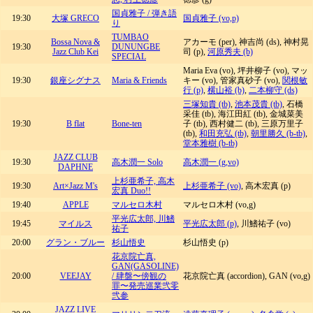
国貞雅子 / 弾き語
19:30
大塚 GRECO
国貞雅子 (vo,p)
り
TUMBAO
Bossa Nova &
アカーモ (per), 神吉尚 (ds), 神村晃
19:30
DUNUNGBE
Jazz Club Kei
司 (p),
河原秀夫 (b)
SPECIAL
Maria Eva (vo), 坪井柳子 (vo), マッ
19:30
銀座シグナス
Maria & Friends
キー (vo), 管家真砂子 (vo),
関根敏
行 (p)
,
横山裕 (b)
,
二本柳守 (ds)
三塚知貴 (tb)
,
池本茂貴 (tb)
, 石橋
采佳 (tb), 海江田紅 (tb), 金城菜美
19:30
B flat
Bone-ten
子 (tb), 西村健二 (tb), 三原万里子
(tb),
和田充弘 (tb)
,
朝里勝久 (b-tb)
,
堂本雅樹 (b-tb)
JAZZ CLUB
19:30
高木潤一 Solo
高木潤一 (g,vo)
DAPHNE
上杉亜希子, 高木
19:30
Art×Jazz M's
上杉亜希子 (vo)
, 高木宏真 (p)
宏真 Duo!!
19:40
APPLE
マルセロ木村
マルセロ木村 (vo,g)
平光広太郎, 川鰭
19:45
マイルス
平光広太郎 (p)
, 川鰭祐子 (vo)
祐子
20:00
グラン・ブルー
杉山悟史
杉山悟史 (p)
花京院亡真,
GAN(GASOLINE)
20:00
VEEJAY
/ 肆盤〜傍観の
花京院亡真 (accordion), GAN (vo,g)
罪〜発売巡業弐零
弐参
JAZZ LIVE