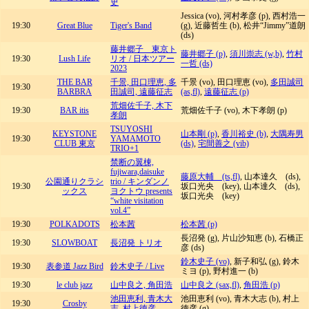
史
Jessica (vo), 河村孝彦 (p), 西村浩一
19:30
Great Blue
Tiger's Band
(g), 近藤哲生 (b), 松井“Jimmy”道朗
(ds)
藤井郷子 東京ト
藤井郷子 (p)
,
須川崇志 (w,b)
,
竹村
19:30
Lush Life
リオ / 日本ツアー
一哲 (ds)
2023
THE BAR
千景, 田口理恵, 多
千景 (vo), 田口理恵 (vo),
多田誠司
19:30
BARBRA
田誠司, 遠藤征志
(as,fl)
,
遠藤征志 (p)
荒畑佐千子, 木下
19:30
BAR itis
荒畑佐千子 (vo), 木下孝朗 (p)
孝朗
TSUYOSHI
KEYSTONE
山本剛 (p)
,
香川裕史 (b)
,
大隅寿男
19:30
YAMAMOTO
CLUB 東京
(ds)
,
宅間善之 (vib)
TRIO+1
禁断の翼棟,
fujiwara,daisuke
藤原大輔 (ts,fl)
, 山本達久 (ds),
公園通りクラシ
trio / キンダンノ
19:30
坂口光央 (key), 山本達久 (ds),
ックス
ヨクトウ presents
坂口光央 (key)
“white visitation
vol.4”
19:30
POLKADOTS
松本茜
松本茜 (p)
長沼発 (g), 片山沙知恵 (b), 石橋正
19:30
SLOWBOAT
長沼発 トリオ
彦 (ds)
鈴木史子 (vo)
, 新子和弘 (g), 鈴木
19:30
表参道 Jazz Bird
鈴木史子 / Live
ミヨ (p), 野村進一 (b)
19:30
le club jazz
山中良之, 角田浩
山中良之 (sax,fl)
,
角田浩 (p)
池田恵利, 青木大
池田恵利 (vo), 青木大志 (b), 村上
19:30
Crosby
志, 村上徳彦
徳彦 (g)