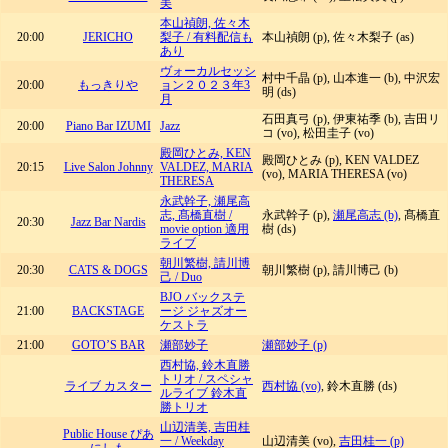
美
本山禎朗, 佐々木
20:00
JERICHO
梨子 / 有料配信も
本山禎朗 (p), 佐々木梨子 (as)
あり
ヴォーカルセッシ
村中千晶 (p), 山本進一 (b), 中沢宏
20:00
もっきりや
ョン２０２３年3
明 (ds)
月
石田真弓 (p), 伊東祐季 (b), 吉田リ
20:00
Piano Bar IZUMI
Jazz
コ (vo), 松田圭子 (vo)
殿岡ひとみ, KEN
殿岡ひとみ (p), KEN VALDEZ
20:15
Live Salon Johnny
VALDEZ, MARIA
(vo), MARIA THERESA (vo)
THERESA
永武幹子, 瀬尾高
志, 髙橋直樹 /
永武幹子 (p),
瀬尾高志 (b)
, 髙橋直
20:30
Jazz Bar Nardis
movie option 適用
樹 (ds)
ライブ
朝川繁樹, 請川博
20:30
CATS & DOGS
朝川繁樹 (p), 請川博己 (b)
己 / Duo
BJO バックステ
21:00
BACKSTAGE
ージ ジャズオー
ケストラ
21:00
GOTO’S BAR
瀬部妙子
瀬部妙子 (p)
西村協, 鈴木直勝
トリオ / スペシャ
ライブ カスター
西村協 (vo)
, 鈴木直勝 (ds)
ルライブ 鈴木直
勝トリオ
山辺清美, 吉田桂
Public House ぴあ
一 / Weekday
山辺清美 (vo),
吉田桂一 (p)