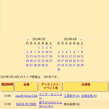
←
2023年3月
2023年4月
→
日
月
火
水
木
金
土
日
月
火
水
木
金
土
1
2
3
4
1
5
6
7
8
9
10
11
2
3
4
5
6
7
8
12
13
14
15
16
17
18
9
10
11
12
13
14
15
19
20
21
22
23
24
25
16
17
18
19
20
21
22
26
27
28
29
30
31
23
24
25
26
27
28
29
30
2023年3月14日 のライブ情報は、140 件です。
開演時間
会場
アーティスト
/
出演者
イベント名
ランチ・セッショ
13:00
Jazz38 Organ Club
三原彩子 (p)
,
古賀圭侑 (b)
ン
昼下がりのジャム
13:30
BACK IN TIME
東出紘樹 (b)
セッション