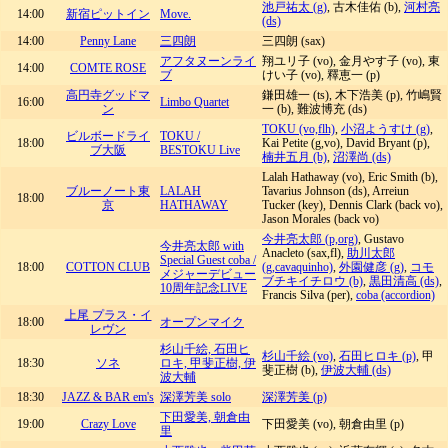
池戸祐太 (g)
, 古木佳佑 (b),
河村亮
14:00
新宿ピットイン
Move.
(ds)
14:00
Penny Lane
三四朗
三四朗 (sax)
アフタヌーンライ
翔ユリ子 (vo), 金月やす子 (vo), 東
14:00
COMTE ROSE
ブ
けい子 (vo), 釋恵一 (p)
高円寺グッドマ
鎌田雄一 (ts), 木下浩美 (p), 竹嶋賢
16:00
Limbo Quartet
ン
一 (b), 難波博充 (ds)
TOKU (vo,flh)
,
小沼ようすけ (g)
,
ビルボードライ
TOKU /
18:00
Kai Petite (g,vo), David Bryant (p),
ブ大阪
BESTOKU Live
楠井五月 (b)
,
沼澤尚 (ds)
Lalah Hathaway (vo), Eric Smith (b),
ブルーノート東
LALAH
Tavarius Johnson (ds), Arreiun
18:00
京
HATHAWAY
Tucker (key), Dennis Clark (back vo),
Jason Morales (back vo)
今井亮太郎 (p,org)
, Gustavo
今井亮太郎 with
Anacleto (sax,fl),
助川太郎
Special Guest coba /
18:00
COTTON CLUB
(g,cavaquinho)
,
外園健彦 (g)
,
コモ
メジャーデビュー
ブチキイチロウ (b)
,
黒田清高 (ds)
,
10周年記念LIVE
Francis Silva (per),
coba (accordion)
上尾 プラス・イ
18:00
オープンマイク
レヴン
杉山千絵, 石田ヒ
杉山千絵 (vo)
,
石田ヒロキ (p)
, 甲
18:30
ソネ
ロキ, 甲斐正樹, 伊
斐正樹 (b),
伊波大輔 (ds)
波大輔
18:30
JAZZ & BAR em's
深澤芳美 solo
深澤芳美 (p)
下田愛美, 朝倉由
19:00
Crazy Love
下田愛美 (vo), 朝倉由里 (p)
里