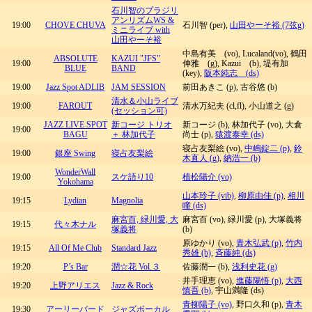
石川智のブラジリ
アンリズムWS &
19:00
CHOVE CHUVA
石川智 (per),
山田やーそ裕 (7弦g)
ミニライブ with
山田やーそ裕
中島有美 (vo), Lucaland(vo), 鶴田
ABSOLUTE
KAZUI "JFS"
19:00
伸雅 (g), Kazui (b), 堤有加
BLUE
BAND
(key),
阪本純志 (ds)
19:00
Jazz Spot ADLIB
JAM SESSION
前田あきこ (p), 古谷悠 (b)
清水＆小山ライブ
19:00
FAROUT
清水万紀夫 (cl,fl), 小山道之 (g)
(セッション可)
JAZZ LIVE SPOT
新コージ トリオ
新コージ (b), 林加代子 (vo), 大倉
19:00
BAGU
＋ 林加代子
尚士 (p),
猿渡泰幸 (ds)
寝占友梨絵 (vo),
中嶋錠二 (p)
,
鈴
19:00
銀座 Swing
寝占友梨絵
木直人 (g)
,
納浩一 (b)
WonderWall
19:00
スケ語り10
植松陽介 (vo)
Yokohama
山本玲子 (vib)
,
柳原由佳 (p)
,
相川
19:15
Lydian
Magnolia
瞳 (ds)
麻宮百, 緑川愛, 大
麻宮百 (vo), 緑川愛 (p), 大塚義将
19:15
代々木ナル
塚義将
(b)
原ゆかり (vo),
青木弘武 (p)
,
竹内
19:15
All Of Me Club
Standard Jazz
秀雄 (b)
,
斉藤純 (ds)
19:20
P’s Bar
潤☆花 Vol.３
佐藤潤一 (b),
浅利史花 (g)
井手理恵 (vo),
進藤陽悟 (p)
,
大西
19:20
上野アリエス
Jazz & Rock
慎吾 (b)
, 宇山満隆 (ds)
青柳陽子 (vo)
, 野口久和 (p),
青木
19:30
アーリーバード
ジャズボーカル