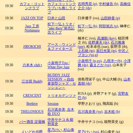
カフェ・コット
カフェコットンク
吉岡秀晃 (p)
,
中村健吾 (b)
,
高橋信
19:30
ンクラブ
ラブいち推しライ
之介 (ds)
ブ
19:30
JAZZ ON TOP
臼井と山田
臼井優子 (vo),
山田静香 (p)
松下一弘トリオ /
Jazz 工房
松下一弘 (b)
,
阿部篤志 (p)
, 榊孝仁
19:30
"take there"発売記
Nishimura
(ds)
念ライブ
橋本仁 (vo),
高瀬順 (key)
, 植田博
之 (b),
佐野康夫 (ds)
,
石川雅康
アース・ウィンド
19:30
JIROKICHI
(per)
, 松本卓也 (sax), 荻野淳 (tb),
＆ファイターズ
上石統 (tp)
,
辰巳光英 (tp)
,
中沢ノ
ブヨシ (vo,g)
小泉明子 (p,vo)
,
八尋洋一(b)
,
小澤
小泉明子Trio /
19:30
六本木 club t
舞 (ds)
,
森まどか (vo)
, 山本友子
White Day Jazz
(vo)
BUDDY JAZZ
SESSION ～自由
傍島理栄子 (p), 中山大輔 (b),
山本
19:30
江古田 Buddy
参加型ジャズ・セ
直樹 (ds)
ッション～
R1SA (p), 井野アキヲ (g),
宮野友
19:30
CRESCENT
トリオカデンツァ
巴 (b)
19:30
Beehive
Session
早野さおり (p), 飛高聡 (b)
石川真奈美, 吉木
19:30
THELONIOUS
石川真奈美 (vo)
,
吉木稔 (b)
稔 DUO
中井サチコ & 能
19:30
バー酒音 淀屋橋
中井サチコ (vo), 能勢英史 (g)
勢英史
星乃けい, 杉山泰
19:30
よいどれ伯爵
星乃けい (vo)
, 杉山泰史 (g)