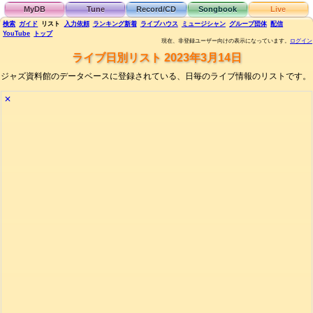
MyDB
Tune
Record/CD
Songbook
Live
検索
ガイド
リスト
入力依頼
ランキング
新着
ライブハウス
ミュージシャン
グループ団体
配信
YouTube
トップ
現在、非登録ユーザー向けの表示になっています。
ログイン
ライブ日別リスト 2023年3月14日
ジャズ資料館のデータベースに登録されている、日毎のライブ情報のリストです。
✕