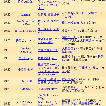
田中哲也 (tp)
, 笈沼健司 (g), 渡部拓
19:30
狛江 Add 9th
半はジャム・セッ
実 (b)
ションを行いま
す。
渋谷毅 (p)
,
栗田妙子 (鍵盤ハーモ
19:30
Jammin'
渋谷毅, 栗田妙子
ニカ,p)
Jazz & Soul Bar
横山未希, 大友孝
19:30
横山未希 (vo)
,
大友孝彰 (p)
The Deep
彰
生田さち子, 元山
19:30
INTO THE BLUE
生田さち子 (p)
, 元山和泉 (vo)
和泉
羽野昌二 (ds)
, H.P.HIBY (sax), 西
HANO/HIBY tour
19:30
新宿ピットイン
野惠 (和太鼓),
太田恵資 (vln)
, 依田
in Japan 2023
アミ (voice)
Jazz Spot
大坂昌彦 (ds)
, 平倉初音 (p),
千北
19:30
大坂昌彦トリオ
DOLPHY
祐輔 (b)
佐藤祐紀 (sax), 藤井浩樹 (p),
日景
19:30
Mr. Kenny's
佐藤祐紀Quartet
修 (b)
, 三宅昌徳 (ds)
桃瀬茉莉ヒーリン
グジャズトリオ /
桃瀬茉莉 (p),
工藤精 (b)
,
長谷川ガ
19:30
中目黒 楽屋
Special thanks live
ク (ds)
〜White day〜
右近茂, 小林洋, 山
右近茂 (ts)
, 小林洋 (p), 山口雄三
19:30
なぁ～じゅ
口雄三, 八城邦義
(b), 八城邦義 (ds)
山本敏嗣 (g), 山下ヤスシ (p), 北垣
19:30
JAMUSICA
山本敏嗣Quartet
響 (bs),
宇野修 (ds)
The Night Stream
#7 by
住吉健太郎 (g), 小場真由美 (key),
ライブスポット
KenKobaHassAyu⤴︎
19:30
長谷川晃 (b)
,
池田安友子 (per)
,
ラグ
feat.Yammy* ー