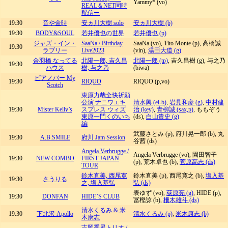
Yammy* (vo)
REAL＆NET同時
配信ー
19:30
音や金時
安ヵ川大樹 solo
安ヵ川大樹 (b)
19:30
BODY&SOUL
若井優也の世界
若井優也 (p)
ジャズ・イン・
SaaNa / Birthday
SaaNa (vo), Tito Monte (p), 高橋誠
19:30
ラブリー
Live2023
(vln),
湯田大道 (g)
合羽橋 なってる
北陽一郎, 吉久昌
北陽一郎 (tp)
, 吉久昌樹 (g), 与之乃
19:30
ハウス
樹, 与之乃
(biwa)
ピアノバー My
19:30
RIQUO
RIQUO (p,vo)
Scotch
東原力哉全快祈願
公演 ナニワエキ
清水興 (el-b)
,
岩見和彦 (g)
,
中村建
19:30
Mister Kelly’s
スプレス ウィズ
治 (key)
,
青柳誠 (sax,p)
, ももぞう
東原一門くのいち
(ds),
白山貴史 (g)
編
武藤さとみ (p), 府川晃一郎 (b), 丸
19:30
A.B.SMILE
府川 Jam Session
谷茜 (ds)
Angela Verbrugge /
Angela Verbrugge (vo), 園田智子
19:30
NEW COMBO
FIRST JAPAN
(p), 荒木卓也 (b),
菅原高志 (ds)
TOUR
鈴木直美, 西尾寛
鈴木直美 (p), 西尾寛之 (b),
塩入基
19:30
さうりる
之, 塩入基弘
弘 (ds)
表ゆず (vo),
荻原亮 (g)
, HIDE (p),
19:30
DONFAN
HIDE’S CLUB
冨樫諒 (b),
柵木雄斗 (ds)
清水くるみ & 米
19:30
下北沢 Apollo
清水くるみ (p)
,
米木康志 (b)
木康志
吉岡秀晃トリオ /