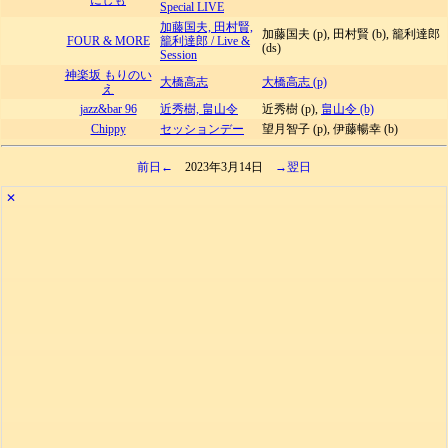
にしも
Special LIVE
加藤国夫, 田村賢,
加藤国夫 (p), 田村賢 (b), 籠利達郎
FOUR & MORE
籠利達郎 / Live &
(ds)
Session
神楽坂 もりのい
大橋高志
大橋高志 (p)
え
jazz&bar 96
近秀樹, 畠山令
近秀樹 (p),
畠山令 (b)
Chippy
セッションデー
望月智子 (p), 伊藤暢幸 (b)
前日←
2023年3月14日
→翌日
✕