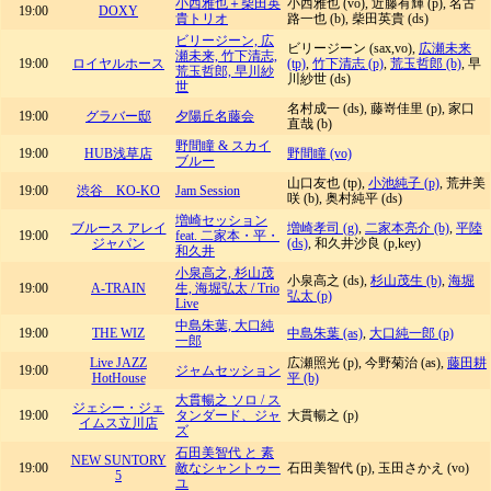
小西雅也＋柴田英
小西雅也 (vo), 近藤有輝 (p), 名古
19:00
DOXY
貴トリオ
路一也 (b), 柴田英貴 (ds)
ビリージーン, 広
ビリージーン (sax,vo),
広瀬未来
瀬未来, 竹下清志,
19:00
ロイヤルホース
(tp)
,
竹下清志 (p)
,
荒玉哲郎 (b)
, 早
荒玉哲郎, 早川紗
川紗世 (ds)
世
名村成一 (ds), 藤嵜佳里 (p), 家口
19:00
グラバー邸
夕陽丘名藤会
直哉 (b)
野間瞳 & スカイ
19:00
HUB浅草店
野間瞳 (vo)
ブルー
山口友也 (tp),
小池純子 (p)
, 荒井美
19:00
渋谷 KO-KO
Jam Session
咲 (b), 奥村純平 (ds)
増崎セッション
ブルース アレイ
増崎孝司 (g)
,
二家本亮介 (b)
,
平陸
19:00
feat. 二家本・平・
ジャパン
(ds)
, 和久井沙良 (p,key)
和久井
小泉高之, 杉山茂
小泉高之 (ds),
杉山茂生 (b)
,
海堀
19:00
A-TRAIN
生, 海堀弘太 / Trio
弘太 (p)
Live
中島朱葉, 大口純
19:00
THE WIZ
中島朱葉 (as)
,
大口純一郎 (p)
一郎
Live JAZZ
広瀬照光 (p), 今野菊治 (as),
藤田耕
19:00
ジャムセッション
HotHouse
平 (b)
大貫暢之 ソロ / ス
ジェシー・ジェ
19:00
タンダード、ジャ
大貫暢之 (p)
イムス立川店
ズ
石田美智代 と 素
NEW SUNTORY
19:00
敵なシャントゥー
石田美智代 (p), 玉田さかえ (vo)
5
ユ