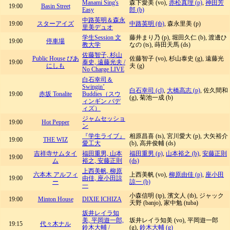
Manami Sing's
森下愛美 (vo),
赤松真理 (p)
,
神田芳
19:00
Basin Street
Easy
郎 (b)
中路英明＆森永
19:00
スターアイズ
中路英明 (tb)
, 森永里美 (p)
里美デュオ
学生Session 文
藤井まり乃 (p), 堀田久仁 (b), 渡邊ひ
19:00
停車場
教大学
なの (ts), 蒔田天馬 (ds)
佐藤智子, 杉山
Public House ぴあ
佐藤智子 (vo), 杉山泰史 (g), 遠藤光
19:00
泰史, 遠藤光夫 /
にしも
夫 (g)
No Charge LIVE
白石幸司＆
Swingin’
白石幸司 (cl)
,
大橋高志 (p)
, 佐久間和
19:00
赤坂 Tonalite
Buddies（スウ
(g), 菊池一成 (b)
ィンギン バデ
ィズ）
ジャムセッショ
19:00
Hot Pepper
ン
『学生ライブ』
相原昌喜 (ts), 宮川愛大 (p), 大矢裕介
19:00
THE WIZ
愛工大
(b), 高井俊輔 (ds)
吉祥寺サムタイ
福田重男, 山本
福田重男 (p)
,
山本裕之 (b)
,
安藤正則
19:00
ム
裕之, 安藤正則
(ds)
上西美帆, 柳原
六本木 アルフィ
上西美帆 (vo),
柳原由佳 (p)
,
座小田
19:00
由佳, 座小田諒
ー
諒一 (b)
一
小森信明 (tp), 濱文人 (tb), ジャック
19:00
Minton House
DIXIE ICHIZA
天野 (banjo), 家中勉 (tuba)
坂井レイラ知
美, 平岡遊一郎,
坂井レイラ知美 (vo), 平岡遊一郎
19:15
代々木ナル
鈴木大輔 /
(g),
鈴木大輔 (g)