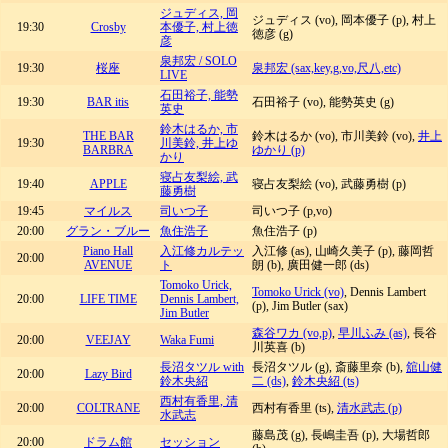
ジュディス, 岡
ジュディス (vo), 岡本優子 (p), 村上
19:30
Crosby
本優子, 村上徳
徳彦 (g)
彦
泉邦宏 / SOLO
19:30
桜座
泉邦宏 (sax,key,g,vo,尺八,etc)
LIVE
石田裕子, 能勢
19:30
BAR itis
石田裕子 (vo), 能勢英史 (g)
英史
鈴木はるか, 市
THE BAR
鈴木はるか (vo), 市川美鈴 (vo),
井上
19:30
川美鈴, 井上ゆ
BARBRA
ゆかり (p)
かり
寝占友梨絵, 武
19:40
APPLE
寝占友梨絵 (vo), 武藤勇樹 (p)
藤勇樹
19:45
マイルス
司いつ子
司いつ子 (p,vo)
20:00
グラン・ブルー
魚住浩子
魚住浩子 (p)
Piano Hall
入江修カルテッ
入江修 (as), 山崎久美子 (p), 藤岡哲
20:00
AVENUE
ト
朗 (b), 廣田健一郎 (ds)
Tomoko Urick,
Tomoko Urick (vo)
, Dennis Lambert
20:00
LIFE TIME
Dennis Lambert,
(p), Jim Butler (sax)
Jim Butler
森谷ワカ (vo,p)
,
早川ふみ (as)
, 長谷
20:00
VEEJAY
Waka Fumi
川英喜 (b)
長沼タツル with
長沼タツル (g), 斎藤里奈 (b),
舘山健
20:00
Lazy Bird
鈴木央紹
二 (ds)
,
鈴木央紹 (ts)
西村有香里, 清
20:00
COLTRANE
西村有香里 (ts),
清水武志 (p)
水武志
藤島茂 (g), 長嶋圭吾 (p), 大場哲郎
20:00
ドラム館
セッション