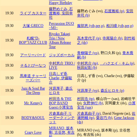
Happy Birthday
藤野めぐみ, 石
藤野めぐみ (vo),
石渡雅裕 (p)
,
安田
19:30
ライブ カスター
渡雅裕, 安田幸
幸司 (b)
司
Percussion DUO
19:30
大塚 GRECO
服部恵 (vib,per,p)
,
相川瞳 (vib,per,p)
~MI~
Riyoko Takagi
札幌“D-
Trio / New
高木里代子 (p)
,
寺尾陽介 (b)
,
則竹裕
19:30
BOP”JAZZ CLUB
Album Release
之 (ds)
Tour
青柳陽子 (vo)
, 野口久和 (p),
青木喬
19:30
アーリーバード
ジャズボーカル
嗣 (b)
中村恵介 TRIO /
中村恵介 (tp)
,
ハクエイ・キム (p)
,
19:30
そるとぴーなつ
LIVE
秋田紀彰 (b)
日高しず香,
馬車道 チャーリ
日高しず香 (vo), Charlie (vo), 伊藤駿
19:30
Charlie, 伊藤駿
ーズバー
介 (p)
介
Jazz & Soul Bar
河原厚子, 森丘
19:30
河原厚子 (vo)
,
森丘ヒロキ (p)
The Deep
ヒロキ
村田浩 & THE
村田浩 (tp)
, 横山功一 (sax), 岩崎壮平
19:30
Mr. Kenny's
BOP BAND
(p),
矢野伸行 (b)
, 宮岡慶太 (ds),
小濱
Guest:小濱安浩
安浩 (sax)
片倉真由子 リ
片倉真由子 (p)
, David Negrete (as),
佐
19:30
BODY&SOUL
ーダークィンテ
瀬悠輔 (tp)
,
粟谷巧 (b)
,
Gene Jackson
ット
(ds)
MIRANO, 坂本
MIRANO (vo), 坂本剛 (p), 古谷悠
19:30
Crazy Love
剛, 古谷悠, 有吉
(b), 有吉拓 (ds)
拓