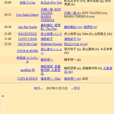
松元みぎわ (vo), 唐沢英親 (g), 岩切
20:00
赤坂 G’s bar
松元みぎわ Trio
秀麿 (b)
片桐一篤, KEN
VALDEZ,
片桐一篤 (p)
, KEN VALDEZ (vo),
20:15
Live Salon Johnny
MARIA
MARIA THERESA (vo)
THERESA
藤村麻紀, 堀秀
20:30
Jazz Bar Nardis
藤村麻紀 (vo)
,
堀秀彰 (p)
彰 / The Duo
21:00
BACKSTAGE
井上裕章バンド
井上裕章 (p), Saku (b), 山田俊之 (ds)
21:00
GOTO’S BAR
瀬部妙子
瀬部妙子 (p)
22:45
All Of Me Club
Midnight Session
田山ひろみ (p,vo)
初心者セッショ
望月智子 (p), 髙山夏樹 (b), 今石幸男
FOUR & MORE
ン
(ds)
神楽坂 もりのい
橋本啓一
橋本啓一 (p)
え
梅田望実, 斎藤
梅田望実 (p), 斎藤敬司郎 (b),
久家貴
jazz&bar 96
敬司郎, 久家貴
志 (ds)
志
CATS & DOGS
塚本周一 / Duo
塚本周一 (p)
, 未定
前日←
2023年11月21日
→翌日
✕