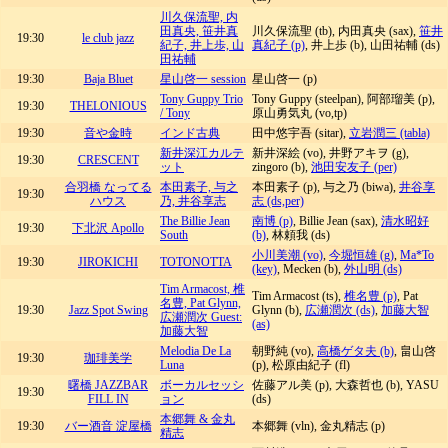
川久保流聖, 内
田真央, 笹井真
川久保流聖 (tb), 内田真央 (sax),
笹井
19:30
le club jazz
紀子, 井上歩, 山
真紀子 (p)
, 井上歩 (b), 山田祐輔 (ds)
田祐輔
19:30
Baja Bluet
星山啓一 session
星山啓一 (p)
Tony Guppy Trio
Tony Guppy (steelpan), 阿部瑠美 (p),
19:30
THELONIOUS
/ Tony
原山勇気丸 (vo,tp)
19:30
音や金時
インド古典
田中悠宇吾 (sitar),
立岩潤三 (tabla)
新井深江カルテ
新井深絵 (vo), 井野アキヲ (g),
19:30
CRESCENT
ット
zingoro (b),
池田安友子 (per)
合羽橋 なってる
本田素子, 与之
本田素子 (p), 与之乃 (biwa),
井谷享
19:30
ハウス
乃, 井谷享志
志 (ds,per)
The Billie Jean
南博 (p)
, Billie Jean (sax),
清水昭好
19:30
下北沢 Apollo
South
(b)
, 林頼我 (ds)
小川美潮 (vo)
,
今堀恒雄 (g)
,
Ma*To
19:30
JIROKICHI
TOTONOTTA
(key)
, Mecken (b),
外山明 (ds)
Tim Armacost, 椎
Tim Armacost (ts),
椎名豊 (p)
, Pat
名豊, Pat Glynn,
19:30
Jazz Spot Swing
Glynn (b),
広瀬潤次 (ds)
,
加藤大智
広瀬潤次 Guest:
(as)
加藤大智
Melodia De La
朝野純 (vo),
高橋ゲタ夫 (b)
, 畠山啓
19:30
珈琲美学
Luna
(p), 松原由紀子 (fl)
曙橋 JAZZBAR
ボーカルセッシ
佐藤アル美 (p), 大森哲也 (b), YASU
19:30
FILL IN
ョン
(ds)
本郷舞 & 金丸
19:30
バー酒音 淀屋橋
本郷舞 (vln), 金丸精志 (p)
精志