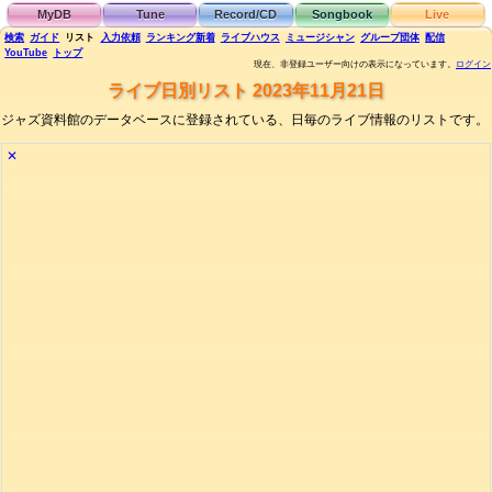
MyDB
Tune
Record/CD
Songbook
Live
検索
ガイド
リスト
入力依頼
ランキング
新着
ライブハウス
ミュージシャン
グループ団体
配信
YouTube
トップ
現在、非登録ユーザー向けの表示になっています。
ログイン
ライブ日別リスト 2023年11月21日
ジャズ資料館のデータベースに登録されている、日毎のライブ情報のリストです。
✕