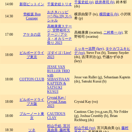
千葉史絵 (p)
,
鉄井孝司 (b)
, 鈴木郁
14:00
新宿ピットイン
千葉史絵トリオ
(ds)
おさきハッピ
壱岐坂 Bon
横原由梨子 (ts),
横田健斗 (b)
, 小沢咲
14:30
ー! (No.19) スペ
Courage
希 (p)
シャル
高橋康廣ステー
ジ, 宮野裕司ス
高橋康廣 (ocarina),
二村希一 (p)
, 宮
17:00
アケタの店
テージ / アケ
野裕司 (ocarina)
タ・オカリーナ
祭り 2023
ミッキー吉野 (key)
,
タケカワユキヒ
ビルボードライ
ゴダイゴ / Live!
デ (vo)
, Steve Fox (b), Tommy Snyder
18:00
ブ東京
2023
(ds), 吉澤洋治 (g), 竹越かずゆき
(key)
JESSE VAN
RULLER TRIO
with
Jesse van Ruller (g), Sebastiaan Kaptein
18:00
COTTON CLUB
SEBASTIAAN
(ds), Satsuki Kusui (b)
KAPTEIN &
SATSUKI
KUSUI
Crystal Kay /
ビルボードライ
18:00
Crystal Xmas
Crystal Kay (vo)
ブ大阪
2023
Cautious Clay (vo,g,sax,fl), Nir Felder
ブルーノート東
CAUTIOUS
18:00
(g), Joshua Crumbly (b), Brian
京
CLAY
Richburg (ds)
杉山千絵, 宮川
杉山千絵 (vo)
, 宮川真由美 (p),
藤村
18:30
ソネ
真由美, 藤村竜