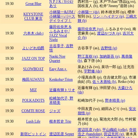
N P J K / ｾｯｼｮﾝ
西村浩一 (g), 木戸“Pchan”啓晶(g,vo),
19:30
Great Blue
あり
国枝直人 (b), 松井“Jimmy”道朗 (ds)
小林陽一&JJM /
小林陽一 (ds)
, 鈴木雄太郎 (tp), 櫻井
KEYSTONE
19:30
小林陽一バース
智則 (ts),
リン・ヘイテツ (p)
,
三嶋大
CLUB 東京
デイライブ！
輝 (b)
藤田佐奈恵 &
藤田佐奈恵 (vo)
, ふるみまや (vo), 南
ふるみまや /
19:30
六本木 club t
雲麻美 (as),
渡辺かづき (p)
,
吉川大
JAZZ Vocal
介 (b)
Night
古谷享子, 吉野
19:30
よいどれ伯爵
古谷享子 (as),
吉野悟 (g)
悟
Naoki Noe
野江直樹 (g)
,
加納新吾 (p)
,
萬恭隆
19:30
JAZZ ON TOP
Quartet
(b)
, 森下啓 (ds)
泉あけみ (vo), 泉功一郎 (g), 辻充浩
19:30
SLOWBOAT
Easy Ann＋
(b),
宇野修 (ds)
小場真由美 (p), 住吉健太郎 (g), 市瀬
19:30
梅田ALWAYS
Kenkoba×Trion
由紀 (fl),
佐々木善暁 (b)
, Reiko (vln)
近藤有輝 (p), 沖田望 (b),
大森ひろ
19:30
MIZ
近藤有輝トリオ
(ds)
松崎加代子, 野
19:30
POLKADOTS
松崎加代子 (vo),
野本晴美 (p)
本晴美
中田友貴 (vo), 細田みどり (vo),
安次
19:30
COMTE ROSE
ジャズ
嶺悟 (p)
根本哲史 (p), 菊池光大郎 (b), 竹村紫
19:30
Lush Life
根本哲史 Trio
乃 (ds)
渡辺匡彦 (vib)
,
平山織絵 (cello)
,
寺前
19:30
新宿ピットイン
渡辺匡彦 Septet
浩之 (bandolim)
,
田辺充邦 (g)
, 速水真