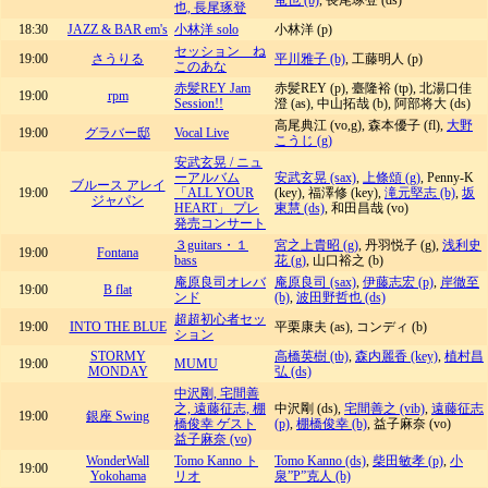
竜也 (b)
, 長尾琢登 (ds)
也, 長尾琢登
18:30
JAZZ & BAR em's
小林洋 solo
小林洋 (p)
セッション ね
19:00
さうりる
平川雅子 (b)
, 工藤明人 (p)
このあな
赤髪REY Jam
赤髪REY (p), 臺隆裕 (tp), 北湯口佳
19:00
rpm
Session!!
澄 (as), 中山拓哉 (b), 阿部将大 (ds)
高尾典江 (vo,g), 森本優子 (fl),
大野
19:00
グラバー邸
Vocal Live
こうじ (g)
安武玄晃 / ニュ
ーアルバム
安武玄晃 (sax)
,
上條頌 (g)
, Penny-K
ブルース アレイ
19:00
「ALL YOUR
(key), 福澤修 (key),
滝元堅志 (b)
,
坂
ジャパン
HEART」 プレ
東慧 (ds)
, 和田昌哉 (vo)
発売コンサート
３guitars・１
宮之上貴昭 (g)
, 丹羽悦子 (g),
浅利史
19:00
Fontana
bass
花 (g)
, 山口裕之 (b)
庵原良司オレバ
庵原良司 (sax)
,
伊藤志宏 (p)
,
岸徹至
19:00
B flat
ンド
(b)
,
波田野哲也 (ds)
超超初心者セッ
19:00
INTO THE BLUE
平栗康夫 (as), コンディ (b)
ション
STORMY
高橋英樹 (tb)
,
森内麗香 (key)
,
植村昌
19:00
MUMU
MONDAY
弘 (ds)
中沢剛, 宅間善
之, 遠藤征志, 棚
中沢剛 (ds),
宅間善之 (vib)
,
遠藤征志
19:00
銀座 Swing
橋俊幸 ゲスト
(p)
,
棚橋俊幸 (b)
, 益子麻奈 (vo)
益子麻奈 (vo)
WonderWall
Tomo Kanno ト
Tomo Kanno (ds)
,
柴田敏孝 (p)
,
小
19:00
Yokohama
リオ
泉”P”克人 (b)