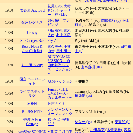
理 (p),
池田聡 (b)
,
金井塚秀洋 (ds)
萩尾しの, 大村
萩尾しの (vo), 大村直治 (p), チャー
19:30
表参道 Jazz Bird
直治, チャーリ
リー小林 (b)
ー小林 / Live
関根敏行 プレ
下總佐代子 (vo),
関根敏行 (p)
,
横山
19:30
銀座シグナス
ゼンツ
裕 (b)
, 小泉高之 (ds)
池田恵利, 青木
池田恵利 (vo), 青木大志 (b), 村上徳
19:30
Crosby
大志, 村上徳彦
彦 (g)
19:30
St. George's Bar
Pey, Aki
Pey (vo), Aki (p)
Bossa Nova &
東久美子, 小林
東久美子 (vo), 小林由佳 (vo),
田中裕
19:30
Jazz Club Kei
由佳, 田中裕士
士 (p)
BUDDY JAZZ
SESSION ～自
傍島理栄子 (p), 田島拓 (g), 中山大輔
19:30
江古田 Buddy
由参加型ジャ
(b),
山本直樹 (ds)
ズ・セッション
～
国立 ハーバーラ
19:30
JAMセッション
今井由美子
イト
Tommy / THE
ライブスポット
Tommy (tb), R1SA (p), 衛藤修治 (b),
19:30
LIVE！〜大人
ラグ
棟允嗣 (ds)
のカルテット〜
19:30
SOEN
歌声ナイト
ノンジャンル・
19:30
BLUES ETTE
フランク須山 (vo,g)
オープンマイク
壱岐坂 Bon
林×永武×安東
19:30
林栄一 (as)
, 永武幹子 (p),
安東昇 (b)
Courage
SP 3
Kao (vln),
小田島亨 (木管楽器)
,
宮脇
19:30
jazz&bar SO NICE
MINGLE / LIVE