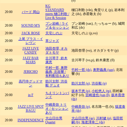
(b)
KG
STANDARD
樋口利歌 (vln), 角堂りえ (p), 岩本利
20:00
バード 岡山
meets 樋口利歌 /
之 (ds), 赤星敬太 (b)
Live & Session
ブン岩崎 / ライ
ブン岩崎 (sax), たっちゅー (b), 城間
20:00
SOUND M'S
ブ＆セッション
和広 (ds)
20:00
JACK ROSE
天宅しのぶ
天宅しのぶ (p,vo)
上尾 プラス・イ
20:00
草ジャズ
レヴン
JAZZ LIVE
池田杏理, オカ
20:00
池田杏理 (vo), オカダトモヤ (p)
CANDY
ダトモヤ
JAZZ BAR
古川琴子, 鈴木
20:00
古川琴子 (vo,p), 鈴木康恵 (fl)
MARS
康恵
竹村一哲, 奥野
竹村一哲 (ds)
,
奥野義典 (sax)
, 北垣
20:00
JERICHO
義典, 北垣響 /
響 (b)
有料配信もあり
高円寺グッドマ
助川太郎, 渋谷
20:00
助川太郎 (g)
,
渋谷毅 (p)
ン
毅 デュオ
坂本千恵 (p)
,
小松悠人 (tp)
, 田村麻
ちえリントンバ
20:00
in F
紀子 (cl),
宮崎達也 (sax,fl)
,
坂本貴啓
ンド
(ds)
中嶋美弥 トリ
JAZZ LIVE SPOT
中嶋美弥 (p)
, 名古路一也 (b),
猿渡泰
20:00
オ / セッション
BAGU
幸 (ds)
あり
大山日出男
大山日出男 (as)
,
川村健 (p)
,
塩田哲
20:00
INDEPENDENCE
Quartet
嗣 (b)
,
海老澤幸二 (ds)