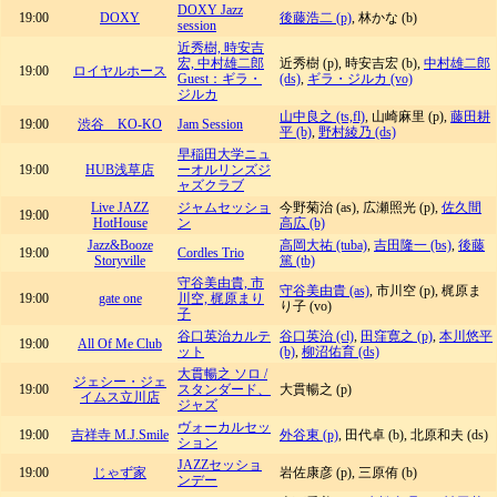
DOXY Jazz
19:00
DOXY
後藤浩二 (p)
, 林かな (b)
session
近秀樹, 時安吉
宏, 中村雄二郎
近秀樹 (p), 時安吉宏 (b),
中村雄二郎
19:00
ロイヤルホース
Guest：ギラ・
(ds)
,
ギラ・ジルカ (vo)
ジルカ
山中良之 (ts,fl)
, 山崎麻里 (p),
藤田耕
19:00
渋谷 KO-KO
Jam Session
平 (b)
,
野村綾乃 (ds)
早稲田大学ニュ
19:00
HUB浅草店
ーオルリンズジ
ャズクラブ
Live JAZZ
ジャムセッショ
今野菊治 (as), 広瀬照光 (p),
佐久間
19:00
HotHouse
ン
高広 (b)
Jazz&Booze
高岡大祐 (tuba)
,
吉田隆一 (bs)
,
後藤
19:00
Cordles Trio
Storyville
篤 (tb)
守谷美由貴, 市
守谷美由貴 (as)
, 市川空 (p), 梶原ま
19:00
gate one
川空, 梶原まり
り子 (vo)
子
谷口英治カルテ
谷口英治 (cl)
,
田窪寛之 (p)
,
本川悠平
19:00
All Of Me Club
ット
(b)
,
柳沼佑育 (ds)
大貫暢之 ソロ /
ジェシー・ジェ
19:00
スタンダード、
大貫暢之 (p)
イムス立川店
ジャズ
ヴォーカルセッ
19:00
吉祥寺 M.J.Smile
外谷東 (p)
, 田代卓 (b), 北原和夫 (ds)
ション
JAZZセッショ
19:00
じゃず家
岩佐康彦 (p), 三原侑 (b)
ンデー