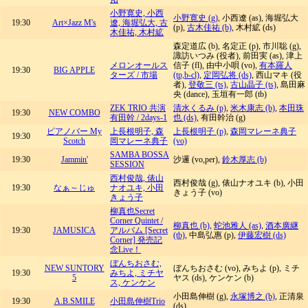
小野寛史, 小西
小野寛史 (g)
, 小西遼 (as), 海堀弘大
19:30
Art×Jazz M's
遼, 海堀弘大, 古
(p),
古木佳祐 (b)
, 木村絋 (ds)
木佳祐, 木村絋
森定道広 (b), 名定正 (p), 市川聡 (g),
諏訪いつみ (役者), 前田実 (as), 津上
メロンオールス
信子 (fl), 由中小唄 (vo),
有本羅人
19:30
BIG APPLE
ターズ / 市場
(tp,b-cl)
,
定岡弘将 (ds)
, 西山マキ (役
者),
登敬三 (ts)
,
古山晶子 (ts)
, 島田麻
央 (dance), 玉垣有一郎 (tb)
ZEK TRIO 共演
清水くるみ (p)
,
米木康志 (b)
,
本田珠
19:30
NEW COMBO
有田幹 / 2days-1
也 (ds)
, 有田幹治 (g)
ピアノバー My
上長根明子, 森
上長根明子 (p)
,
森岡マレーネ典子
19:30
Scotch
岡マレーネ典子
(vo)
SAMBA BOSSA
19:30
Jammin'
沙邏 (vo,per),
鈴木厚志 (b)
SESSION
西村俊哉, 俵山
西村俊哉 (g), 俵山ナオユキ (b), 小田
19:30
なぁ～じゅ
ナオユキ, 小田
きょう子 (vo)
きょう子
柳真也Secret
Corner Quintet /
柳真也 (b)
,
蛇池雅人 (as)
,
酒本廣継
19:30
JAMUSICA
アルバム [Secret
(tb)
, 中島弘惠 (p),
伊藤宏樹 (ds)
Corner] 発売記
念Live！
ぼんちおさむ,
NEW SUNTORY
ぼんちおさむ (vo), みちよ (p), ミチ
19:30
みちよ, ミチヤ
5
ヤス (ds), ケンケン (b)
ス, ケンケン
小田島伸樹 (g),
永塚博之 (b)
, 正清泉
19:30
A.B.SMILE
小田島伸樹Trio
(ds)