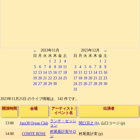
←
2023年11月
2023年12月
→
日
月
火
水
木
金
土
日
月
火
水
木
金
土
1
2
3
4
1
2
5
6
7
8
9
10
11
3
4
5
6
7
8
9
12
13
14
15
16
17
18
10
11
12
13
14
15
16
19
20
21
22
23
24
25
17
18
19
20
21
22
23
26
27
28
29
30
24
25
26
27
28
29
30
31
2023年11月21日 のライブ情報は、142 件です。
開演時間
会場
アーティスト
/
出演者
イベント名
ランチ・セッシ
13:00
Jazz38 Organ Club
関口宗之 (b)
, 山口コージ (p)
ョン
村尾亜計実サロ
14:00
COMTE ROSE
村尾亜計実 (p)
ン