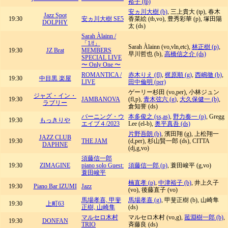
裕子 (tp)
安ヵ川大樹 (b)
, 三上貴大 (tp), 春木
Jazz Spot
19:30
安ヵ川大樹 SE5
香菜絵 (tb,vo), 豊秀彩華 (p), 塚田陽
DOLPHY
太 (ds)
Sarah Àlainn /
「1/f」
Sarah Àlainn (vo,vln,etc),
林正樹 (p)
,
19:30
JZ Brat
MEMBERS
早川哲也 (b),
高橋信之介 (ds)
SPECIAL LIVE
〜 Only One 〜
ROMANTICA /
赤木りえ (fl)
,
梶原順 (g)
,
西嶋徹 (b)
,
19:30
中目黒 楽屋
LIVE
田中倫明 (per)
ゲーリー杉田 (vo,per), 小林ジュン
ジャズ・イン・
19:30
JAMBANOVA
(fl,p),
青木弦六 (g)
,
大久保健一 (b)
,
ラブリー
倉知誉 (ds)
バーニング・ウ
本多俊之 (ss,as)
,
野力奏一 (p)
, Gregg
19:30
もっきりや
エイブ４/2023
Lee (el-b),
奥平真吾 (ds)
片野吾朗 (b)
, 濱田翔 (g), 上松翔一
JAZZ CLUB
19:30
THE JAM
(d,per), 杉山賢一郎 (ds), CITTA
DAPHNE
(dj,g,vo)
須藤信一郎
19:30
ZIMAGINE
piano solo Guest:
須藤信一郎 (p)
, 蓑田峻平 (g,vo)
蓑田峻平
楠直孝 (p)
,
中津裕子 (b)
, 井上久子
19:30
Piano Bar IZUMI
Jazz
(vo), 後藤直子 (vo)
馬場孝喜, 甲斐
馬場孝喜 (g)
, 甲斐正樹 (b), 山崎隼
19:30
上町63
正樹, 山崎隼
(ds)
マルセロ木村
マルセロ木村 (vo,g),
菰淵樹一郎 (b)
,
19:30
DONFAN
TRIO
斉藤良 (ds)