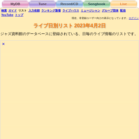
MyDB
Tune
Record/CD
Songbook
Live
検索
ガイド
リスト
入力依頼
ランキング
新着
ライブハウス
ミュージシャン
グループ団体
配信
YouTube
トップ
現在、非登録ユーザー向けの表示になっています。
ログイン
ライブ日別リスト 2023年4月2日
ジャズ資料館のデータベースに登録されている、日毎のライブ情報のリストです。
✕