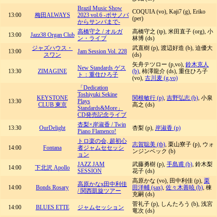
Brazil Music Show
COQUIA (vo), Kaji7 (g), Eriko
13:00
梅田ALWAYS
2023 vol.6 -ボサノバ
(per)
からサンバまで-
高橋守之 / オルガ
高橋守之 (tp), 米田直子 (org), 小
13:00
Jazz38 Organ Club
ン・ライブ
林博 (ds)
ジャズハウス・
武直樹 (p), 渡辺好造 (b), 迫優大
13:00
Jam Session Vol. 228
スワン
(ds)
矢舟テツロー (p,vo),
鈴木克人
New Standards ゲス
13:30
ZIMAGINE
(b)
, 柿澤龍介 (ds), 重住ひろ子
ト：重住ひろ子
(vo),
古川麦 (g,vo)
「Dedication
Toshiyuki Sekine
KEYSTONE
関根敏行 (p)
,
吉野弘志 (b)
, 小泉
13:30
Plays
CLUB 東京
高之 (ds)
Standards&More」
CD発売記念ライブ
杏梨×岸淑香 / Twin
13:30
OurDelight
杏梨 (p),
岸淑香 (p)
Piano Flamenco!
トロ楽の会, 超初心
志賀聡美 (tb)
, 栗山寮子 (p), ウォ
14:00
Fontana
者ジャムセセッシ
ンジンベック (b)
ョン
JAZZ JAM
武藤勇樹 (p),
手島甫 (b)
, 鈴木梨
14:00
下北沢 Apollo
SESSION
花子 (ds)
高原かな (vo), 田中利佳 (p),
栗
高原かなx田中利佳
14:00
Bonds Rosary
田洋輔 (sax)
,
佐々木善暁 (b)
, 棟
/ 関西凱旋ツアー
充嗣 (ds)
菅礼子 (p), しんたろう (b), 浅宮
14:00
BLUES ETTE
ジャムセッション
竜次 (ds)