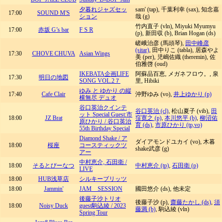
夕暮れジャズセッ
sam' (tap), 千葉利幸 (sax), 知念嘉
17:00
SOUND M'S
ション
哉 (g)
竹内直子 (vln), Miyuki Myumyu
17:00
赤坂 G’s bar
F S R
(p), 新田収 (b), Brian Hogan (ds)
嵯峨治彦 (馬頭琴),
田中峰彦
(sitar)
, 田中りこ (tabla), 居森やよ
17:30
CHOVE CHUVA
Asian Wings
美 (per), 児嶋佐織 (theremin), 佐
伯雅啓 (oud)
IKEBATA企画LIFE
阿蘇品百恵, メガネフロウ。, 泉
17:30
明日の地図
SONG VOL.2７
里, Hibiki
ゆみ と ゆかり の縦
17:40
Cafe Clair
沖野ゆみ (vo),
井上ゆかり (p)
横無尽 デュオ
谷口英治クインテ
谷口英治 (cl)
, 松山夏子 (vib),
田
ット Special Guest:市
18:00
JZ Brat
窪寛之 (p)
,
本川悠平 (b)
,
柳沼佑
原ひかり / 谷口英治
育 (ds)
,
市原ひかり (tp,vo)
55th Birthday Special
Diamond Shake / ア
ダイアモンドユカイ (vo), 木暮
18:00
桜座
コースティックツ
shake武彦 (g)
アー
中村恵介, 石田衛 /
18:00
そるとぴーなつ
中村恵介 (tp)
,
石田衛 (p)
LIVE
18:00
HUB浅草店
シルキーブリッツ
18:00
Jammin'
JAM SESSION
國田悠介 (ds), 他未定
後藤子沙トリオ
後藤子沙 (p),
齋藤たかし (ds)
,
須
18:00
Noisy Duck
guest駒込綾 / 2023
藤満 (b)
, 駒込綾 (vln)
Spring Tour