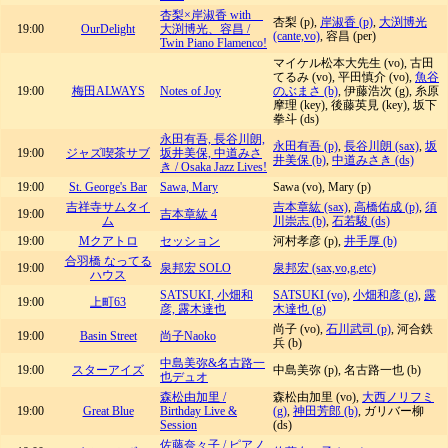
杏梨×岸淑香 with
杏梨 (p),
岸淑香 (p)
,
大渕博光
19:00
OurDelight
大渕博光、容昌 /
(cante,vo)
, 容昌 (per)
Twin Piano Flamenco!
マイケル松本大先生 (vo), 古田
てるみ (vo), 平田慎介 (vo),
魚谷
19:00
梅田ALWAYS
Notes of Joy
のぶまさ (b)
, 伊藤浩次 (g), 糸原
摩理 (key), 後藤英見 (key), 坂下
拳斗 (ds)
永田有吾, 長谷川朗,
永田有吾 (p)
,
長谷川朗 (sax)
,
坂
19:00
ジャズ喫茶サブ
坂井美保, 中道みさ
井美保 (b)
,
中道みさき (ds)
き / Osaka Jazz Lives!
19:00
St. George's Bar
Sawa, Mary
Sawa (vo), Mary (p)
吉祥寺サムタイ
吉本章紘 (sax)
,
高橋佑成 (p)
,
須
19:00
吉本章紘 4
ム
川崇志 (b)
,
石若駿 (ds)
19:00
Mクアトロ
セッション
河村孝彦 (p),
井手厚 (b)
合羽橋 なってる
19:00
泉邦宏 SOLO
泉邦宏 (sax,vo,g,etc)
ハウス
SATSUKI, 小畑和
SATSUKI (vo)
,
小畑和彦 (g)
,
露
19:00
上町63
彦, 露木達也
木達也 (g)
尚子 (vo),
石川武司 (p)
, 河合鉄
19:00
Basin Street
尚子Naoko
兵 (b)
中島美弥&名古路一
19:00
スターアイズ
中島美弥 (p), 名古路一也 (b)
也デュオ
森松由加里 /
森松由加里 (vo),
大西ノリフミ
19:00
Great Blue
Birthday Live &
(g)
,
神田芳郎 (b)
, ガリバー柳
Session
(ds)
佐藤奈々子 / ピアノ