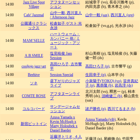
Jazz Live Spot
アフタヌーンセッ
結城章子 (vo), 長谷川雅考 (p),
14:00
Village
ション
内田克彦 (b), 青木孝之 (ds)
山中一毅, 西川直人
14:00
Cafe' Jazzmal
山中一毅 (sax)
,
西川直人 (org)
/ Afternoon Jazz
公園通りクラシ
松倉如子 ゲスト:光
14:00
松倉如子 (vo,g,p), 光永渉 (ds)
ックス
永渉
ハートウォーム・
カンパニー 他 / ミ
14:00
MAM’SELLE
ュージック・アソ
ート
塩見暁俊 Jam
杉山美樹 (p), 塩見暁俊 (b), 矢藤
14:00
A.B.SMILE
Session
健一郎 (ds)
高田ひろ子, 古市響
14:00
cooljojo jazz+art
高田ひろ子 (p)
, 古市響平 (g)
平
14:00
Beehive
Session Special
生田幸子 (p)
, 山本学 (b)
昼下がりのジャズ
小泉陽子(YOKO) (vo)
,
笹井真紀
14:00
ソネ
ライブ
子 (p)
,
萬恭隆 (b)
,
岩高淳 (ds)
北川太郎 (vo), 釋恵一 (p), 柿本
アフタヌーンライ
14:00
COMTE ROSE
秀明 (ds),
須崎健二 (b)
, 横山貴生
ブ
(sax)
サンデージャムセ
14:00
コルコバード
諸戸勝也 (p)
,
西川てるまさ (b)
ッション
Azusa Yamada x
Azusa Yamada (vib)
, Kevln
Kevin McHugh x
14:00
新宿ピットイン
McHugh (p), Marty Holoubek (b),
Marty Holoubek x
Daniel Baeder (ds)
Daniel Baeder
近藤洋トリオ, ４人
近藤洋 (p), 尾崎徹 (b), 竹田亨