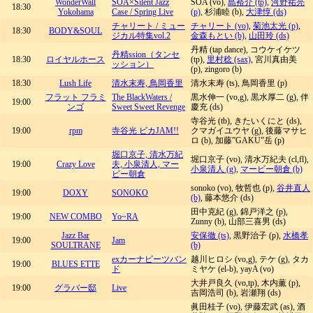
WonderWall
SOA×Silent Jazz
SOA (vo),
島裕介 (tp)
,
河野祐亮
18:30
Yokohama
Case / Spring Live
(p)
, 杉浦睦 (b),
大津惇 (ds)
チャリート / ミュー
チャリート (vo)
,
菊池太光 (p)
,
18:30
BODY&SOUL
ジカル特集vol.2
金森もとい (b)
,
山田玲 (ds)
丹精 (tap dance), コウケイケツ
丹精ssion（タンセ
18:30
ロイヤルホース
(tp),
里村稔 (sax)
, 宮川真由美
ッション）
(p), zingoro (b)
18:30
Lush Life
清水末寿, 鳥岡香里
清水末寿 (ts), 鳥岡香里 (p)
フラット フラミ
The BlackWaters /
黒水伸一 (vo,g), 黒水厚二 (g), 伴
19:00
ンゴ
Sweet Sweet Revenge
慶充 (ds)
寺谷光 (tb), きたいくにと (ds),
19:00
rpm
寺谷光 ピカJAM!!
クマガイユウヤ (g), 後藤マサヒ
ロ (b), 加藤”GAKU”岳 (p)
堀口京子, 清水万紀
堀口京子 (vo), 清水万紀夫 (cl,fl),
19:00
Crazy Love
夫, 小泉清人, マー
小泉清人 (g)
,
マービー朝倉 (b)
ビー朝倉
sonoko (vo), 牧哲也 (p),
谷井直人
19:00
DOXY
SONOKO
(b)
, 藤本悠介 (ds)
田中克紀 (g), 錦戸洋之 (p),
19:00
NEW COMBO
Yo~RA
Zunny (b), 山部三喜男 (ds)
Jazz Bar
安保徹 (ts)
, 黒野治子 (p),
水橋孝
19:00
Jam
SOULTRANE
(b)
exカーナビーツバン
越川ヒロシ (vo,g), テケ (g), タカ
19:00
BLUES ETTE
ド
ミヤケ (el-b), yayA (vo)
大井戸良久 (vo,tp), 木内薫 (p),
19:00
グラバー邸
Live
吉岡浩司 (b), 岩瀬翔 (ds)
眞田桂子 (vo), 伊藤宏武 (as), 酒