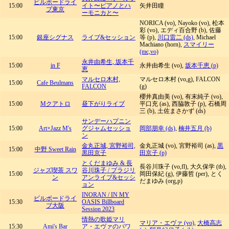
ビルボードライ
15:00
イト〜ピアノとハ
矢井田瞳
ブ東京
ーモニカと〜
NORICA (vo), Nayoko (vo), 松本
彩 (vo), エディ百合野 (b), 佐藤
15:00
銀座シグナス
ライブ&セッション
等 (p),
川口雷二 (ds)
, Michael
Machiano (horn),
スマイリー
(mc,vo)
永井由希生, 坂本千
15:00
in F
永井由希生 (vo),
坂本千恵 (p)
恵
マルセロ木村,
マルセロ木村 (vo,g), FALCON
15:00
Cafe Beulmans
FALCON
(g)
櫻井真由美 (vo), 有末純子 (vo),
15:00
Mクアトロ
昼下がりライブ
平口充 (as), 西脇敦子 (p), 石橋周
三 (b), 土佐まさかず (ds)
サンデーハプニン
15:00
Art×Jazz M's
グジャムセッショ
岡部朋幸 (ds)
,
楠井五月 (b)
ン
金丸正城, 宮野裕司,
金丸正城 (vo), 宮野裕司 (as),
黒
15:00
中野 Sweet Rain
黒田京子
田京子 (p)
とくだまゆみ & 長
長谷川珠子 (vo,fl), 大久保学 (tb),
ジャズ喫茶 スワ
谷川珠子 / ブラジリ
15:00
岡田保紀 (g), 伊藤哲 (per), とく
ン
アンライブ&セッシ
だまゆみ (org,p)
ョン
INORAN / IN MY
ビルボードライ
15:30
OASIS Billboard
ブ大阪
Session 2023
情熱の歌姫マリ
マリア・エヴァ (vo)
,
大橋高志
15:30
Ami's Bar
ア・エヴァのパワ