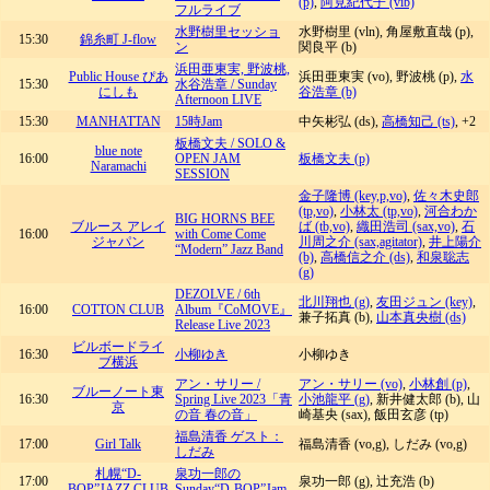
(p)
,
阿見紀代子 (vib)
フルライブ
水野樹里セッショ
水野樹里 (vln), 角屋敷直哉 (p),
15:30
錦糸町 J-flow
ン
関良平 (b)
浜田亜東実, 野波桃,
Public House ぴあ
浜田亜東実 (vo), 野波桃 (p),
水
15:30
水谷浩章 / Sunday
にしも
谷浩章 (b)
Afternoon LIVE
15:30
MANHATTAN
15時Jam
中矢彬弘 (ds),
高橋知己 (ts)
, +2
板橋文夫 / SOLO &
blue note
16:00
OPEN JAM
板橋文夫 (p)
Naramachi
SESSION
金子隆博 (key,p,vo)
,
佐々木史郎
(tp,vo)
,
小林太 (tp,vo)
,
河合わか
BIG HORNS BEE
ブルース アレイ
ば (tb,vo)
,
織田浩司 (sax,vo)
,
石
16:00
with Come Come
ジャパン
川周之介 (sax,agitator)
,
井上陽介
“Modern” Jazz Band
(b)
,
高橋信之介 (ds)
,
和泉聡志
(g)
DEZOLVE / 6th
北川翔也 (g)
,
友田ジュン (key)
,
16:00
COTTON CLUB
Album『CoMOVE』
兼子拓真 (b),
山本真央樹 (ds)
Release Live 2023
ビルボードライ
16:30
小柳ゆき
小柳ゆき
ブ横浜
アン・サリー /
アン・サリー (vo)
,
小林創 (p)
,
ブルーノート東
16:30
Spring Live 2023「青
小池龍平 (g)
, 新井健太郎 (b), 山
京
の音 春の音」
崎基央 (sax), 飯田玄彦 (tp)
福島清香 ゲスト：
17:00
Girl Talk
福島清香 (vo,g), しだみ (vo,g)
しだみ
札幌“D-
泉功一郎の
17:00
泉功一郎 (g), 辻充浩 (b)
BOP”JAZZ CLUB
Sunday“D-BOP”Jam