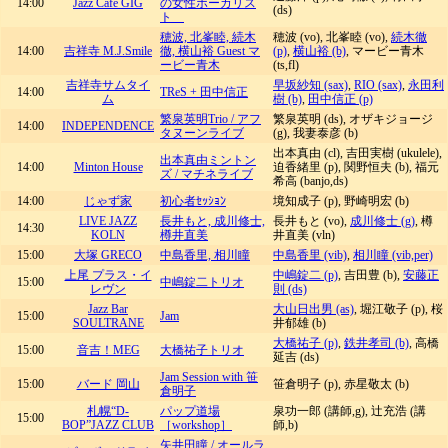
14:00
Jazz Cafe GIG
の女性ボーカリス
(ds)
ト
穂波, 北峯睦, 続木
穂波 (vo), 北峯睦 (vo),
続木徹
14:00
吉祥寺 M.J.Smile
徹, 横山裕 Guest マ
(p)
,
横山裕 (b)
, マービー青木
ービー青木
(ts,fl)
吉祥寺サムタイ
早坂紗知 (sax)
,
RIO (sax)
,
永田利
14:00
TReS + 田中信正
ム
樹 (b)
,
田中信正 (p)
繁泉英明Trio / アフ
繁泉英明 (ds), オザキジョージ
14:00
INDEPENDENCE
タヌーンライブ
(g), 我妻泰彦 (b)
出本真由 (cl), 吉田実樹 (ukulele),
出本真由ミントン
14:00
Minton House
迫香緒里 (p), 関野恒夫 (b), 福元
ズ / マチネライブ
希高 (banjo,ds)
14:00
じゃず家
初心者ｾｯｼｮﾝ
境知成子 (p), 野崎明宏 (b)
LIVE JAZZ
長井もと, 成川修士,
長井もと (vo),
成川修士 (g)
, 樽
14:30
KOLN
樽井直美
井直美 (vln)
15:00
大塚 GRECO
中島香里, 相川瞳
中島香里 (vib)
,
相川瞳 (vib,per)
上尾 プラス・イ
中嶋錠二 (p)
, 吉田豊 (b),
安藤正
15:00
中嶋錠二トリオ
レヴン
則 (ds)
Jazz Bar
大山日出男 (as)
, 堀江敬子 (p), 桜
15:00
Jam
SOULTRANE
井郁雄 (b)
大橋祐子 (p)
,
鉄井孝司 (b)
, 高橋
15:00
音吉！MEG
大橋祐子トリオ
延吉 (ds)
Jam Session with 笹
15:00
バード 岡山
笹倉明子 (p), 赤星敬太 (b)
倉明子
札幌“D-
パップ道場
泉功一郎 (講師,g), 辻充浩 (講
15:00
BOP”JAZZ CLUB
［workshop］
師,b)
矢井田瞳 / オールラ