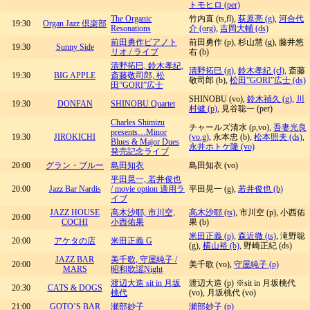
トモヒロ (per)
The Organic
竹内直 (ts,fl),
荻原亮 (g)
,
河合代
19:30
Organ Jazz 倶楽部
Resonations
介 (org)
,
吉岡大輔 (ds)
前田勇作ピアノト
前田勇作 (p), 杉山慧 (g), 藤井悠
19:30
Sunny Side
リオ / ライブ
右 (b)
清野拓巳, 鈴木孝紀,
清野拓巳 (g)
,
鈴木孝紀 (cl)
, 斎藤
19:30
BIG APPLE
斎藤敬司郎, 松
敬司郎 (b),
松田”GORI”広士 (ds)
田”GORI”広士
SHINOBU (vo),
鈴木禎久 (g)
,
川
19:30
DONFAN
SHINOBU Quartet
村健 (p)
, 見谷聡一 (per)
Charles Shimizu
チャールズ清水 (p,vo),
吾妻光良
presents…Minor
19:30
JIROKICHI
(vo.g)
, 永本忠 (b),
松本照夫 (ds)
,
Blues & Major Dues
永井ホトケ隆 (vo)
発売記念ライブ
20:00
グラン・ブルー
島田知衣
島田知衣 (vo)
平田晃一, 若井俊也
20:00
Jazz Bar Nardis
/ movie option 適用ラ
平田晃一 (g),
若井俊也 (b)
イブ
JAZZ HOUSE
高木沙耶, 市川空,
高木沙耶 (ts)
, 市川空 (p), 小西佑
20:00
COCHI
小西佑果
果 (b)
米田正義 (p)
,
森近徹 (ts)
, 滝野聡
20:00
アケタの店
米田正義 G
(g),
横山裕 (b)
, 野崎正紀 (ds)
JAZZ BAR
美千歌, 守屋純子 /
20:00
美千歌 (vo),
守屋純子 (p)
MARS
昭和歌謡Night
渡辺大造 sit in 月坂
渡辺大造 (p) ※sit in 月坂桃代
20:30
CATS & DOGS
桃代
(vo), 月坂桃代 (vo)
21:00
GOTO’S BAR
瀬部妙子
瀬部妙子 (p)