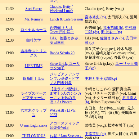
ョン)
Claudio, Betty /
11:30
Saci Perere
Claudio (per), Betty (vo,g)
Weekend Lunch
宮本裕史 (tp)
, 太田邦夫 (p), 荒川
12:00
Mr. Kenny's
Lunch & Cafe Session
悟志 (b)
近秀樹 トリオ
近秀樹 (p),
荒玉哲郎 (b)
,
中村雄
12:30
ロイヤルホース
Guest:田中洋一
二郎 (ds)
,
田中洋一 (tp)
LiLi、佐藤まさみ、
LiLi (vo),
佐藤まさみ (p)
,
安田幸
12:30
珈琲美学
安田幸司
司 (b)
菅又英子 (vo,p,per), 鈴木岳志
吉祥寺ストリン
13:00
Banda Século 20
(vo,g), 岩崎光治 (vo,cavaquinho),
グス
伊藤達弥 (vo,per), 多田寛 (per)
Steve Urick, ユーリ
Steve Urick (p,key),
ユーリック知
13:00
LIFE TIME
ック知子
子 (vo)
ジャピアノアンサ
13:00
錦糸町 J-flow
ンブル基礎～ピア
中林万里子 (講師,p)
ノ入門者対象
【生ライブ配信し
牛嶋としこ (vo), 森田真由美
ライブスペース
ます】5人のシンガ
(vo), リチャーズ貴子 (vo), Chini
13:00
ピアチェーレ
ーによる歌の共
(vo), ナタリー成田 (p),
谷井直人
演！At Piacere
(b)
, Ruben Figueroa (ds)
吉田良一郎 (津軽三味線), 元永
六本木クラップ
WASABI / LIVE
13:00
拓 (尺八), 市川慎 (筝), 美鵬直三
ス
2023
郎 (鳴り物)
アコースティック
13:00
U-ma Kagurazaka
菜摘美 (vo,g), 松本有希子 (vln)
音楽会Vol.3
中路英明 (tb)
, 堀江大輔 (b), 西川
13:00
THELONIOUS
お昼「Jam Session」
沙織 (ds)