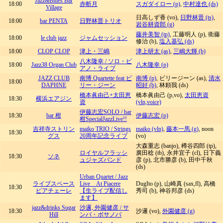
Jazz&Blues Bar
18:00
赤斬月
スガダイロー (p)
,
中村達也 (ds)
Village
日高しず香 (vo),
日野林晋 (ts)
,
18:00
bar PENTA
日野林晋トリオ
岩谷耕資郎 (g)
藤井美智 (tp)
, 工藤明人 (p), 衛藤
18:00
le club jazz
ジャムセッション
修治 (b),
塩入基弘 (ds)
18:00
CLOP CLOP
津上・三嶋
津上研太 (as)
,
三嶋大輝 (b)
八木隆幸 / ソロ・ピ
18:00
Jazz38 Organ Club
八木隆幸 (p)
アノ・ライブ
JAZZ CLUB
南博 Quartette feat ビ
南博 (p)
, ビリージーン (as),
清水
18:00
DAPHNE
リー・ジーン
昭好 (b)
, 林頼我 (ds)
橋本眞由己+太田恵
橋本眞由己 (p,vo),
太田恵資
18:30
横浜エアジン
資
(vln,voice)
伊藤志宏SOLO / bar
18:30
bar 柑
伊藤志宏 (p)
柑SpecialJazzLive!!
吉祥寺ストリン
maiko TRIO / Strings
maiko (vln)
,
藤本一馬 (g)
, noon
18:30
グス
20周年記念ライブ
(vo)
大森重志 (banjo), 樽谷四郎 (tp),
ロイヤルフラッシ
廣田稔 (tb), 永井宜子 (cl), 日下義
18:30
ソネ
ュジャズバンド
彦 (p), 北市勝彦 (b), 田中千秋
(ds)
Urban Quartet / Jazz
ライブスペース
Live At Piacere
DugIto (p), 山崎真 (sax,fl), 高橋
18:30
ピアチェーレ
【生ライブ配信し
秀司 (b), 神谷邦彦 (ds)
ます】
jazz&drinks Sugar
沙邏, 外園健彦 / サ
18:30
沙邏 (vo),
外園健彦 (g)
Hill
ンバ・ボサノバ