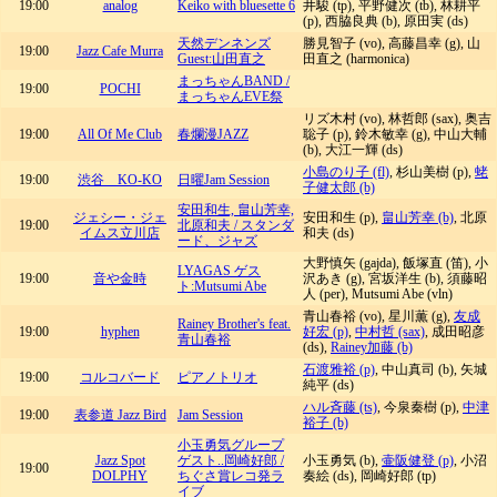
19:00
analog
Keiko with bluesette 6
井駿 (tp), 平野健次 (tb), 林耕平
(p), 西脇良典 (b), 原田実 (ds)
天然デンネンズ
勝見智子 (vo), 高藤昌幸 (g), 山
19:00
Jazz Cafe Murra
Guest:山田直之
田直之 (harmonica)
まっちゃんBAND /
19:00
POCHI
まっちゃんEVE祭
リズ木村 (vo), 林哲郎 (sax), 奥吉
19:00
All Of Me Club
春爛漫JAZZ
聡子 (p), 鈴木敏幸 (g), 中山大輔
(b), 大江一輝 (ds)
小島のり子 (fl)
, 杉山美樹 (p),
蛯
19:00
渋谷 KO-KO
日曜Jam Session
子健太郎 (b)
安田和生, 畠山芳幸,
ジェシー・ジェ
安田和生 (p),
畠山芳幸 (b)
, 北原
19:00
北原和夫 / スタンダ
イムス立川店
和夫 (ds)
ード、ジャズ
大野慎矢 (gajda), 飯塚直 (笛), 小
LYAGAS ゲス
19:00
音や金時
沢あき (g), 宮坂洋生 (b), 須藤昭
ト:Mutsumi Abe
人 (per), Mutsumi Abe (vln)
青山春裕 (vo), 星川薫 (g),
友成
Rainey Brother's feat.
19:00
hyphen
好宏 (p)
,
中村哲 (sax)
, 成田昭彦
青山春裕
(ds),
Rainey加藤 (b)
石渡雅裕 (p)
, 中山真司 (b), 矢城
19:00
コルコバード
ピアノトリオ
純平 (ds)
ハル斉藤 (ts)
, 今泉秦樹 (p),
中津
19:00
表参道 Jazz Bird
Jam Session
裕子 (b)
小玉勇気グループ
Jazz Spot
ゲスト..岡崎好郎 /
小玉勇気 (b),
壷阪健登 (p)
, 小沼
19:00
DOLPHY
ちぐさ賞レコ発ラ
奏絵 (ds), 岡崎好郎 (tp)
イブ