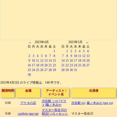
←
2023年4月
2023年5月
→
日
月
火
水
木
金
土
日
月
火
水
木
金
土
1
1
2
3
4
5
6
2
3
4
5
6
7
8
7
8
9
10
11
12
13
9
10
11
12
13
14
15
14
15
16
17
18
19
20
16
17
18
19
20
21
22
21
22
23
24
25
26
27
23
24
25
26
27
28
29
28
29
30
31
30
2023年4月2日 のライブ情報は、148 件です。
開演時間
会場
アーティスト
/
出演者
イベント名
渋谷毅 ソロ [ゲス
0:00
アケタの店
渋谷毅 (p)
,
藤ノ木みか (per,vo)
ト]藤ノ木みか
マスター長谷川の
9:00
cooljojo jazz+art
朝活(ソロ＋セッシ
マスター長谷川