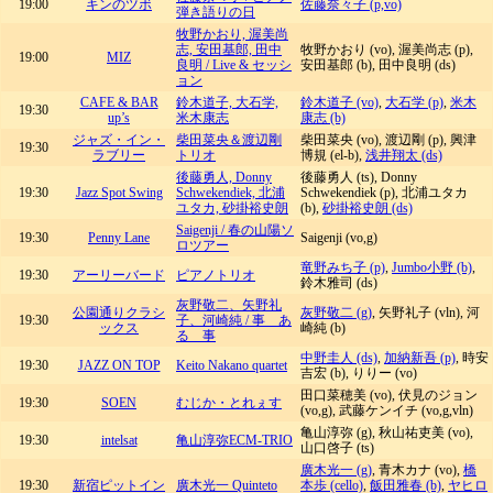
19:00
キンのツボ
佐藤奈々子 (p,vo)
弾き語りの日
牧野かおり, 渥美尚
志, 安田基郎, 田中
牧野かおり (vo), 渥美尚志 (p),
19:00
MIZ
良明 / Live & セッシ
安田基郎 (b), 田中良明 (ds)
ョン
CAFE & BAR
鈴木道子, 大石学,
鈴木道子 (vo)
,
大石学 (p)
,
米木
19:30
up’s
米木康志
康志 (b)
ジャズ・イン・
柴田菜央＆渡辺剛
柴田菜央 (vo), 渡辺剛 (p), 興津
19:30
ラブリー
トリオ
博規 (el-b),
浅井翔太 (ds)
後藤勇人, Donny
後藤勇人 (ts), Donny
19:30
Jazz Spot Swing
Schwekendiek, 北浦
Schwekendiek (p), 北浦ユタカ
ユタカ, 砂掛裕史朗
(b),
砂掛裕史朗 (ds)
Saigenji / 春の山陽ソ
19:30
Penny Lane
Saigenji (vo,g)
ロツアー
竜野みち子 (p)
,
Jumbo小野 (b)
,
19:30
アーリーバード
ピアノトリオ
鈴木雅司 (ds)
灰野敬二、矢野礼
公園通りクラシ
灰野敬二 (g)
, 矢野礼子 (vln), 河
19:30
子、河崎純 / 事 あ
ックス
崎純 (b)
る 事
中野圭人 (ds)
,
加納新吾 (p)
, 時安
19:30
JAZZ ON TOP
Keito Nakano quartet
吉宏 (b), りりー (vo)
田口菜穂美 (vo), 伏見のジョン
19:30
SOEN
むじか・とれぇす
(vo,g), 武藤ケンイチ (vo,g,vln)
亀山淳弥 (g), 秋山祐吏美 (vo),
19:30
intelsat
亀山淳弥ECM-TRIO
山口啓子 (ts)
廣木光一 (g)
, 青木カナ (vo),
橋
19:30
新宿ピットイン
廣木光一 Quinteto
本歩 (cello)
,
飯田雅春 (b)
,
ヤヒロ