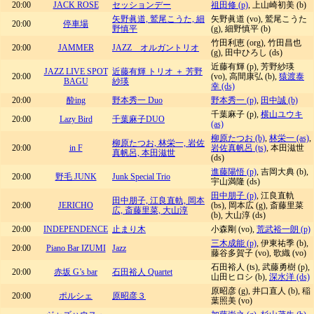
20:00
JACK ROSE
セッションデー
祖田修 (p)
, 上山崎初美 (b)
矢野眞道, 鷲尾こうた, 細
矢野眞道 (vo), 鷲尾こうた
20:00
停車場
野慎平
(g), 細野慎平 (b)
竹田利恵 (org), 竹田昌也
20:00
JAMMER
JAZZ オルガントリオ
(g), 田中ひろし (ds)
近藤有輝 (p), 芳野紗瑛
JAZZ LIVE SPOT
近藤有輝 トリオ ＋ 芳野
20:00
(vo), 高間康弘 (b),
猿渡泰
BAGU
紗瑛
幸 (ds)
20:00
酔ing
野本秀一 Duo
野本秀一 (p)
,
田中誠 (b)
千葉麻子 (p),
横山ユウキ
20:00
Lazy Bird
千葉麻子DUO
(as)
柳原たつお (b)
,
林栄一 (as)
,
柳原たつお, 林栄一, 岩佐
20:00
in F
岩佐真帆呂 (ts)
, 本田滋世
真帆呂, 本田滋世
(ds)
進藤陽悟 (p)
, 吉岡大典 (b),
20:00
野毛 JUNK
Junk Special Trio
宇山満隆 (ds)
田中朋子 (p)
, 江良直軌
田中朋子, 江良直軌, 岡本
20:00
JERICHO
(bs), 岡本広 (g), 斎藤里菜
広, 斎藤里菜, 大山淳
(b), 大山淳 (ds)
20:00
INDEPENDENCE
止まり木
小森剛 (vo),
荒武裕一朗 (p)
三木成能 (p)
, 伊東祐季 (b),
20:00
Piano Bar IZUMI
Jazz
藤谷多賀子 (vo), 歌織 (vo)
石田裕人 (ts), 武藤勇樹 (p),
20:00
赤坂 G’s bar
石田裕人 Quartet
山田ヒロシ (b),
深水洋 (ds)
原昭彦 (g), 井口直人 (b), 稲
20:00
ポルシェ
原昭彦３
葉照美 (vo)