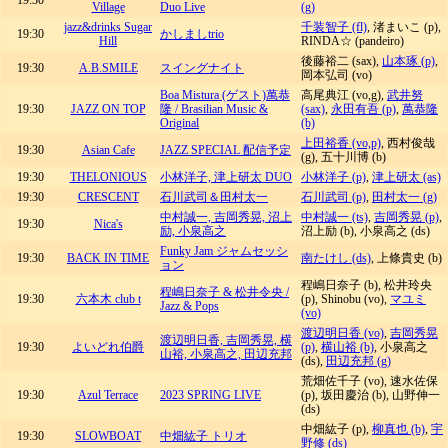
19:30
Village
Duo Live
(g)
jazz&drinks Sugar
千装智子 (fl)
, 渚まいこ (p),
19:30
かしましtrio
Hill
RINDA☆ (pandeiro)
後藤裕二 (sax),
山本琢 (p)
,
19:30
A.B.SMILE
スイングナイト
岡本弘司 (vo)
Boa Mistura (ゲスト)萬恭
高尾典江 (vo,g),
武井努
19:30
JAZZ ON TOP
隆 / Brasilian Music &
(sax)
,
永田有吾 (p)
,
萬恭隆
Original
(b)
上田裕香 (vo,p)
, 西村俊哉
19:30
Asian Cafe
JAZZ SPECIAL 配信予定
(g), 五十川博 (b)
19:30
THELONIOUS
小林洋子, 津上研太 DUO
小林洋子 (p)
,
津上研太 (as)
19:30
CRESCENT
石川武司＆田村太一
石川武司 (p)
,
田村太一 (g)
中村誠一, 吉岡秀晃, 沼上
中村誠一 (ts)
,
吉岡秀晃 (p)
,
19:30
Nica's
励, 小泉高之
沼上励 (b), 小泉高之 (ds)
Funky Jam ジャムセッシ
19:30
BACK IN TIME
南たけし (ds)
, 上條貴史 (b)
ョン
程嶋日奈子 (b), 松井玲央
程嶋日奈子 & 松井令央 /
19:30
六本木 club t
(p), Shinobu (vo),
マユミ
Jazz & Pops
(vo)
渡辺明日香 (vo)
,
吉岡秀晃
渡辺明日香, 吉岡秀晃, 横
19:30
よいどれ伯爵
(p)
,
横山裕 (b)
, 小泉高之
山裕, 小泉高之, 田辺充邦
(ds),
田辺充邦 (g)
荒畑佐千子 (vo), 速水佐保
19:30
Azul Terrace
2023 SPRING LIVE
(p), 坂田慶治 (b), 山野伸一
(ds)
中畑紘子 (p),
柳真也 (b)
,
宇
19:30
SLOWBOAT
中畑紘子 トリオ
野修 (ds)