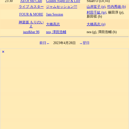
23:30
All Of Me Club
Golden Night DJ & Live
Stuart O (DJ,vo)
ライブ カスター
ジャムセッション!!!
山岸笙子 (p)
,
竹内秀雄 (b)
村田千紘 (tp)
, 篠田淳 (p),
FOUR & MORE
Jam Session
新田収 (b)
神楽坂 もりのい
大橋高志
大橋高志 (p)
え
jazz&bar 96
nea, 澤田浩輔
nea (g), 澤田浩輔 (b)
前日←
2023年4月28日
→翌日
✕