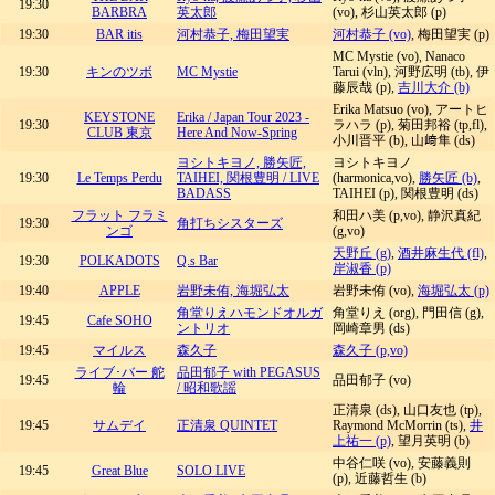
19:30
BARBRA
英太郎
(vo), 杉山英太郎 (p)
19:30
BAR itis
河村恭子, 梅田望実
河村恭子 (vo)
, 梅田望実 (p)
MC Mystie (vo), Nanaco
19:30
キンのツボ
MC Mystie
Tarui (vln), 河野広明 (tb), 伊
藤辰哉 (p),
吉川大介 (b)
Erika Matsuo (vo), アートヒ
KEYSTONE
Erika / Japan Tour 2023 -
19:30
ラハラ (p), 菊田邦裕 (tp,fl),
CLUB 東京
Here And Now-Spring
小川晋平 (b), 山﨑隼 (ds)
ヨシトキヨノ, 勝矢匠,
ヨシトキヨノ
19:30
Le Temps Perdu
TAIHEI, 関根豊明 / LIVE
(harmonica,vo),
勝矢匠 (b)
,
BADASS
TAIHEI (p), 関根豊明 (ds)
フラット フラミ
和田ハ美 (p,vo), 静沢真紀
19:30
角打ちシスターズ
ンゴ
(g,vo)
天野丘 (g)
,
酒井麻生代 (fl)
,
19:30
POLKADOTS
Q.s Bar
岸淑香 (p)
19:40
APPLE
岩野未侑, 海堀弘太
岩野未侑 (vo),
海堀弘太 (p)
角堂りえハモンドオルガ
角堂りえ (org), 門田信 (g),
19:45
Cafe SOHO
ントリオ
岡崎章男 (ds)
19:45
マイルス
森久子
森久子 (p,vo)
ライブ･バー 舵
品田郁子 with PEGASUS
19:45
品田郁子 (vo)
輪
/ 昭和歌謡
正清泉 (ds), 山口友也 (tp),
19:45
サムデイ
正清泉 QUINTET
Raymond McMorrin (ts),
井
上祐一 (p)
, 望月英明 (b)
中谷仁咲 (vo), 安藤義則
19:45
Great Blue
SOLO LIVE
(p), 近藤哲生 (b)