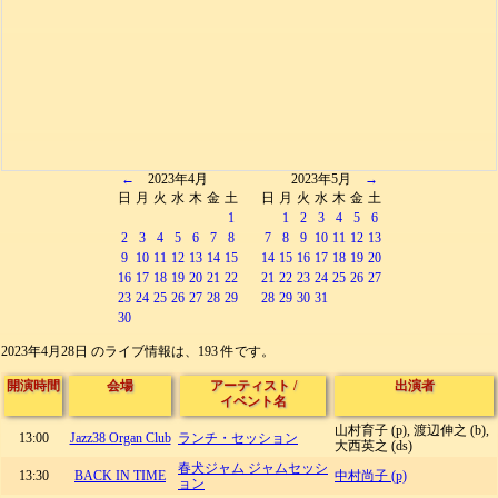
←
2023年4月
2023年5月
→
日
月
火
水
木
金
土
日
月
火
水
木
金
土
1
1
2
3
4
5
6
2
3
4
5
6
7
8
7
8
9
10
11
12
13
9
10
11
12
13
14
15
14
15
16
17
18
19
20
16
17
18
19
20
21
22
21
22
23
24
25
26
27
23
24
25
26
27
28
29
28
29
30
31
30
2023年4月28日 のライブ情報は、193 件です。
開演時間
会場
アーティスト
/
出演者
イベント名
山村育子 (p), 渡辺伸之 (b),
13:00
Jazz38 Organ Club
ランチ・セッション
大西英之 (ds)
春犬ジャム ジャムセッシ
13:30
BACK IN TIME
中村尚子 (p)
ョン