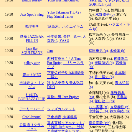
19:30
Bonds Rosary
Yoko Kushida Quartet
(sax)
,
西川サトシ (b)
,
松田
GORI広士 (ds)
竹中優子 (as), 館岡紅介
Yuko Takenaka Trio+2 /
19:30
Jazz Spot Swing
(tp),
水野修平 (p)
, 林かな
Play Shuhei Tunes
(b), 舩尾真伊年 (ds)
TA高木 (vo),
ハクエイ・キ
19:30
珈琲美学
TA高木、ハクエイキム
ム (p)
松本藍果 (vo), 長谷川真一
曙橋 JAZZBAR
松本藍果, 長谷川真一, 大
19:30
(p), 大森哲也 (b), YASU
FILL IN
森哲也, YASU
(ds)
Jazz Bar
19:30
Jam
福田重男 (p)
,
水橋孝 (b)
SOULTRANE
西村有香里 / 「A Time
西村有香里 (ts),
後藤浩二
19:30
gallery zing
For Spring」リリースラ
(p)
,
光岡尚紀 (b)
,
高橋徹
イブ
(ds)
下總佐代子&山本剛&香
下總佐代子 (vo),
山本剛
19:30
音吉！MEG
川裕史
(p)
,
香川裕史 (b)
吉祥寺ストリン
秋山祐吏美 & 青木弘武
秋山祐吏美 (vo),
青木弘武
19:30
グス
DUO
(p)
金澤緋彩 (tp),
奥野義典
札幌“D-
19:30
重松忠男 Jazz Project
(as)
, 重松忠男 (b),
高島諭
BOP”JAZZ CLUB
(p)
,
舘山健二 (ds)
ハル斉藤 (ts)
,
今泉泰樹 (p)
,
19:30
アーリーバード
ジャズカルテット
中津裕子 (b)
,
鈴木麻緒 (ds)
19:30
Cafe' Jazzmal
平倉初音, 大塚義将
平倉初音 (p), 大塚義将 (b)
喜多直毅クアルテット /
喜多直毅 (vln)
, 北村聡
公園通りクラシ
19:30
『難民 Refugees』~沈黙
(bandoneon), 三枝伸太郎
ックス
と咆哮の音楽ドラマ~
(p), 田辺和弘 (b)