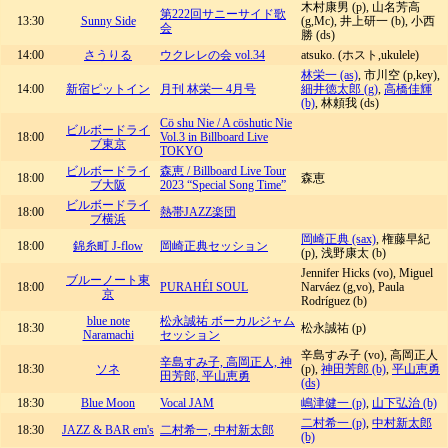
木村康男 (p), 山名芳高
第222回サニーサイド歌
13:30
Sunny Side
(g,Mc), 井上研一 (b), 小西
会
勝 (ds)
14:00
さうりる
ウクレレの会 vol.34
atsuko. (ホスト,ukulele)
林栄一 (as)
, 市川空 (p,key),
14:00
新宿ピットイン
月刊 林栄一 4月号
細井徳太郎 (g)
,
高橋佳輝
(b)
, 林頼我 (ds)
Cö shu Nie / A cöshutic Nie
ビルボードライ
18:00
Vol.3 in Billboard Live
ブ東京
TOKYO
ビルボードライ
森恵 / Billboard Live Tour
18:00
森恵
ブ大阪
2023 “Special Song Time”
ビルボードライ
18:00
熱帯JAZZ楽団
ブ横浜
岡崎正典 (sax)
, 権藤早紀
18:00
錦糸町 J-flow
岡崎正典セッション
(p), 浅野康太 (b)
Jennifer Hicks (vo), Miguel
ブルーノート東
18:00
PURAHÉI SOUL
Narváez (g,vo), Paula
京
Rodríguez (b)
blue note
松永誠祐 ボーカルジャム
18:30
松永誠祐 (p)
Naramachi
セッション
辛島すみ子 (vo), 高岡正人
辛島すみ子, 高岡正人, 神
18:30
ソネ
(p),
神田芳郎 (b)
,
平山恵勇
田芳郎, 平山恵勇
(ds)
18:30
Blue Moon
Vocal JAM
嶋津健一 (p)
,
山下弘治 (b)
二村希一 (p)
,
中村新太郎
18:30
JAZZ & BAR em's
二村希一, 中村新太郎
(b)