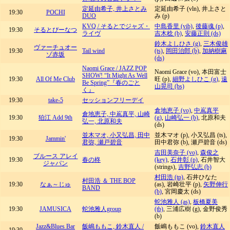
定延由希子, 井上さとみ
定延由希子 (vln), 井上さと
19:30
POCHI
DUO
み (p)
KVQ / そるとでジャズ・
中島香里 (vib)
,
後藤魂 (p)
,
19:30
そるとぴーなつ
ライヴ
吉木稔 (b)
,
安藤正則 (ds)
鈴木よしひさ (g)
,
三木俊雄
ヴァーチュオー
19:30
Tail wind
(ts)
,
岡田治郎 (b)
,
加納樹麻
ゾ赤坂
(ds)
Naomi Grace / JAZZ POP
Naomi Grace (vo), 本田富士
SHOW! “It Might As Well
19:30
All Of Me Club
旺 (p),
細野よしひこ (g)
,
遠
Be Spring”『春のごと
山晃司 (bs)
く』
19:30
take-5
セッションフリーデイ
倉地恵子 (vo)
,
中嶌真平
倉地恵子, 中嶌真平, 山崎
19:30
狛江 Add 9th
(g)
,
山崎弘一 (b)
, 北原和夫
弘一, 北原和夫
(ds)
並木マオ, 小又弘昌, 田中
並木マオ (p), 小又弘昌 (ts),
19:30
Jammin'
君弥, 瀬戸碧音
田中君弥 (b), 瀬戸碧音 (ds)
吉田美奈子 (vo)
,
森俊之
ブルース アレイ
19:30
春の柊
(key)
,
石井彰 (p)
, 石井智大
ジャパン
(strings),
吉野弘志 (b)
村田浩 (tp)
, 石井ひなた
村田浩 ＆ THE BOP
19:30
なぁ～じゅ
(as), 岩崎壮平 (p),
矢野伸行
BAND
(b)
, 宮岡慶太 (ds)
蛇池雅人 (as)
,
板橋夏美
19:30
JAMUSICA
蛇池雅人group
(tb)
, 三浦広樹 (g), 金野俊秀
(b)
Jazz&Blues Bar
飯嶋ももこ, 鈴木直人 /
飯嶋ももこ (vo),
鈴木直人