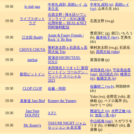
中牟礼貞則, 高樹レイ, 山
中牟礼貞則 (g)
,
高樹レイ
19:30
le club jazz
本久生
(vo)
, 山本久生 (ds)
石黒文野 / 弾き語りワン
ライブスポット
マンライブ ～RAG創業
19:30
石黒文野 (vo,g)
ラグ
42周年祭～ REAL＆NET
同時無料配信
豊原清仁 (g), 堀江いちろう
Annie & Funny Friends /
19:30
江古田 Buddy
(b),
藤本暁子 (key)
, 芝典生
Rock ‘n’ Be Bop
(ds)
華村灰太郎 x 石原岳 x 高
華村灰太郎 (vo,g), 石原岳
19:30
CHOVE CHUVA
岡大祐 Trio
(g),
高岡大祐 (tuba)
菖蒲谷SHOBUTANI-
19:30
intelsat
菖蒲谷徹 (p)
SOLO
本田珠也トリオ＋2 / 新宿
本田珠也 (ds)
,
守谷美由貴
ピットイン ゴールデン・
19:30
新宿ピットイン
(sax)
,
須川崇志 (b)
,
峰厚介
ウィーク スペシャル
(ts)
,
板橋文夫 (p)
2023
佐藤研二 (vo,b)
, 阿部耕作
19:30
CLOP CLOP
佐藤・阿部
(ds)
Yuko (vo), 佐野宏 (vib), 若
19:30
表参道 Jazz Bird
Kemmy the Yummy
林稔 (p), ペドロ風早 (b),
Joeケミー (ds)
Jazz Spot
難波弘之 (p)
,
水野正敏 (el-
19:30
A.P.J.
DOLPHY
b)
,
池長一美 (ds)
中山拓海 (sax)
, スガワラモ
TAKUMI NIGHT ジャム
19:30
Mr. Kenny's
リオ (b), 小林峻介 (ds), 森
セッション in 名古屋
凌雅 (p)