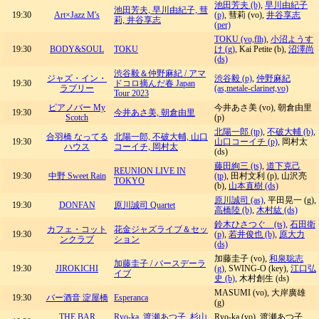
池田芳夫 (b)
,
早川由紀子
池田芳夫, 早川由紀子, 彗
19:30
Art×Jazz M's
(p)
, 彗莉 (vo),
井谷享志
莉, 井谷享志
(per)
TOKU (vo,flh)
,
小沼ようす
19:30
BODY&SOUL
TOKU
け (g)
, Kai Petite (b),
沼澤尚
(ds)
渋谷毅＆仲野麻紀 / アマ
ジャズ・イン・
渋谷毅 (p)
,
仲野麻紀
19:30
ドコロ摘んだ春 Japan
ラブリー
(as,metale-clarinet,vo)
Tour 2023
ピアノバー My
今井あさ美 (vo), 朝倉由里
19:30
今井あさ美, 朝倉由里
Scotch
(p)
北陽一郎 (tp)
,
不破大輔 (b)
,
合羽橋 なってる
北陽一郎, 不破大輔, 山口
19:30
山口コーイチ (p)
, 岡村太
ハウス
コーイチ, 岡村太
(ds)
藤田絢三 (ts)
,
道下克己
REUNION LIVE IN
19:30
中野 Sweet Rain
(tp)
, 田村文利 (p), 山沢亮
TOKYO
(b),
山本直樹 (ds)
原川誠司 (as)
, 平田晃一 (g),
19:30
DONFAN
原川誠司 Quartet
高橋陸 (b)
,
木村紘 (ds)
鈴木ひさつぐ (ts)
,
石田衛
カフェ・コット
花金ジャズライブ＆セッ
19:30
(p)
,
若井俊也 (b)
,
原大力
ンクラブ
ション
(ds)
加藤圭子 (vo),
和泉聡志
加藤圭子 / バースデーラ
19:30
JIROKICHI
(g)
, SWING-O (key),
江口弘
イブ
史 (b)
, 木村創生 (ds)
MASUMI (vo), 大岸廣雄
19:30
バー酒音 淀屋橋
Esperanca
(g)
THE BAR
Ryo-ka, 渡瀬あつ子, 杉山
Ryo-ka (vo), 渡瀬あつ子