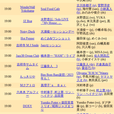
中沢剛 (ds)
古川奈都子 (p)
,
菅野淳史
WonderWall
19:00
Soul Food Cafe
(tp)
, 海付豊 (sax),
小林真人
Yokohama
(b)
, みのみや俊介 (ds)
水野貴以 (vo), YUKA
水野貴以 / Solo LIVE
19:00
JZ Brat
(p,cho), 米元美彦 (per), 黒
『My House...』
沢ともよ (vo)
大浦俊一 (p), 小幡卓哉 (b),
19:00
Noisy Duck
大浦俊一セッションデー
宇野高志 (ds)
19:00
Hot Pepper
めぐみ&ワンショット
藤田保 (g), めぐみ (vo)
阿部俊貴 (sax), 白幡真都
19:00
吉祥寺 M.J.Smile
Jazzセッション
(b), 川人唯 (p)
橋本啓一 (p), MISA (vo), 吉
19:00
Jazz38 Organ Club
橋本啓一 “HAM” / ライブ
永絢香 (sax),
佐久間高広
(b)
, 小林ダイスケ (ds)
吉祥寺サムタイ
江藤良人 (ds)
,
片倉真由子
19:00
江藤良人 3
ム
(p)
,
粟谷巧 (b)
Ohyama "B.M.W.”Wataru
Bim Bom Bam楽団 / 2023
19:00
もっきりや
(tp)
, 手島大輔 (g),
ヤマトヤ
年も！
スオ (b)
, 奥田真広 (per)
19:00
Mクアトロ
真理子’ｓ Ｂａｒ
河村孝彦 (p)
中村泰子 (vo),
村上寛 (ds)
,
六本木 アルフィ
中村泰子, 村上寛, リン・
19:00
リン・ヘイテツ (p)
, 吉田豊
ー
ヘイテツ, 吉田豊
(b)
Yumiko Potter＋柴田英貴
Yumiko Potter (vo), ダグ伊
19:00
DOXY
トリオ / 昭和ジャズまつ
藤 (p), 新コージ (b), 柴田英
り
貴 (ds)