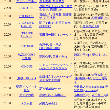
20:00
グラン・ブルー
森下愛美, 糸原摩理
森下愛美 (vo), 糸原摩理 (p)
片山恵依子 with 神子直之
片山恵依子 (vo), 神子直之
20:00
BAR はでな
& 長谷川明正 trio
(p), 長谷川明正 (b)
畠山ゆき, 寺井豊, 衛藤修
畠山ゆき (vo,p), 寺井豊 (g),
20:00
COLTRANE
治, 石田博嗣
衛藤修治 (b),
石田博嗣 (ds)
JAZZ LIVE
関戸美由美, 石田美智代,
関戸美由美 (vo), 石田美智
20:00
CANDY
鈴木孝紀
代 (p),
鈴木孝紀 (cl)
近藤宏生 (b), スズ (p), 中野
Piano Hall
20:00
鷲田勇一郎クインテット
まちこ (ds), 鷲田勇一郎
AVENUE
(tp), 西原和貴 (bs)
奈津子 (vo), 田内早紀 (fl),
奈津子, 田内早紀,
20:00
LIFE TIME
久保田隆 (p), 吉田昭嗣 (b),
LIFETIME TRIO
小泉好弘 (ds)
JAZZ HOUSE
類家心平 (tp)
,
栗林すみれ
20:00
類家心平, 栗林すみれ
COCHI
(p)
吉田久雄 (ds), 長嶋由明
ジャズ・ワークショップ
20:00
MINGUS
(p), 丹治修也 (ts), 阿部昌弘
/ 定例ライブ＆ジャム
(b)
山口裕之 (b),
紅野智彦 (p)
,
山口裕之 3 スペシャルゲ
20:00
渋谷 KO-KO
岡部朋幸 (ds)
,
宮之上貴昭
スト宮之上貴昭
(g)
荻窪 ベルベット
今泉総之輔 (sampler,ds)
,
千
20:00
加利福尼亜sunset
サン
葉広樹 (electronica)
20:00
アケタの店
高橋知己 + 吉田桂一
高橋知己 (ts)
,
吉田桂一 (p)
武田真弓 (p), 本村アトム
20:00
ドラム館
武田真弓の日
(tb), 此本郷美 (as), 小車洋
行 (b), 小林久遠 (ds)