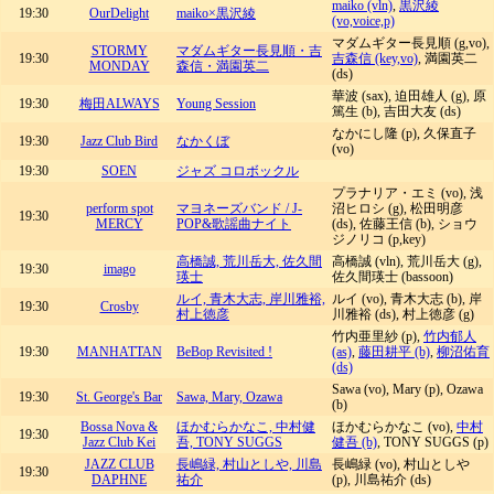
maiko (vln)
,
黒沢綾
19:30
OurDelight
maiko×黒沢綾
(vo,voice,p)
マダムギター長見順 (g,vo),
STORMY
マダムギター長見順・吉
19:30
吉森信 (key,vo)
, 満園英二
MONDAY
森信・満園英二
(ds)
華波 (sax), 迫田雄人 (g), 原
19:30
梅田ALWAYS
Young Session
篤生 (b), 吉田大友 (ds)
なかにし隆 (p), 久保直子
19:30
Jazz Club Bird
なかくぼ
(vo)
19:30
SOEN
ジャズ コロボックル
プラナリア・エミ (vo), 浅
perform spot
マヨネーズバンド / J-
沼ヒロシ (g), 松田明彦
19:30
MERCY
POP&歌謡曲ナイト
(ds), 佐藤王信 (b), ショウ
ジノリコ (p,key)
高橋誠, 荒川岳大, 佐久間
高橋誠 (vln), 荒川岳大 (g),
19:30
imago
瑛士
佐久間瑛士 (bassoon)
ルイ, 青木大志, 岸川雅裕,
ルイ (vo), 青木大志 (b), 岸
19:30
Crosby
村上徳彦
川雅裕 (ds), 村上徳彦 (g)
竹内亜里紗 (p),
竹内郁人
19:30
MANHATTAN
BeBop Revisited !
(as)
,
藤田耕平 (b)
,
柳沼佑育
(ds)
Sawa (vo), Mary (p), Ozawa
19:30
St. George's Bar
Sawa, Mary, Ozawa
(b)
Bossa Nova &
ほかむらかなこ, 中村健
ほかむらかなこ (vo),
中村
19:30
Jazz Club Kei
吾, TONY SUGGS
健吾 (b)
, TONY SUGGS (p)
JAZZ CLUB
長嶋緑, 村山としや, 川島
長嶋緑 (vo), 村山としや
19:30
DAPHNE
祐介
(p), 川島祐介 (ds)