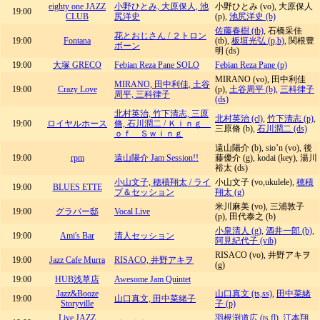
eighty one JAZZ
小野ひとみ, 大原保人, 池
小野ひとみ (vo), 大原保人
19:00
CLUB
尻洋史
(p),
池尻洋史 (b)
佐藤春樹 (tb)
, 石橋采佳
花とおじさん / ２トロン
19:00
Fontana
(tb),
板垣光弘 (p,b)
, 関根豊
ボーン
明 (ds)
19:00
大塚 GRECO
Febian Reza Pane SOLO
Febian Reza Pane (p)
MIRANO (vo), 田中利佳
MIRANO, 田中利佳, 土谷
19:00
Crazy Love
(p),
土谷周平 (b)
,
三科律子
周平, 三科律子
(ds)
北村英治, 竹下清志, 三原
北村英治 (cl)
,
竹下清志 (p)
,
19:00
ロイヤルホース
脩, 石川潤二 / Ｋｉｎｇ
三原脩 (b),
石川潤二 (ds)
ｏｆ Ｓｗｉｎｇ
遠山陽介 (b), sio’n (vo), 後
19:00
rpm
遠山陽介 Jam Session!!
藤優介 (g), kodai (key), 湯川
裕太 (ds)
小山文子, 穂積翔太 / ライ
小山文子 (vo,ukulele),
穂積
19:00
BLUES ETTE
ブ＆セッション
翔太 (g)
米川麻美 (vo), 三浦敦子
19:00
グラバー邸
Vocal Live
(p), 田代泰之 (b)
小泉清人 (g)
,
酒井一郎 (b)
,
19:00
Ami's Bar
清人セッション
阿見紀代子 (vib)
RISACO (vo), 井野アキヲ
19:00
Jazz Cafe Murra
RISACO, 井野アキヲ
(g)
19:00
HUB浅草店
Awesome Jam Quintet
Jazz&Booze
山口真文 (ts,ss)
,
田中菜緒
19:00
山口真文, 田中菜緒子
Storyville
子 (p)
Live JAZZ
羽根渕道広 (ts,fl)
,
江本翔