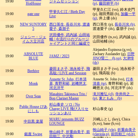
19:00
ジャムセッション
HotHouse
(p)
,
藤田耕平 (b)
甲斐久仁江 (vo), 鈴木史門
甲斐久仁江 / Birth Day
19:00
gate one
(p), 堀田秀顕 (b),
加藤一平
Live
(g)
, 井上優 (ds)
NEW SUNTORY
西口英生, 長谷川光, 渡邉
西口英生 (p),
長谷川光 (b)
,
19:00
5
愛子, 森朋子
渡邉愛子 (ds), 森朋子 (vo)
沢田優作, 武内誠, 山田祐
ジェシー・ジェ
沢田優作 (ts,ss), 武内誠 (p),
19:00
輔 / 今流行りのブルージ
イムス立川店
山田祐輔 (ds)
ャイアントと同じ編成で
Alejandro Espinosa (g,vo),
ABSOLUTE
Zachary Auslander (g),
日野
19:00
JAMZ / 2023
BLUE
JINO賢二 (b,vo)
,
大津惇
(ds)
菱田まさ子, 池永裕子, 飛
菱田まさ子 (vo), 池永裕子
19:00
Beehive
高聡 / LIVE and Session
(p), 飛高聡 (b)
Annette St. John, 行本清
Annette St. John (vo),
行本
19:00
Monk
喜, 青野和範, 岩﨑悠太,
清喜 (tp)
, 青野和範 (p), 岩
河北洋平
﨑悠太 (b), 河北洋平 (ds)
Masahiro Takigawa Trio /
滝川雅弘 (cl)
,
寺井尚之
19:00
Over Seas
Bop Clarinet Master
(p)
,
東ともみ (b)
杉山泰史 ソロ / No
Public House ぴあ
19:00
Charge LIVE 飛び入りセ
杉山泰史 (g)
にしも
ッションあり
MARU presents BUZZ
川嶋ふとし (key), Chica
19:00
中目黒 楽屋
LOUNGE
(b,vo), bane (b,vo)
牧山純子 (vln)
,
折重由美子
牧山純子, 折重由美子, 前
19:00
銀座 Swing
(claviola,p)
,
前田順三 (el-b)
,
田順三, 中沢剛