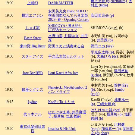
橋爪亮督 (ts,electronics)
,
大
19:00
上町63
DARKMATTER
村亘 (tabla)
安田芙充央 Piano SOLO /
19:00
横浜エアジン
横浜国際なんでも音楽祭
安田芙充央 (p)
2023<春> Opening Concert
SHIMOYA / 弾き語り
19:00
じゃず家
SHIMOYA (vo,g), (b)
LIVE&セッション
水野由美, 片岡ゆき, 井手
水野由美 (vo), 片岡ゆき
19:00
Basin Street
厚
(p),
井手厚 (b)
19:00
東中野 Big River
野田ユカと演奏する会
野田ユカ (key)
平光広太郎 (p)
, 長谷川英樹
19:00
スターアイズ
平光広太郎カルテット
(b),
大森ひろ (ds)
, 佐藤祐
紀 (ts)
Latyr Sy (vo,djembe), 加藤雄
一郎 (sax,cho),
津田悠佑
19:00
Jazz Bar 琥珀
Loui Kazui Afro Jam
(g,cho)
, 伊賀航 (b,cho), 数井
塁 (ds,cho)
中村尚美 (vo),
菅井信行
Nanoteck, Meo&Jumbo / 2
19:10
銀座シグナス
(b)
, Meo (vo,p),
Jumbo
バンドライブ
(vo,b)
KaoRi iTo (vo),
成田祐一
19:15
Lydian
KaoRi iTo トリオ
(p)
,
三嶋大輝 (b)
はたけやま裕 (per)
, 井手麻
はたけやま裕, 井手麻理
19:15
代々木ナル
理子 (vo),
堀秀彰 (p)
,
塩田
子, 堀秀彰, 塩田哲嗣
哲嗣 (b)
いまおか (vo),
川村健
東京倶楽部目黒
19:20
Imaoka & His Unit
(vo,p)
,
加藤真一 (b)
,
岡田朋
店
之 (ds,oboe)