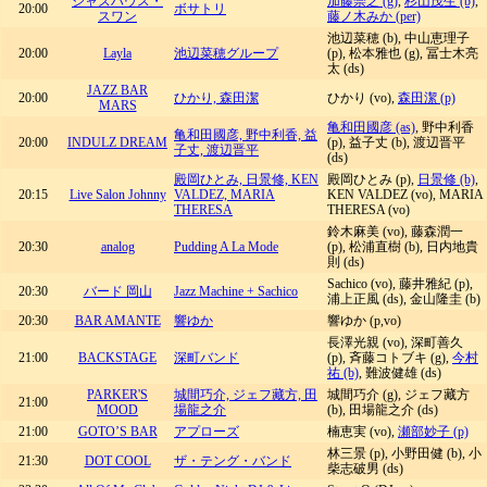
ジャズハウス・
加藤崇之 (g)
,
杉山茂生 (b)
,
20:00
ボサトリ
スワン
藤ノ木みか (per)
池辺菜穂 (b), 中山恵理子
20:00
Layla
池辺菜穂グループ
(p), 松本雅也 (g), 冨士木亮
太 (ds)
JAZZ BAR
20:00
ひかり, 森田潔
ひかり (vo),
森田潔 (p)
MARS
亀和田國彦 (as)
, 野中利香
亀和田國彦, 野中利香, 益
20:00
INDULZ DREAM
(p), 益子丈 (b), 渡辺晋平
子丈, 渡辺晋平
(ds)
殿岡ひとみ, 日景修, KEN
殿岡ひとみ (p),
日景修 (b)
,
20:15
Live Salon Johnny
VALDEZ, MARIA
KEN VALDEZ (vo), MARIA
THERESA
THERESA (vo)
鈴木麻美 (vo), 藤森潤一
20:30
analog
Pudding A La Mode
(p), 松浦直樹 (b), 日内地貴
則 (ds)
Sachico (vo), 藤井雅紀 (p),
20:30
バード 岡山
Jazz Machine + Sachico
浦上正風 (ds), 金山隆圭 (b)
20:30
BAR AMANTE
響ゆか
響ゆか (p,vo)
長澤光親 (vo), 深町善久
21:00
BACKSTAGE
深町バンド
(p), 斉藤コトブキ (g),
今村
祐 (b)
, 難波健雄 (ds)
PARKER'S
城間巧介, ジェフ藏方, 田
城間巧介 (g), ジェフ藏方
21:00
MOOD
場龍之介
(b), 田場龍之介 (ds)
21:00
GOTO’S BAR
アプローズ
楠恵実 (vo),
瀬部妙子 (p)
林三景 (p), 小野田健 (b), 小
21:30
DOT COOL
ザ・テング・バンド
柴志破男 (ds)