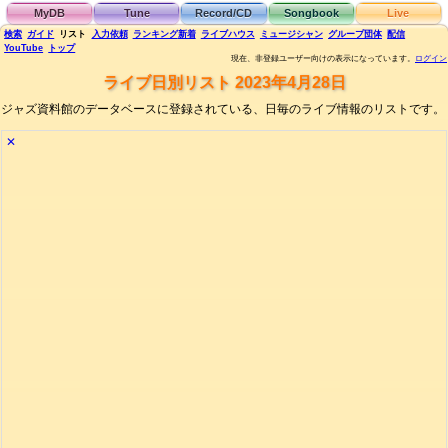
MyDB
Tune
Record/CD
Songbook
Live
検索
ガイド
リスト
入力依頼
ランキング
新着
ライブハウス
ミュージシャン
グループ団体
配信
YouTube
トップ
現在、非登録ユーザー向けの表示になっています。
ログイン
ライブ日別リスト 2023年4月28日
ジャズ資料館のデータベースに登録されている、日毎のライブ情報のリストです。
✕