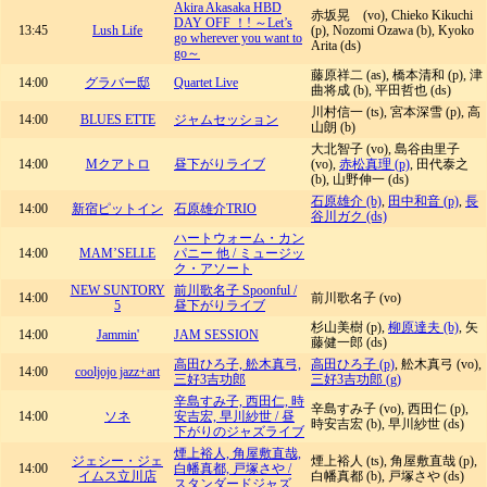
Akira Akasaka HBD
赤坂晃 (vo), Chieko Kikuchi
DAY OFF ！! ～Let’s
13:45
Lush Life
(p), Nozomi Ozawa (b), Kyoko
go wherever you want to
Arita (ds)
go～
藤原祥二 (as), 橋本清和 (p), 津
14:00
グラバー邸
Quartet Live
曲将成 (b), 平田哲也 (ds)
川村信一 (ts), 宮本深雪 (p), 高
14:00
BLUES ETTE
ジャムセッション
山朗 (b)
大北智子 (vo), 島谷由里子
14:00
Mクアトロ
昼下がりライブ
(vo),
赤松真理 (p)
, 田代泰之
(b), 山野伸一 (ds)
石原雄介 (b)
,
田中和音 (p)
,
長
14:00
新宿ピットイン
石原雄介TRIO
谷川ガク (ds)
ハートウォーム・カン
14:00
MAM’SELLE
パニー 他 / ミュージッ
ク・アソート
NEW SUNTORY
前川歌名子 Spoonful /
14:00
前川歌名子 (vo)
5
昼下がりライブ
杉山美樹 (p),
柳原達夫 (b)
, 矢
14:00
Jammin'
JAM SESSION
藤健一郎 (ds)
高田ひろ子, 舩木真弓,
高田ひろ子 (p)
, 舩木真弓 (vo),
14:00
cooljojo jazz+art
三好3吉功郎
三好3吉功郎 (g)
辛島すみ子, 西田仁, 時
辛島すみ子 (vo), 西田仁 (p),
14:00
ソネ
安吉宏, 早川紗世 / 昼
時安吉宏 (b), 早川紗世 (ds)
下がりのジャズライブ
煙上裕人, 角屋敷直哉,
ジェシー・ジェ
煙上裕人 (ts), 角屋敷直哉 (p),
14:00
白幡真都, 戸塚さや /
イムス立川店
白幡真都 (b), 戸塚さや (ds)
スタンダードジャズ