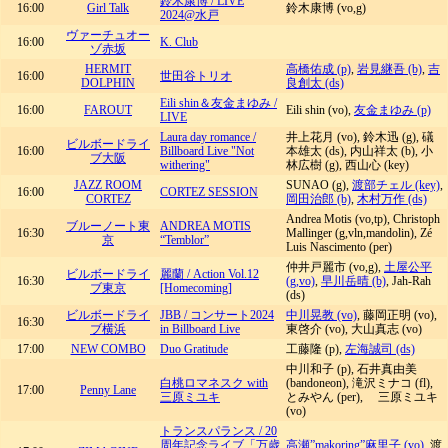
鈴木康博 / LIVE
16:00
Girl Talk
鈴木康博 (vo,g)
2024@水戸
ヴァーチュオー
16:00
K. Club
ゾ赤坂
HERMIT
高橋佑成 (p)
,
岩見継吾 (b)
,
吉
16:00
世田谷トリオ
DOLPHIN
良創太 (ds)
Eili shin＆友金まゆみ /
16:00
FAROUT
Eili shin (vo),
友金まゆみ (p)
LIVE
Laura day romance /
井上花月 (vo), 鈴木迅 (g), 礒
ビルボードライ
16:00
Billboard Live "Not
本雄太 (ds), 内山祥太 (b), 小
ブ大阪
withering"
林広樹 (g), 西山心 (key)
JAZZ ROOM
SUNAO (g),
渡部チェル (key)
,
16:00
CORTEZ SESSION
CORTEZ
岡田治郎 (b)
,
木村万作 (ds)
Andrea Motis (vo,tp), Christoph
ブルーノート東
ANDREA MOTIS
16:30
Mallinger (g,vln,mandolin), Zé
京
“Temblor”
Luis Nascimento (per)
仲井戸麗市 (vo,g),
土屋公平
ビルボードライ
麗蘭 / Action Vol.12
16:30
(g,vo)
,
早川岳晴 (b)
, Jah-Rah
ブ東京
[Homecoming]
(ds)
ビルボードライ
JBB / コンサート2024
中川晃教 (vo)
, 藤岡正明 (vo),
16:30
ブ横浜
in Billboard Live
東啓介 (vo), 大山真志 (vo)
17:00
NEW COMBO
Duo Gratitude
工藤隆 (p),
左海誠司 (ds)
中川和子 (p), 石井真由美
白桃ロマネスク with
(bandoneon), 滝沢ミナコ (fl),
17:00
Penny Lane
三原ミユキ
とみやん (per), 三原ミユキ
(vo)
トランスパランス / 20
周年記念ライブ「万歳
高瀬”makoring”麻里子 (vo)
, 渡