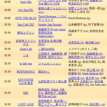
ハートフルデュオ with
今井あさ美 (vo),
加藤泉 (g)
,
18:00
Ami's Bar
Ami 飛び入りOK
阿見紀代子 (vib)
超初心者ジャムセッシ
吉野ミユキ (as)
, 馬田一郎 (g),
18:00
Art×Jazz M's
ョン
小高としゆき (b)
David Berkman / ソロピ
18:00
INTO THE BLUE
David Berkman (p)
アノ ライブ
18:30
Jazz Cafe GIG
Sunday Jam Session
山本麻理子 (p), 竹下智博 (b)
高橋美千子(sop) meets
高橋美千子 (vo), 安田扶充央
18:30
横浜エアジン
安田扶充央
(p)
(piano/comp.)
吉祥寺ストリン
太宰百合 & 相川瞳
18:30
太宰百合 (p)
,
相川瞳 (per)
グス
DUO
18:30
Asian Cafe
二胡OpenMic
ニコマリ (ホスト,二胡)
三田裕子, 加納新吾, 神
三田裕子 (vo),
加納新吾 (p)
,
18:30
ソネ
田芳郎, 田中ヒロシ
神田芳郎 (b)
,
田中ヒロシ (ds)
寺井豊 (g), 長谷川明正 (b), 西
18:30
le club jazz
ジャムセッション
本憲史 (ds)
堀北やこ (vo),
井上智 (g)
,
中
18:30
BODY&SOUL
堀北やこ
村健吾 (b)
,
Gene Jackson (ds)
山田壮晃 (ts)
,
皆川亨 (ts)
, 小林
KEYSTONE
18:30
山田壮晃テナー四人衆
哲男 (ts),
太田剣 (ts)
,
続木徹
CLUB 東京
(p)
, 高梨道生 (b), Jun Saito (ds)
桜井信矢, Shuko, Silk,
18:30
MIZ
Kyo, 酒井彰子 / 近藤有
輝 Pick-up Live
府馬和歌子, 高木潤一 /
18:30
LADY JANE
西アジアへ、東スラブ
府馬和歌子 (vo),
高木潤一 (g)