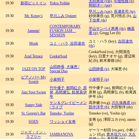
太田惠資 (vln)
,
今堀恒雄 (g)
,
19:30
新宿ピットイン
Yolcu-Yoldaş
岡部洋一 (per)
早川ふみ (sax)
,
長瀬良司 (tp)
,
19:30
Mr. Kenny's
早川ふみ Quintet
砂掛康浩 (g), 荒川悟志 (b),
山
下佳孝 (ds)
CONTEMPORARY
平山サンペイ惠勇 (ds)
,
楠直
19:30
Jammin'
FUSION JAM
孝 (p)
, Gregg Lee (b)
SESSION
ユミ・ハラ (key),
吉田達也
19:30
Monk
ユミ・ハラ, 吉田達也
(ds)
CookieSoul (vo), 大間清浩
19:30
Azul Terrace
CookieSoul
(key), 日置ナオヤ (g), 渡辺篤
紀 (b), 鈴木泰徳 (ds)
山田静香, 大塚恵 /
19:30
JAZZ ON TOP
山田静香 (p)
, 大塚恵 (b)
Special Duo
ピアノバー My
19:30
小泉明子
小泉明子 (p)
Scotch
竹中優子, 館岡紅介, 原
竹中優子 (as), 館岡紅介 (tp),
19:30
Jazz Spot Swing
努, 高間康弘, 舩尾真伊
原努 (g), 高間康弘 (b), 舩尾真
年
伊年 (ds)
ケン＆グレイビーメン
高井健 (vo,g),
川久保典彦 (p)
,
19:30
Sunny Side
/ ライブ
田中洋平 (b)
, 大田智洋 (ds)
19:30
St. George's Bar
Tomoko, Yoshio
Tomoko (vo), Yoshio (p)
女将 (p), 澤田ユカ (vo), zazou
19:30
SOEN
ワッショイ女将
(g)
ゲーリー杉田 (vo,per), 小林ジ
ジャズ・イン・
19:30
JAMBANOVA
ュン (fl,p),
青木弦六 (g)
,
大久
ラブリー
保健一 (b)
, 倉知誉 (ds)