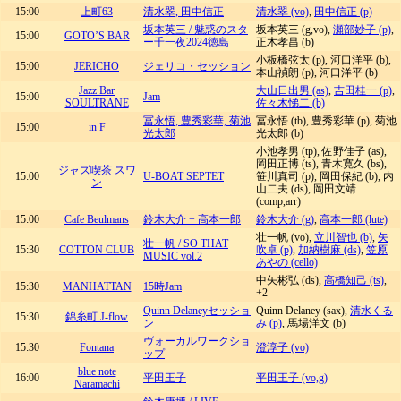
15:00
上町63
清水翠, 田中信正
清水翠 (vo)
,
田中信正 (p)
坂本英三 / 魅惑のスタ
坂本英三 (g,vo),
瀬部妙子 (p)
,
15:00
GOTO’S BAR
ー千一夜2024徳島
正木孝昌 (b)
小板橋弦太 (p), 河口洋平 (b),
15:00
JERICHO
ジェリコ・セッション
本山禎朗 (p), 河口洋平 (b)
Jazz Bar
大山日出男 (as)
,
吉田桂一 (p)
,
15:00
Jam
SOULTRANE
佐々木悌二 (b)
冨永悟, 豊秀彩華, 菊池
冨永悟 (tb), 豊秀彩華 (p), 菊池
15:00
in F
光太郎
光太郎 (b)
小池孝男 (tp), 佐野佳子 (as),
岡田正博 (ts), 青木寛久 (bs),
ジャズ喫茶 スワ
15:00
U-BOAT SEPTET
笹川真司 (p), 岡田保紀 (b), 内
ン
山二夫 (ds), 岡田文靖
(comp,arr)
15:00
Cafe Beulmans
鈴木大介 + 高本一郎
鈴木大介 (g)
,
高本一郎 (lute)
壮一帆 (vo),
立川智也 (b)
,
矢
壮一帆 / SO THAT
15:30
COTTON CLUB
吹卓 (p)
,
加納樹麻 (ds)
,
笠原
MUSIC vol.2
あやの (cello)
中矢彬弘 (ds),
高橋知己 (ts)
,
15:30
MANHATTAN
15時Jam
+2
Quinn Delaneyセッショ
Quinn Delaney (sax),
清水くる
15:30
錦糸町 J-flow
ン
み (p)
, 馬場洋文 (b)
ヴォーカルワークショ
15:30
Fontana
澄淳子 (vo)
ップ
blue note
16:00
平田王子
平田王子 (vo,g)
Naramachi