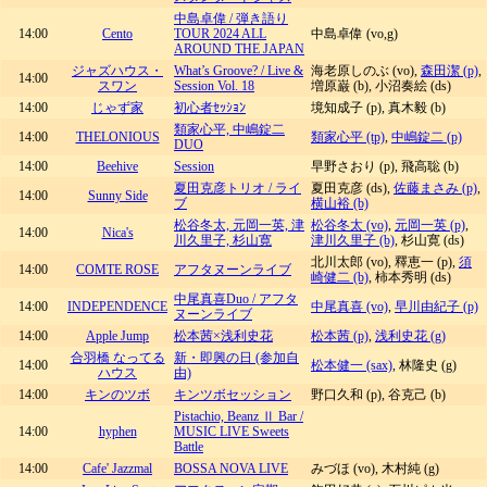
中島卓偉 / 弾き語り
14:00
Cento
TOUR 2024 ALL
中島卓偉 (vo,g)
AROUND THE JAPAN
ジャズハウス・
What’s Groove? / Live &
海老原しのぶ (vo),
森田潔 (p)
,
14:00
スワン
Session Vol. 18
増原巌 (b), 小沼奏絵 (ds)
14:00
じゃず家
初心者ｾｯｼｮﾝ
境知成子 (p), 真木毅 (b)
類家心平, 中嶋錠二
14:00
THELONIOUS
類家心平 (tp)
,
中嶋錠二 (p)
DUO
14:00
Beehive
Session
早野さおり (p), 飛高聡 (b)
夏田克彦トリオ / ライ
夏田克彦 (ds),
佐藤まさみ (p)
,
14:00
Sunny Side
ブ
横山裕 (b)
松谷冬太, 元岡一英, 津
松谷冬太 (vo)
,
元岡一英 (p)
,
14:00
Nica's
川久里子, 杉山寛
津川久里子 (b)
, 杉山寛 (ds)
北川太郎 (vo), 釋恵一 (p),
須
14:00
COMTE ROSE
アフタヌーンライブ
崎健二 (b)
, 柿本秀明 (ds)
中尾真喜Duo / アフタ
14:00
INDEPENDENCE
中尾真喜 (vo)
,
早川由紀子 (p)
ヌーンライブ
14:00
Apple Jump
松本茜×浅利史花
松本茜 (p)
,
浅利史花 (g)
合羽橋 なってる
新・即興の日 (参加自
14:00
松本健一 (sax)
, 林隆史 (g)
ハウス
由)
14:00
キンのツボ
キンツボセッション
野口久和 (p), 谷克己 (b)
Pistachio, Beanz Ⅱ Bar /
14:00
hyphen
MUSIC LIVE Sweets
Battle
14:00
Cafe' Jazzmal
BOSSA NOVA LIVE
みづほ (vo), 木村純 (g)