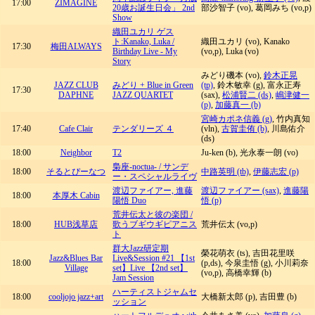
17:00
ZIMAGINE
20歳お誕生日会」 2nd
部沙智子 (vo), 葛岡みち (vo,p)
Show
織田ユカリ ゲス
ト:Kanako, Luka /
織田ユカリ (vo), Kanako
17:30
梅田ALWAYS
Birthday Live - My
(vo,p), Luka (vo)
Story
みどり磯本 (vo),
鈴木正晃
JAZZ CLUB
みどり + Blue in Green
(tp)
, 鈴木敏幸 (g), 富永正寿
17:30
DAPHNE
JAZZ QUARTET
(sax),
松浦賢二 (ds)
,
嶋津健一
(p)
,
加藤真一 (b)
宮崎カポネ信義 (g)
, 竹内真知
17:40
Cafe Clair
テンダリーズ ４
(vln),
古賀圭侑 (b)
, 川島佑介
(ds)
18:00
Neighbor
T2
Ju-ken (b), 光永泰一朗 (vo)
梟座-noctua- / サンデ
18:00
そるとぴーなつ
中路英明 (tb)
,
伊藤志宏 (p)
ー・スペシャルライヴ
渡辺ファイアー, 進藤
渡辺ファイアー (sax)
,
進藤陽
18:00
本厚木 Cabin
陽悟 Duo
悟 (p)
荒井伝太と彼の楽団 /
18:00
HUB浅草店
歌うブギウギピアニス
荒井伝太 (vo,p)
ト
群大Jazz研定期
榮花萌衣 (ts), 吉田花里咲
Jazz&Blues Bar
Live&Session #21 【1st
18:00
(p,ds), 今泉圭悟 (g), 小川莉奈
Village
set】Live 【2nd set】
(vo,p), 高橋幸輝 (b)
Jam Session
ハーティストジャムセ
18:00
cooljojo jazz+art
大橋新太郎 (p), 吉田豊 (b)
ッション