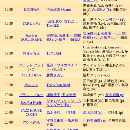
伊藤琢真 (as), 石井ひなた
19:30
DONFAN
伊藤琢真 Quartet
(ts,p),
永塚博之 (b)
, 湯田圭悟
(ds)
山下遼子 (vo),
田村太一 (g)
,
IGNITION-NITRO-In
19:30
TAKE FIVE
若杉幸拓 (key), 西尾Bun博文
The RED
(b), 畑啓介 (ds)
安保徹 (ts)
,
高瀬龍一 (tp)
,
関
Jazz Bar
安保徹, 高瀬龍一, 関根
19:30
根敏行 (p)
,
水橋孝 (b)
, 小泉高
SOULTRANE
敏行, 水橋孝, 小泉高之
之 (ds)
Otzir Godot (ds), Kuniyoshi
Yamada (ds), 森順治 (reeds), 多
19:30
阿佐ヶ谷天
TEN JAM
田葉子 (reeds), 斉藤圭祐 (as),
高橋直康 (el-b), 他
フラット フラミ
最高！ブギウギナイ
ウッディ (vo), 井山あきのり
19:30
ンゴ
ト〜第3回〜
(p), 佐々木諒 (tp)
19:30
ZAC BARAN
勝野タカシ
勝野タカシ (vo,g)
疋田信彦 (p), 古城敏克 (sax),
19:30
ポルシェ
Thank You Band
Rieko (sax), 吉田琢磨 (b), 島津
利之 (ds)
20:00
グラン・ブルー
塚崎優子, 安次嶺悟
塚崎優子 (vo),
安次嶺悟 (p)
ジャムセッション ス
井村真樹 (ds), 田口智貴 (p),
20:00
Jazz Bar Nardis
タンダード中心
佐藤亘 (b)
JAZZ HOUSE
20:00
高木沙耶, 小沢咲希
高木沙耶 (ts)
, 小沢咲希 (p)
COCHI
守谷美由貴 + 角屋敷
守谷美由貴 (as)
, 角屋敷直哉
20:00
アケタの店
直哉
(p)