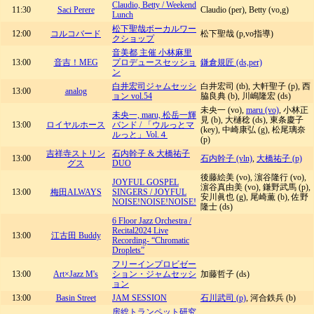
Claudio, Betty / Weekend
11:30
Saci Perere
Claudio (per), Betty (vo,g)
Lunch
松下聖哉ボーカルワー
12:00
コルコバード
松下聖哉 (p,vo指導)
クショップ
音美都 主催 小林麻里
13:00
音吉！MEG
プロデュースセッショ
鎌倉規匠 (ds,per)
ン
白井宏司ジャムセッシ
白井宏司 (tb), 大軒聖子 (p), 西
13:00
analog
ョン vol.54
脇良典 (b), 川嶋隆宏 (ds)
未央一 (vo),
maru (vo)
, 小林正
未央一, maru, 松岳一輝
見 (b), 大樋稔 (ds), 東条慶子
13:00
ロイヤルホース
バンド / 「ウルっとマ
(key), 中崎康弘 (g), 松尾璃奈
ルっと」Vol.４
(p)
吉祥寺ストリン
石内幹子 & 大橋祐子
13:00
石内幹子 (vln)
,
大橋祐子 (p)
グス
DUO
後藤絵美 (vo), 濵谷隆行 (vo),
JOYFUL GOSPEL
濵谷真由美 (vo), 鎌野武馬 (p),
13:00
梅田ALWAYS
SINGERS / JOYFUL
安川眞也 (g), 尾崎薫 (b), 佐野
NOISE!NOISE!NOISE!
隆士 (ds)
6 Floor Jazz Orchestra /
Recital2024 Live
13:00
江古田 Buddy
Recording- “Chromatic
Droplets”
フリーインプロビゼー
13:00
Art×Jazz M's
ション・ジャムセッシ
加藤哲子 (ds)
ョン
13:00
Basin Street
JAM SESSION
石川武司 (p)
, 河合鉄兵 (b)
房総トランペット研究