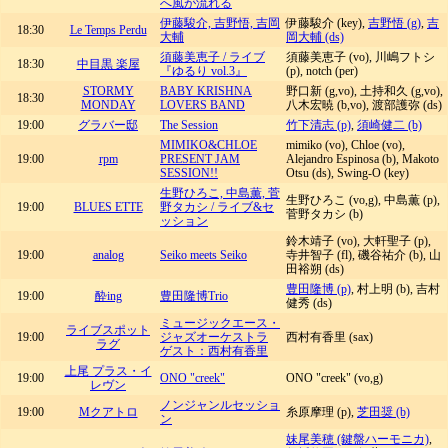
へ風が流れる
伊藤駿介, 吉野悟, 吉岡
伊藤駿介 (key),
吉野悟 (g)
,
吉
18:30
Le Temps Perdu
大輔
岡大輔 (ds)
須藤美恵子 / ライブ
須藤美恵子 (vo), 川嶋フトシ
18:30
中目黒 楽屋
『ゆるり vol.3』
(p), notch (per)
STORMY
BABY KRISHNA
野口新 (g,vo), 土持和久 (g,vo),
18:30
MONDAY
LOVERS BAND
八木宏暁 (b,vo), 渡部護弥 (ds)
19:00
グラバー邸
The Session
竹下清志 (p)
,
須崎健二 (b)
MIMIKO&CHLOE
mimiko (vo), Chloe (vo),
19:00
rpm
PRESENT JAM
Alejandro Espinosa (b), Makoto
SESSION!!
Otsu (ds), Swing-O (key)
生野ひろこ, 中島薫, 菅
生野ひろこ (vo,g), 中島薫 (p),
19:00
BLUES ETTE
野タカシ / ライブ&セ
菅野タカシ (b)
ッション
鈴木靖子 (vo), 大軒聖子 (p),
19:00
analog
Seiko meets Seiko
寺井智子 (fl), 磯谷祐介 (b), 山
田裕朔 (ds)
豊田隆博 (p)
, 村上明 (b), 吉村
19:00
酔ing
豊田隆博Trio
健秀 (ds)
ミュージックエース・
ライブスポット
19:00
ジャズオーケストラ
西村有香里 (sax)
ラグ
ゲスト：西村有香里
上尾 プラス・イ
19:00
ONO "creek"
ONO "creek" (vo,g)
レヴン
ノンジャンルセッショ
19:00
Mクアトロ
糸原摩理 (p),
芝田奨 (b)
ン
妹尾美穂 (鍵盤ハーモニカ)
,