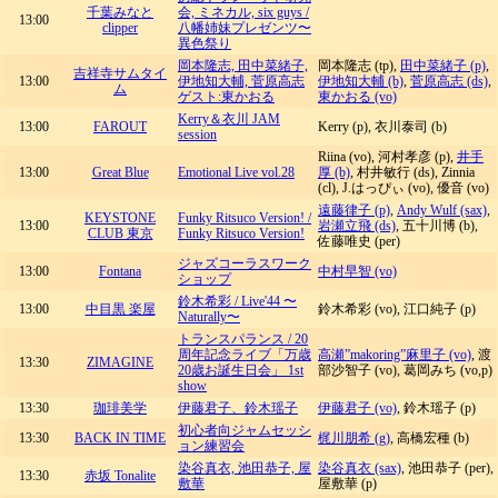
千葉みなと
会, ミネカル, six guys /
13:00
clipper
八幡姉妹プレゼンツ〜
異色祭り
岡本隆志, 田中菜緒子,
岡本隆志 (tp),
田中菜緒子 (p)
,
吉祥寺サムタイ
13:00
伊地知大輔, 菅原高志
伊地知大輔 (b)
,
菅原高志 (ds)
,
ム
ゲスト:東かおる
東かおる (vo)
Kerry＆衣川 JAM
13:00
FAROUT
Kerry (p), 衣川泰司 (b)
session
Riina (vo), 河村孝彦 (p),
井手
13:00
Great Blue
Emotional Live vol.28
厚 (b)
, 村井敏行 (ds), Zinnia
(cl), J.はっぴぃ (vo), 優音 (vo)
遠藤律子 (p)
,
Andy Wulf (sax)
,
KEYSTONE
Funky Ritsuco Version! /
13:00
岩瀬立飛 (ds)
, 五十川博 (b),
CLUB 東京
Funky Ritsuco Version!
佐藤唯史 (per)
ジャズコーラスワーク
13:00
Fontana
中村早智 (vo)
ショップ
鈴木希彩 / Live'44 〜
13:00
中目黒 楽屋
鈴木希彩 (vo), 江口純子 (p)
Naturally〜
トランスパランス / 20
周年記念ライブ「万歳
高瀬”makoring”麻里子 (vo)
, 渡
13:30
ZIMAGINE
20歳お誕生日会」 1st
部沙智子 (vo), 葛岡みち (vo,p)
show
13:30
珈琲美学
伊藤君子、鈴木瑶子
伊藤君子 (vo)
, 鈴木瑶子 (p)
初心者向ジャムセッシ
13:30
BACK IN TIME
梶川朋希 (g)
, 高橋宏種 (b)
ョン練習会
染谷真衣, 池田恭子, 屋
染谷真衣 (sax)
, 池田恭子 (per),
13:30
赤坂 Tonalite
敷華
屋敷華 (p)