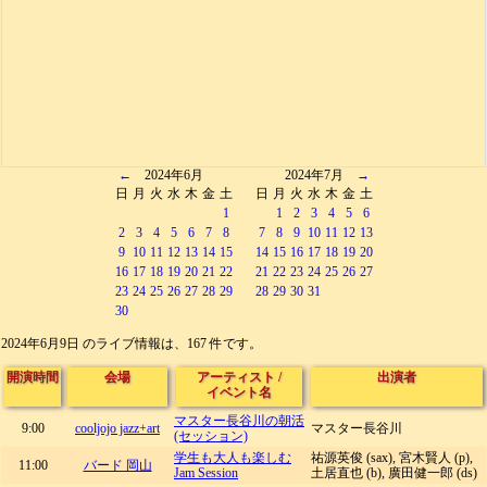
←
2024年6月
2024年7月
→
日
月
火
水
木
金
土
日
月
火
水
木
金
土
1
1
2
3
4
5
6
2
3
4
5
6
7
8
7
8
9
10
11
12
13
9
10
11
12
13
14
15
14
15
16
17
18
19
20
16
17
18
19
20
21
22
21
22
23
24
25
26
27
23
24
25
26
27
28
29
28
29
30
31
30
2024年6月9日 のライブ情報は、167 件です。
開演時間
会場
アーティスト
/
出演者
イベント名
マスター長谷川の朝活
9:00
cooljojo jazz+art
マスター長谷川
(セッション)
学生も大人も楽しむ
祐源英俊 (sax), 宮木賢人 (p),
11:00
バード 岡山
Jam Session
土居直也 (b), 廣田健一郎 (ds)