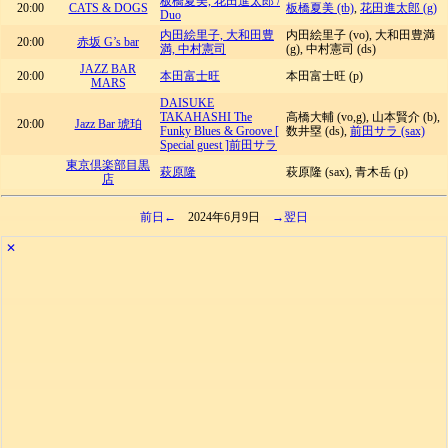
板橋夏美, 花田進太郎 /
20:00
CATS & DOGS
板橋夏美 (tb)
,
花田進太郎 (g)
Duo
内田絵里子, 大和田豊
内田絵里子 (vo), 大和田豊満
20:00
赤坂 G’s bar
満, 中村憲司
(g), 中村憲司 (ds)
JAZZ BAR
20:00
本田富士旺
本田富士旺 (p)
MARS
DAISUKE
TAKAHASHI The
高橋大輔 (vo,g), 山本賢介 (b),
20:00
Jazz Bar 琥珀
Funky Blues & Groove [
数井塁 (ds),
前田サラ (sax)
Special guest ]前田サラ
東京倶楽部目黒
萩原隆
萩原隆 (sax), 青木岳 (p)
店
前日←
2024年6月9日
→翌日
✕