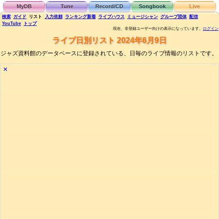
MyDB
Tune
Record/CD
Songbook
Live
検索
ガイド
リスト
入力依頼
ランキング
新着
ライブハウス
ミュージシャン
グループ団体
配信
YouTube
トップ
現在、非登録ユーザー向けの表示になっています。
ログイン
ライブ日別リスト 2024年6月9日
ジャズ資料館のデータベースに登録されている、日毎のライブ情報のリストです。
✕