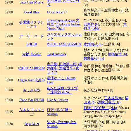
米川麻美, おーたかず
米川麻美 (vo), おーたかずお
19:00
Jazz Cafe Murra
お
(p)
森本輝久 (p), 舩岡伸之 (g), 池
19:00
Great Blue
JAZZ NIGHT
辺菜穂 (b)
Guruw special guest 大
Y.OZIMA (g), 市川空 (p,key),
公園通りクラシ
19:00
村亘 / Exploring Indian
安東昇 (b)
, 北澤大樹 (ds),
大
ックス
Music Night
村亘 (tabla)
ジャズサックスカルテ
佐藤和彦 (ts), 杉山太朗 (g), 高
19:00
アーリーバード
ット
木亮 (b), 菅原光則 (ds)
19:00
POCHI
POCHI JAM SESSION
木畑晴哉 (p)
, 三原脩 (b)
杉本マリカ(生島マリカ) (vo),
19:00
赤坂 Tonalite
marikantonics
吉野ひろき (p),
棚橋俊幸 (b)
,
桃井裕範 (ds)
寺田樹, 田﨑慎一郎, 櫻
寺田樹 (tb), 田﨑慎一郎 (p), 櫻
19:00
INDULZ DREAM
井隆広, 渡辺晋平 / 夜
井隆広 (b), 渡辺晋平 (ds)
ライブ
湯澤かよこ / Numa
湯澤かよこ (vo), 長谷川久美
19:00
Organ Jazz 倶楽部
Live
子 (p)
あがた森魚 / ライヴ
19:00
もっきりや
あがた森魚 (vo,g.p)
「遠州灘 2024」
京京 (mc,vo),
三木成能 (p)
,
横
19:00
Piano Bar IZUMI
Live & Session
山裕 (b)
,
羽根渕道広 (ts)
日野”JINO”賢二 (el-b)
, Moises
六本木 アルフィ
日野”JINO”賢二
19:15
Zamora (vo,fl,g), Kaleb James
ー
Session
(vo,p), Rapha Prósperi (ds)
Sunday Evening Jazz
大江秀明 (ds), 畠山ゆき (p),
19:30
Baja Bluet
Session
清水邦彦 (b)