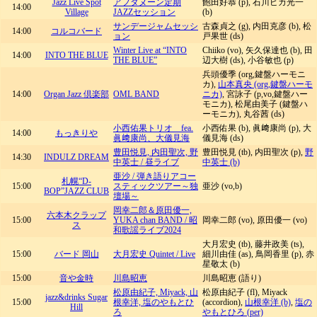
Jazz Live Spot
アフタヌーン定期
飽田好恭 (p), 石川ピカ光一
14:00
Village
JAZZセッション
(b)
サンデージャムセッシ
古森貞之 (g), 内田克彦 (b), 松
14:00
コルコバード
ョン
戸果世 (ds)
Winter Live at “INTO
Chiiko (vo), 矢久保達也 (b), 田
14:00
INTO THE BLUE
THE BLUE”
辺大樹 (ds), 小谷敏也 (p)
兵頭優季 (org,鍵盤ハーモニ
カ),
山本真央 (org,鍵盤ハーモ
14:00
Organ Jazz 倶楽部
OML BAND
ニカ)
, 宮詠子 (p,vo,鍵盤ハー
モニカ), 松尾由美子 (鍵盤ハ
ーモニカ), 丸谷茜 (ds)
小西佑果トリオ fea.
小西佑果 (b), 眞﨑康尚 (p), 大
14:00
もっきりや
眞﨑康尚、大儀見海
儀見海 (ds)
豊田悦見, 内田聖次, 野
豊田悦見 (tb), 内田聖次 (p),
野
14:30
INDULZ DREAM
中英士 / 昼ライブ
中英士 (b)
亜沙 / 弾き語りアコー
札幌“D-
15:00
スティックツアー～独
亜沙 (vo,b)
BOP”JAZZ CLUB
壇場～
岡幸二郎＆原田優一,
六本木クラップ
15:00
YUKA chan BAND / 昭
岡幸二郎 (vo), 原田優一 (vo)
ス
和歌謡ライブ2024
大月宏史 (tb), 藤井政美 (ts),
15:00
バード 岡山
大月宏史 Quintet / Live
細川由佳 (as), 鳥岡香里 (p), 赤
星敬太 (b)
15:00
音や金時
川島昭恵
川島昭恵 (語り)
松原由紀子, Miyack, 山
松原由紀子 (fl), Miyack
jazz&drinks Sugar
15:00
根幸洋, 塩のやもとひ
(accordion),
山根幸洋 (b)
,
塩の
Hill
ろ
やもとひろ (per)