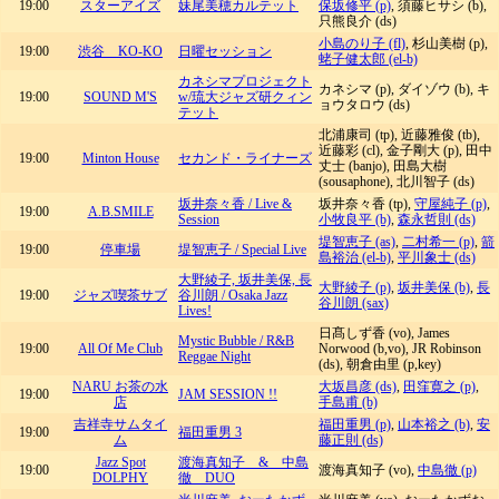
19:00
スターアイズ
妹尾美穂カルテット
保坂修平 (p)
, 須藤ヒサシ (b),
只熊良介 (ds)
小島のり子 (fl)
, 杉山美樹 (p),
19:00
渋谷 KO-KO
日曜セッション
蛯子健太郎 (el-b)
カネシマプロジェクト
カネシマ (p), ダイゾウ (b), キ
19:00
SOUND M'S
w/琉大ジャズ研クィン
ョウタロウ (ds)
テット
北浦康司 (tp), 近藤雅俊 (tb),
近藤彩 (cl), 金子剛大 (p), 田中
19:00
Minton House
セカンド・ライナーズ
丈士 (banjo), 田島大樹
(sousaphone), 北川智子 (ds)
坂井奈々香 / Live &
坂井奈々香 (tp),
守屋純子 (p)
,
19:00
A.B.SMILE
Session
小牧良平 (b)
,
森永哲則 (ds)
堤智恵子 (as)
,
二村希一 (p)
,
箭
19:00
停車場
堤智恵子 / Special Live
島裕治 (el-b)
,
平川象士 (ds)
大野綾子, 坂井美保, 長
大野綾子 (p)
,
坂井美保 (b)
,
長
19:00
ジャズ喫茶サブ
谷川朗 / Osaka Jazz
谷川朗 (sax)
Lives!
日髙しず香 (vo), James
Mystic Bubble / R&B
19:00
All Of Me Club
Norwood (b,vo), JR Robinson
Reggae Night
(ds), 朝倉由里 (p,key)
NARU お茶の水
大坂昌彦 (ds)
,
田窪寛之 (p)
,
19:00
JAM SESSION !!
店
手島甫 (b)
吉祥寺サムタイ
福田重男 (p)
,
山本裕之 (b)
,
安
19:00
福田重男 3
ム
藤正則 (ds)
Jazz Spot
渡海真知子 & 中島
19:00
渡海真知子 (vo),
中島徹 (p)
DOLPHY
徹 DUO