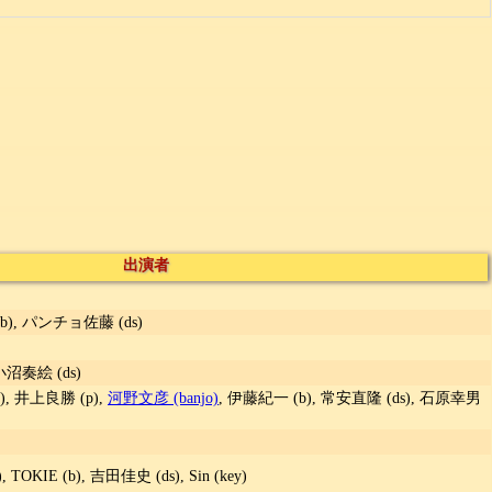
出演者
), パンチョ佐藤 (ds)
小沼奏絵 (ds)
), 井上良勝 (p),
河野文彦 (banjo)
, 伊藤紀一 (b), 常安直隆 (ds), 石原幸男
TOKIE (b), 吉田佳史 (ds), Sin (key)