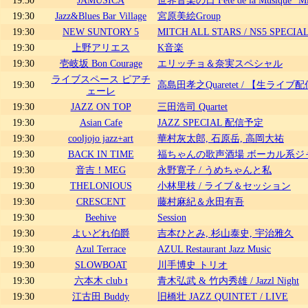
19:30
Jazz&Blues Bar Village
宮原美絵Group
19:30
NEW SUNTORY 5
MITCH ALL STARS / NS5 SPECIA
19:30
上野アリエス
K音楽
19:30
壱岐坂 Bon Courage
エリッチョ＆奈実スペシャル
ライブスペース ピアチ
19:30
高島田孝之Quaretet / 【生ライ
ェーレ
19:30
JAZZ ON TOP
三田浩司 Quartet
19:30
Asian Cafe
JAZZ SPECIAL 配信予定
19:30
cooljojo jazz+art
華村灰太郎, 石原岳, 高岡大祐
19:30
BACK IN TIME
福ちゃんの歌声酒場 ボーカル系ジ
19:30
音吉！MEG
永野寛子 / うめちゃんと私
19:30
THELONIOUS
小林里枝 / ライブ＆セッション
19:30
CRESCENT
藤村麻紀＆永田有吾
19:30
Beehive
Session
19:30
よいどれ伯爵
吉本ひとみ, 杉山泰史, 宇治雅久
19:30
Azul Terrace
AZUL Restaurant Jazz Music
19:30
SLOWBOAT
川手博史 トリオ
19:30
六本木 club t
青木弘武 & 竹内秀雄 / Jazzl Night
19:30
江古田 Buddy
旧橋壮 JAZZ QUINTET / LIVE