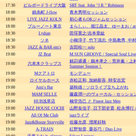
17:30
ビルボードライブ大阪
SRT feat. John “J.R.” Robinson
18:00
錦糸町 J-flow
青木秀明セッション
18:00
LIVE JAZZ KOLN
初心者もOKジャムセッション
18:00
ブルーノート東京
まらしぃ、堀江晶太、ゆーまお / at B
18:30
Lydian
田窪寛之/吉本章紘
18:30
ソネ
小柳淳子, 竹下清志, 中島教秀, 中
18:30
JAZZ & BAR em's
吉田桂一 solo
19:00
JZ Brat
M.SUN GROOVE / Special Soul Live
銘苅盛通・鵜木孝之・荒井薫・上村
19:00
六本木クラップス
Summer Session！
19:00
Mクアトロ
モンデュー
19:00
ロイヤルホース
赤松正和, 加納新吾, 時安吉宏
19:00
Ami's Bar
築秋雄 / ソロライブ立ち上がれ
19:00
MAM’SELLE
藤森潤一のヴォーカル・セッショ
19:00
HUB浅草店
楠堂浩己 と Finest Jazz Men
19:00
JAZZ HOUSE COCHI
山野友佳子, 日下部史貴, 松永博行 
19:00
All Of Me Club
jazzライブ
19:00
Jazz&Booze Storyville
佐藤允彦, 増尾好秋
19:00
A-TRAIN
紅野智彦, 粟谷巧 / Duo Live
19:00
千葉みなと clipper
Silver Linings