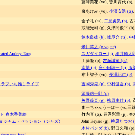
藤澤美花 (vo), 皆川育代 (p),
泉あけみ (vo),
小濱安浩 (ts)
金子礼 (as),
二見勇気 (p)
, 古
戒能光司 (g), 久津間俊平 (b)
鈴木良雄 (b)
,
峰厚介 (ts)
,
中村
米川英之 (g,vo,etc)
feated Audrey Tang
スガダイロー (p)
,
細井徳太郎 
工藤隆 (p),
左海誠司 (ds)
南博 (p)
,
座小田諒一 (b)
,
服部
布上智子 (vo),
長澤紀仁 (g)
,
ンクラブいち推しライブ
吉岡秀晃 (p)
,
中村健吾 (b)
,
須藤信一郎 (p)
矢野義直 (g)
,
柳原由佳 (p)
,
まーちゃんうーぽー (vo,三線)
スト 春木香菜絵
竹内直 (ts), 豊秀彩華 (p), 春
n Keyser ジャム・セッション（ジャズ）
John Keyser (g),
柳原たつお (
木村パンダ (b)
, 野口久和 (p)
summer Jazz”
玉川健一郎 (vo), 山下ヤスシ (