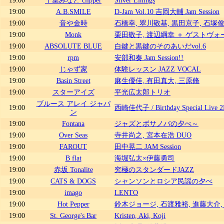
19:00
A.B.SMILE
D-Jam Vol.10 吉岡大輔 Jam Session
19:00
音や金時
石橋幸, 翠川敬基, 黒田京子, 石塚
19:00
Monk
栗田敬子, 渡辺綱幸 ＋ ゲストヴォ
19:00
ABSOLUTE BLUE
白鍵と黒鍵のそのあいだvol.6
19:00
rpm
安部和奏 Jam Session!!
19:00
じゃず家
体験レッスン JAZZ VOCAL
19:00
Basin Street
麻生優佳, 有田真大, 三原脩
19:00
スターアイズ
平光広太郎トリオ
ブルース アレイ ジャパ
19:00
西崎佳代子 / Birthday Special Live 2
ン
19:00
Fontana
ジャズとボサノバの夕べ～
19:00
Over Seas
寺井尚之, 宮本在浩 DUO
19:00
FAROUT
田中晃二 JAM Session
19:00
B flat
海堀弘太×伊藤勇司
19:00
赤坂 Tonalite
究極のスタンダードJAZZ
19:00
CATS & DOGS
シャンソンとロシア民謡の夕べ
19:00
imago
LENTO
19:00
Hot Pepper
鈴木ジョージ, 石渡雅裕, 進藤大介,
19:00
St. George's Bar
Kristen, Aki, Koji