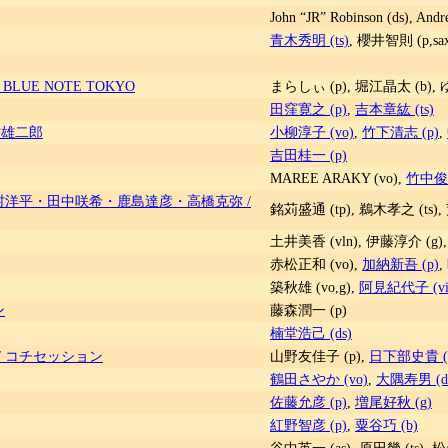
John “JR” Robinson (ds), And
青木秀明 (ts)
, 櫻井智則 (p,sa
LUE NOTE TOKYO
まらしぃ (p), 堀江晶太 (b), 
田窪寛之 (p)
,
吉本章紘 (ts)
村雄二郎
小柳淳子 (vo)
,
竹下清志 (p)
,
吉田桂一 (p)
MAREE ARAKY (vo),
竹中俊二
洋平・田中咲希・鹿島達彦・高橋克弥 /
銘苅盛通 (tp), 鵜木孝之 (ts),
土井美香 (vln), 伊藤淳介 (g)
赤松正和 (vo),
加納新吾 (p)
,
築秋雄 (vo,g),
阿見紀代子 (vi
ン
藤森潤一 (p)
楠堂浩己 (ds)
/ コチセッション
山野友佳子 (p),
日下部史貴 (
鶴田さやか (vo)
,
大隅寿男 (d
佐藤允彦 (p)
,
増尾好秋 (g)
紅野智彦 (p)
,
粟谷巧 (b)
谷中英一 (as), 原田幾 (ts),