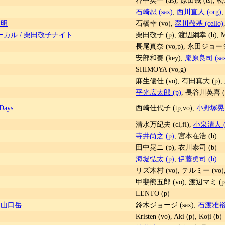
石崎忍 (sax)
,
西川直人 (org)
俊明
石橋幸 (vo),
翠川敬基 (cello)
ーカル / 栗田敬子ナイト
栗田敬子 (p), 渡辺綱幸 (b), MA
長尾真奈 (vo,p), 永田ジョージ
安部和奏 (key),
庵原良司 (sax
SHIMOYA (vo,g)
麻生優佳 (vo), 有田真大 (p),
平光広太郎 (p)
, 長谷川英喜 (b
Days
西崎佳代子 (tp,vo),
小野塚晃 
清水万紀夫 (cl,fl),
小泉清人 (
寺井尚之 (p)
, 宮本在浩 (b)
田中晃ニ (p), 衣川泰司 (b)
海堀弘太 (p)
,
伊藤勇司 (b)
リズ木村 (vo), テルミー (vo),
甲斐熊五郎 (vo), 渡辺マミ (p
LENTO (p)
 山口岳
鈴木ジョージ (sax),
石渡雅裕 
Kristen (vo), Aki (p), Koji (b)