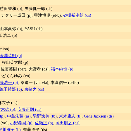
 勝田栄和 (b), 矢藤健一郎 (ds)
, ナタリー成田 (p), 興津博規 (el-b),
砂掛裕史朗 (ds)
山本眞弥 (b), YASU (ds)
田浩卓 (b)
ion)
金澤英明 (b)
, 杉山英太郎 (p)
, 佐藤英樹 (per), 大野孝 (ds),
福本純也 (p)
 かどくらゆみ (vo)
藤浩一 (p)
, 秦進一 (vln,vla), 本倉信平 (cello)
荒玉哲郎 (b)
,
東敏之 (ds)
麻衣子 (ds)
木稔 (b)
,
安藤正則 (ds)
p)
,
中島朱葉 (as)
,
駒野逸美 (tb)
,
米木康志 (b)
,
Gene Jackson (ds)
vo),
小野孝司 (p)
,
佐瀬正 (b)
,
岡田朋之 (ds)
平川雅子 (b)
, 齋藤洋平 (ds)