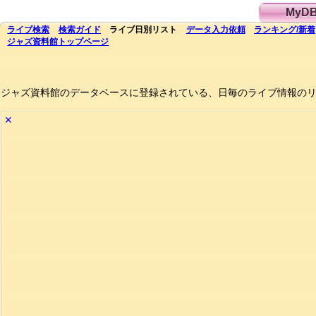
MyD
ライブ
検索
検索
ガイド
ライブ日別
リスト
データ
入力依頼
ランキング
/
新着
ジャズ資料館
トップ
ページ
ジャズ資料館のデータベースに登録されている、日毎のライブ情報の
✕