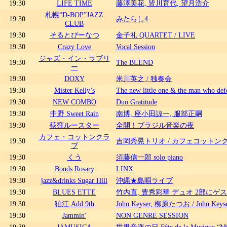
19:30
LIFE TIME
藤澤美花, 皆川育代, 望月浩介
札幌“D-BOP”JAZZ
19:30
みたらし4
CLUB
19:30
そるとぴーなつ
金子礼 QUARTET / LIVE
19:30
Crazy Love
Vocal Session
ジャズ・イン・ラブリ
19:30
The BLEND
ー
19:30
DOXY
米川英之 / 独奏会
19:30
Mister Kelly’s
The new little one & the man who de
19:30
NEW COMBO
Duo Gratitude
19:30
中野 Sweet Rain
南博, 座小田諒一, 服部正嗣
19:30
荻窪ルースター
全開！ブラジル音楽の夜
カフェ・コットンクラ
19:30
吉岡秀晃トリオ / カフェコット
ブ
19:30
くう
須藤信一郎 solo piano
19:30
Bonds Rosary
LINX
19:30
jazz&drinks Sugar Hill
沖縄★島唄ライブ
19:30
BLUES ETTE
竹内直, 豊秀彩華 デュオ 2部にゲ
19:30
狛江 Add 9th
John Keyser, 柳原たつお / Joh
19:30
Jammin'
NON GENRE SESSION
19:30
JAMUSICA
世界音楽の日 Fête de la Musique “Mid