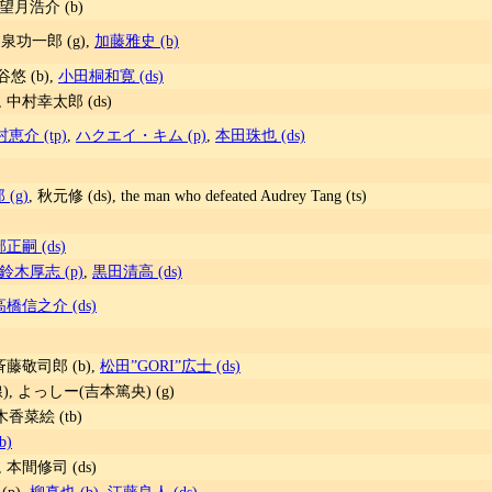
 望月浩介 (b)
, 泉功一郎 (g),
加藤雅史 (b)
谷悠 (b),
小田桐和寛 (ds)
, 中村幸太郎 (ds)
恵介 (tp)
,
ハクエイ・キム (p)
,
本田珠也 (ds)
(g)
, 秋元修 (ds), the man who defeated Audrey Tang (ts)
正嗣 (ds)
鈴木厚志 (p)
,
黒田清高 (ds)
高橋信之介 (ds)
 斉藤敬司郎 (b),
松田”GORI”広士 (ds)
, よっしー(吉本篤央) (g)
木香菜絵 (tb)
b)
, 本間修司 (ds)
p),
柳真也 (b)
,
江藤良人 (ds)