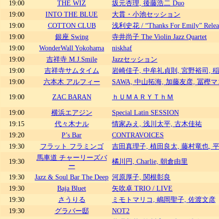
19:00
THE WIZ
坂元杏理, 後藤浩二 Duo
19:00
INTO THE BLUE
大貫・小池セッション
19:00
COTTON CLUB
浅利史花 / “Thanks For Emily” Releas
19:00
銀座 Swing
寺井尚子 The Violin Jazz Quartet
19:00
WonderWall Yokohama
niskhaf
19:00
吉祥寺 M.J.Smile
Jazzセッション
19:00
吉祥寺サムタイム
岩崎佳子, 中牟礼貞則, 宮野裕司, 
19:00
六本木 アルフィー
SAWA, 中山拓海, 加藤友彦, 冨樫
19:00
ZAC BARAN
ｈＵＭＡＲＹＴｈＭ
19:00
横浜エアジン
Special Latin SESSION
19:15
代々木ナル
情家みえ, 浅川太平, 古木佳祐
19:20
P’s Bar
CONTRAVOICES
19:30
フラット フラミンゴ
吉田真理子, 植田良太, 藤村竜也,
馬車道 チャーリーズバ
19:30
橘川円, Charlie, 朝倉由里
ー
19:30
Jazz & Soul Bar The Deep
河原厚子, 関根彰良
19:30
Baja Bluet
矢吹卓 TRIO / LIVE
19:30
さうりる
ミモトマリコ, 嶋岡聖子, 佐渡文彦
19:30
グラバー邸
NOT2