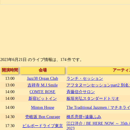
2023年6月21日 のライブ情報は、174 件です。
開演時間
会場
アーティ
13:00
Jazz38 Organ Club
ランチ・セッション
13:00
吉祥寺 M.J.Smile
アフタヌーンセッションpart2 別
14:00
COMTE ROSE
斉藤信介サロン
14:00
新宿ピットイン
板垣光弘スタンダードトリオ
14:00
Minton House
The Traditional Jazzmen / マチネ
14:30
壱岐坂 Bon Courage
橋爪亮督×遠藤ふみ
江口洋介 / BE HERE NOW ～ 35th A
17:30
ビルボードライブ東京
2023