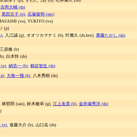
,
吉岡大輔 (ds)
,
黒田京子 (p)
,
石塚俊明 (per)
SASHI (vo), YUKIYO (vo)
 (p)
)
, 入江誠 (g), オオツカマナミ (b), 叶雅久 (ds,key),
齋藤たかし (ds)
 三原脩 (b)
), 白木怜 (ds)
(p)
,
納浩一 (b)
,
鶴谷智生 (ds)
g)
,
大角一飛 (b)
, 八木秀樹 (ds)
 林哲郎 (sax), 鈴木敏幸 (g),
江上友彦 (b)
,
金井塚秀洋 (ds)
)
(p)
, 進藤大介 (b), 山口岳 (ds)