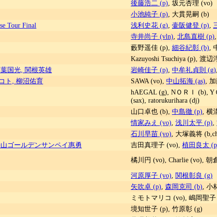
後藤浩二 (p)
, 坂元杏理 (vo)
小池純子 (p)
, 大貫晃嗣 (b)
e Tour Final
浅利史花 (g)
,
壷阪健登 (p)
,
寺井尚子 (vln)
,
北島直樹 (p)
藪野遥佳 (p),
細谷紀彰 (b)
,
Kazuyoshi Tsuchiya (p), 渡辺淳 
稲葉国光, 関根英雄
岩崎佳子 (p)
,
中牟礼貞則 (g)
マコト, 柳沼佑育
SAWA (vo),
中山拓海 (as)
, 
hAEGAL (g), NＯＲＩ (b), Y
(sax), ratorukurihara (dj)
山口卓也 (b),
中島徹 (p)
, 横溝
情家みえ (vo)
,
浅川太平 (p)
,
石川早苗 (vo)
, 大塚義将 (b,ch
 平山ゴールデンサンペイ惠勇
吉田真理子 (vo),
植田良太 (p
橘川円 (vo), Charlie (vo), 
河原厚子 (vo)
,
関根彰良 (g)
矢吹卓 (p)
,
森岡克司 (b)
, 小
ミモトマリコ (vo), 嶋岡聖子 (p
境知世子 (p), 竹原彰 (g)