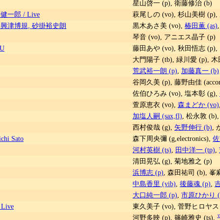
星山啓一 (p), 衛藤修治 (b)
一郎 / Live
萩尾しの (vo), 杉山美樹 (p),
 興津博規, 砂掛裕史朗
黒木あさ美 (vo),
椿田薫 (as)
琴音 (vo), アニエス晶子 (p)
U
藤田あや (vo), 秋田悟志 (p), 
大門陽子 (tb), 緑川愛 (p), 木
荒武裕一朗 (p)
,
加藤真一 (b)
谷岡久美 (p), 藤野由佳 (accord
佐伯ひろみ (vo), 塩本彰 (g),
萱原恵衣 (vo),
森まどか (vo)
加塩人嗣 (sax,fl)
, 松永敦 (b)
西村俊哉 (g),
矢野伸行 (b)
,
ichi Sato
森下周央彌 (g,electronics),
佐
河村英樹 (ts)
,
田中洋一 (tp)
,
清田晃弘 (g), 菊地雅之 (p)
浜博志 (p)
, 森田祐司 (b), 峯
中島香里 (vib)
,
後藤魂 (p)
,
吉
大口純一郎 (p)
,
市原ひかり (t
 Live
東久美子 (vo), 菅野ヒロヤス (
河野多映 (p), 篠崎雅史 (ts),