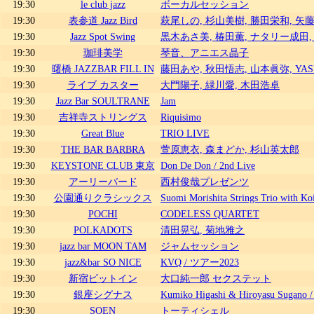
19:30
le club jazz
ボーカルセッション
19:30
表参道 Jazz Bird
萩尾しの, 杉山美樹, 勝田栄和, 矢藤健
19:30
Jazz Spot Swing
黒木あさ美, 椿田薫, ナタリー成田,
19:30
珈琲美学
琴音、アニエス晶子
19:30
曙橋 JAZZBAR FILL IN
藤田あや, 秋田悟志, 山本眞弥, YAS
19:30
ライブ カスター
大門陽子, 緑川愛, 木田浩卓
19:30
Jazz Bar SOULTRANE
Jam
19:30
吉祥寺ストリングス
Riquisimo
19:30
Great Blue
TRIO LIVE
19:30
THE BAR BARBRA
萱原恵衣, 森まどか, 杉山英太郎
19:30
KEYSTONE CLUB 東京
Don De Don / 2nd Live
19:30
アーリーバード
西村俊哉プレゼンツ
19:30
公園通りクラシックス
Suomi Morishita Strings Trio with Ko
19:30
POCHI
CODELESS QUARTET
19:30
POLKADOTS
清田晃弘, 菊地雅之
19:30
jazz bar MOON TAM
ジャムセッション
19:30
jazz&bar SO NICE
KVQ / ツアー2023
19:30
新宿ピットイン
大口純一郎 セクステット
19:30
銀座シグナス
Kumiko Higashi & Hiroyasu Sugano /
19:30
SOEN
トーティシェル