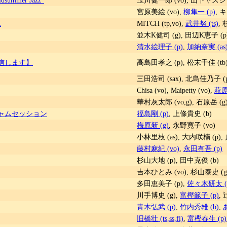
宮原美絵 (vo),
柳隼一 (p)
, 
L
MITCH (tp,vo),
武井努 (ts)
, 
並木K健司 (g), 田辺K恵子 (p
清水絵理子 (p)
,
加納奈実 (as
ブ配信します】
高島田孝之 (p), 松末千佳 (tb)
三田浩司 (sax), 北島佳乃子 (p
Chisa (vo), Maipetty (vo),
萩原
華村灰太郎 (vo,g), 石原岳 (g
ャムセッション
福島剛 (p)
, 上條貴史 (b)
梅原新 (g)
, 永野寛子 (vo)
小林里枝 (as), 大内咲楠 (p),
藤村麻紀 (vo)
,
永田有吾 (p)
杉山大地 (p), 田中克俊 (b)
吉本ひとみ (vo), 杉山泰史 (g
多田恵美子 (p),
佐々木研太 (
川手博史 (g),
富樫範子 (p)
, 
青木弘武 (p)
,
竹内秀雄 (b)
,
旧橋壮 (ts,ss,fl)
,
富樫春生 (p)