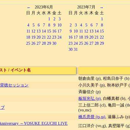
←
2023年6月
2023年7月
→
日
月
火
水
木
金
土
日
月
火
水
木
金
土
1
2
3
1
4
5
6
7
8
9
10
2
3
4
5
6
7
8
11
12
13
14
15
16
17
9
10
11
12
13
14
15
18
19
20
21
22
23
24
16
17
18
19
20
21
22
25
26
27
28
29
30
23
24
25
26
27
28
29
30
31
スト
/
イベント名
朝倉由里 (p), 程島日奈子 (b)
名:背徳セッション
小川久美子 (p), 秋本紗戸子 (b
斉藤信介 (p)
板垣光弘 (p)
, 白幡真都 (b), 
三上信二郎 (cl), 亀田一誠 (tb
ライブ
(vo,mc)
橋爪亮督 (ts,ss)
, 遠藤ふみ (p)
nniversary ～YOSUKE EGUCHI LIVE
江口洋介 (vo,g), 真壁陽平 (g), 