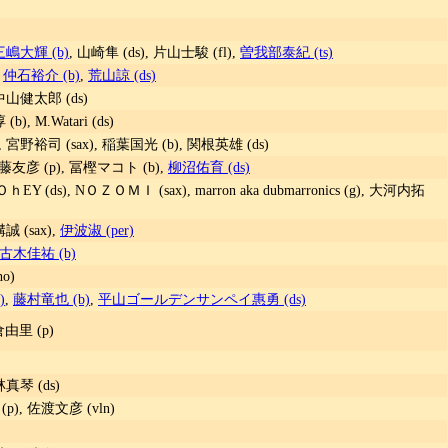
三嶋大輝 (b)
, 山崎隼 (ds), 片山士駿 (fl),
曽我部泰紀 (ts)
,
仲石裕介 (b)
,
荒山諒 (ds)
 中山健太郎 (ds)
(b), M.Watari (ds)
, 宮野裕司 (sax), 稲葉国光 (b), 関根英雄 (ds)
加藤友彦 (p), 冨樫マコト (b),
柳沼佑育 (ds)
ＯｈEY (ds), NＯＺＯＭＩ (sax), marron aka dubmarronics (g), 大河内拓
誠 (sax),
伊波淑 (per)
古木佳祐 (b)
o)
)
,
藤村竜也 (b)
,
平山ゴールデンサンペイ惠勇 (ds)
朝倉由里 (p)
林真琴 (ds)
), 佐渡文彦 (vln)