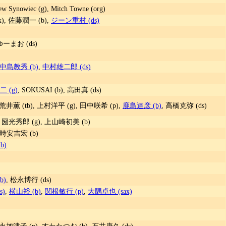
rew Synowiec (g), Mitch Towne (org)
x), 佐藤潤一 (b),
ジーン重村 (ds)
ゆーまお (ds)
中島教秀 (b)
,
中村雄二郎 (ds)
 (g)
, SOKUSAI (b), 高田真 (ds)
 荒井薫 (tb), 上村洋平 (g), 田中咲希 (p),
鹿島達彦 (b)
, 高橋克弥 (ds)
, 圀光秀郎 (g), 上山崎初美 (b)
 時安吉宏 (b)
b)
b)
, 松永博行 (ds)
s)
,
横山裕 (b)
,
関根敏行 (p)
,
大隅卓也 (sax)
 松永加津子 (p), すわたつお (b), 石井康久 (ds)