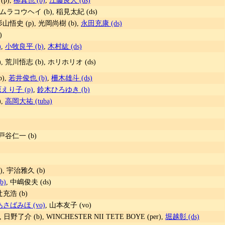
キムラコウヘイ (b), 稲見太紀 (ds)
杉山悟史 (p), 光岡尚樹 (b),
永田充康 (ds)
)
)
,
小牧良平 (b)
,
木村紘 (ds)
, 荒川悟志 (b), ホリホリオ (ds)
),
若井俊也 (b)
,
柵木雄斗 (ds)
えり子 (p)
,
鈴木ひろゆき (b)
),
高岡大祐 (tuba)
 戸谷仁一 (b)
), 宇治雅久 (b)
b)
, 中嶋俊夫 (ds)
辻充浩 (b)
あさばみほ (vo)
, 山本友子 (vo)
, 日野了介 (b), WINCHESTER NII TETE BOYE (per),
堀越彰 (ds)