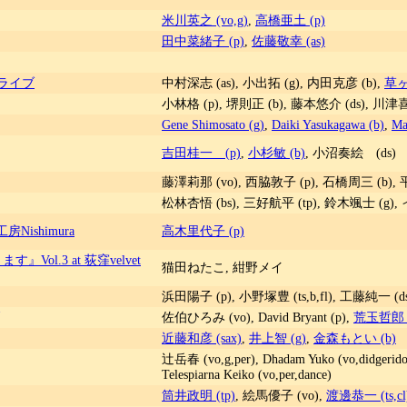
​米川英之 (vo,g)
,
高橋亜土 (p)
田中菜緒子 (p)
,
佐藤敬幸 (as)
 ライブ
中村深志 (as), 小出拓 (g), 内田克彦 (b),
草ヶ
小林格 (p), 堺則正 (b), 藤本悠介 (ds), 川津喜
Gene Shimosato (g)
,
Daiki Yasukagawa (b)
,
Ma
吉田桂一 (p)
,
小杉敏 (b)
, 小沼奏絵 (ds)
藤澤莉那 (vo), 西脇敦子 (p), 石橋周三 (b), 
松林杏悟 (bs), 三好航平 (tp), 鈴木颯士 (g), 
工房Nishimura
高木里代子 (p)
』Vol.3 at 荻窪velvet
猫田ねたこ, 紺野メイ
浜田陽子 (p), 小野塚豊 (ts,b,fl), 工藤純一 (d
佐伯ひろみ (vo), David Bryant (p),
荒玉哲郎 (
近藤和彦 (sax)
,
井上智 (g)
,
金森もとい (b)
辻岳春 (vo,g,per), Dhadam Yuko (vo,didgerid
Telespiarna Keiko (vo,per,dance)
筒井政明 (tp)
, 絵馬優子 (vo),
渡邊恭一 (ts,cl