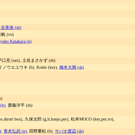
谷美保 (ds)
帆 (vo)
yuko Katakura (p)
平口充 (sax), 土佐まさかず (ds)
イノウエユウキ (b), Kodai (key),
橋本大輝 (ds)
s)
b)
, 齋藤洋平 (ds)
oo,shruti box), 久保太郎 (g,b,banjo,per), 松本MOCO (key,per,vo),
)
,
青木弘武 (p)
, 田野重松 (b),
サバオ渡辺 (ds)