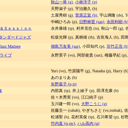
秋山一将 (g)
,
小林洋子 (p)
天野淑子 (p), 宇治雅久 (b)
土屋秀樹 (g),
菅原正宣 (b)
, 宇山満隆 (ds), To
中嶋ひろみ (p),
日野林晋 (sax)
,
永田利樹 (b
ｅ＆Ｓｅｓｓｉｏｎ
永井康雄 (tp), 村井克也 (ts), 秋山一郎 (g), 
 スタンダードジャズ
松坂光輝 (p), 真柄雄 (tb), 吉良海人 (b), 田島
z Matinee
側島万友美 (sax)
, 小田知代 (p),
宗竹正浩 (b
記念ライブ
永野景子 (vo), 阿部俊貴 (sax), 権藤早紀 (p)
Yuri (vo), 竹原陽平 (g), Natasha (p), Harr
あのまりあ (b)
矢野嘉子 (p,ts)
奏
内部真 (tp), 井上綾子 (p), 田澤充康 (b)
佐々木秀実 (vo), 江口純子 (p)
玉川建一郎 (vo),
大野こうじ (g)
佐藤圭一 (rabab), やぎちさと (vo,tonbak), 佐
松浦聖 (b), 花村英俊 (tp), 石川希望 (p), 杉野
竹内直 (ts,etc)
,
ハル高内 (g)