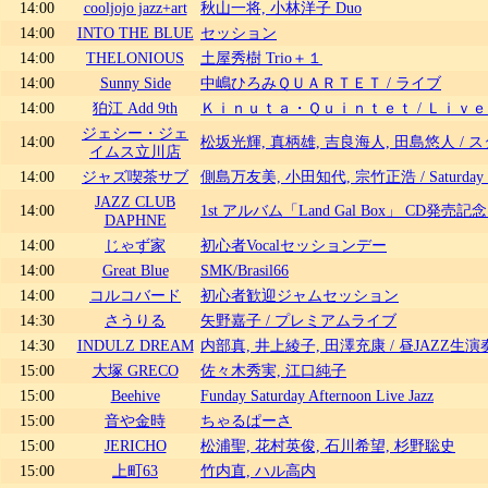
14:00
cooljojo jazz+art
秋山一将, 小林洋子 Duo
14:00
INTO THE BLUE
セッション
14:00
THELONIOUS
土屋秀樹 Trio＋１
14:00
Sunny Side
中嶋ひろみＱＵＡＲＴＥＴ / ライブ
14:00
狛江 Add 9th
Ｋｉｎｕｔａ・Ｑｕｉｎｔｅｔ / Ｌｉｖ
ジェシー・ジェ
14:00
松坂光輝, 真柄雄, 吉良海人, 田島悠人 /
イムス立川店
14:00
ジャズ喫茶サブ
側島万友美, 小田知代, 宗竹正浩 / Saturday Jaz
JAZZ CLUB
14:00
1st アルバム「Land Gal Box」 CD発売
DAPHNE
14:00
じゃず家
初心者Vocalセッションデー
14:00
Great Blue
SMK/Brasil66
14:00
コルコバード
初心者歓迎ジャムセッション
14:30
さうりる
矢野嘉子 / プレミアムライブ
14:30
INDULZ DREAM
内部真, 井上綾子, 田澤充康 / 昼JAZZ生演
15:00
大塚 GRECO
佐々木秀実, 江口純子
15:00
Beehive
Funday Saturday Afternoon Live Jazz
15:00
音や金時
ちゃるぱーさ
15:00
JERICHO
松浦聖, 花村英俊, 石川希望, 杉野聡史
15:00
上町63
竹内直, ハル高内