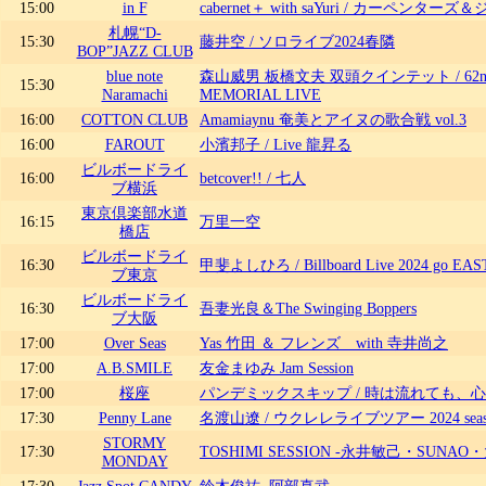
15:00
in F
cabernet＋ with saYuri / カーペ
札幌“D-
15:30
藤井空 / ソロライブ2024春隣
BOP”JAZZ CLUB
blue note
森山威男 板橋文夫 双頭クインテット / 62nd 
15:30
Naramachi
MEMORIAL LIVE
16:00
COTTON CLUB
Amamiaynu 奄美とアイヌの歌合戦 vol.3
16:00
FAROUT
小濱邦子 / Live 龍昇る
ビルボードライ
16:00
betcover!! / 七人
ブ横浜
東京倶楽部水道
16:15
万里一空
橋店
ビルボードライ
16:30
甲斐よしひろ / Billboard Live 2024 go EAS
ブ東京
ビルボードライ
16:30
吾妻光良＆The Swinging Boppers
ブ大阪
17:00
Over Seas
Yas 竹田 ＆ フレンズ with 寺井尚之
17:00
A.B.SMILE
友金まゆみ Jam Session
17:00
桜座
パンデミックスキップ / 時は流れても、
17:30
Penny Lane
名渡山遼 / ウクレレライブツアー 2024 seas
STORMY
17:30
TOSHIMI SESSION -永井敏己・SUNAO
MONDAY
17:30
Jazz Spot CANDY
鈴木俊祐, 阿部真武