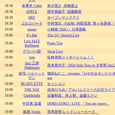
18:30
本厚木 Cabin
​米川英之, 高橋亜土
18:30
APPLE
田中菜緒子, 佐藤敬幸
18:30
MIZ
オープンマイクデイ
18:30
コルコバード
中村深志, 小出拓, 内田克彦, 草ヶ谷美保 /
19:00
imago
小林格 TRIO + 川津喜帆
19:00
P’s Bar
Trio 24 / Special Live
Live JAZZ
19:00
Piano Trio
HotHouse
19:00
グラバー邸
Vocal Live
19:00
rpm
松林杏悟リーダージャム！！
Jazz 工房
19:00
高木里代子 / 2024 Solo Tour in 太宰府 Jazz
Nishimura
荻窪 ベルベット
猫田ねたこ / presents『おやすみをいただきます
19:00
サン
sun
19:00
BLUES ETTE
セッション
19:00
THE WIZ
佐伯ひろみ / アルバムリリース記念ライブ
19:00
OurDelight
近藤和彦、井上智、金森もとい
19:00
中目黒 楽屋
DOKO-ZOKU / LIVE 「You are power」
19:00
銀座 Swing
筒井政明 レッドシェーカーズ