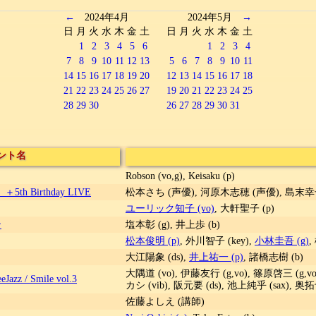
←
2024年4月
2024年5月
→
日
月
火
水
木
金
土
日
月
火
水
木
金
土
1
2
3
4
5
6
1
2
3
4
7
8
9
10
11
12
13
5
6
7
8
9
10
11
14
15
16
17
18
19
20
12
13
14
15
16
17
18
21
22
23
24
25
26
27
19
20
21
22
23
24
25
28
29
30
26
27
28
29
30
31
ント名
Robson (vo,g), Keisaku (p)
th Birthday LIVE
松本さち (声優), 河原木志穂 (声優), 島末幸子
ユーリック知子 (vo)
, 大軒聖子 (p)
ン
塩本彰 (g), 井上歩 (b)
松本俊明 (p)
, 外川智子 (key),
小林圭吾 (g)
,
大江陽象 (ds),
井上祐一 (p)
, 諸橋志樹 (b)
大隅道 (vo), 伊藤友行 (g,vo), 篠原啓三 (g,
Jazz / Smile vol.3
カシ (vib), 阪元要 (ds), 池上純乎 (sax), 奥拓
佐藤よしえ (講師)