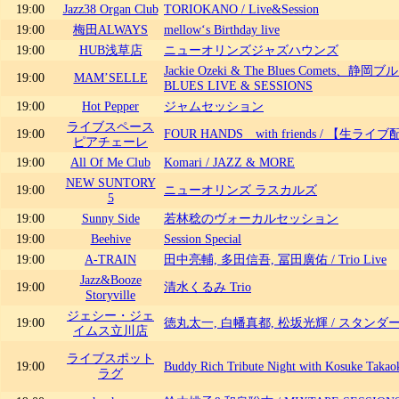
19:00
Jazz38 Organ Club
TORIOKANO / Live&Session
19:00
梅田ALWAYS
mellow‘s Birthday live
19:00
HUB浅草店
ニューオリンズジャズハウンズ
Jackie Ozeki & The Blues Comets、静
19:00
MAM’SELLE
BLUES LIVE & SESSIONS
19:00
Hot Pepper
ジャムセッション
ライブスペース
19:00
FOUR HANDS with friends / 【生
ピアチェーレ
19:00
All Of Me Club
Komari / JAZZ & MORE
NEW SUNTORY
19:00
ニューオリンズ ラスカルズ
5
19:00
Sunny Side
若林稔のヴォーカルセッション
19:00
Beehive
Session Special
19:00
A-TRAIN
田中亮輔, 多田信吾, 冨田廣佑 / Trio Live
Jazz&Booze
19:00
清水くるみ Trio
Storyville
ジェシー・ジェ
19:00
徳丸太一, 白幡真都, 松坂光輝 / スタン
イムス立川店
ライブスポット
19:00
Buddy Rich Tribute Night with Kosuke Takao
ラグ