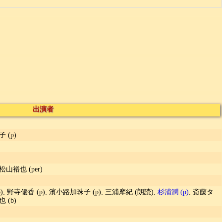
出演者
 (p)
 松山裕也 (per)
vo), 野寺優香 (p), 濱小路加珠子 (p), 三浦摩紀 (朗読),
杉浦潤 (p)
, 斎藤タ
也 (b)