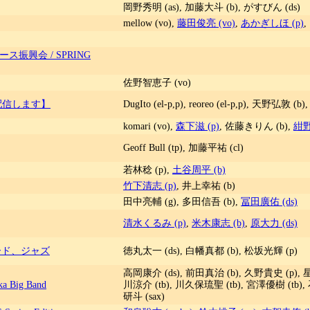
岡野秀明 (as), 加藤大斗 (b), がすびん (ds)
mellow (vo),
藤田俊亮 (vo)
,
あかぎしほ (p)
,
岡ブルース振興会 / SPRING
佐野智恵子 (vo)
ライブ配信します】
DugIto (el-p,p), reoreo (el-p,p), 天野弘敦 (b)
komari (vo),
森下滋 (p)
, 佐藤きりん (b),
紺野
Geoff Bull (tp), 加藤平祐 (cl)
若林稔 (p),
土谷周平 (b)
竹下清志 (p)
, 井上幸祐 (b)
田中亮輔 (g), 多田信吾 (b),
冨田廣佑 (ds)
清水くるみ (p)
,
米木康志 (b)
,
原大力 (ds)
ダード、ジャズ
徳丸太一 (ds), 白幡真都 (b), 松坂光輝 (p)
高岡康介 (ds), 前田真治 (b), 久野貴史 (p), 星
ka Big Band
川涼介 (tb), 川久保琉聖 (tb), 宮澤優樹 (tb),
研斗 (sax)