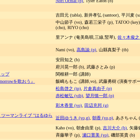
Nori Ochiai (p)
, Tyler Eaton (b)
吉田元 (tabla), 新井孝弘 (santoor), 平川麦 (sar
中山節子 (vo), 森若三栄子 (p), TATOO (ke
(cho), RIYO (cho)
里アンナ (奄美島唄,三線,竪琴),
佐々木俊之 (
Nami (vo),
高島諭 (p)
, 山縣真梨子 (tb)
安田知之 (b)
府川晃一郎 (b), 武藤さとみ (p)
ョップ
関根耕一郎 (講師)
 tomorrowを歌おう』
飯嶋ももこ (講師,vo), 武藤勇樹 (演奏サポー
松島啓之 (tp)
,
片倉真由子 (p)
赤松敏弘 (vib)
,
望月慎一郎 (p)
彩木香里 (vo)
,
田辺充邦 (g)
一郎 / ツーマンライブ “はるゆら
近田ゆうき (vo,g)
,
朝香 (vo,p)
, あさちゃん (
Kaho (vo), 朝倉由里 (p),
吉川大介 (b)
, 矢藤
斉藤華子 (p),
瀬口寛美 (vo)
, 磯部英貴 (b)