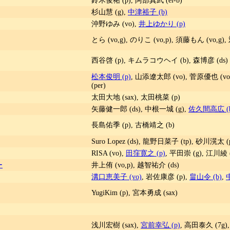
杉山慧 (g),
中津裕子 (b)
沖野ゆみ (vo),
井上ゆかり (p)
とら (vo,g), のりこ (vo,p), 須藤もん (vo,g),
西谷啓 (p), キムラコウヘイ (b), 森博彦 (ds)
松本俊明 (p)
, 山添遼太郎 (vo), 菅原優也 (vo)
(per)
太田大地 (sax), 太田桃菜 (p)
矢藤健一郎 (ds), 中根一城 (g),
佐久間高広 (b
長島佑季 (p), 古橋靖之 (b)
Suro Lopez (ds), 龍野日菜子 (tp), 砂川滉太 
RISA (vo),
田窪寛之 (p)
, 平田崇 (g), 江川綾 
ー
井上侑 (vo,p), 越智祐介 (ds)
溝口恵美子 (vo)
, 岩佐康彦 (p),
畠山令 (b)
,
YugiKim (p), 宮本勇成 (sax)
浅川宏樹 (sax),
宮前幸弘 (p)
, 高田泰久 (7g)