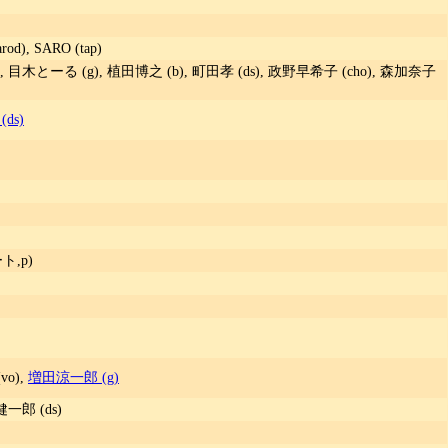
od), SARO (tap)
y), 目木とーる (g), 植田博之 (b), 町田孝 (ds), 政野早希子 (cho), 森加奈子
ds)
ト,p)
vo),
増田涼一郎 (g)
健一郎 (ds)