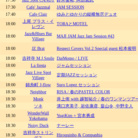
17:30
Cafe' Jazzmal
JAM SESSION
17:40
Cafe Clair
ゆみとゆかりの縦横無尽デュオ
上尾 プラス・イ
18:00
TORAとMOTEL
レヴン
Jazz&Blues Bar
18:00
MAJI JAM Jazz Jam Session #43
Village
18:00
JZ Brat
Respect Covers Vol.2 Special guest 松本俊明
18:00
吉祥寺 M.J.Smile
DaiMomo / LIVE
18:00
La fiesta
ジャムセッション
Jazz Live Spot
18:00
定期JAZZセッション
Village
18:00
錦糸町 J-flow
Suro Lopez セッション
18:30
Neighbor
RISA / 春のPASTEL COLOR
18:30
Monk
井上侑 with 越智祐介 / 春のワンマンツア
18:30
ソネ
溝口恵美子, 岩佐康彦, 畠山令, 中野圭人
WonderWall
18:30
YugiKim × 宮本勇成
Yokohama
18:30
Noisy Duck
ナーレー
吉祥寺ストリン
18:30
Hiroquinho & Companhia
グス