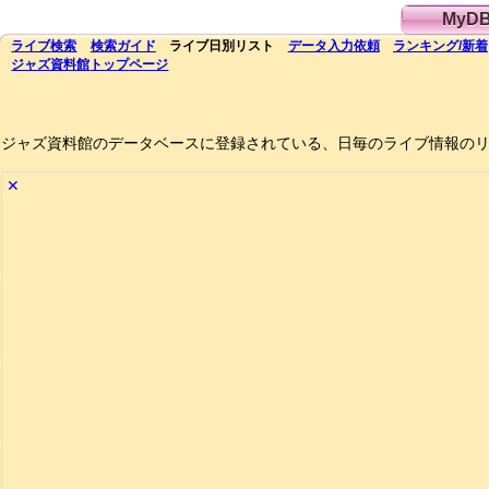
MyD
ライブ
検索
検索
ガイド
ライブ日別
リスト
データ
入力依頼
ランキング
/
新着
ジャズ資料館
トップ
ページ
ジャズ資料館のデータベースに登録されている、日毎のライブ情報の
✕