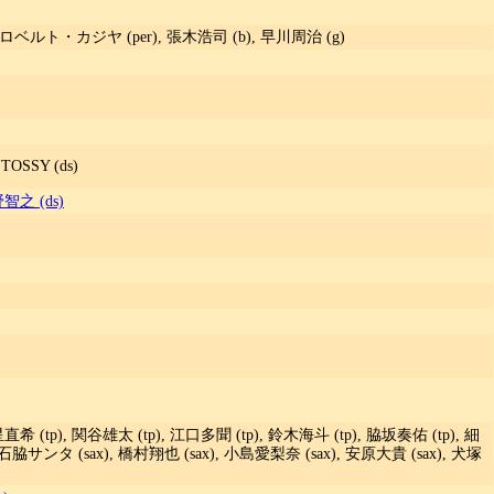
 ロベルト・カジヤ (per), 張木浩司 (b), 早川周治 (g)
, TOSSY (ds)
智之 (ds)
直希 (tp), 関谷雄太 (tp), 江口多聞 (tp), 鈴木海斗 (tp), 脇坂奏佑 (tp), 細
 石脇サンタ (sax), 橋村翔也 (sax), 小島愛梨奈 (sax), 安原大貴 (sax), 犬塚