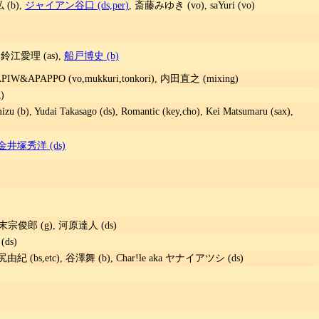
 (b),
ジャイアン谷口 (ds,per)
, 斎藤みゆき (vo), saYuri (vo)
, 鈴江愛理 (as),
船戸博史 (b)
KAPIW&APAPPO (vo,mukkuri,tonkori), 内田直之 (mixing)
)
mizu (b), Yudai Takasago (ds), Romantic (key,cho), Kei Matsumaru (sax),
金井塚秀洋 (ds)
 末宗俊郎 (g), 河原達人 (ds)
ds)
紀 (bs,etc), 谷澤舞 (b), Char!le aka ヤナイアツシ (ds)