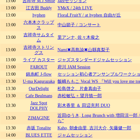
13:00
吉祥寺 M.J.Smile
Jazzセッション
13:00
江古田 Buddy
YMeX / 24th LIVE
13:00
hyphen
FloraLFruitY / at hyphen 自由が丘
六本木クラップ
13:00
中山節子 / コンサート
ス
吉祥寺サムタイ
13:00
里アンナ, 佐々木俊之
ム
吉祥寺ストリン
13:00
Nami✖高島諭✖山縣真梨子
グス
13:00
ライブ カスター
ジャズスタンダードジャムセッション
13:00
FAROUT
府川 JAM Session
13:00
錦糸町 J-flow
セッション初心者アンサンブルワークシ
13:30
U-ma Kagurazaka
飯嶋ももこ Vocal WS 『Will you love me
13:30
OurDelight
松島啓之、片倉真由子
13:30
Cafe Beulmans
赤松敏弘 + 望月慎一郎
Jazz Spot
13:30
彩木香里 ＆ 田辺充邦 DUO
DOLPHY
近田ゆうき, Long Brunch with 増田涼
13:30
ZIMAGINE
ら”
13:30
赤坂 Tonalite
Kaho, 朝倉由里, 吉川大介, 矢藤健一郎
14:00
BLUES ETTE
ジャムセッション