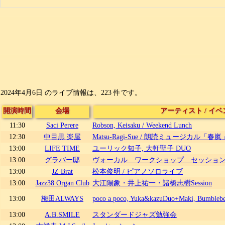
2024年4月6日 のライブ情報は、223 件です。
開演時間
会場
アーティスト
/
イベ
11:30
Saci Perere
Robson, Keisaku / Weekend Lunch
12:30
中目黒 楽屋
Matsu-Ragi-Sue / 朗読ミュージカル「春嵐」＋5
13:00
LIFE TIME
ユーリック知子, 大軒聖子 DUO
13:00
グラバー邸
ヴォーカル ワークショップ セッショ
13:00
JZ Brat
松本俊明 / ピアノソロライブ
13:00
Jazz38 Organ Club
大江陽象・井上祐一・諸橋志樹Session
13:00
梅田ALWAYS
poco a poco, Yuka&kazuDuo+Maki, Bumblebee
13:00
A.B.SMILE
スタンダードジャズ勉強会