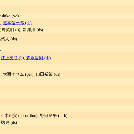
shiko (vo)
)
,
嘉本信一郎 (ds)
佐野英明 (b), 新澤滋 (ds)
悠人 (ds)
)
,
江上友彦 (b)
,
森永哲則 (ds)
y (b), 大西オサム (per), 山田裕策 (ds)
々木絵実 (accordion), 野田良平 (el-b)
聡史 (ds)