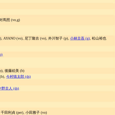
 対馬照 (vo,g)
, AYANO (vo), 尼丁隆吉 (vo), 外川智子 (p),
小林圭吾 (g)
, 松山裕也
)
(p), 後藤絵美 (b)
(b),
今村慎太郎 (ds)
中野圭人 (ds)
, 千田利貞 (per), 小田雅子 (vo)