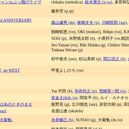
ンターズ＆ジャンルぶっ飛びライヴ
chikako (melodica),
鈴木厚志 (p,vo)
, 多田和弘
藤井空 (p,tp)
ANNIVERSARY
森山威男 (ds)
,
板橋文夫 (p)
,
川嶋哲郎 (sax)
朝崎郁恵 (vo), OKI (tonkori), Rekpo (vo), 
SEKI (p), 水野慎太郎 (b), 小濱邦子 (vo,朗読
Jiro Yanase (vo), Riki Hidaka (g), Chihiro Shi
Tsukasa Shirase (p)
杉中俊夫 (sax), 杉山美樹 (p),
関口宗之 (b)
,
T, go WEST
甲斐よしひろ (vo)
Yas 竹田 (b),
寺井尚之 (p)
,
荒崎英一郎 (ts)
,
友金まゆみ (p)
, 関良平 (b), ルイ・カナオカ (
心はあのときのまま
龍野充 (g), 立川慎也 (sax), 岩切大樹 (p), 田尻由
on1
名渡山遼 (ukulele)
・大菊勉-
永井敏己 (b)
, SUNAO (g), 大菊勉 (ds,vo)
鈴木俊祐 (p), 阿部真武 (el-b)