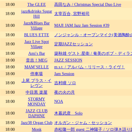
18:00
The GLEE
高田なみ / Christmas Special Duo Live
jazz&drinks Sugar
18:00
太宰百合, 宮野裕司
Hill
Jazz&Blues Bar
18:00
MAJI JAM Jazz Jam Session #39
Village
18:00
BLUES ETTE
ノンジャンル・オープンマイク(美酒陶酔
Jazz Live Spot
18:00
定期JAZZセッション
Village
18:00
Ami's Bar
築秋雄 ゲスト:星衛 / 奄美のボブ・ディラ
18:00
音吉！MEG
JAZZ SESSION
18:00
MAM’SELLE
m.s.t. / アルバム・リリース・ライヴ！
18:00
停車場
Jam Session
上尾 プラス・イ
18:00
吉村瞳 ソロ
レヴン
18:00
中目黒 楽屋
夜の火の月
STORMY
18:00
NOA
MONDAY
JAZZ CLUB
18:00
木暮武彦 Solo
DAPHNE
18:00
Jazz38 Organ Club
オルガン・ジャム・セッション
18:00
Monk
赤松隆一郎 guest 二神陽子 / ソロ弾き語りL