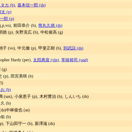
カ (b)
,
嘉本信一郎 (ds)
太 (p)
郎 (p)
org,p,vo), 前田恭介 (b),
熊丸久徳 (ds)
徳 (p), 矢野克広 (b), 中松俊高 (g)
 (vo), 中元徹 (p), 甲斐正樹 (b),
則武諒 (ds)
her Hardy (per),
太田惠資 (vln)
,
常味裕司 (oud)
(g)
 (p), 田宮美咲 (b)
l)
 (b)
(sax), 小泉恵子 (p), 木村豊治 (b), しんいち (ds)
 (b)
s)中林俊也 (as)
 (b)
p), 下山田守一 (b), 新澤滋 (ds)