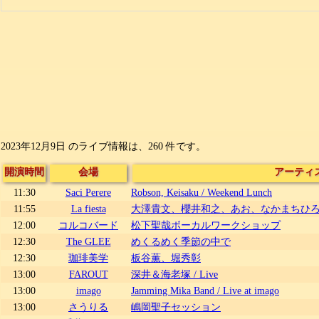
2023年12月9日 のライブ情報は、260 件です。
開演時間
会場
アーティ
11:30
Saci Perere
Robson, Keisaku / Weekend Lunch
11:55
La fiesta
大澤貴文、櫻井和之、あお、なかまちひろし、林
12:00
コルコバード
松下聖哉ボーカルワークショップ
12:30
The GLEE
めくるめく季節の中で
12:30
珈琲美学
板谷薫、堀秀彰
13:00
FAROUT
深井＆海老塚 / Live
13:00
imago
Jamming Mika Band / Live at imago
13:00
さうりる
嶋岡聖子セッション