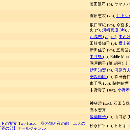
藤田浩司 (p), ヤマチハ 
萱原恵衣 (vo),
井上ゆか
坂口阿紀 (vo), 今宮多力
史 (p),
河崎真澄 (ds)
,
西高志 (vo,per)
,
中西雅世
田崎美知子 (p),
横山裕 
新田佳子 (vo), 五島健史 
中井勉 (g)
, Eddie Mend
岡戸朋子 (箏,胡弓), 川辺
砂田知宏 (p)
,
河原秀夫 
安次嶺悟 (p)
, 吹田善仁 
東千晃 (vo), 藤井晴世 (
中野貴子 (sax),
小野孝司
神笠碧 (sax), 石田安珠 
高木宏真
遠藤律子 (p)
, 山口彰 (
ストの饗宴 Two-Faced 昼の顔と夜の顔、二人の
松永裕平 (p), ヒビキpian
4【昼の部】オールジャンル