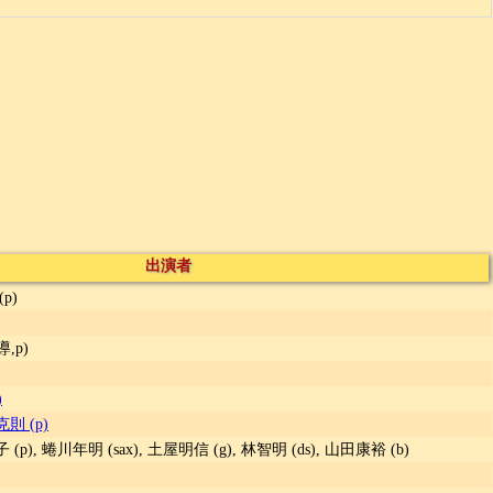
出演者
(p)
,p)
)
則 (p)
(p), 蜷川年明 (sax), 土屋明信 (g), 林智明 (ds), 山田康裕 (b)