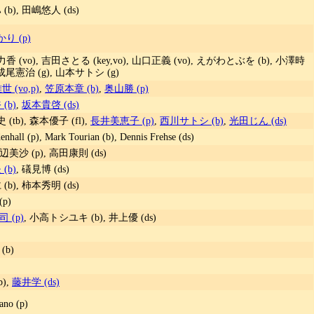
(b), 田嶋悠人 (ds)
り (p)
香 (vo), 吉田さとる (key,vo), 山口正義 (vo), えがわとぶを (b), 小澤時
 成尾憲治 (g), 山本サトシ (g)
 (vo,p)
,
笠原本章 (b)
,
奥山勝 (p)
(b)
,
坂本貴啓 (ds)
(tb), 森本優子 (fl),
長井美恵子 (p)
,
西川サトシ (b)
,
光田じん (ds)
enhall (p), Mark Tourian (b), Dennis Frehse (ds)
美沙 (p), 高田康則 (ds)
(b)
, 礒見博 (ds)
(b), 柿本秀明 (ds)
p)
 (p)
, 小高トシユキ (b), 井上優 (ds)
(b)
b),
藤井学 (ds)
o (p)