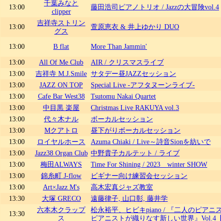
千葉みなと
13:00
藤田浩司ピアノトリオ / Jazzの大冒険vol.4
clipper
吉祥寺ストリン
13:00
萱原恵衣 & 井上ゆかり DUO
グス
13:00
B flat
More Than Jammin'
13:00
All Of Me Club
AIR / クリスマスライブ
13:00
吉祥寺 M.J.Smile
サタデー昼JAZZセッション
13:00
JAZZ ON TOP
Special Live -アフタヌーンライブ-
13:00
Cafe Bar West38
Tsutomu Nakai Quartet
13:00
中目黒 楽屋
Christmas Live RAKUYA vol.3
13:00
代々木ナル
ボーカルセッション
13:00
Mクアトロ
昼下がりボーカルセッション
13:00
ロイヤルホース
Azuma Chiaki / Live～詩音Sionを紡いで
13:00
Jazz38 Organ Club
中野貴子カルテット / ライブ
13:00
梅田ALWAYS
Time For Shining / 2023 winter SHOW
13:00
錦糸町 J-flow
ビギナー向け練習会セッション
13:00
Art×Jazz M's
高木宏真ジャズ教室
13:30
大塚 GRECO
遠藤律子, 山口彰, 藤井学
六本木クラップ
松永裕平、ヒビキpiano / 『二人のピアニ
13:30
ス
ピアニストが織りなす新しい世界』Vol.