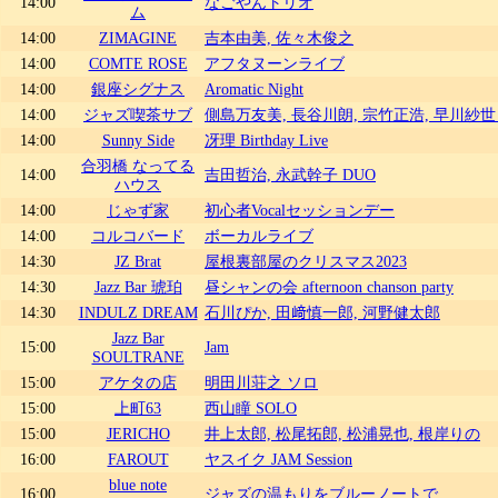
14:00
なごやんトリオ
ム
14:00
ZIMAGINE
吉本由美, 佐々木俊之
14:00
COMTE ROSE
アフタヌーンライブ
14:00
銀座シグナス
Aromatic Night
14:00
ジャズ喫茶サブ
側島万友美, 長谷川朗, 宗竹正浩, 早川紗世 / Osak
14:00
Sunny Side
冴理 Birthday Live
合羽橋 なってる
14:00
吉田哲治, 永武幹子 DUO
ハウス
14:00
じゃず家
初心者Vocalセッションデー
14:00
コルコバード
ボーカルライブ
14:30
JZ Brat
屋根裏部屋のクリスマス2023
14:30
Jazz Bar 琥珀
昼シャンの会 afternoon chanson party
14:30
INDULZ DREAM
石川ぴか, 田﨑慎一郎, 河野健太郎
Jazz Bar
15:00
Jam
SOULTRANE
15:00
アケタの店
明田川荘之 ソロ
15:00
上町63
西山瞳 SOLO
15:00
JERICHO
井上太郎, 松尾拓郎, 松浦晃也, 根岸りの
16:00
FAROUT
ヤスイク JAM Session
blue note
16:00
ジャズの温もりをブルーノートで