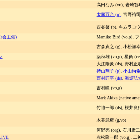
高田なみ (vo), 岩崎智早
太宰百合 (p)
, 宮野裕司 
西谷啓 (p), キムラコウヘ
の会主催)
Mamiko Bird (vo,p)
古森貞之 (g), 小松誠幸 
ン
築秋雄 (vo,g), 星衛 (cel
大江陽象 (ds), 野村正明 (p), 
持山翔子 (p)
,
小山尚希 
西村匠平 (ds)
,
海堀弘太 
吉村瞳 (vo,g)
Mark Akixa (native am
竹迫一郎 (ds), 桜井良行 
木暮武彦 (g,vo)
河野亮 (org), 石川康二郎
IVE
赤松隆一郎 (vo,g), 二