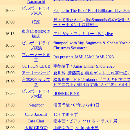
Naramachi
ビルボードライ
16:00
People In The Box / PITB Billboard Live 202
ブ東京
帰って来たAnalogfish&moools 冬の
16:00
桜座
一トーナメント決勝戦～
東京倶楽部水道
16:15
アサガヤ・ファミリー、BabyJive
橋店
ビルボードライ
flumpool with Yuji Sugimoto & Shohei Yos
16:30
ブ横浜
Christmas Session〜
ブルーノート東
16:30
Rei presents JAM! JAM! JAM! 2023
京
16:30
COTTON CLUB
宇徳敬子 / Xmas Dinner Show 2023
17:00
アーリーバード
夏川玲, 斎藤美香 特別ゲスト まれ亭千紅 
六本木クラップ
松永裕平、ヒビキpiano / 『二人のピアニ
17:30
ス
ピアニストが織りなす新しい世界』Vol.
ビルボードライ
17:30
BONNIE PINK
ブ大阪
17:30
Neighbor
濱田尚哉 / 67年ぷらす1日
17:30
Cafe' Jazzmal
じゃずまるず
17:40
Cafe Clair
松本茜 / ピアノ ソロ ＆ イラスト展
18:00
大塚 GRECO
山崎ふみこ, shifo, 金田晃