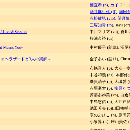
楠直孝 (p)
,
カイドーユタ
酒井麻生代 (fl)
,
瀬田創
赤松敏弘 (vib)
,
望月慎一
三塚知貴 (tb)
, sayu (
ve＆Session
中川マリア (vo), 香川明
杉浦久裕 (ds)
hat Means You~
中村優子 (朗読), 沼尾翔子
ェヘラザードと3人の楽師～
金子あい (語り), Christop
布施音人 (p), 大友一樹 
中谷和義 (ds), 本郷修史
磯貝萌子 (p), 大城愛 (f
赤羽豪太 (p),
柳原たつお
斉藤あゆ美 (vo), 白倉満 
中島悠佑 (p), 大井戸良久
池田芳夫 (b)山田祐輔 (d
宗のぶひこ (p), 原田昴佑
小泉昇 (ts), 庄山美佐 (