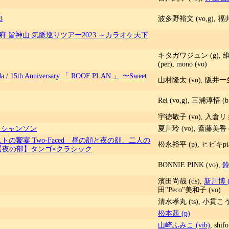
3
波多野裕文 (vo,g), 福井
信州 甲府 皆神山 気脈巡りツアー2023 ～カラオケ天下
キタガワジュン (g), 維朱 
(per), mono (vo)
hida / 15th Anniversary 「 ROOF PLAN 」 〜Sweet
山村隆太 (vo), 阪井一生 
Rei (vo,g), 三浦淳悟 (b
宇徳敬子 (vo), 入倉リョ
/ シャンソン
夏川玲 (vo), 斎藤美香 
ストの饗宴 Two-Faced 昼の顔と夜の顔、二人の
松永裕平 (p), ヒビキpian
4【夜の部】タンゴ×クラシック
BONNIE PINK (vo),
鈴
濱田尚哉 (ds),
新川博 (
田"Peco"美和子 (vo)
清水孝丸 (ts), 小貫こう
松本茜 (p)
山崎ふみこ (vib)
, shi