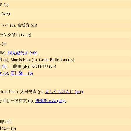
 (p)
(sax)
イ (b), 森博彦 (ds)
, フランク須山 (vo,g)
(b)
lo),
阿見紀代子 (vib)
Morris Hara (b), Grant Billie Jean (as)
(b)
, 工藤明 (ds), KOTETU (vo)
(p)
,
石川隆一 (b)
erican flute), 太田光宏 (g),
よしうらけんじ (per)
(b), 三苫裕文 (g),
渡部チェル (key)
 (ds)
神陽子 (p)