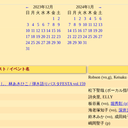
←
2023年12月
2024年1月
→
日
月
火
水
木
金
土
日
月
火
水
木
金
土
1
2
1
2
3
4
5
6
3
4
5
6
7
8
9
7
8
9
10
11
12
13
10
11
12
13
14
15
16
14
15
16
17
18
19
20
17
18
19
20
21
22
23
21
22
23
24
25
26
27
24
25
26
27
28
29
30
28
29
30
31
31
スト
/
イベント名
Robson (vo,g), Keisaku 
あきひこ / 弾き語りパスタFESTA vol.159
松下聖哉 (ボーカル指導
詩央里, ELLY
板谷薫 (vo),
堀秀彰 (p
海老塚知子 (vo),
深井克
鈴木みか (vo), 成田純子 
嶋岡聖子 (p)