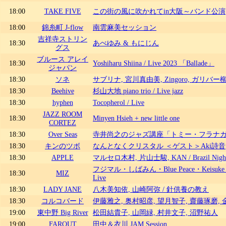
18:00
TAKE FIVE
この街の風に吹かれてin大阪～バンド公演
18:00
錦糸町 J-flow
南雲麻美セッション
吉祥寺ストリン
18:30
あべゆみ & もにじん
グス
ブルース アレイ
18:30
Yoshiharu Shiina / Live 2023 「Ballade」
ジャパン
18:30
ソネ
サブリナ, 宮川真由美, Zingoro, ガリバー
18:30
Beehive
杉山大地 piano trio / Live jazz
18:30
hyphen
Tocopherol / Live
JAZZ ROOM
18:30
Minyen Hsieh + new little one
CORTEZ
18:30
Over Seas
寺井尚之のジャズ講座「トミー・フラナ
18:30
キンのツボ
なんとなくクリスタル ＜ゲスト＞Aki詩音
18:30
APPLE
マルセロ木村, 片山士駿, KAN / Brazil Nig
フジマル・しばみん・Blue Peace・Keis
18:30
MIZ
Live
18:30
LADY JANE
八木美知依, 山崎阿弥 / 針供養の教え
18:30
コルコバード
伊藤雅之, 奥村昭彦, 望月智子, 齋藤琢磨, 
19:00
東中野 Big River
松田結貴子, 山岡緑, 村井文子, 沼野祐人
19:00
FAROUT
田中＆衣川 JAM Session