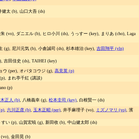
健太 (b), 山口大吾 (ds)
(vo), ダニエル (b), ヒロ小川 (ds), うっすー (key), まりあ (cho), Laga
(g), 尼川元気 (b), 小倉誠司 (ds), 杉本雄治 (key),
吉田翔平 (vln)
), 吉田佳史 (ds), TAIHEI (key)
ウ (per), オバタコウジ (g),
高見英 (p)
(p), まれ亭千紅 (講談)
o (p)
木正人 (b)
, 八橋義幸 (g),
松本圭司 (key)
, 白根賢一 (ds)
p)
,
六川正彦 (b)
,
玉木正昭 (per)
, 井手麻理子 (vo),
ミズノマリ (vo)
, 濱
すい (p), 山賀宏暁 (g), 新田收 (b), 中山健太郎 (ds)
fo (vo), 金田晃 (b)