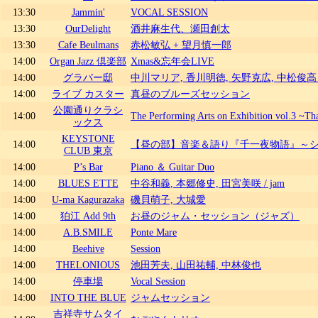
13:30
Jammin'
VOCAL SESSION
13:30
OurDelight
酒井麻生代、瀬田創太
13:30
Cafe Beulmans
赤松敏弘 + 望月慎一郎
14:00
Organ Jazz 倶楽部
Xmas&忘年会LIVE
14:00
グラバー邸
中川マリア, 香川明徳, 矢野克広, 中松俊高 / Li
14:00
ライブ カスター
真昼のブルーズセッション
公園通りクラシ
14:00
The Performing Arts on Exhibition vol.3 ~T
ックス
KEYSTONE
14:00
【昼の部】音楽＆語り『千一夜物語』～シ
CLUB 東京
14:00
P’s Bar
Piano ＆ Guitar Duo
14:00
BLUES ETTE
中谷和義, 本郷修史, 田宮美咲 / jam
14:00
U-ma Kagurazaka
磯貝萌子, 大城愛
14:00
狛江 Add 9th
お昼のジャム・セッション（ジャズ）
14:00
A.B.SMILE
Ponte Mare
14:00
Beehive
Session
14:00
THELONIOUS
池田芳夫, 山田祐輔, 中林俊也
14:00
停車場
Vocal Session
14:00
INTO THE BLUE
ジャムセッション
吉祥寺サムタイ