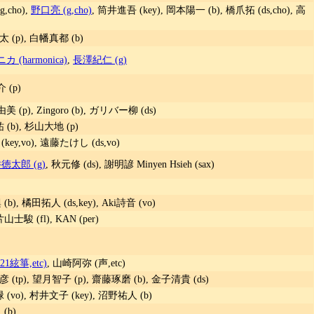
cho),
野口亮 (g,cho)
, 筒井進吾 (key), 岡本陽一 (b), 橋爪拓 (ds,cho), 高
 (p), 白幡真都 (b)
 (harmonica)
,
長澤紀仁 (g)
 (p)
(p), Zingoro (b), ガリバー柳 (ds)
(b), 杉山大地 (p)
 (key,vo), 遠藤たけし (ds,vo)
徳太郎 (g)
, 秋元修 (ds), 謝明諺 Minyen Hsieh (sax)
), 橘田拓人 (ds,key), Aki詩音 (vo)
士駿 (fl), KAN (per)
21絃箏,etc)
, 山崎阿弥 (声,etc)
 (tp), 望月智子 (p), 齋藤琢磨 (b), 金子清貴 (ds)
(vo), 村井文子 (key), 沼野祐人 (b)
(b)