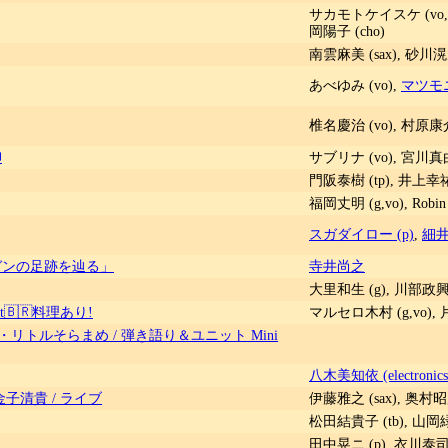
サカモトケイスケ (vo,g,
岡陽子 (cho)
南雲麻美 (sax), 砂川滉太
あべゆみ (vo),
マツモニカ
椎名慶治 (vo), 村原康介
柳
サブリナ (vo), 宮川真由美 
門阪泰樹 (tp), 井上幸祐 
福岡丈明 (g,vo), Robin
スガダイロー (p)
,
細井
ガンの足跡を辿る」
寺井尚之
大里和生 (g), 川部政興 (b
ht🇧🇷料理あり!
マルセロ木村 (g,vo), 片山
uke・リトルそらまめ / 弾き語り＆ユニット Mini
八木美知依 (electronics
金子清貴 / ライブ
伊藤雅之 (sax), 奥村昭彦
松田結貴子 (tb), 山岡緑 
田中晃ニ (p), 衣川泰司 