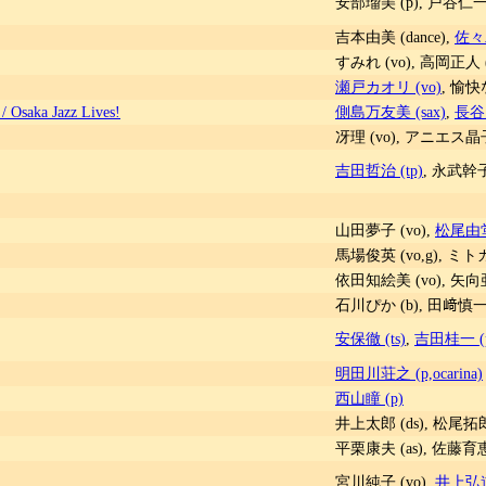
安部瑠美 (p), 戸谷仁一 
吉本由美 (dance),
佐々木
すみれ (vo), 高岡正人 (
瀬戸カオリ (vo)
, 愉快
a Jazz Lives!
側島万友美 (sax)
,
長谷川
冴理 (vo), アニエス晶子 (
吉田哲治 (tp)
, 永武幹子
山田夢子 (vo),
松尾由堂
馬場俊英 (vo,g), ミトカ
依田知絵美 (vo), 矢向亜
石川ぴか (b), 田﨑慎一郎
安保徹 (ts)
,
吉田桂一 (
明田川荘之 (p,ocarina)
西山瞳 (p)
井上太郎 (ds), 松尾拓郎 
平栗康夫 (as), 佐藤育恵 
宮川純子 (vo),
井上弘道 