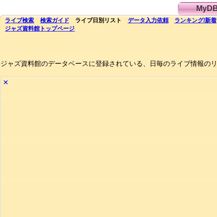
MyD
ライブ
検索
検索
ガイド
ライブ日別
リスト
データ
入力依頼
ランキング
/
新着
ジャズ資料館
トップ
ページ
ジャズ資料館のデータベースに登録されている、日毎のライブ情報の
✕