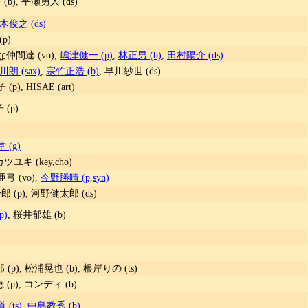
(b), 平瀬勇人 (ds)
俊之 (ds)
p)
な仲間達 (vo),
嶋津健一 (p)
,
林正男 (b)
,
田村陽介 (ds)
朗 (sax)
,
宗竹正浩 (b)
, 早川紗世 (ds)
p), HISAE (art)
 (p)
 (g)
ツユキ (key,cho)
弓 (vo),
今野勝晴 (p,syn)
 (p), 河野健太郎 (ds)
p)
, 桜井郁雄 (b)
(p), 松浦晃也 (b), 根岸りの (ts)
(p), コンディ (b)
(ts)
,
中島教秀 (b)